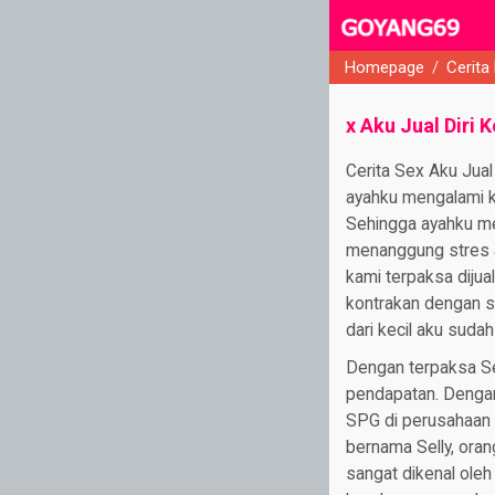
Homepage
/
Cerita
close
x Aku Jual Diri
Cerita Sex Aku Jual
ayahku mengalami ke
Sehingga ayahku me
menanggung stres a
kami terpaksa dijua
kontrakan dengan si
dari kecil aku suda
Dengan terpaksa Se
pendapatan. Dengan
SPG di perusahaan 
bernama Selly, oran
sangat dikenal oleh