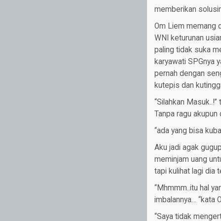
memberikan solusin
Om Liem memang di
WNI keturunan usia
paling tidak suka me
karyawati SPGnya y
pernah dengan seng
kutepis dan kutingga
“Silahkan Masuk..!” 
Tanpa ragu akupun 
“ada yang bisa kuba
Aku jadi agak gugu
meminjam uang untuk
tapi kulihat lagi di
“Mhmmm..itu hal ya
imbalannya… “kata 
“Saya tidak menger