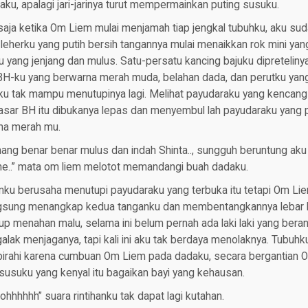
u, apalagi jari-jarinya turut mempermainkan puting susuku.
ja ketika Om Liem mulai menjamah tiap jengkal tubuhku, aku sudah
eherku yang putih bersih tangannya mulai menaikkan rok mini yan
yang jenjang dan mulus. Satu-persatu kancing bajuku dipreteliny
H-ku yang berwarna merah muda, belahan dada, dan perutku yang
u tak mampu menutupinya lagi. Melihat payudaraku yang kencang
asar BH itu dibukanya lepas dan menyembul lah payudaraku yang 
na merah mu.
ng benar benar mulus dan indah Shinta.., sungguh beruntung aku
he..” mata om liem melotot memandangi buah dadaku.
anku berusaha menutupi payudaraku yang terbuka itu tetapi Om Li
gsung menangkap kedua tanganku dan membentangkannya lebar l
up menahan malu, selama ini belum pernah ada laki laki yang ber
alak menjaganya, tapi kali ini aku tak berdaya menolaknya. Tubuh
birahi karena cumbuan Om Liem pada dadaku, secara bergantian
susuku yang kenyal itu bagaikan bayi yang kehausan.
hhhhh” suara rintihanku tak dapat lagi kutahan.