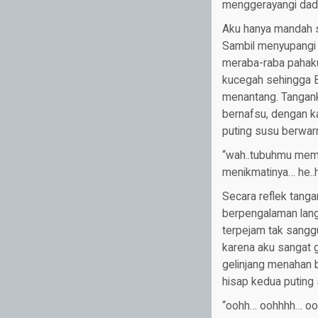
menggerayangi dadak
Aku hanya mandah sa
Sambil menyupangi l
meraba-raba pahaku 
kucegah sehingga B
menantang. Tangank
bernafsu, dengan k
puting susu berwar
“wah..tubuhmu mema
menikmatinya… he..
Secara reflek tang
berpengalaman lan
terpejam tak sangg
karena aku sangat g
gelinjang menahan 
hisap kedua puting 
“oohh… oohhhh… oooh