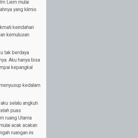
 Om Liem mulai
ahnya yang klimis
ikmati keindahan
kan kemulusan
ku tak berdaya
nya. Aku hanya bisa
ampai kepangkal
i menyusup kedalam
aku selalu angkuh
telah puas
am ruang Utama
 mulai acak acakan
gah ruangan ini.