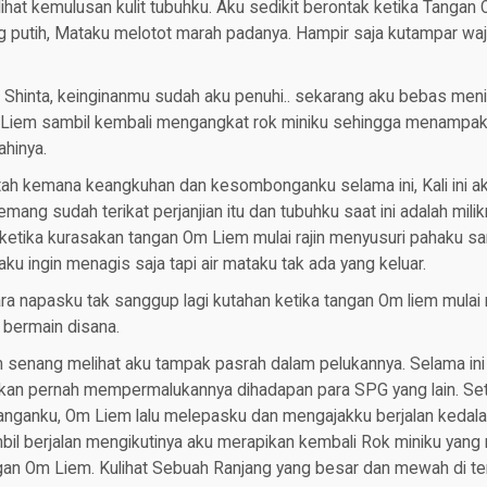
lihat kemulusan kulit tubuhku. Aku sedikit berontak ketika Tangan
 putih, Mataku melotot marah padanya. Hampir saja kutampar waj
ita Shinta, keinginanmu sudah aku penuhi.. sekarang aku bebas men
m Liem sambil kembali mengangkat rok miniku sehingga menampa
ahinya.
ntah kemana keangkuhan dan kesombonganku selama ini, Kali ini a
ang sudah terikat perjanjian itu dan tubuhku saat ini adalah milik
tika kurasakan tangan Om Liem mulai rajin menyusuri pahaku s
aku ingin menagis saja tapi air mataku tak ada yang keluar.
ra napasku tak sanggup lagi kutahan ketika tangan Om liem mula
 bermain disana.
senang melihat aku tampak pasrah dalam pelukannya. Selama ini 
ahkan pernah mempermalukannya dihadapan para SPG yang lain. Se
nganku, Om Liem lalu melepasku dan mengajakku berjalan kedal
mbil berjalan mengikutinya aku merapikan kembali Rok miniku yang
gan Om Liem. Kulihat Sebuah Ranjang yang besar dan mewah di ten