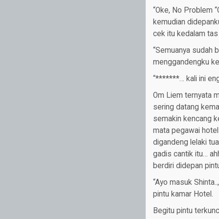
“Oke, No Problem “
kemudian didepanku
cek itu kedalam ta
“Semuanya sudah ber
menggandengku kel
“*******… kali ini 
Om Liem ternyata m
sering datang kema
semakin kencang ke
mata pegawai hotel
digandeng lelaki tu
gadis cantik itu… a
berdiri didepan pin
“Ayo masuk Shinta..
pintu kamar Hotel.
Begitu pintu terku