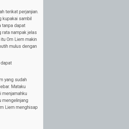
 terikat perjanjian.
g kupakai sambil
a tanpa dapat
 rata nampak jelas
 itu Om Liem makin
putih mulus dengan
 dapat
em yang sudah
ebar. Mataku
ani menjamahku
ku mengelinjang
 Om Liem menghisap