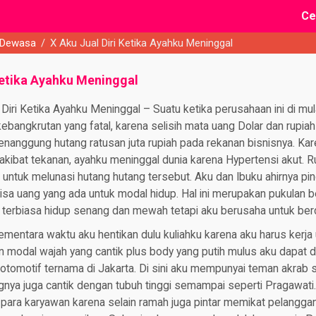
Ce
 Dewasa
/
X Aku Jual Diri Ketika Ayahku Meninggal
 Ketika Ayahku Meninggal
 Diri Ketika Ayahku Meninggal – Suatu ketika perusahaan ini di mu
bangkrutan yang fatal, karena selisih mata uang Dolar dan rupiah 
nanggung hutang ratusan juta rupiah pada rekanan bisnisnya. Kar
kibat tekanan, ayahku meninggal dunia karena Hypertensi akut. 
l untuk melunasi hutang hutang tersebut. Aku dan Ibuku ahirnya p
sa uang yang ada untuk modal hidup. Hal ini merupakan pukulan b
h terbiasa hidup senang dan mewah tetapi aku berusaha untuk ber
mentara waktu aku hentikan dulu kuliahku karena aku harus kerj
 modal wajah yang cantik plus body yang putih mulus aku dapat d
otomotif ternama di Jakarta. Di sini aku mempunyai teman akra
gnya juga cantik dengan tubuh tinggi semampai seperti Pragawati
 para karyawan karena selain ramah juga pintar memikat pelangg