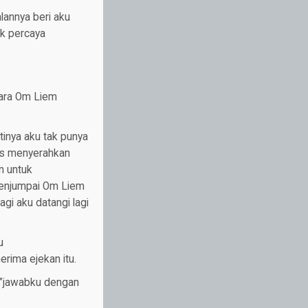
lannya beri aku
ak percaya
uara Om Liem
nya aku tak punya
arus menyerahkan
n untuk
menjumpai Om Liem
gi aku datangi lagi
u
rima ejekan itu.
..”jawabku dengan