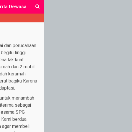
rita Dewasa
close
lai dan perusahaan
begitu tinggi.
ena tak kuat
Rumah dan 2 mobil
indah kerumah
erat bagiku Karena
daptasi.
a untuk menambah
iterima sebagai
b sesama SPG
. Kami berdua
an agar membeli