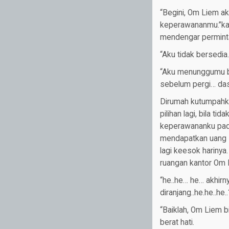
“Begini, Om Liem ak
keperawananmu.”kat
mendengar permintaa
“Aku tidak bersedia.
“Aku menunggumu bi
sebelum pergi… dasa
Dirumah kutumpahk
pilihan lagi, bila t
keperawananku pada 
mendapatkan uang s
lagi keesok harinya
ruangan kantor Om 
“he..he… he… akhirn
diranjang..he.he..h
“Baiklah, Om Liem b
berat hati.