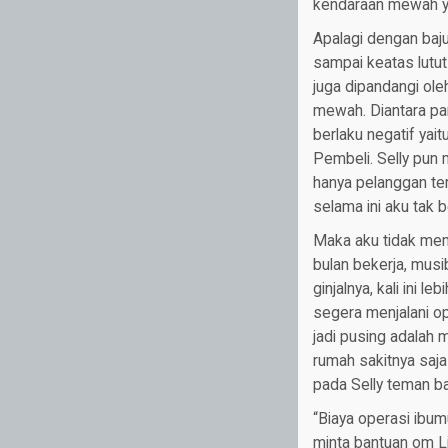
kendaraan mewah ya
Apalagi dengan baj
sampai keatas lutut
juga dipandangi ole
mewah. Diantara pa
berlaku negatif yai
Pembeli. Selly pun
hanya pelanggan ter
selama ini aku tak 
Maka aku tidak mem
bulan bekerja, mus
ginjalnya, kali ini 
segera menjalani op
jadi pusing adalah 
rumah sakitnya saja
pada Selly teman ba
“Biaya operasi ibu
minta bantuan om Li