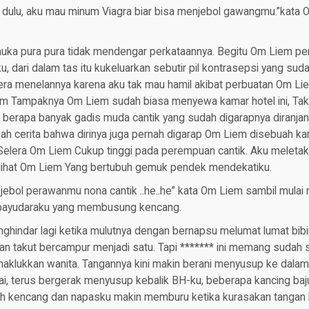
i dulu, aku mau minum Viagra biar bisa menjebol gawangmu.”kata
ka pura pura tidak mendengar perkataannya. Begitu Om Liem pe
, dari dalam tas itu kukeluarkan sebutir pil kontrasepsi yang sud
era menelannya karena aku tak mau hamil akibat perbuatan Om Li
m Tampaknya Om Liem sudah biasa menyewa kamar hotel ini, Tak
berapa banyak gadis muda cantik yang sudah digarapnya diranjang
ah cerita bahwa dirinya juga pernah digarap Om Liem disebuah ka
 Selera Om Liem Cukup tinggi pada perempuan cantik. Aku meletak
kulihat Om Liem Yang bertubuh gemuk pendek mendekatiku.
jebol perawanmu nona cantik ..he..he” kata Om Liem sambil mulai
payudaraku yang membusung kencang.
hindar lagi ketika mulutnya dengan bernapsu melumat lumat bibi
k dan takut bercampur menjadi satu. Tapi ******* ini memang sudah 
klukkan wanita. Tangannya kini makin berani menyusup ke dalam 
i, terus bergerak menyusup kebalik BH-ku, beberapa kancing baj
h kencang dan napasku makin memburu ketika kurasakan tangan 