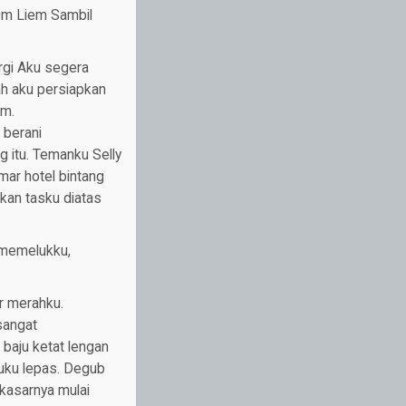
 Om Liem Sambil
rgi Aku segera
ah aku persiapkan
em.
 berani
 itu. Temanku Selly
mar hotel bintang
kan tasku diatas
 memelukku,
r merahku.
sangat
baju ketat lengan
uku lepas. Degub
kasarnya mulai