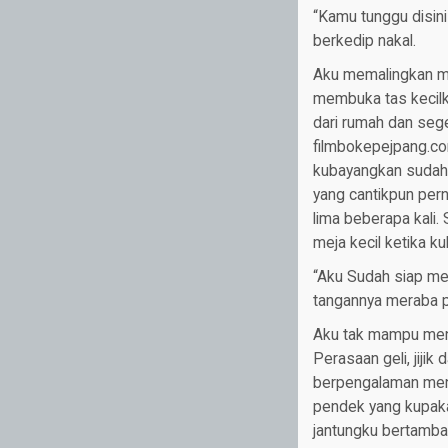
“Kamu tunggu disin
berkedip nakal.
Aku memalingkan mu
membuka tas kecilku
dari rumah dan seg
filmbokepejpang.co
kubayangkan sudah 
yang cantikpun pern
lima beberapa kali.
meja kecil ketika 
“Aku Sudah siap me
tangannya meraba 
Aku tak mampu meng
Perasaan geli, jiji
berpengalaman mena
pendek yang kupaka
jantungku bertamba