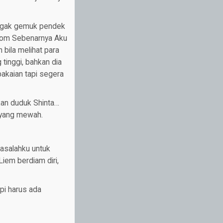
 agak gemuk pendek
.com Sebenarnya Aku
 bila melihat para
inggi, bahkan dia
akaian tapi segera
hkan duduk Shinta…
 yang mewah.
asalahku untuk
iem berdiam diri,
pi harus ada