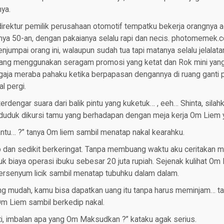
ya.
rektur pemilik perusahaan otomotif tempatku bekerja orangnya
nya 50-an, dengan pakaianya selalu rapi dan necis. photomemek
njumpai orang ini, walaupun sudah tua tapi matanya selalu jelalatan
ang menggunakan seragam promosi yang ketat dan Rok mini yang t
aja meraba pahaku ketika berpapasan dengannya di ruang ganti p
l pergi.
terdengar suara dari balik pintu yang kuketuk… , eeh… Shinta, sila
duduk dikursi tamu yang berhadapan dengan meja kerja Om Liem
ntu… ?” tanya Om liem sambil menatap nakal kearahku.
p dan sedikit berkeringat. Tanpa membuang waktu aku ceritakan m
 biaya operasi ibuku sebesar 20 juta rupiah. Sejenak kulihat Om L
a tersenyum licik sambil menatap tubuhku dalam dalam.
ng mudah, kamu bisa dapatkan uang itu tanpa harus meminjam… ta
Om Liem sambil berkedip nakal.
ti, imbalan apa yang Om Maksudkan ?” kataku agak serius.