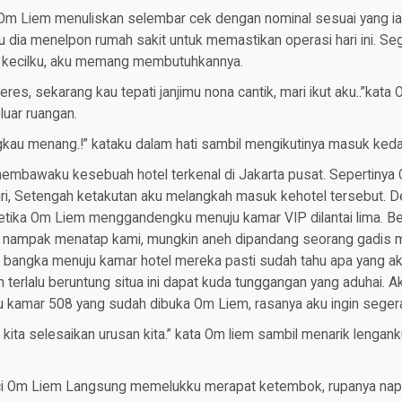
Om Liem menuliskan selembar cek dengan nominal sesuai yang ia 
 dia menelpon rumah sakit untuk memastikan operasi hari ini. S
s kecilku, aku memang membutuhkannya.
es, sekarang kau tepati janjimu nona cantik, mari ikut aku..”kata
uar ruangan.
engkau menang.!” kataku dalam hati sambil mengikutinya masuk ked
embawaku kesebuah hotel terkenal di Jakarta pusat. Sepertinya
ri, Setengah ketakutan aku melangkah masuk kehotel tersebut. D
tika Om Liem menggandengku menuju kamar VIP dilantai lima. 
 nampak menatap kami, mungkin aneh dipandang seorang gadis mu
a bangka menuju kamar hotel mereka pasti sudah tahu apa yang ak
hh terlalu beruntung situa ini dapat kuda tunggangan yang aduhai. 
tu kamar 508 yang sudah dibuka Om Liem, rasanya aku ingin segera l
, kita selesaikan urusan kita.” kata Om liem sambil menarik lenga
nci Om Liem Langsung memelukku merapat ketembok, rupanya nap