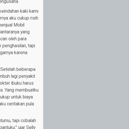
Pengusaha
keindahan kaki kami
nya aku cukup risih
menjual Mobil
iantaranya yang
ncan oleh para
penghasilan, tapi
ngarnya karena
. Setelah beberapa
buh lagi penyakit
dokter ibuku harus
unda. Yang membuatku
cukup untuk biaya
aku ceritakan pula
tumu, tapi cobalah
ntuku.” ujar Selly