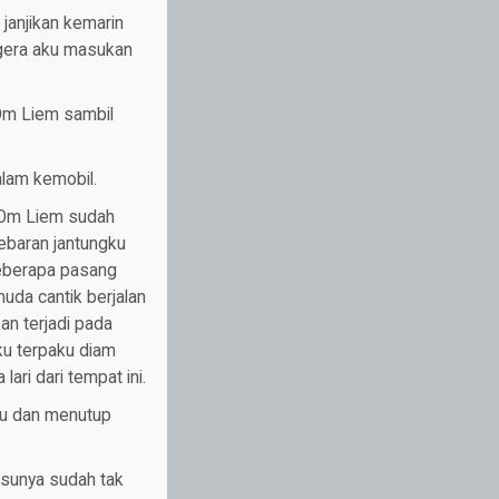
janjikan kemarin
egera aku masukan
 Om Liem sambil
alam kemobil.
 Om Liem sudah
ebaran jantungku
Beberapa pasang
da cantik berjalan
an terjadi pada
Aku terpaku diam
ari dari tempat ini.
nku dan menutup
sunya sudah tak