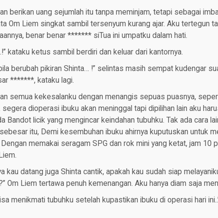
an berikan uang sejumlah itu tanpa meminjam, tetapi sebagai imba
a Om Liem singkat sambil tersenyum kurang ajar. Aku tertegun t
nnya, benar benar ******* siTua ini umpatku dalam hati.
.!” kataku ketus sambil berdiri dan keluar dari kantornya.
la berubah pikiran Shinta… !” selintas masih sempat kudengar s
r *******, kataku lagi.
an semua kekesalanku dengan menangis sepuas puasnya, seperti
idak segera dioperasi ibuku akan meninggal tapi dipilihan lain aku h
Bandot licik yang mengincar keindahan tubuhku. Tak ada cara lai
ebesar itu, Demi kesembuhan ibuku ahirnya kuputuskan untuk 
. Dengan memakai seragam SPG dan rok mini yang ketat, jam 10 pa
Liem.
ya kau datang juga Shinta cantik, apakah kau sudah siap melayanik
e..?” Om Liem tertawa penuh kemenangan. Aku hanya diam saja mene
isa menikmati tubuhku setelah kupastikan ibuku di operasi hari ini