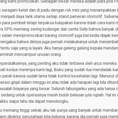
ng kami promosikan. Sebagian besar mereka adalah para pria 
u seragam ketat dan di padu dengan rok mini yang menampakkan 
 menjadi daya tarik utama setiap stand pameran otomotif. Sebenar
h para pembeli tetapi terpaksa kulupakan karena itulah cara kami 
ra SPG memang sering kudengar dari cerita Selly bahwa banyak d
tu selain mempromosikan barang otomotif juga bersedia diajak ke
 mengakui bahwa dirinya juga pernah melakukanya untuk menambah 
tentu saja yang ia layani. Aku hanya geleng geleng kepala mende
berminat mencampuri urusan orang.
perdulikannya, yang penting aku tidak terbawa oleh arus mereka
ibah kedua menimpa kami lagi, Ibuku yang sudah tua mendadak kam
lebih parah karena sudah lama tidak kontrol kesehatan lagi. Menurut 
erasi ginjal dalam minggu ini atau tidak ada harapan lagi bila dit
masalah biayanya yang besar. Seluruh tabunganku yang ada hanya 
 sedang untuk operasinya masih butuh belasan juta rupiah. Hal ini 
ikku siapa tahu dia dapat menolongku.
mu memang tinggi sekali, aku tak punya uang banyak untuk memban
em direktur perusahaan kita bekerja, karena dia pernah juga memba