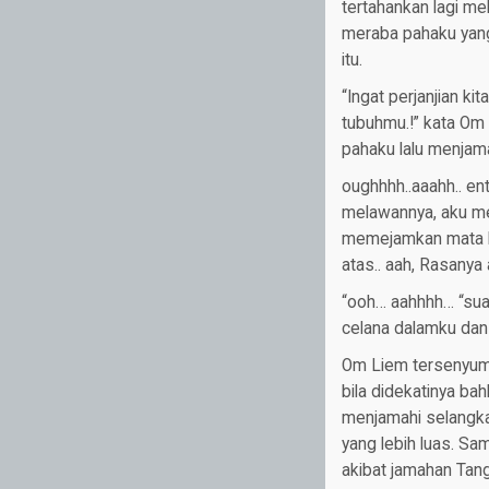
tertahankan lagi me
meraba pahaku yang
itu.
“Ingat perjanjian k
tubuhmu.!” kata O
pahaku lalu menjam
oughhhh..aaahh.. e
melawannya, aku mem
memejamkan mata ke
atas.. aah, Rasanya 
“ooh… aahhhh… “sua
celana dalamku dan
Om Liem tersenyum 
bila didekatinya b
menjamahi selangka
yang lebih luas. Sa
akibat jamahan Tan