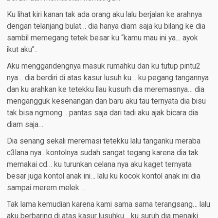
Ku lihat kiri kanan tak ada orang aku lalu berjalan ke arahnya
dengan telanjang bulat… dia hanya diam saja ku bilang ke dia
sambil memegang tetek besar ku “kamu mau ini ya… ayok
ikut aku”..
Aku menggandengnya masuk rumahku dan ku tutup pintu2
nya… dia berdiri di atas kasur lusuh ku… ku pegang tangannya
dan ku arahkan ke tetekku llau kusurh dia meremasnya… dia
mengangguk kesenangan dan baru aku tau ternyata dia bisu
tak bisa ngmong… pantas saja dari tadi aku ajak bicara dia
diam saja…
Dia senang sekali meremasi tetekku lalu tanganku meraba
c3lana nya.. kontolnya sudah sangat tegang karena dia tak
memakai cd… ku turunkan celana nya aku kaget ternyata
besar juga kontol anak ini… lalu ku kocok kontol anak ini dia
sampai merem melek…
Tak lama kemudian karena kami sama sama terangsang… lalu
aku berbaring di atas kasur lusuhku… ku suruh dia menaiki