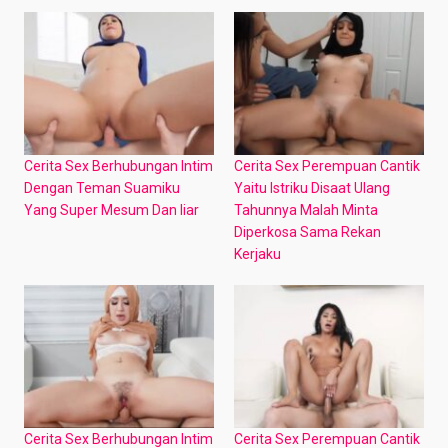
Cerita Sex Berhubungan Intim
Cerita Sex Perempuan Cantik
Dengan Teman Suamiku
Yaitu Istriku Disaat Ulang
Yang Super Mesum Dan liar
Tahunnya Malah Minta
Diperkosa Sama Rekan
Kerjaku
Cerita Sex Berhubungan Intim
Cerita Sex Perempuan Cantik