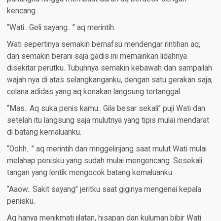
kencang.
“Wati.. Geli sayang.. ” aq merintih.
Wati sepertinya semakin bernafsu mendengar rintihan aq,
dan semakin berani saja gadis ini memainkan lidahnya
disekitar perutku. Tubuhnya semakin kebawah dan sampailah
wajah nya di atas selangkanganku, dengan satu gerakan saja,
celana adidas yang aq kenakan langsung tertanggal.
“Mas.. Aq suka penis kamu.. Gila besar sekali” puji Wati dan
setelah itu langsung saja mulutnya yang tipis mulai mendarat
di batang kemaluanku.
“Oohh.. ” aq merintih dan mnggelinjang saat mulut Wati mulai
melahap penisku yang sudah mulai mengencang. Sesekali
tangan yang lentik mengocok batang kemaluanku.
“Aaow.. Sakit sayang” jeritku saat giginya mengenai kepala
penisku.
Aq hanya menikmati jilatan, hisapan dan kuluman bibir Wati