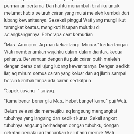
permainan pertama. Dan hal itu menambah birahiku untuk
melumat habis seluruh cairan yang mulai meleleh kembali dari
lubang kewanitaanya. Sesekali pinggul Wati yang mungil ikut
terangkat keatas, mengikuti hisapan mulutku di
selangkangannya. Beberapa saat kemudian..
“Mas.. Ammpun.. Aq mau keluar laagi.. Mmass” kedua tangan
Wati membenamkan wajahku dalam-dalam diantara kedua
pahanya. Bersamaan dengan itu pula cairan putih meleleh
dengan deras dari ujung lubang kewanitaanya. Dengan sedikit
liar, aq minum semua cairan yang keluar dan aq jilatin sampai
bersih kembali tanpa ada cairan sedikitpun.
“Capek sayang.. ” tanyaq.
“Kamu benar-benar gila Mas.. Hebat banget kamu,” puji Wati.
Belum selesai dia memeujiku, aq langsung mengangkat
tubuhnya yang langsing dan sedikit kurus. Sekali angkat
tubuhnya langsung berhadapan dengan tubuhku, dengan
cekatan penisku aq tancapkan ke lubang memek Wati,