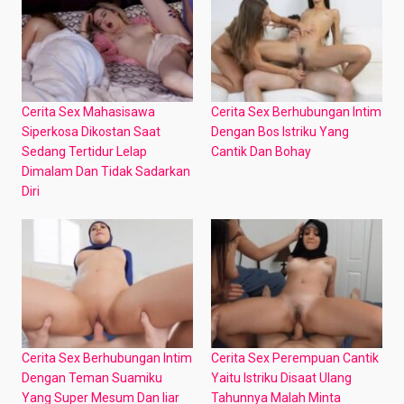
Cerita Sex Mahasisawa
Cerita Sex Berhubungan Intim
Siperkosa Dikostan Saat
Dengan Bos Istriku Yang
Sedang Tertidur Lelap
Cantik Dan Bohay
Dimalam Dan Tidak Sadarkan
Diri
Cerita Sex Berhubungan Intim
Cerita Sex Perempuan Cantik
Dengan Teman Suamiku
Yaitu Istriku Disaat Ulang
Yang Super Mesum Dan liar
Tahunnya Malah Minta