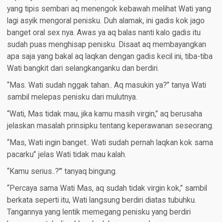
yang tipis sembari aq menengok kebawah melihat Wati yang
lagi asyik mengoral penisku. Duh alamak, ini gadis kok jago
banget oral sex nya. Awas ya aq balas nanti kalo gadis itu
sudah puas menghisap penisku. Disaat aq membayangkan
apa saja yang bakal aq laqkan dengan gadis kecil ini, tiba-tiba
Wati bangkit dari selangkanganku dan berdiri.
“Mas. Wati sudah nggak tahan.. Aq masukin ya?” tanya Wati
sambil melepas penisku dari mulutnya.
“Wati, Mas tidak mau, jika kamu masih virgin,” aq berusaha
jelaskan masalah prinsipku tentang keperawanan seseorang.
“Mas, Wati ingin banget.. Wati sudah pernah laqkan kok sama
pacarku” jelas Wati tidak mau kalah.
“Kamu serius..?’” tanyaq bingung.
“Percaya sama Wati Mas, aq sudah tidak virgin kok,” sambil
berkata seperti itu, Wati langsung berdiri diatas tubuhku.
Tangannya yang lentik memegang penisku yang berdiri