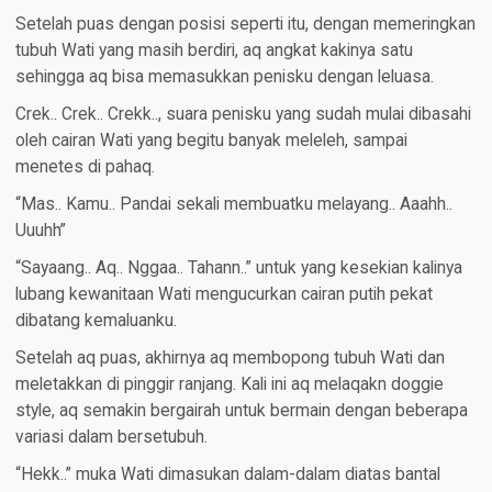
Setelah puas dengan posisi seperti itu, dengan memeringkan
tubuh Wati yang masih berdiri, aq angkat kakinya satu
sehingga aq bisa memasukkan penisku dengan leluasa.
Crek.. Crek.. Crekk.., suara penisku yang sudah mulai dibasahi
oleh cairan Wati yang begitu banyak meleleh, sampai
menetes di pahaq.
“Mas.. Kamu.. Pandai sekali membuatku melayang.. Aaahh..
Uuuhh”
“Sayaang.. Aq.. Nggaa.. Tahann..” untuk yang kesekian kalinya
lubang kewanitaan Wati mengucurkan cairan putih pekat
dibatang kemaluanku.
Setelah aq puas, akhirnya aq membopong tubuh Wati dan
meletakkan di pinggir ranjang. Kali ini aq melaqakn doggie
style, aq semakin bergairah untuk bermain dengan beberapa
variasi dalam bersetubuh.
“Hekk..” muka Wati dimasukan dalam-dalam diatas bantal