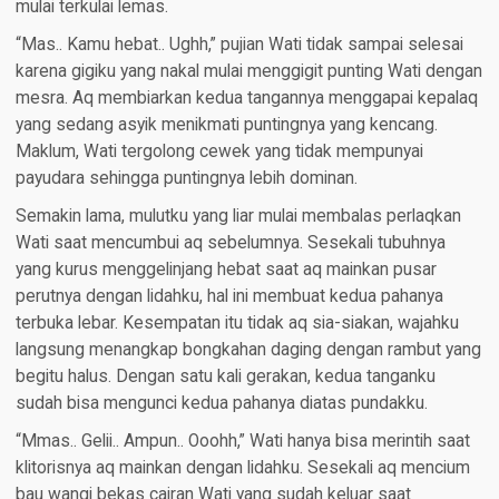
mulai terkulai lemas.
“Mas.. Kamu hebat.. Ughh,” pujian Wati tidak sampai selesai
karena gigiku yang nakal mulai menggigit punting Wati dengan
mesra. Aq membiarkan kedua tangannya menggapai kepalaq
yang sedang asyik menikmati puntingnya yang kencang.
Maklum, Wati tergolong cewek yang tidak mempunyai
payudara sehingga puntingnya lebih dominan.
Semakin lama, mulutku yang liar mulai membalas perlaqkan
Wati saat mencumbui aq sebelumnya. Sesekali tubuhnya
yang kurus menggelinjang hebat saat aq mainkan pusar
perutnya dengan lidahku, hal ini membuat kedua pahanya
terbuka lebar. Kesempatan itu tidak aq sia-siakan, wajahku
langsung menangkap bongkahan daging dengan rambut yang
begitu halus. Dengan satu kali gerakan, kedua tanganku
sudah bisa mengunci kedua pahanya diatas pundakku.
“Mmas.. Gelii.. Ampun.. Ooohh,” Wati hanya bisa merintih saat
klitorisnya aq mainkan dengan lidahku. Sesekali aq mencium
bau wangi bekas cairan Wati yang sudah keluar saat