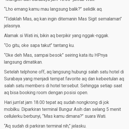
“Lho emang kamu mau langsung balik?” selidik aq.
“Tidaklah Mas, aq kan ingin ditemanin Mas Sigit semalaman”
jelasnya.
Alamak si Wati ini, bikin aq berpikir yang nggak-nggak.
“Oo gitu, oke sapa takut” tantang ku.
“Oke deh Mas, sampai besok” seiring kata itu HPnya
langsung dimatikan.
Setelah telphone off, aq langsung hubungi salah satu hotel di
Surabaya yang menjadi tempat favorite aq dan kebeetulan aq
salah satu members di hotel tersebut. Sehingga setiap saat
aq bisa booking room dengan posisi open.
Hari jum’at jam 18.00 tepat aq sudah nongkrong di jok
mobilku. Diparkiran terminal Bungur Asih dan selang 5 menit
cellulerku berbunyi, “Mas kamu dimana?” suara Wati.
“Aq sudah di parkiran terminal nih,” jelasku.