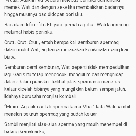
“Watia.. Aaakhh” aq segera melepas penisku dari lubang
memek Wati dan dengan seketika membalikkan badannya
hingga mulutnya pas didepan penisku.
Bagaikan di film-film BF yang pernah aq lihat, Wati langssung
melumat habis penisku.
Crutt.. Crut.. Crut.., entah berapa kali semburan spermaq
dalam mulut Wati, aq hanya merasakan kenikmatan yang luar
biasa.
Semburan demi semburan, Wati seperti tidak mempedulikan
lagi. Gadis itu tetap mengocok, mengulum dan menghisap
dalam-dalam penisku. Terlihat jelas spermamu menetes
kelaur dicelah bibirnya yang mungil dan belum sampai jatuh,
lidahnya berusaha menjilat kembali.
“Mmm.. Aq suka sekali sperma kamu Mas..” kata Wati sambil
menelan seluruh spermaq yang sudah keluar.
Sambil menjilati sisa-sisa sperma yang masih menempel di
batang kemaluanku,