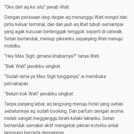
“Oke deh aq ke situ” jawab Wati.
Dengan perasaan deg-degan aq menunggu Wati nongol dari
pintu keluar terminal, dan dari jauh aq lihat tubuh semampai
yang agak kurusan berlenggak-lenggok seperti di catwalk.
Setan bertanduk, meniup pikiranku sepanjang Wati menuju
mobilku.
“Hey Mas Sigit, gimana khabarnya?” tanya Wati.
“Baik Wati” jawabku singkat.
“Sudah lama ya Mas Sigit tunggunya,” ia membuka
percakapan.
“Belum kok Wati” jawabku singkat.
Tanpa panjang lebar, aq langsung menuju hotel yang sehari
sebelumnya aq sudah booking. Dan parfum dengan aroma
melati sangat megganggu birahi kelaki-lakianku. Setan
bertanduk semakin aktif mengetuk pikiran kotorku untuk
langsung bercinta dengannya.