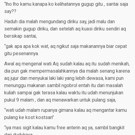
“lho lho kamu kanapa ko kelihatannya gugup gitu , santai saja
say??
Haduh dia malah mengundang diriku say, jadi malu dan
semakin gugup diriku, dan setelah aq kuasi diriku sendiri aq
bersikap santai,
“gak apa apa kok wat, aq ngikut saja makanannya biar cepat
gitu pesenannya.
Awal aq mengenal wati Aq sudah kalau aq itu sudah menikah,
dia pun gak mempermasalahkannya dia malah senang karena
aq jujur dan menyukai laki laki yang lebih dewasa, kami pun
menunggu makanan sambil ngobrol entah itu dari masalah
kuliah sampai gak terasa kalau waktu itu udah menunjukan
pukul 9 malam , dan aq menawarkan untuk pulang saja,
“wati udah malam rupanya gimana kalau aq mengantar kamu
pulang ke kost kostsan”
“iya mas sigit kalau kamu free anterin aq ya, sambil bangkit