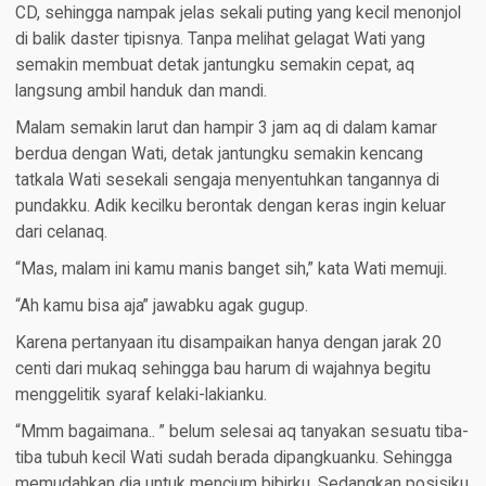
CD, sehingga nampak jelas sekali puting yang kecil menonjol
di balik daster tipisnya. Tanpa melihat gelagat Wati yang
semakin membuat detak jantungku semakin cepat, aq
langsung ambil handuk dan mandi.
Malam semakin larut dan hampir 3 jam aq di dalam kamar
berdua dengan Wati, detak jantungku semakin kencang
tatkala Wati sesekali sengaja menyentuhkan tangannya di
pundakku. Adik kecilku berontak dengan keras ingin keluar
dari celanaq.
“Mas, malam ini kamu manis banget sih,” kata Wati memuji.
“Ah kamu bisa aja” jawabku agak gugup.
Karena pertanyaan itu disampaikan hanya dengan jarak 20
centi dari mukaq sehingga bau harum di wajahnya begitu
menggelitik syaraf kelaki-lakianku.
“Mmm bagaimana.. ” belum selesai aq tanyakan sesuatu tiba-
tiba tubuh kecil Wati sudah berada dipangkuanku. Sehingga
memudahkan dia untuk mencium bibirku. Sedangkan posisiku