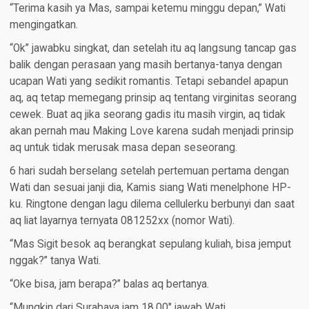
“Terima kasih ya Mas, sampai ketemu minggu depan,” Wati
mengingatkan.
“Ok” jawabku singkat, dan setelah itu aq langsung tancap gas
balik dengan perasaan yang masih bertanya-tanya dengan
ucapan Wati yang sedikit romantis. Tetapi sebandel apapun
aq, aq tetap memegang prinsip aq tentang virginitas seorang
cewek. Buat aq jika seorang gadis itu masih virgin, aq tidak
akan pernah mau Making Love karena sudah menjadi prinsip
aq untuk tidak merusak masa depan seseorang.
6 hari sudah berselang setelah pertemuan pertama dengan
Wati dan sesuai janji dia, Kamis siang Wati menelphone HP-
ku. Ringtone dengan lagu dilema cellulerku berbunyi dan saat
aq liat layarnya ternyata 081252xx (nomor Wati).
“Mas Sigit besok aq berangkat sepulang kuliah, bisa jemput
nggak?” tanya Wati.
“Oke bisa, jam berapa?” balas aq bertanya.
“Mungkin dari Surabaya jam 18.00″ jawab Wati.