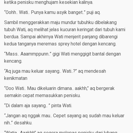
ketika penisku menghujam kesekian kalinya.
“Oohh.. Wati.. Punya kamu asyik banget..” puji aq.
Sambil menggerakkan maju mundur tubuhku dibelakang
tubuh Wati, aq melihat jelas kucuran keringat dari tubuh kami
berdua. Sampai akhirnya Wati menjerit panjang dibarengi
kedua tanganya meremas sprey hotel dengan kencang.
“Mass.. Aaammppunn..” gigi Wati menggigit bantal dengan
kencang.
“Aq juga mau keluar sayang.. Wati..?” aq mendesah
kenikmatan
“Ooo Wati.. Mau dikeluarin dimana.. aakhh,” aq bergerak
semakin cepat memasukkan penisku.
“Di dalam aja sayang.. ” pinta Wati.
“Jangan aq nggak mau.. Cepet sayang aq sudah mau keluar
nih..” desahku.