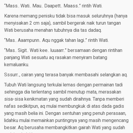
“Mass.. Wati.. Mau.. Daapett.. Maass..” rintih Wati.
Karena memang penisku tidak bisa masuk seluruhnya (hanya
menyisakan 2 cm saja), sambil bergerak naik turun tangan
Wati berusaha menahan tubuhnya dia tas dadaq.
“Mas.. Aaampunn.. Aqu nggak tahan lagi..” rintih Wati.
“Mas.. Sigit.. Wati kee.. luuaarr..” bersamaan dengan rintihan
panjang Wati sesuatu aq rasakan menyiram batang
kemaluanku.
Sssurr.., cairan yang terasa banyak membasahi selangkan aq.
Tubuh Wati langsung terkulai lemas dengan permainan tadi
sehingga dia terlentang sambil menutup mata, merasakan
sisa-sisa kenikmatan yang sudah diraihnya. Tanpa memberi
nafas sedikitpun, aq mulai membungkuk di atas dada gadis
yang masih belia ini. Dengan sentuhan yang penuh perasaan,
lidahku mulai memainkan puntingnya yang masih mengencang
besar. Aq berusaha membangkitkan gairah Wati yang sudah