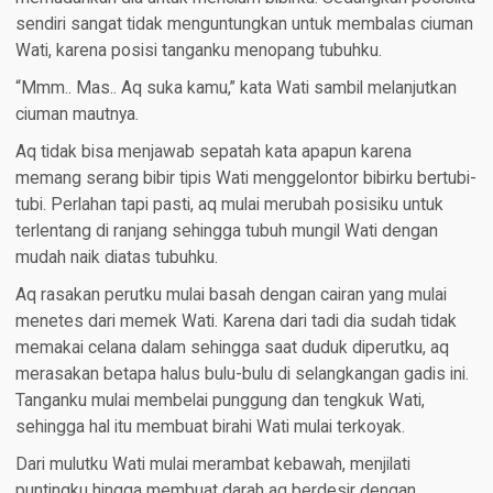
sendiri sangat tidak menguntungkan untuk membalas ciuman
Wati, karena posisi tanganku menopang tubuhku.
“Mmm.. Mas.. Aq suka kamu,” kata Wati sambil melanjutkan
ciuman mautnya.
Aq tidak bisa menjawab sepatah kata apapun karena
memang serang bibir tipis Wati menggelontor bibirku bertubi-
tubi. Perlahan tapi pasti, aq mulai merubah posisiku untuk
terlentang di ranjang sehingga tubuh mungil Wati dengan
mudah naik diatas tubuhku.
Aq rasakan perutku mulai basah dengan cairan yang mulai
menetes dari memek Wati. Karena dari tadi dia sudah tidak
memakai celana dalam sehingga saat duduk diperutku, aq
merasakan betapa halus bulu-bulu di selangkangan gadis ini.
Tanganku mulai membelai punggung dan tengkuk Wati,
sehingga hal itu membuat birahi Wati mulai terkoyak.
Dari mulutku Wati mulai merambat kebawah, menjilati
puntingku hingga membuat darah aq berdesir dengan