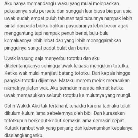
Aku hanya memandangi uwaku yang mulai melepaskan
pakaiannya satu persatu dan sungguh luar biasa biarpun usia
uwak sudah empat puluh tahunan tapi tubuhnya nampak lebih
sintal daripada bibiku bahkan payudaranya lebih besar agak
menggantung tapi nampak penuh berisi, bulu-bulu
kemaluannya lebih lebat dan yang lebih mennggairahkan
pinggulnya sangat padat bulat dan berisi.
Uwak lansung saja menyerbu tototku dan aku
ditelentangkanya sehingga uwak leluasa mengulum tototku.
Ketika wak mulai menjilati batang tototku. Dari kepala hingga
pangkal tototku dijilatinya. Mataku merem melek merasakan
nikmatnya jilatan wak. Aku semakin merasa nikmat ketika
uwak memasukkan seluruh tototku ke mulutnya yang mungil.
Oohh Wakkk Aku tak tertahan!, teriakku karena tadi aku telah
dikulum-kulum lama sebelemnya oleh bibi. Dan kurasakan
tototkupun berkedut-kedut semakin lama semakin cepat.
Kutarik rambut wak yang panjang dan kubenamkan kepalanya
diselangkanganku.