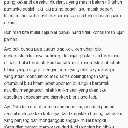
paling kekar di desaku, diusianya yang masih belum 40 tahun
pamanku adalah laki-laki paling gagah, aku masih seperti
habis mandi tadi masih bersarung karena belum berani pakai
celana.
Bun mari kita mulai saja biar bapak nanti tidak kemalaman, ujar
paman.
Ayo pak bunda juga sudah siap kok, kemudian bibi
melepaskan kainnya sehingga telanjang bulat dan berbaring
di balai-balai berbantalkan bantal kapuk randu. Melihat tubuh
bibiku yang singset dengan perut yang rata, payudaranya
yang indah mencuat ke atas serta selangkangan yang
ditumbuhi bulu hitam lebat spontan burungku berontak
naluriku mengatakan inilah kenikmatan yang akan aku
dapatkan sebagaimana dijanjikan bibi siang tadi.
Ayo Ndo kau copot semua sarungmu itu, perintah paman
sambil melepaskan kolornya dan tampaklah burung pamanku
yang panjang dan mengangguk angguk mulai bangkit.
Kemudian paman memintaku duduk disamping kiri bibiku,