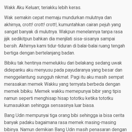
Wakk Aku Keluarr, teriakku lebih keras.
Wak semakin cepat memaju mundurkan mulutnya dan
akhirnya, crott! crott! crott!, kumuntahkan cairan pejuh yang
sangat banyak di mulutnya. Wakpun menelannya tanpa rasa
jijik sedikitpun bahkan dia menjilati sisa-sisanya sampai
bersih. Akhirnya kami tidur-tiduran di balai-balai ruang tengah
bertiga dengan bertelanjang badan.
Bibiku tak hentinya memelukku dari belakang sedang uwak
didepanku aku menyusu pada payudaranya yang besar dan
menggelantung sungguh nikmat. Pagi itu aku masih sempat
merasakan memek Wakku yang ternyata berbeda dengan
memek bibiku. Memek wakku memepunyai bibir yang tipis
namun seperti menghisap hisap tototku ketika tototku
kumasukkan sehingga sensasinya luar biasa.
Bang Udin mempunyai tiga orang bibi sehingga ia bisa cerita
banyak padaku bagaimana rasa memek masing-masing
bibinya. Namun demikian Bang Udin masih penasaran dengan