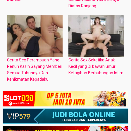
Diatas Ranjang
Cerita Sex Perempuan Yang
Cerita Sex Seketika Anak
Penuh Kasih Sayang Memberi
Kecil yang Di bawah umur
Semua Tubuhnya Dan
Ketagihan Berhubungan Intim
Kenikmatan Kepadaku