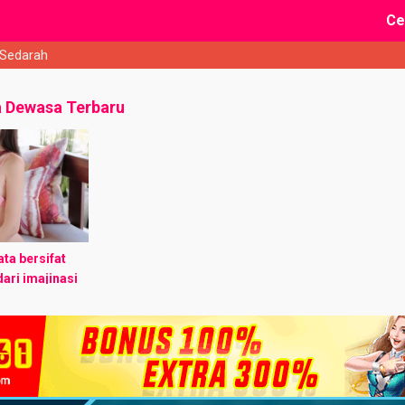
Ce
 Sedarah
a Dewasa Terbaru
ta bersifat
dari imajinasi
esamaan nama
ian ataupun
ebetulan semata