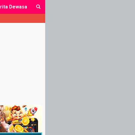
rita Dewasa
close