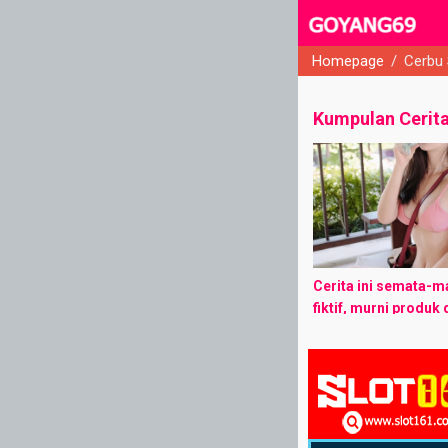
Homepage
/
Cerbu
close
Kumpulan Cerit
Cerita ini semata-ma
fiktif, murni produk 
author. Jika ada k
tokoh, tempat kejad
cerita, itu adalah k
dan ...