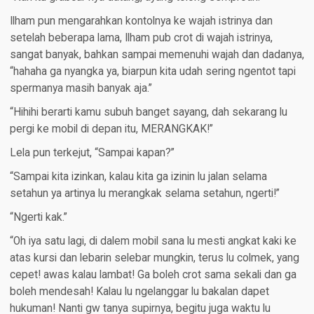
Ilham pun mengarahkan kontolnya ke wajah istrinya dan
setelah beberapa lama, Ilham pub crot di wajah istrinya,
sangat banyak, bahkan sampai memenuhi wajah dan dadanya,
“hahaha ga nyangka ya, biarpun kita udah sering ngentot tapi
spermanya masih banyak aja.”
“Hihihi berarti kamu subuh banget sayang, dah sekarang lu
pergi ke mobil di depan itu, MERANGKAK!”
Lela pun terkejut, “Sampai kapan?”
“Sampai kita izinkan, kalau kita ga izinin lu jalan selama
setahun ya artinya lu merangkak selama setahun, ngerti!”
“Ngerti kak.”
“Oh iya satu lagi, di dalem mobil sana lu mesti angkat kaki ke
atas kursi dan lebarin selebar mungkin, terus lu colmek, yang
cepet! awas kalau lambat! Ga boleh crot sama sekali dan ga
boleh mendesah! Kalau lu ngelanggar lu bakalan dapet
hukuman! Nanti gw tanya supirnya, begitu juga waktu lu