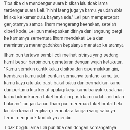
Tiba tiba dia mendengar suara bisikan lalu tidak lama
terdengar suara Leli, “hihihi iseng juga ya kamu, ya udah abis
ini aku ke kamar dulu, kayanya ada.” Leli pun mempercepat
genjotannya sampai Ilham mengerang keenakan, setelah
diberi kode, Leli pun melepaskan dirinya dan langsung pergi
ke kamarnya sementara Ilham mendekati Lela dan
memintanya menengadahkan kepalanya menatap ke arahnya.
Ilham pun tertawa sambil coli melihat istrinya yang sedang
hamil besar, bersimpuh, gemetaran dengan wajah ketakutan,
“Kamu semakin cantik kalau disiksa dan dipermalukan gini,
kembaran kamu udah ceritain semuanya tentang kamu, tau
kamu kaya gitu aku pasti bakal siksa dan permalukan kamu
dari pertama kita kenal, apalagi kerja kamu banyak kesalahan,
kalau bukan karena toket brutal ini pasti kamu udah jadi bulan
bulanan.” tangan kanan Ilham pun meremas toket brutal Lela
kiri dan kanan bergiliran, sementara tangan yang satunya
terus mengocok kontolnya sendiri.
Tidak begitu lama Leli pun tiba dan dengan semangatnya