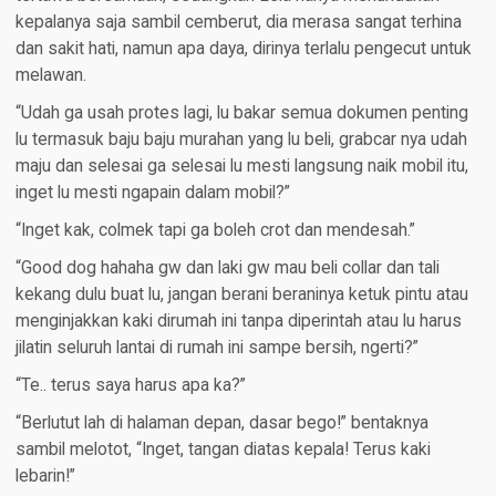
kepalanya saja sambil cemberut, dia merasa sangat terhina
dan sakit hati, namun apa daya, dirinya terlalu pengecut untuk
melawan.
“Udah ga usah protes lagi, lu bakar semua dokumen penting
lu termasuk baju baju murahan yang lu beli, grabcar nya udah
maju dan selesai ga selesai lu mesti langsung naik mobil itu,
inget lu mesti ngapain dalam mobil?”
“Inget kak, colmek tapi ga boleh crot dan mendesah.”
“Good dog hahaha gw dan laki gw mau beli collar dan tali
kekang dulu buat lu, jangan berani beraninya ketuk pintu atau
menginjakkan kaki dirumah ini tanpa diperintah atau lu harus
jilatin seluruh lantai di rumah ini sampe bersih, ngerti?”
“Te.. terus saya harus apa ka?”
“Berlutut lah di halaman depan, dasar bego!” bentaknya
sambil melotot, “Inget, tangan diatas kepala! Terus kaki
lebarin!”