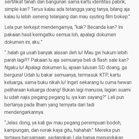
sertifikat tanah dan bangunan sama kartu identitas pabrik,
simple kan? Terus kalau ada tetangga yang tanya, bilang aja
kalau lu lebih seneng telanjang dan mau syuting film bokep.”
Lela pun terkejut mendengarnya, “kak? Becanda kan? Ini
pakaian hasil keringatku semua loh, apalagi dokumen
dokumen ini, aku..”
“..halah ga usah banyak alasan deh lu! Mau gw hukum lebih
parah lagi!!? Pakaian lu aja semuanya beli di flash sale kan?
Ngaku lu! Apalagi dokumen lu, apaan lulusan SD doang, ga
berguna! Udah lu bakar semuanya, termasuk KTP, kartu
keluarga, sama buku nikah lu! Inget sekarang lu cuma hewan
peliharaan keluarga doang! Bukan lagi manusia, lagian suami
lu udah najis pegang pegang lu, iya kan sayang?” Leli pun
bertanya pada Ilham yang ternyata dari tadi
mendengarkannya.
“Jelas dong, ya kali gw mau pegang perempuan bodoh,
kampungan, dan norak kaya gitu, hahahah.” Mereka pun
tertawa bersamaan, sedangkan Lela hanya menundukan