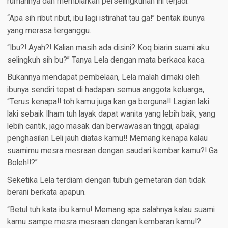
rumahnya dan membiarkan perselingkuhan ini terjadi.
“Apa sih ribut ribut, ibu lagi istirahat tau ga!” bentak ibunya
yang merasa terganggu.
“Ibu?! Ayah?! Kalian masih ada disini? Koq biarin suami aku
selingkuh sih bu?” Tanya Lela dengan mata berkaca kaca.
Bukannya mendapat pembelaan, Lela malah dimaki oleh
ibunya sendiri tepat di hadapan semua anggota keluarga,
“Terus kenapa!! toh kamu juga kan ga berguna!! Lagian laki
laki sebaik Ilham tuh layak dapat wanita yang lebih baik, yang
lebih cantik, jago masak dan berwawasan tinggi, apalagi
penghasilan Leli jauh diatas kamu!! Memang kenapa kalau
suamimu mesra mesraan dengan saudari kembar kamu?! Ga
Boleh!!?”
Seketika Lela terdiam dengan tubuh gemetaran dan tidak
berani berkata apapun.
“Betul tuh kata ibu kamu! Memang apa salahnya kalau suami
kamu sampe mesra mesraan dengan kembaran kamu!?