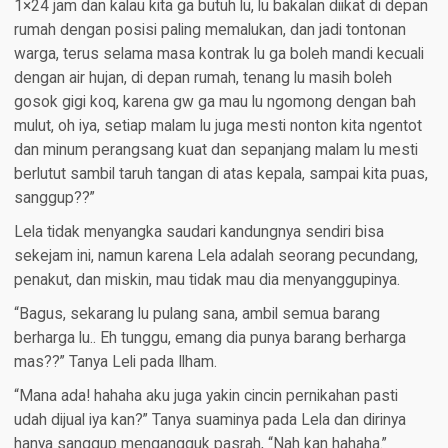
1×24 jam dan kalau kita ga butuh lu, lu bakalan diikat di depan
rumah dengan posisi paling memalukan, dan jadi tontonan
warga, terus selama masa kontrak lu ga boleh mandi kecuali
dengan air hujan, di depan rumah, tenang lu masih boleh
gosok gigi koq, karena gw ga mau lu ngomong dengan bah
mulut, oh iya, setiap malam lu juga mesti nonton kita ngentot
dan minum perangsang kuat dan sepanjang malam lu mesti
berlutut sambil taruh tangan di atas kepala, sampai kita puas,
sanggup??”
Lela tidak menyangka saudari kandungnya sendiri bisa
sekejam ini, namun karena Lela adalah seorang pecundang,
penakut, dan miskin, mau tidak mau dia menyanggupinya.
“Bagus, sekarang lu pulang sana, ambil semua barang
berharga lu.. Eh tunggu, emang dia punya barang berharga
mas??” Tanya Leli pada Ilham.
“Mana ada! hahaha aku juga yakin cincin pernikahan pasti
udah dijual iya kan?” Tanya suaminya pada Lela dan dirinya
hanya sanggup mengangguk pasrah, “Nah kan hahaha.”