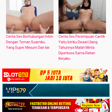
Cerita Sex Berhubungan Intim
Cerita Sex Perempuan Cantik
Dengan Teman Suamiku
Yaitu Istriku Disaat Ulang
Yang Super Mesum Dan liar
Tahunnya Malah Minta
Diperkosa Sama Rekan
Kerjaku