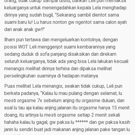
orang, tidak cukup sampai disitu, bahkan Leli pun memaksa
keluarganya untuk menengadahkan kepala Lela menghadap
dirinya yang sudah bugil, “Sekarang sambil dientot sama
suami baru lu! Lu harus nonton gw ngentot sama calon ayah
dari anak anak gw!!”
Ilham pun tertawa dan mengeluarkan kontolnya, dengan
posisi WOT Leli menggenjot suami kembarannya yang
sedang duduk di sofa panjang disaksikan dan direkam
seluruh keluarganya, tidak ada yang bisa Lela lakukan kecuali
menangis melihat dirinya terhina dan dipaksa melihat
perselingkuhan suaminya di hadapan matanya.
Puas melihat Lela menangis, seakan tidak cukup, Leli pun
berkata padanya, “Kalau lu mau pulang dengan selamat, lu
mesti orgasme 7x sebelum anjing itu orgasme duluan, dan
asal lu tau aja kalau anjing jalanan itu orgasme hanya 15 menit
doang, itu artinya lu mesti orgasme setiap 2 menit sekali
hahaha kalau lu gagal, gw paksa lu ****** dan gw paksa kasih
janin lu sendiri buat jadi makanan anjing jalanan pake tangan lu