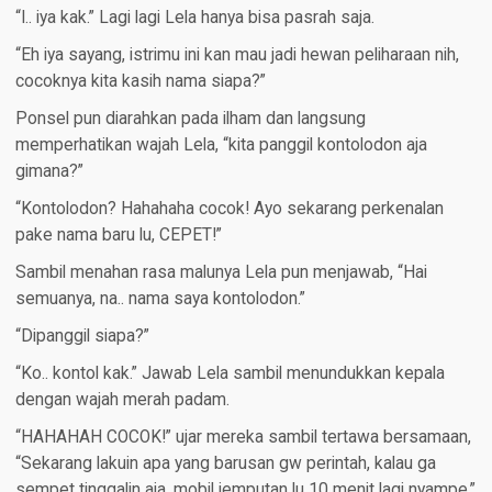
“I.. iya kak.” Lagi lagi Lela hanya bisa pasrah saja.
“Eh iya sayang, istrimu ini kan mau jadi hewan peliharaan nih,
cocoknya kita kasih nama siapa?”
Ponsel pun diarahkan pada ilham dan langsung
memperhatikan wajah Lela, “kita panggil kontolodon aja
gimana?”
“Kontolodon? Hahahaha cocok! Ayo sekarang perkenalan
pake nama baru lu, CEPET!”
Sambil menahan rasa malunya Lela pun menjawab, “Hai
semuanya, na.. nama saya kontolodon.”
“Dipanggil siapa?”
“Ko.. kontol kak.” Jawab Lela sambil menundukkan kepala
dengan wajah merah padam.
“HAHAHAH COCOK!” ujar mereka sambil tertawa bersamaan,
“Sekarang lakuin apa yang barusan gw perintah, kalau ga
sempet tinggalin aja, mobil jemputan lu 10 menit lagi nyampe.”