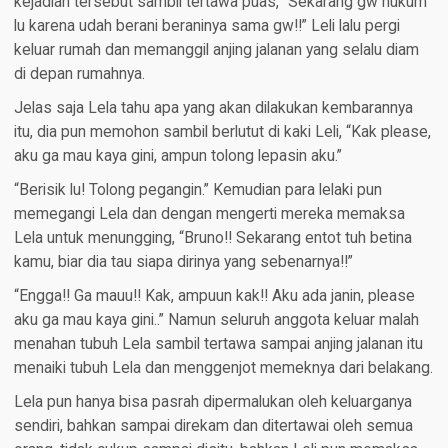
kejadian tersebut sambil tertawa puas, “Sekarang gw hukum
lu karena udah berani beraninya sama gw!!” Leli lalu pergi
keluar rumah dan memanggil anjing jalanan yang selalu diam
di depan rumahnya.
Jelas saja Lela tahu apa yang akan dilakukan kembarannya
itu, dia pun memohon sambil berlutut di kaki Leli, “Kak please,
aku ga mau kaya gini, ampun tolong lepasin aku.”
“Berisik lu! Tolong pegangin.” Kemudian para lelaki pun
memegangi Lela dan dengan mengerti mereka memaksa
Lela untuk menungging, “Bruno!! Sekarang entot tuh betina
kamu, biar dia tau siapa dirinya yang sebenarnya!!”
“Engga!! Ga mauu!! Kak, ampuun kak!! Aku ada janin, please
aku ga mau kaya gini..” Namun seluruh anggota keluar malah
menahan tubuh Lela sambil tertawa sampai anjing jalanan itu
menaiki tubuh Lela dan menggenjot memeknya dari belakang.
Lela pun hanya bisa pasrah dipermalukan oleh keluarganya
sendiri, bahkan sampai direkam dan ditertawai oleh semua