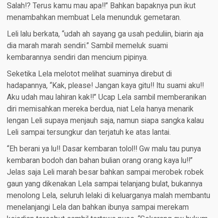
Salah!? Terus kamu mau apa!!” Bahkan bapaknya pun ikut
menambahkan membuat Lela menunduk gemetaran.
Leli lalu berkata, “udah ah sayang ga usah peduliin, biarin aja
dia marah marah sendiri.” Sambil memeluk suami
kembarannya sendiri dan mencium pipinya.
Seketika Lela melotot melihat suaminya direbut di
hadapannya, “Kak, please! Jangan kaya gitu!! Itu suami aku!!
Aku udah mau lahiran kak!!” Ucap Lela sambil memberanikan
diri memisahkan mereka berdua, niat Lela hanya menarik
lengan Leli supaya menjauh saja, namun siapa sangka kalau
Leli sampai tersungkur dan terjatuh ke atas lantai.
“Eh berani ya lu!! Dasar kembaran tolol!! Gw malu tau punya
kembaran bodoh dan bahan bulian orang orang kaya lu!!”
Jelas saja Leli marah besar bahkan sampai merobek robek
gaun yang dikenakan Lela sampai telanjang bulat, bukannya
menolong Lela, seluruh lelaki di keluarganya malah membantu
menelanjangi Lela dan bahkan ibunya sampai merekam