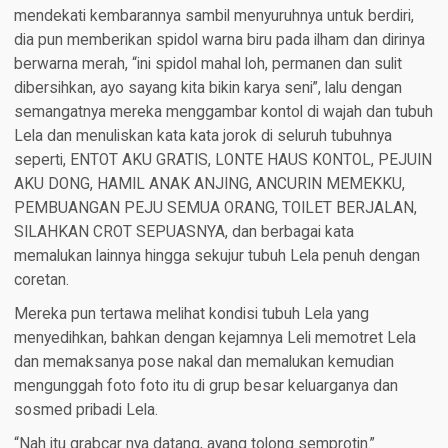
mendekati kembarannya sambil menyuruhnya untuk berdiri,
dia pun memberikan spidol warna biru pada ilham dan dirinya
berwarna merah, “ini spidol mahal loh, permanen dan sulit
dibersihkan, ayo sayang kita bikin karya seni”, lalu dengan
semangatnya mereka menggambar kontol di wajah dan tubuh
Lela dan menuliskan kata kata jorok di seluruh tubuhnya
seperti, ENTOT AKU GRATIS, LONTE HAUS KONTOL, PEJUIN
AKU DONG, HAMIL ANAK ANJING, ANCURIN MEMEKKU,
PEMBUANGAN PEJU SEMUA ORANG, TOILET BERJALAN,
SILAHKAN CROT SEPUASNYA, dan berbagai kata
memalukan lainnya hingga sekujur tubuh Lela penuh dengan
coretan.
Mereka pun tertawa melihat kondisi tubuh Lela yang
menyedihkan, bahkan dengan kejamnya Leli memotret Lela
dan memaksanya pose nakal dan memalukan kemudian
mengunggah foto foto itu di grup besar keluarganya dan
sosmed pribadi Lela.
“Nah itu grabcar nya datang, ayang tolong semprotin.”