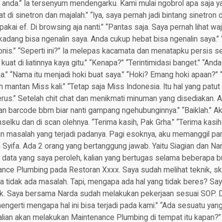
 anda.” Ia tersenyum mendengarku. Kami mulai ngobrol apa saja yan
at di sinetron dan majalah.” “Iya, saya pernah jadi bintang sinetro
pakai ef. Di browsing aja nanti.” “Pantas saja. Saya pernah lihat wa
kadang bisa ngenalin saya. Anda cukup hebat bisa ngenalin saya.” “
onis.” “Seperti ini?” Ia melepas kacamata dan menatapku persis s
uat di liatinnya kaya gitu.” “Kenapa?” “Terintimidasi banget.” “And
a.” “Nama itu menjadi hoki buat saya.” “Hoki? Emang hoki apaan?”
 mantan Miss kali.” “Tetap saja Miss Indonesia. Itu hal yang patut
rus.” Setelah chit chat dan menikmati minuman yang disediakan.
can barcode bbm biar nanti gampang ngehubunginnya.” “Baiklah.”
elku dan di scan olehnya. “Terima kasih, Pak Grha.” “Terima kasih j
n masalah yang terjadi padanya. Pagi esoknya, aku memanggil par
Syifa. Ada 2 orang yang bertanggung jawab. Yaitu Siagian dan Nar
 data yang saya peroleh, kalian yang bertugas selama beberapa bu
nce Plumbing pada Restoran Xxxx. Saya sudah melihat teknik, s
a tidak ada masalah. Tapi, mengapa ada hal yang tidak beres? Saya
ak. Saya bersama Narda sudah melakukan pekerjaan sesuai SOP. Da
engerti mengapa hal ini bisa terjadi pada kami.” “Ada sesuatu yang
Kalian akan melakukan Maintenance Plumbing di tempat itu kapan?” 