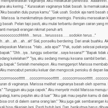
 memperlihatkan Vaginanya. Aku melakukan penetrasi. “Aaaahh
gina aku kering…” Kurasakan vaginanya tidak basah. Ia memaksaka
Aku basahin dulu punya kamu.” “Gak usah. Sodok aja nanti basah se
gi Marissa. Ia menikmatinya dengan meringis. Penisku merasakan 
 basah. Pelan tapi pasti, aku mulai terbantu dengan cairan yang 
anti menjadi erangan nikmat penuh arti.
ooooccccchhhhh…..terus…..terusssss……..sodokin terus….”
ah….ah…..ah…..ah….ah” Sial, ponselku berdering. Dari anak buahku.
elepaskan Marissa. “Halo….ada apa?” “Pak, sudah selesai pekerj
 bapak.” “Ohh….iya….tunggu sebentar….saya kesana?” “Bapak tidak
dang kelelahan?” “Iya, aku sedang menuju kesana sambil berlari…..
gu bapak.” Setelah menelepon. Aku menggenjot Marissa membabi
Aku mencabut penisku keluar dan mengocok penisku di depan lia
crrrroooottttt……cccccrrrroooottttt…..ccccccrrroooottttt….cccccccr
n di vaginanya. Marissa melihat vaginanya basah oleh sperma. Ia
ha.” “Tungguin aku juga capek.” Aku menyetir mobil Marissa menuju
palagi, kamu pejuhin aku di luar.” “Aku gak mau pejuhin kamu di dal
bisa crot di dalem sama orang lain.” “Aku juga gak sembarangan kal
n kali bisa dikerjain lagi. Pasti butuh lagi. Dan, berikutnya harus dib