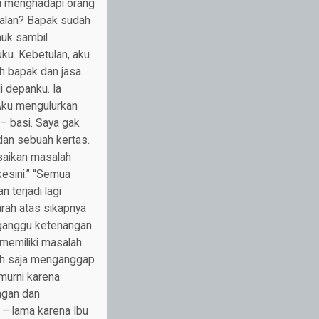
li menghadapi orang
salan? Bapak sudah
uk sambil
u. Kebetulan, aku
h bapak dan jasa
 depanku. Ia
 Aku mengulurkan
 – basi. Saya gak
dan sebuah kertas.
esaikan masalah
 kesini.” “Semua
 terjadi lagi
arah atas sikapnya
gganggu ketenangan
 memiliki masalah
eh saja menganggap
 murni karena
ngan dan
 – lama karena Ibu