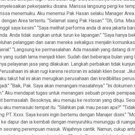
yelesaikan pekerjaanku disana. Marissa langsung pergi ke tempat
rissa menemuiku. Aku menemui Pak Hasan selaku Manager Area.
dengan Area tertentu. “Selamat siang Pak Hasan.” “Oh, Grha. Masu
il saya kesini.” “Saya melihat performa anda di area jakarta bar
da. Anda tidak sungkan untuk turun ke lapangan.” “Saya hanya be
luhan pelanggan dan saran mereka sekaligus menjalin komunikasi
jerial.” “Langsung ke permasalahan. Ada masalah yang datang di 
 yang sudah lama menjadi klien. Sudah dari beberapa bulan yang l
ya pelayanan jasa yang dilakukan. Langkah perbaikan tidak kunju
rusahaan ini akan rugi karena restoran ini adalah klien besar. Jika
ku takut hal ini akan merugikan perusahaan dan kredibilitas peru
rjadi.” “Baik, Pak. Saya akan menangani masalahnya.” “Ini dokumen
an.” Aku mendapat tugas untuk menangani sebuah proyek pemipaa
it bermasalah. Besoknya, aku menuju ke restoran yang dituju. Se
 aku memasuki tempat itu. “Silahkan pak mau pesan apa?” “Tidak.
 PT. Xxxx. Saya kesini ingin bertemu dengan Manajer disini.” “Mo
u ke dapur dan ia kembali dengan menyuruhku menunggu di ruang
n seorang perempuan masuk. Wajahnya cantik. Namun, cukup anta