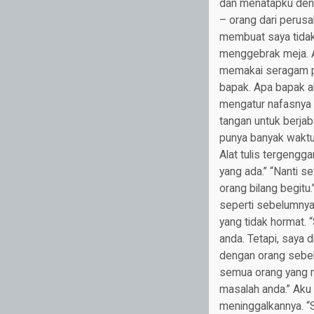
dan menatapku deng
– orang dari perus
membuat saya tida
menggebrak meja. A
memakai seragam pe
bapak. Apa bapak a
mengatur nafasnya 
tangan untuk berjab
punya banyak waktu
Alat tulis tergengg
yang ada.” “Nanti se
orang bilang begitu
seperti sebelumnya.
yang tidak hormat.
anda. Tetapi, saya 
dengan orang sebel
semua orang yang me
masalah anda.” Ak
meninggalkannya. “S