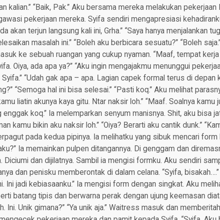
an kalian.” “Baik, Pak.” Aku bersama mereka melakukan pekerjaan
awasi pekerjaan mereka. Syifa sendiri mengapresiasi kehadiranku
 akan terjun langsung kali ini, Grha.” “Saya hanya menjalankan tug
esaikan masalah ini.” “Boleh aku berbicara sesuatu?” “Boleh saja.”
masuk ke sebuah ruangan yang cukup nyaman. “Maaf, tempat kerja 
yifa. Oiya, ada apa ya?” “Aku ingin mengajakmu menunggui pekerjaan
 Syifa.” “Udah gak apa – apa. Lagian capek formal terus di depan k
” “Semoga hal ini bisa selesai.” “Pasti koq.” Aku melihat parasny
kamu liatin akunya kaya gitu. Ntar naksir loh.” “Maaf. Soalnya kamu
ng enggak koq.” Ia melemparkan senyum manisnya. Shit, aku bisa jat
n kamu bikin aku naksir loh.” “Oiya? Berarti aku cantik dunk.” “Kam
erpagut pada kedua pipinya. Ia melihatku yang sibuk mencari form 
m aku?” Ia memainkan pulpen ditangannya. Di genggam dan diremas
 Diciumi dan dijilatnya. Sambil ia mengisi formku. Aku sendiri sam
anya dan penisku memberontak di dalam celana. “Syifa, bisakah….”
i. Ini jadi kebiasaanku.” Ia mengisi form dengan singkat. Aku meli
erti batang tipis dan berwarna perak dengan ujung keemasan diat
“Oh. Ini. Unik gimana?” “Ya unik aja.” Waitress masuk dan memberit
mengecek pekerjaan mereka dan pamit kepada Syifa. “Syifa. Aku b