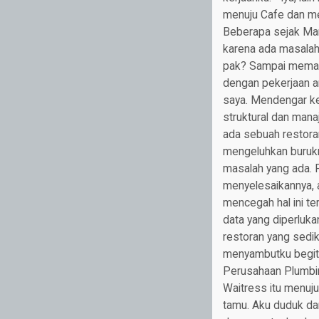
menuju Cafe dan men
Beberapa sejak Ma
karena ada masalah 
pak? Sampai memangg
dengan pekerjaan an
saya. Mendengar ke
struktural dan mana
ada sebuah restoran
mengeluhkan burukn
masalah yang ada. Pe
menyelesaikannya, a
mencegah hal ini te
data yang diperluk
restoran yang sedik
menyambutku begitu
Perusahaan Plumbing
Waitress itu menuj
tamu. Aku duduk da