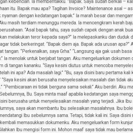
an kebencian. Ia membentakku. “Bapak. Saya sudah berkali – ka
ahaan itu. Bapak mau apa? Tagihan Invoice? Maintenance asal – a
k nyaman dengan kedatangan bapak.” Ia marah besar dan mengam
ku masih terdiam menunggu mereda. Ia mencengkram kerah bajuk
rusahaan. “Asal bapak tahu, saya sudah capek dengan anak bua
kan melakukan teror kepada saya?” Ia melepaskanku dan duduk di
agar tidak berkeringat. “Bapak diem aja. Bapak ada urusan apa?”
at tangan. “Perkenalkan, saya Grha.” “Langsung aja gak usah basa
.” Ia menolak untuk berjabat tangan. Aku mengeluarkan dokumen 
am di tangan kananku. “Saya kesini diutus untuk mencoba menyel
telah ini apa? Ada masalah lagi.” “Bu, saya disini baru pertama kali
.” “Saya kesini akan berusaha menyelesaikan masalah dan tidak akan
” “Pembicaraan ini tidak berguna sama sekali.” Aku berdiri. Aku m
 “Sebelumnya, Bu. Saya minta maaf apabila kedatangan saya men
disini berusaha untuk menyelesaikan masalah yang terjadi. Jika Ibu
umnya, saya akan membantu Ibu selesaikan masalahnya. Ibu bol
ndatangi Ibu sebelumnya sama. Tetapi, tidak kali ini. Saya disini
u kembali memasukkan dokumenku. Aku mengeluarkan form kunju
ilahkan Ibu mengisi form ini. Mohon maaf saya tidak mau berlama