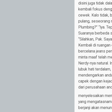
disini juga tidak da
kembali fokus dengan
cewek. Kalo tidak, 
pulang, seseorang m
Plumbing?” “Iya. Tep
Suaranya berbeda sa
“Silahkan, Pak. Say
Kembali di ruangan 
bercelana jeans pen
minta maaf telah mer
Nerdy-nya natural. 
lubuk hati terdalam
mendengarkan anda.” 
capek dengan kejad
dari perusahaan an
menyelesaikan menga
yang mengatasnamak
berjanji akan menu