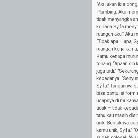
“Aku akan ikut deng
Plumbing. Aku meng
tidak menyangka anda
kepada Syifa menyel
ruangan aku.” Aku 
“Tidak apa – apa, S
ruangan kerja kamu,
Kamu kenapa murung?
tenang. “Apaan sih 
juga tadi.” “Sekara
kepadanya. “Senyuma
Syifa.” Tangannya b
bisa bantu isi for
usapnya di mukanya.
tidak – tidak kepad
tahu kau masih disin
unik. Bentuknya sep
kamu unik, Syifa.” 
sudah selesai. Aku 