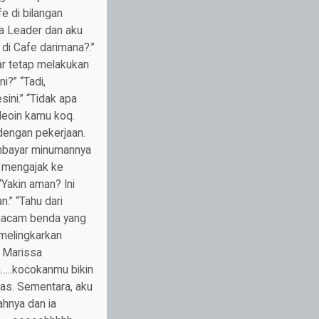
e di bilangan
a Leader dan aku
 di Cafe darimana?.”
ar tetap melakukan
i?” “Tadi,
ni.” “Tidak apa
ideoin kamu koq.
 dengan pekerjaan.
membayar minumannya
a mengajak ke
“Yakin aman? Ini
n.” “Tahu dari
emacam benda yang
melingkarkan
” Marissa
…..kocokanmu bikin
as. Sementara, aku
ahnya dan ia