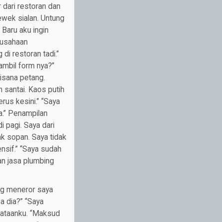
r dari restoran dan
cewek sialan. Untung
 Baru aku ingin
erusahaan
di restoran tadi.”
ambil form nya?”
disana petang.
 santai. Kaos putih
us kesini.” “Saya
fa.” Penampilan
 pagi. Saya dari
k sopan. Saya tidak
ensif.” “Saya sudah
an jasa plumbing
ang meneror saya
a dia?” “Saya
kataanku. “Maksud