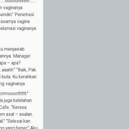
hh…….ooooohhhhh……
n vaginanya
ndiri.” Penetrasi
kasarnya vagina
melumasi vaginanya.
 Aku menjawab
aannya. Manager
 apa – apa?
aaahh.” “Baik, Pak.
 buta. Ku kerahkan
ng vaginanya.
rrrooootttttt.”
 juga kelelahan.
 Cafe. “Kerasa
em asal – asalan.
i.” “Selesai kan
uang yang bener.” Aku