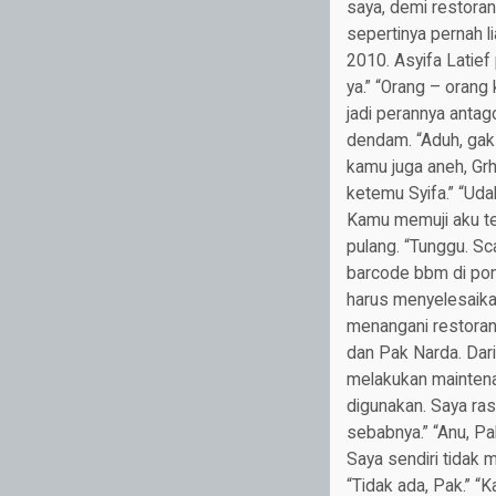
saya, demi restoran
sepertinya pernah li
2010. Asyifa Latief 
ya.” “Orang – orang 
jadi perannya antag
dendam. “Aduh, gak k
kamu juga aneh, Grh
ketemu Syifa.” “Udah
Kamu memuji aku te
pulang. “Tunggu. S
barcode bbm di pons
harus menyelesaika
menangani restoran 
dan Pak Narda. Dari
melakukan maintena
digunakan. Saya ras
sebabnya.” “Anu, P
Saya sendiri tidak m
“Tidak ada, Pak.” “