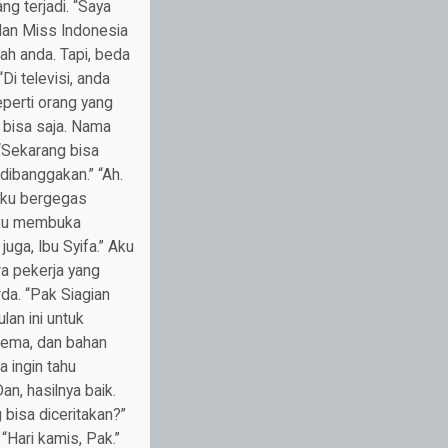
g terjadi. “Saya
n dan Miss Indonesia
jah anda. Tapi, beda
Di televisi, anda
eperti orang yang
a bisa saja. Nama
 “Sekarang bisa
 dibanggakan.” “Ah.
 Aku bergegas
 Aku membuka
uga, Ibu Syifa.” Aku
a pekerja yang
da. “Pak Siagian
lan ini untuk
kema, dan bahan
 ingin tahu
n, hasilnya baik.
 bisa diceritakan?”
“Hari kamis, Pak.”