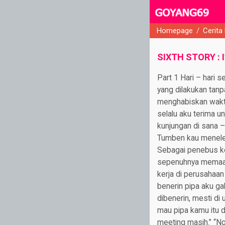
Homepage
/
Cerita
close
SIXTH STORY : I
Part 1 Hari – hari 
yang dilakukan tanp
menghabiskan waktu
selalu aku terima u
kunjungan di sana – 
Tumben kau menelep
Sebagai penebus ke
sepenuhnya memaafka
kerja di perusahaan
benerin pipa aku g
dibenerin, mesti di
mau pipa kamu itu d
meeting masih.” “Nge