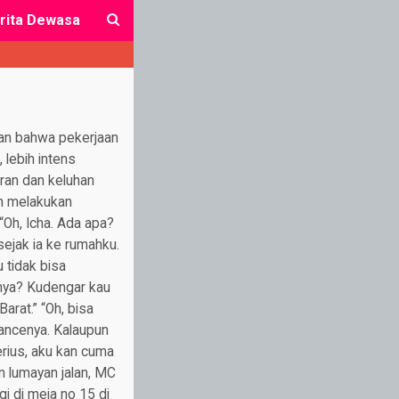
rita Dewasa
close
kan bahwa pekerjaan
 lebih intens
ran dan keluhan
in melakukan
 “Oh, Icha. Ada apa?
ejak ia ke rumahku.
 tidak bisa
nnya? Kudengar kau
arat.” “Oh, bisa
ancenya. Kalaupun
erius, aku kan cuma
on lumayan jalan, MC
gi di meja no 15 di