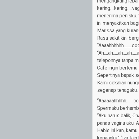
mengangkang lebar
kering….kering…..va
menerima penisku. “
ini menyakitkan ba
Marissa yang kurang
Rasa sakit kini berg
“Aaaahhhhhh……..ooo
“Ah….ah…..ah….ah…..
teleponnya tanpa m
Cafe ingin bertemu
Sepertinya bapak se
Kami sekalian nung
segenap tenagaku. 
“Aaaaaahhhhh…….cccc
Spermaku berhambura
“Aku harus balik, C
panas vagina aku. A
Habis ini kan, kamu 
kerjaanku.” “Iya, lai