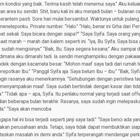
lam kondisi yang baik. Terima kasih telah menemui saya.” Aku kelua
 area ku sendiri. Shit, baru kali ini aku menjadi bulan – bulanan 
berantem pasti. Sore hari mulai bersambut. Waktunya untuk pulang.
eneleponku. Private number. “Halo.” “Halo, benar ini Grha dari P
at sekali. Saya bicara dengan siapa?” “Saya Syifa. Saya orang yang 
at marah – marah dan kalem seperti ini. “Iya, Bu Syifa. Saya bisa 
a sudah mengisinya.” “Baik, Bu. Saya segera kesana.” Aku sampai 
dimana aku dimarahi tadi. Ia sendiri menghampiriku dengan pakaian
dek dengan kacamata besar. “Mohon maaf saya tadi dari rumah ter
epotkan Ibu.” “Panggil Syifa aja. Saya belum Ibu – ibu.” “Baik, Syi
Ingin rasanya aku menerkamnya. “Sehubungan dengan peristiwa tadi
, menyampaikan maaf. Saya sudah bertindak dengan kasar dan tida
“Tidak apa – apa, Syifa. Itu perilaku normal yang terjadi saat off
ian beberapa bulan terakhir. Rasanya, saya sudah ingin melepask
da.” “Saya akan mencoba
pa hal ini bisa terjadi seperti janji saya tadi.” “Saya benci ada y
an perusahaan anda. Tetapi, saya tidak dapat membuktikan siap
ntaskan masalah ini demi anda.” Syifa terperangah mendengar per