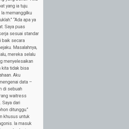
 yang ia tuju.
 Ia memanggilku
klah.” “Ada apa ya
at. Saya puas
kerja sesuai standar
 baik secara
mejaku. Masalahnya,
alu, mereka selalu
ng menyelesaikan
 kita tidak bisa
sahaan. Aku
 mengenai data –
n di sebuah
orang waitress
 Saya dari
hon ditunggu.”
an khusus untuk
gonis. Ia masuk