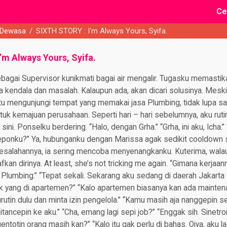
Ce
 Dewasa
/
SIXTH STORY : I'm Always Yours, Syifa.
’m Always Yours, Syifa.
sebagai Supervisor kunikmati bagai air mengalir. Tugasku memasti
a kendala dan masalah. Kalaupun ada, akan dicari solusinya. Meski,
 mengunjungi tempat yang memakai jasa Plumbing, tidak lupa sa
ntuk kemajuan perusahaan. Seperti hari – hari sebelumnya, aku rut
sini. Ponselku berdering. “Halo, dengan Grha.” “Grha, ini aku, Icha.”
onku?” Ya, hubunganku dengan Marissa agak sedikit cooldown s
salahannya, ia sering mencoba menyenangkanku. Kuterima, walau
n dirinya. At least, she’s not tricking me again. “Gimana kerjaa
 Plumbing.” “Tepat sekali. Sekarang aku sedang di daerah Jakarta B
ak yang di apartemen?” “Kalo apartemen biasanya kan ada mainten
 urutin dulu dan minta izin pengelola.” “Kamu masih aja nanggepin s
itancepin ke aku.” “Cha, emang lagi sepi job?” “Enggak sih. Sinetr
ntotin orang masih kan?” “Kalo itu gak perlu di bahas. Oiya, aku la