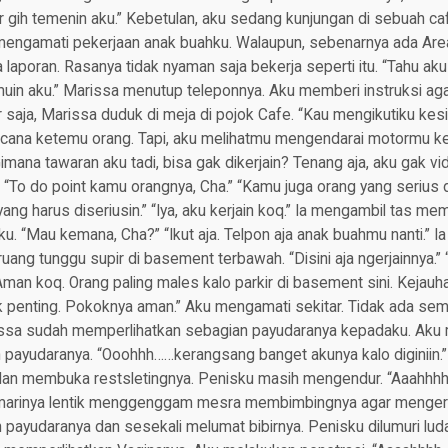
r gih temenin aku.” Kebetulan, aku sedang kunjungan di sebuah caf
 mengamati pekerjaan anak buahku. Walaupun, sebenarnya ada Are
 laporan. Rasanya tidak nyaman saja bekerja seperti itu. “Tahu aku
muin aku.” Marissa menutup teleponnya. Aku memberi instruksi ag
 saja, Marissa duduk di meja di pojok Cafe. “Kau mengikutiku kesin
cana ketemu orang. Tapi, aku melihatmu mengendarai motormu kesi
Gimana tawaran aku tadi, bisa gak dikerjain? Tenang aja, aku gak v
” “To do point kamu orangnya, Cha.” “Kamu juga orang yang serius
” yang harus diseriusin.” “Iya, aku kerjain koq.” Ia mengambil tas 
u. “Mau kemana, Cha?” “Ikut aja. Telpon aja anak buahmu nanti.” I
uang tunggu supir di basement terbawah. “Disini aja ngerjainnya.” 
Aman koq. Orang paling males kalo parkir di basement sini. Kejauha
ak penting. Pokoknya aman.” Aku mengamati sekitar. Tidak ada s
ssa sudah memperlihatkan sebagian payudaranya kepadaku. Aku 
 payudaranya. “Ooohhh……kerangsang banget akunya kalo diginiin.
an membuka restsletingnya. Penisku masih mengendur. “Aaahhhh
emarinya lentik menggenggam mesra membimbingnya agar menger
payudaranya dan sesekali melumat bibirnya. Penisku dilumuri lud