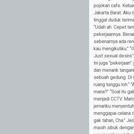
pojokan cafe. Kelua
Jakarta Barat. Aku
tinggal duduk terima
“Udah ah. Cepet te
pekerjaannya. Benar
sebenarnya ada ren
kau mengikutiku.” “
Just sexual desire.
Ini juga “pekerjaan
dan menarik tangank
sebuah gedung. Di r
ruang tunggu loh.” “
mana?” “Soal itu g
menjadi CCTV. Mari
jemariku menyentuh
menggapai celana d
gak tahan, Cha.” J
masih sibuk dengan 