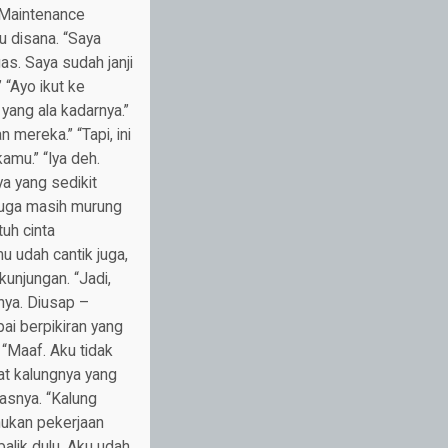
 Maintenance
 disana. “Saya
as. Saya sudah janji
 “Ayo ikut ke
yang ala kadarnya.”
 mereka.” “Tapi, ini
amu.” “Iya deh.
a yang sedikit
 juga masih murung
uh cinta
u udah cantik juga,
kunjungan. “Jadi,
nya. Diusap –
pai berpikiran yang
 “Maaf. Aku tidak
hat kalungnya yang
asnya. “Kalung
ahukan pekerjaan
alik dulu. Aku udah