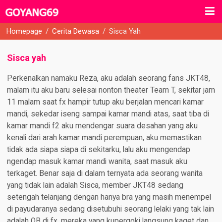
Homepage
/
Cerita Dewasa
/
Sisca Yah
Sisca yah
Perkenalkan namaku Reza, aku adalah seorang fans JKT48,
malam itu aku baru selesai nonton theater Team T, sekitar jam
11 malam saat fx hampir tutup aku berjalan mencari kamar
mandi, sekedar iseng sampai kamar mandi atas, saat tiba di
kamar mandi f2 aku mendengar suara desahan yang aku
kenali dari arah kamar mandi perempuan, aku memastikan
tidak ada siapa siapa di sekitarku, lalu aku mengendap 
ngendap masuk kamar mandi wanita, saat masuk aku
terkaget. Benar saja di dalam ternyata ada seorang wanita
yang tidak lain adalah Sisca, member JKT48 sedang
setengah telanjang dengan hanya bra yang masih menempel
di payudaranya sedang disetubuhi seorang lelaki yang tak lain
adalah OB di fx, mereka yang kupergoki langsung kaget dan