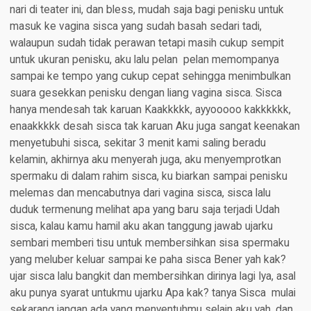
nari di teater ini, dan bless, mudah saja bagi penisku untuk
masuk ke vagina sisca yang sudah basah sedari tadi,
walaupun sudah tidak perawan tetapi masih cukup sempit
untuk ukuran penisku, aku lalu pelan  pelan memompanya
sampai ke tempo yang cukup cepat sehingga menimbulkan
suara gesekkan penisku dengan liang vagina sisca. Sisca
hanya mendesah tak karuan Kaakkkkk, ayyooooo kakkkkkk,
enaakkkkk desah sisca tak karuan Aku juga sangat keenakan
menyetubuhi sisca, sekitar 3 menit kami saling beradu
kelamin, akhirnya aku menyerah juga, aku menyemprotkan
spermaku di dalam rahim sisca, ku biarkan sampai penisku
melemas dan mencabutnya dari vagina sisca, sisca lalu
duduk termenung melihat apa yang baru saja terjadi Udah
sisca, kalau kamu hamil aku akan tanggung jawab ujarku
sembari memberi tisu untuk membersihkan sisa spermaku
yang meluber keluar sampai ke paha sisca Bener yah kak?
ujar sisca lalu bangkit dan membersihkan dirinya lagi Iya, asal
aku punya syarat untukmu ujarku Apa kak? tanya Sisca  mulai
sekarang jangan ada yang menyentuhmu selain aku yah, dan