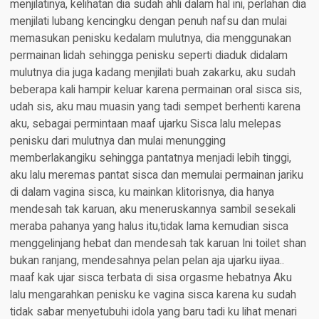
menjilatinya, kelihatan dia sudah ahli dalam hal ini, perlahan dia
menjilati lubang kencingku dengan penuh nafsu dan mulai
memasukan penisku kedalam mulutnya, dia menggunakan
permainan lidah sehingga penisku seperti diaduk didalam
mulutnya dia juga kadang menjilati buah zakarku, aku sudah
beberapa kali hampir keluar karena permainan oral sisca sis,
udah sis, aku mau muasin yang tadi sempet berhenti karena
aku, sebagai permintaan maaf ujarku Sisca lalu melepas
penisku dari mulutnya dan mulai menungging
memberlakangiku sehingga pantatnya menjadi lebih tinggi,
aku lalu meremas pantat sisca dan memulai permainan jariku
di dalam vagina sisca, ku mainkan klitorisnya, dia hanya
mendesah tak karuan, aku meneruskannya sambil sesekali
meraba pahanya yang halus itu,tidak lama kemudian sisca
menggelinjang hebat dan mendesah tak karuan Ini toilet shan
bukan ranjang, mendesahnya pelan pelan aja ujarku iiyaa..
maaf kak ujar sisca terbata di sisa orgasme hebatnya Aku
lalu mengarahkan penisku ke vagina sisca karena ku sudah
tidak sabar menyetubuhi idola yang baru tadi ku lihat menari