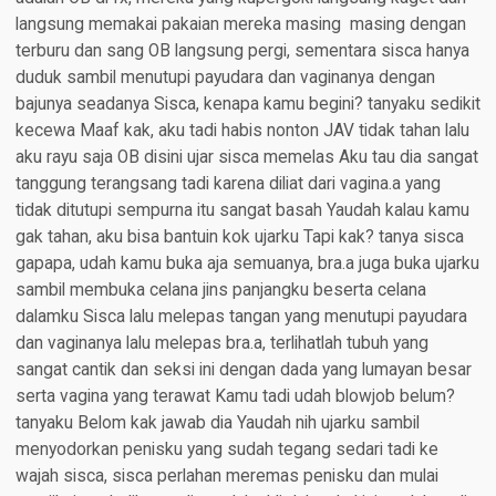
langsung memakai pakaian mereka masing  masing dengan
terburu dan sang OB langsung pergi, sementara sisca hanya
duduk sambil menutupi payudara dan vaginanya dengan
bajunya seadanya Sisca, kenapa kamu begini? tanyaku sedikit
kecewa Maaf kak, aku tadi habis nonton JAV tidak tahan lalu
aku rayu saja OB disini ujar sisca memelas Aku tau dia sangat
tanggung terangsang tadi karena diliat dari vagina.a yang
tidak ditutupi sempurna itu sangat basah Yaudah kalau kamu
gak tahan, aku bisa bantuin kok ujarku Tapi kak? tanya sisca
gapapa, udah kamu buka aja semuanya, bra.a juga buka ujarku
sambil membuka celana jins panjangku beserta celana
dalamku Sisca lalu melepas tangan yang menutupi payudara
dan vaginanya lalu melepas bra.a, terlihatlah tubuh yang
sangat cantik dan seksi ini dengan dada yang lumayan besar
serta vagina yang terawat Kamu tadi udah blowjob belum?
tanyaku Belom kak jawab dia Yaudah nih ujarku sambil
menyodorkan penisku yang sudah tegang sedari tadi ke
wajah sisca, sisca perlahan meremas penisku dan mulai