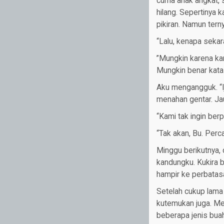
cuma anak angkat, 
hilang. Sepertinya 
pikiran. Namun terny
“Lalu, kenapa sekar
”Mungkin karena ka
Mungkin benar kata P
Aku mengangguk. “Ij
menahan gentar. Jauh
“Kami tak ingin ber
“Tak akan, Bu. Perc
Minggu berikutnya, 
kandungku. Kukira b
hampir ke perbatasa
Setelah cukup lama 
kutemukan juga. Men
beberapa jenis bua