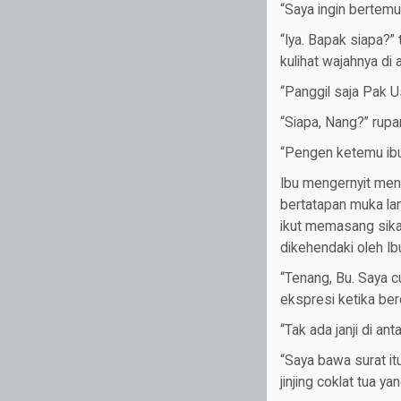
“Saya ingin bertem
“Iya. Bapak siapa?
kulihat wajahnya di
“Panggil saja Pak U
“Siapa, Nang?” rup
“Pengen ketemu ibu
Ibu mengernyit mend
bertatapan muka lan
ikut memasang sika
dikehendaki oleh Ib
“Tenang, Bu. Saya c
ekspresi ketika be
“Tak ada janji di ant
“Saya bawa surat it
jinjing coklat tua y