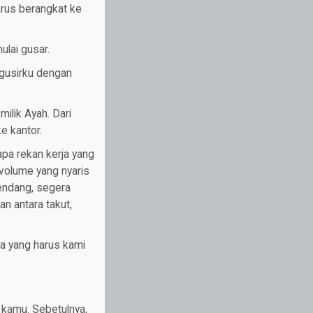
harus berangkat ke
ulai gusar.
ngusirku dengan
ilik Ayah. Dari
e kantor.
pa rekan kerja yang
volume yang nyaris
tendang, segera
n antara takut,
da yang harus kami
 kamu. Sebetulnya,