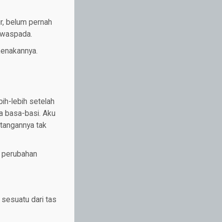
r, belum pernah
s waspada.
kenakannya.
ih-lebih setelah
pa basa-basi. Aku
tangannya tak
da perubahan
 sesuatu dari tas