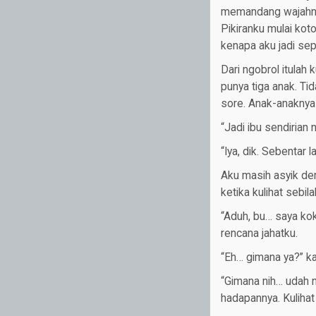
memandang wajahnya
Pikiranku mulai ko
kenapa aku jadi sepe
Dari ngobrol itulah
punya tiga anak. Ti
sore. Anak-anaknya
“Jadi ibu sendirian 
“Iya, dik. Sebentar 
Aku masih asyik deng
ketika kulihat sebil
“Aduh, bu… saya kok
rencana jahatku.
“Eh… gimana ya?” kat
“Gimana nih… udah 
hadapannya. Kuliha