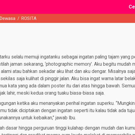
Ce
 Dewasa
/
ROSITA
tarku selalu memuji ingatanku sebagai ingatan paling tajam yang pe
stilah jaman sekarang, ‘photographic memory’. Aku begitu mudah 
 alami atau bahkan sekadar aku lihat dan aku dengar. Misalnya sa
sekilas saja kulihat di pinggir jalan. Aku bisa ingat warna latar bel
ua kata yang ada dalam poster itu dari atas hingga bawah. Semua.
ak lahir, meski kedua orang tuaku biasa-biasa saja.
ungan ketika aku menanyakan perihal ingatan superku. “Mungkin i
mu tidak diciptakan dengan ingatan seperti itu kalau tidak ada tuj
akannya untuk kebaikan,” jawab Ibu.
olah dasar hingga perguruan tinggi kulahap dengan mudah dan kum