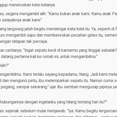
ggup meneruskan kata-katanya.
gas, segera mengambil alih. “Kamu bukan anak kami. Kamu anak P
 selayaknya anak kami.”
ng langsung jatuh begitu mendengar kata-kata itu. Ya, seperti di f
-buru mengambil sapu dan membereskan pecahan gelas itu, semen
ngan tatapan tak percaya.
kan ceritanya. “Ingat sepatu kecil di kamarmu yang tinggal sebelah?
 datang pertama kali ke rumah ini, untuk mengambilmu.”
lah?”
engambilmu. Kami terlalu sayang kepadamu, Nang. Jadi kami mel
 dan mengunci pintu, ibu melemparkan sepatu itu. Namun cuma s
pegang, sampai sekarang.” ujar Ibu sembari mengusap pipinya yan
 hubungannya dengan ingatanku yang hilang tentang hari itu?”
s sejenak sebelum mulai menjawab. “Iya. Kamu begitu terguncan