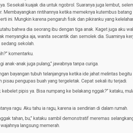
. Sesekali kuajak dia untuk ngobrol. Suaranya juga lembut, sele
tor. Membayangkan rintihannya ketika memeknya kutembus batang k
rti ini. Mungkin karena pengaruh fisik dan pikiranku yang kelelaha
 kutahu bahwa dia seorang ibu dengan tiga anak. Kaget juga aku wa
dak menyangka aja, wanita secantik dan semolek dia. Suaminya ker
 sedang sekolah.
nih?” komentarku.
lagi anak-anak juga pulang,” jawabnya tanpa curiga.
an bayangan tubuh telanjangnya ketika ide jahat melintas begitu sa
ah pisau pengupas buah yang tergeletak. Cepat sekali itu terjadi.
 kebelet pipis ya. Bisa numpang ke belakang nggak?” kataku, mul
anya ragu. Aku tahu ia ragu, karena ia sendirian di dalam rumah.
nggak tahan, bu,” kataku sambil demonstratif meremas selangkan
t wajahnya langsung memerah.