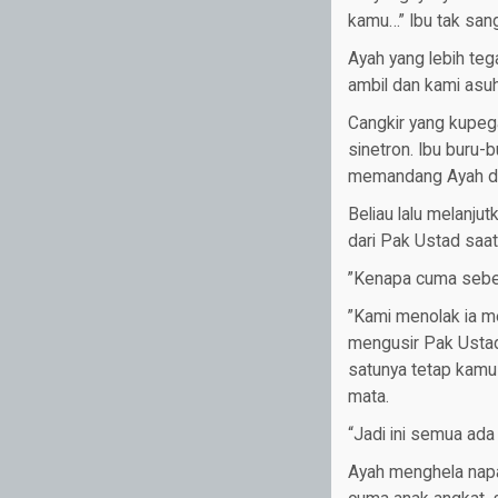
kamu…” Ibu tak san
Ayah yang lebih te
ambil dan kami asuh
Cangkir yang kupega
sinetron. Ibu buru
memandang Ayah de
Beliau lalu melanjut
dari Pak Ustad saat
”Kenapa cuma sebe
”Kami menolak ia m
mengusir Pak Ustad
satunya tetap kamu 
mata.
“Jadi ini semua ada
Ayah menghela napa