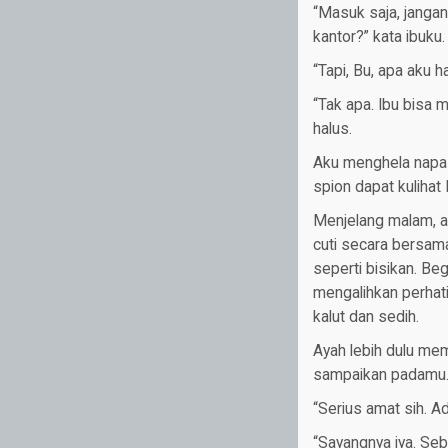
“Masuk saja, jangan
kantor?” kata ibuku.
“Tapi, Bu, apa aku h
“Tak apa. Ibu bisa 
halus.
Aku menghela napas
spion dapat kulihat
Menjelang malam, a
cuti secara bersam
seperti bisikan. Be
mengalihkan perhat
kalut dan sedih.
Ayah lebih dulu mem
sampaikan padamu.
“Serius amat sih. A
“Sayangnya iya. Se