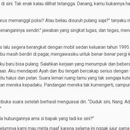
 di sini. Tak enak kalau dilihat tetangga. Danang, kamu bukannya 
arus memanggil polisi? Atau beliau disuruh pulang saja?” tanyaku m
menanganinya sendiri.” jawaban yang singkat lugas, dan tegas, me
 lalu segera berangkat dengan mobil sedan keluaran tahun 1995 m
 Ibu masih berdiri di pagar, mengawasiku untuk benar-benar pergi k
ku baru bisa pulang. Salahkan kerjaan yang menumpuk dan bebera
aan. Aku mendapati Ayah dan Ibu tengah bercakap serius dengan 
gitu halus dan pelan. Suara lemari ruang tamu yang tak sengaja ku
ian mereka kepadaku. Pandangan mereka tak kumengerti, campura
buka suara setelah berhasil menguasai diri. “Duduk sini, Nang. A
”
da hubungannya ama si bapak yang tadi ke sini?”
belumnya kami mau minta maaf karena selama ini nggak jujur sama