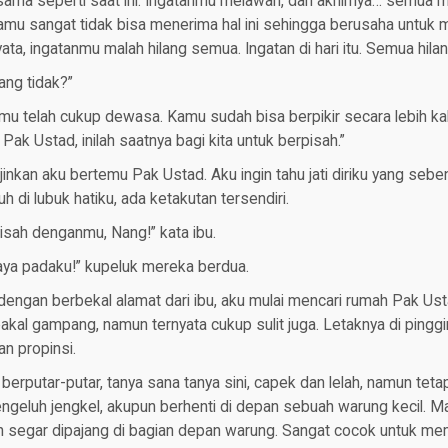
sama seperti saat ini. Ingatanmu melawan, dan akhirnya… semua
kamu sangat tidak bisa menerima hal ini sehingga berusaha untuk
ata, ingatanmu malah hilang semua. Ingatan di hari itu. Semua hilan
ang tidak?”
mu telah cukup dewasa. Kamu sudah bisa berpikir secara lebih ka
ak Ustad, inilah saatnya bagi kita untuk berpisah.”
inkan aku bertemu Pak Ustad. Aku ingin tahu jati diriku yang sebe
 di lubuk hatiku, ada ketakutan tersendiri.
pisah denganmu, Nang!” kata ibu.
aya padaku!” kupeluk mereka berdua.
dengan berbekal alamat dari ibu, aku mulai mencari rumah Pak Ust
akal gampang, namun ternyata cukup sulit juga. Letaknya di pinggi
n propinsi.
berputar-putar, tanya sana tanya sini, capek dan lelah, namun tetap
geluh jengkel, akupun berhenti di depan sebuah warung kecil. Mau 
h segar dipajang di bagian depan warung. Sangat cocok untuk m