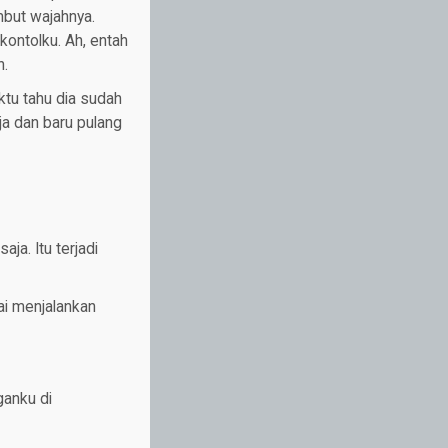
mbut wajahnya.
ontolku. Ah, entah
n.
ktu tahu dia sudah
ja dan baru pulang
ja. Itu terjadi
ai menjalankan
ganku di