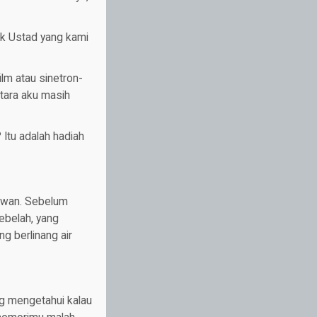
ak Ustad yang kami
ilm atau sinetron-
tara aku masih
 Itu adalah hadiah
awan. Sebelum
ebelah, yang
g berlinang air
g mengetahui kalau