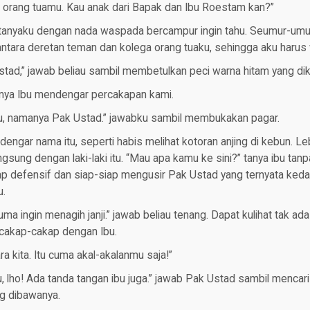
u orang tuamu. Kau anak dari Bapak dan Ibu Roestam kan?”
” tanyaku dengan nada waspada bercampur ingin tahu. Seumur-umu
 antara deretan teman dan kolega orang tuaku, sehingga aku haru
stad,” jawab beliau sambil membetulkan peci warna hitam yang di
anya Ibu mendengar percakapan kami.
, namanya Pak Ustad.” jawabku sambil membukakan pagar.
engar nama itu, seperti habis melihat kotoran anjing di kebun. Leb
gsung dengan laki-laki itu. “Mau apa kamu ke sini?” tanya ibu tan
p defensif dan siap-siap mengusir Pak Ustad yang ternyata keda
u.
uma ingin menagih janji.” jawab beliau tenang. Dapat kulihat tak a
rcakap-cakap dengan Ibu.
ara kita. Itu cuma akal-akalanmu saja!”
u, lho! Ada tanda tangan ibu juga.” jawab Pak Ustad sambil mencari
ang dibawanya.