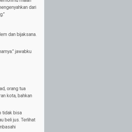
 memorimu malah
 mengenyahkan dari
g.”
lem dan bijaksana.
narnya.” jawabku
ad, orang tua
ran kota, bahkan
 tidak bisa
beli jus. Terlihat
embasahi