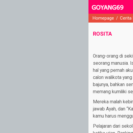
Homepage
/
Cerita
close
ROSITA
Orang-orang di seki
seorang manusia. I
hal yang pernah aku
calon walikota yang 
bajunya, bahkan sem
memang kumiliki sej
Mereka malah kebing
jawab Ayah, dan “Ka
kamu harus menggun
Pelajaran dari sek