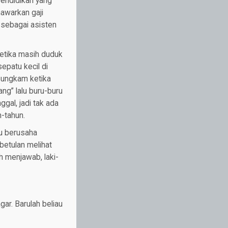
pendidikan yang
awarkan gaji
 sebagai asisten
ketika masih duduk
epatu kecil di
 bungkam ketika
ng” lalu buru-buru
gal, jadi tak ada
n-tahun.
tu berusaha
betulan melihat
h menjawab, laki-
gar. Barulah beliau