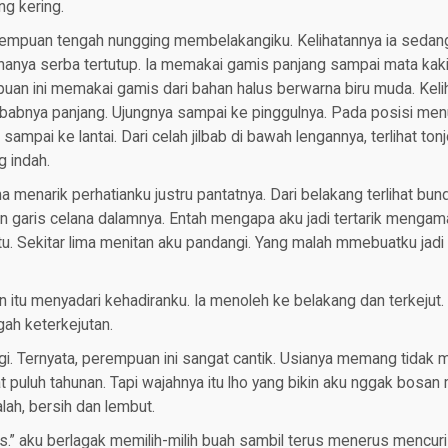
g kering.
rempuan tengah nungging membelakangiku. Kelihatannya ia seda
nya serba tertutup. Ia memakai gamis panjang sampai mata kaki. T
an ini memakai gamis dari bahan halus berwarna biru muda. Kelih
 Jilbabnya panjang. Ujungnya sampai ke pinggulnya. Pada posisi men
 sampai ke lantai. Dari celah jilbab di bawah lengannya, terlihat to
 indah.
menarik perhatianku justru pantatnya. Dari belakang terlihat bund
akan garis celana dalamnya. Entah mengapa aku jadi tertarik mengam
u. Sekitar lima menitan aku pandangi. Yang malah mmebuatku jadi
 itu menyadari kehadiranku. Ia menoleh ke belakang dan terkejut. 
gah keterkejutan.
lagi. Ternyata, perempuan ini sangat cantik. Usianya memang tidak 
 puluh tahunan. Tapi wajahnya itu lho yang bikin aku nggak bosa
lah, bersih dan lembut.
jus.” aku berlagak memilih-milih buah sambil terus menerus mencu