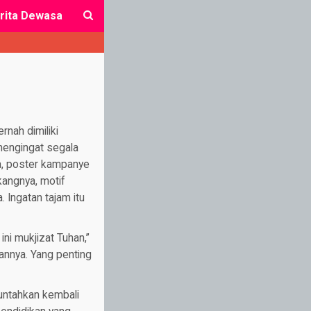
rita Dewasa
close
rnah dimiliki
mengingat segala
ja, poster kampanye
akangnya, motif
 Ingatan tajam itu
ni mukjizat Tuhan,”
uannya. Yang penting
untahkan kembali