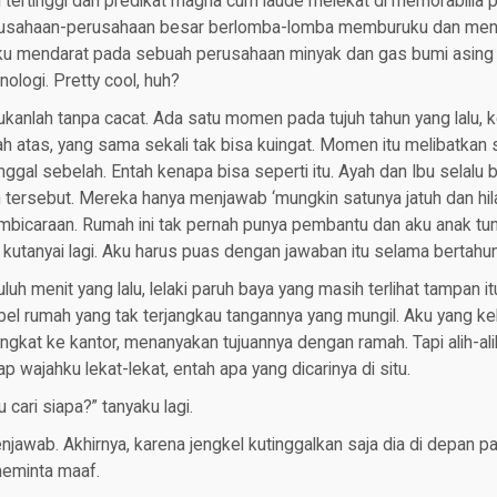
ng tertinggi dan predikat magna cum laude melekat di memorabilia 
erusahaan-perusahaan besar berlomba-lomba memburuku dan men
 aku mendarat pada sebuah perusahaan minyak dan gas bumi asing
nologi. Pretty cool, huh?
ukanlah tanpa cacat. Ada satu momen pada tujuh tahun yang lalu, 
 atas, yang sama sekali tak bisa kuingat. Momen itu melibatkan s
inggal sebelah. Entah kenapa bisa seperti itu. Ayah dan Ibu selalu
 tersebut. Mereka hanya menjawab ‘mungkin satunya jatuh dan hila
bicaraan. Rumah ini tak pernah punya pembantu dan aku anak tung
a kutanyai lagi. Aku harus puas dengan jawaban itu selama bertahu
uluh menit yang lalu, lelaki paruh baya yang masih terlihat tampan i
el rumah yang tak terjangkau tangannya yang mungil. Aku yang ke
gkat ke kantor, menanyakan tujuannya dengan ramah. Tapi alih-ali
ap wajahku lekat-lekat, entah apa yang dicarinya di situ.
 cari siapa?” tanyaku lagi.
njawab. Akhirnya, karena jengkel kutinggalkan saja dia di depan pa
eminta maaf.