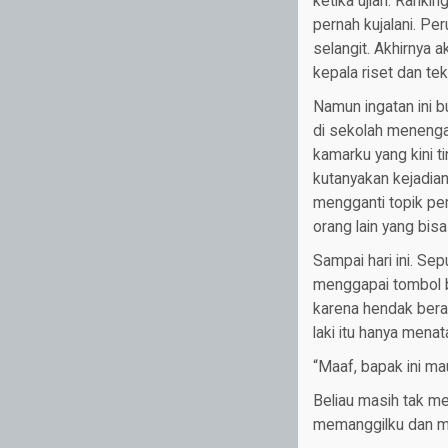
ketika ujian. Ranki
pernah kujalani. P
selangit. Akhirnya
kepala riset dan tek
Namun ingatan ini b
di sekolah menengah
kamarku yang kini t
kutanyakan kejadian
mengganti topik pem
orang lain yang bis
Sampai hari ini. Sep
menggapai tombol b
karena hendak beran
laki itu hanya menat
“Maaf, bapak ini mau
Beliau masih tak me
memanggilku dan m