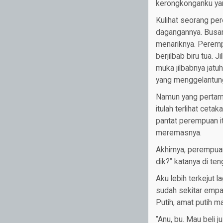
kerongkonganku yan
Kulihat seorang pe
dagangannya. Busana
menariknya. Perempu
berjilbab biru tua.
muka jilbabnya jatuh
yang menggelantung
Namun yang pertama 
itulah terlihat cet
pantat perempuan it
meremasnya.
Akhirnya, perempuan
dik?” katanya di ten
Aku lebih terkejut 
sudah sekitar empat
Putih, amat putih ma
”Anu, bu. Mau beli 