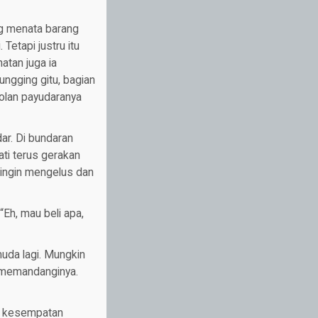
ng menata barang
etapi justru itu
atan juga ia
ungging gitu, bagian
njolan payudaranya
ar. Di bundaran
ati terus gerakan
 ingin mengelus dan
“Eh, mau beli apa,
muda lagi. Mungkin
n memandanginya.
ri kesempatan