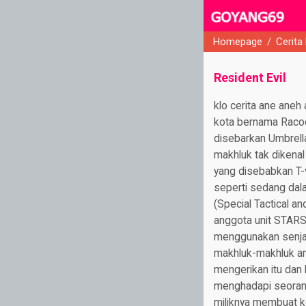
Homepage
/
Cerita
close
Resident Evil
klo cerita ane aneh aneh maap ya agan agan semua . masih nubie soalnya . Kisahnya bermula dari sebuah kota bernama Racoon City, sebuah kota yang tenang dan damai, sampai terjadinya bencana virus yang disebarkan Umbrella Corp. Kota itu mulai menjadi kota yang mencekam dengan munculnya makhluk-makhluk tak dikenal yang meminta banyak korban. Seluruh kota dipenuhi zombie hasil perubahan genetik yang disebabkan T-virus itu. Malapetaka itu menyebabkan Racoon City lumpuh total menjadi puing-puing seperti sedang dalam situasi perang. Tindakan diambil dengan mengirimkan pasukan khusus STARS (Special Tactical and Rescue Squad) untuk mengendalikan situasi. Jill Valentine (23 th), salah satu anggota unit STARS, adalah seorang gadis yang berkemauan keras dan cerdas, dia mahir dalam menggunakan senjata dan teknik membuka kunci. Dalam misi ini Jill terhalang beberapa kali oleh makhluk-makhluk aneh dan penduduk yang telah berubah menjadi zombie. Dia menjelajahi kota mengerikan itu dan bertarung mati-matian dengan mereka. Di suatu sudut kota dia sedang sIbuk menghadapi seorang zombie yang menghadangnya, dengan sebuah tembakan dari S&W 44 magnum miliknya membuat kepala zombie itu pecah dan roboh ke tanah. Jill terus berjalan sampai ke sebuah gang yang terhalang sebuah truk yang hancur menabrak tembok, dikursi kemudi tampak mayat si sopir dan temannya yang kondisinya mengenaskan. Jill bukanlah Jill jika melihat mayat saja menghentikan langkahnya, maka dengan hati-hati dia memanjat truk itu dan mengintai situasi di gang. Gang itu berbentuk perempatan yang dikelilingi gedung-gedung tinggi. Sebagai tentara yang terlatih tentu dia mengecek dulu situasi di sana, dilihatnya setiap sisi, yakin tidak ada apa-apa dia meloncat turun dari truk itu. Masih dengan waspada diintainya kedua belokan di gang itu memastikan apakah ada zombie yang menyergap. Dia tidak melihat apapun dan diapun men