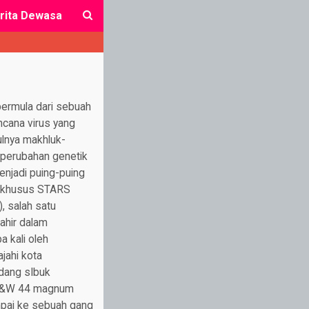
rita Dewasa
close
engalir membasahi wajahnya, sesuatu yang sebenarnya pantang bagi pasukan elite seperti dirinya. Dia merasakan tubuhnya seperti tersengat listrik hingga berkelejotan, dia mengalami orgasme panjang. Bersamaan dengan itu pula zombie sopir dan zombie botak pun mencapai klimaks, kedua zombie itu mengerang nikmat. zombie botak menyemburkan maninya di mulut Jill, sehingga Jill yang saat itu juga sedang orgasme tersedak sampai cairan kental itu meleleh ke mulut dan lehernya. Cairan merah susu percampuran darah, cairan cinta, dan sperma nampak mengalir dengan deras di selangkangannya. Setelah zombie sopir dan zombie botak melepas penis mereka, zombie lain segera menerima gilirannya. Kali ini zombie pria setengah baya dengan kasarnya menaikan tubuh Jill yang masih lemas itu ke atas tubuh busuknya lalu menancapkan penisnya. zombie itu menggerak-gerakkan pinggulnya naik-turun, Jill sendiri mulai merasakan birahinya bangkit kembali sehingga secara refleks dia ikut menaik-turunkan tubuhnya, payudaranya ikut bergerak naik turun seiring goyangan badannya, dari mulutnya yang blepotan sperma itu terdengar desahan-desahan nikmat. zombie negro mengambil posisi di belakangnya dan mulai mengarahkan penisnya yang hitam besar itu ke duburnya. Jill meronta-ronta saat kepala penis makhluk itu mendesak masuk ke anusnya, tapi perlawanannya segera dapat diatasi, zombie-zombie yang lain memegangi tubuhnya dan zombie negro itu menyingkap anus Jill sambil menusukkan penisnya. Gigi Jill gemeretakan saat merasakan penis itu menerobos pelan-pelan ke anusnya, keringat dan air mata bercucuran di wajahnya yang cantik. Ahh.., ohh.., akkhh!! desah gadis itu. Kedua tangannya masing-masing mengocok penis zombie buruh bangunan dan zombie sopir. Zombie pemuda kurus kini berlutut di depannya, rambut Jill dijambaknya dengan kasar dan wajahnya didekatkan p