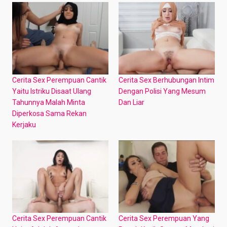
Cerita Sex Perempuan Cantik
Cerita Sex Berhubungan Intim
Yaitu Istriku Disaat Ulang
Dengan Polisi Yang Mesum
Tahunnya Malah Minta
Dan Liar
Diperkosa Sama Rekan
Kerjaku
Cerita Sex Perempuan Cantik
Cerita Sex Perempuan Yang