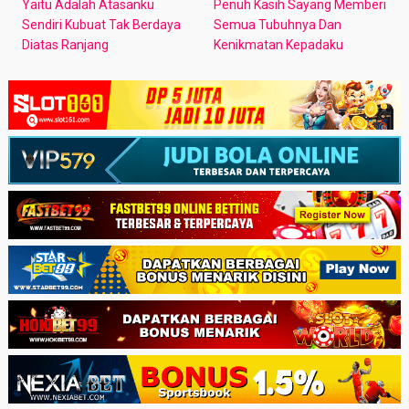
Yaitu Adalah Atasanku
Penuh Kasih Sayang Memberi
Sendiri Kubuat Tak Berdaya
Semua Tubuhnya Dan
Diatas Ranjang
Kenikmatan Kepadaku