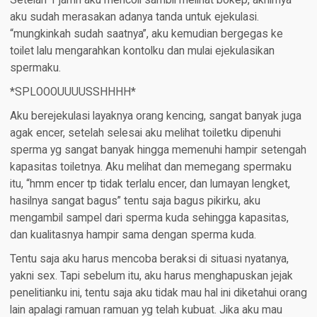
Setelah 1 jamn aku mencoli sambil melihat bokep, akhirnya
aku sudah merasakan adanya tanda untuk ejekulasi.
“mungkinkah sudah saatnya”, aku kemudian bergegas ke
toilet lalu mengarahkan kontolku dan mulai ejekulasikan
spermaku.
*SPLOOOUUUUSSHHHH*
Aku berejekulasi layaknya orang kencing, sangat banyak juga
agak encer, setelah selesai aku melihat toiletku dipenuhi
sperma yg sangat banyak hingga memenuhi hampir setengah
kapasitas toiletnya. Aku melihat dan memegang spermaku
itu, “hmm encer tp tidak terlalu encer, dan lumayan lengket,
hasilnya sangat bagus” tentu saja bagus pikirku, aku
mengambil sampel dari sperma kuda sehingga kapasitas,
dan kualitasnya hampir sama dengan sperma kuda.
Tentu saja aku harus mencoba beraksi di situasi nyatanya,
yakni sex. Tapi sebelum itu, aku harus menghapuskan jejak
penelitianku ini, tentu saja aku tidak mau hal ini diketahui orang
lain apalagi ramuan ramuan yg telah kubuat. Jika aku mau