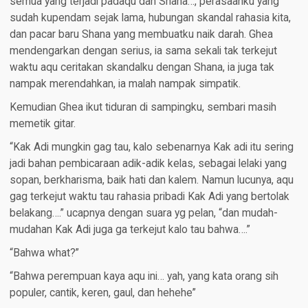
semua yang terjadi padaqu dan Shana…, perasaanku yang
sudah kupendam sejak lama, hubungan skandal rahasia kita,
dan pacar baru Shana yang membuatku naik darah. Ghea
mendengarkan dengan serius, ia sama sekali tak terkejut
waktu aqu ceritakan skandalku dengan Shana, ia juga tak
nampak merendahkan, ia malah nampak simpatik.
Kemudian Ghea ikut tiduran di sampingku, sembari masih
memetik gitar.
“Kak Adi mungkin gag tau, kalo sebenarnya Kak adi itu sering
jadi bahan pembicaraan adik-adik kelas, sebagai lelaki yang
sopan, berkharisma, baik hati dan kalem. Namun lucunya, aqu
gag terkejut waktu tau rahasia pribadi Kak Adi yang bertolak
belakang….” ucapnya dengan suara yg pelan, “dan mudah-
mudahan Kak Adi juga ga terkejut kalo tau bahwa….”
“Bahwa what?”
“Bahwa perempuan kaya aqu ini… yah, yang kata orang sih
populer, cantik, keren, gaul, dan hehehe”