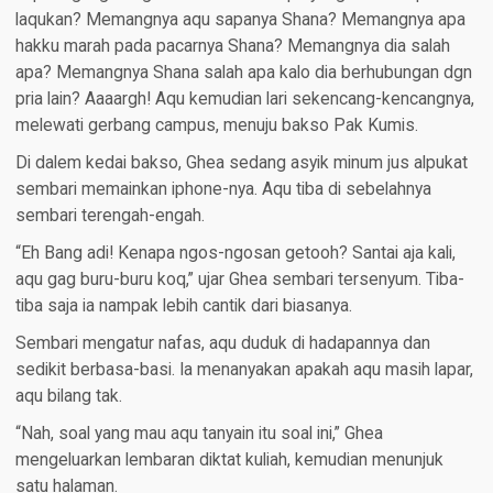
laqukan? Memangnya aqu sapanya Shana? Memangnya apa
hakku marah pada pacarnya Shana? Memangnya dia salah
apa? Memangnya Shana salah apa kalo dia berhubungan dgn
pria lain? Aaaargh! Aqu kemudian lari sekencang-kencangnya,
melewati gerbang campus, menuju bakso Pak Kumis.
Di dalem kedai bakso, Ghea sedang asyik minum jus alpukat
sembari memainkan iphone-nya. Aqu tiba di sebelahnya
sembari terengah-engah.
“Eh Bang adi! Kenapa ngos-ngosan getooh? Santai aja kali,
aqu gag buru-buru koq,” ujar Ghea sembari tersenyum. Tiba-
tiba saja ia nampak lebih cantik dari biasanya.
Sembari mengatur nafas, aqu duduk di hadapannya dan
sedikit berbasa-basi. Ia menanyakan apakah aqu masih lapar,
aqu bilang tak.
“Nah, soal yang mau aqu tanyain itu soal ini,” Ghea
mengeluarkan lembaran diktat kuliah, kemudian menunjuk
satu halaman.