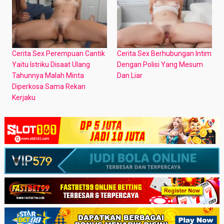
Cerita Sex Perempuan Cantik
Cerita Sex Berhubungan Intim
Yaitu Istriku Disaat Ulang
Dengan Polisi Yang Mesum
Tahunnya Malah Minta
Dan Liar
Diperkosa Sama Rekan
Kerjaku