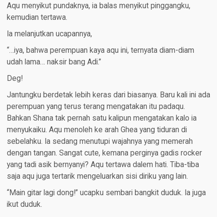
Aqu menyikut pundaknya, ia balas menyikut pinggangku,
kemudian tertawa.
Ia melanjutkan ucapannya,
“…iya, bahwa perempuan kaya aqu ini, ternyata diam-diam
udah lama… naksir bang Adi.”
Deg!
Jantungku berdetak lebih keras dari biasanya. Baru kali ini ada
perempuan yang terus terang mengatakan itu padaqu.
Bahkan Shana tak pernah satu kalipun mengatakan kalo ia
menyukaiku. Aqu menoleh ke arah Ghea yang tiduran di
sebelahku. Ia sedang menutupi wajahnya yang memerah
dengan tangan. Sangat cute, kemana perginya gadis rocker
yang tadi asik bernyanyi? Aqu tertawa dalem hati. Tiba-tiba
saja aqu juga tertarik mengeluarkan sisi diriku yang lain.
“Main gitar lagi dong!” ucapku sembari bangkit duduk. Ia juga
ikut duduk.