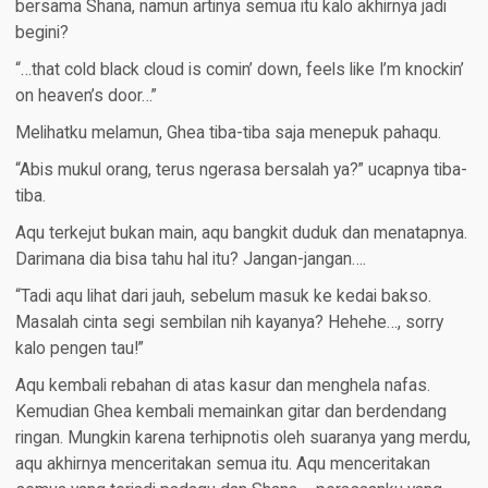
bersama Shana, namun artinya semua itu kalo akhirnya jadi
begini?
“…that cold black cloud is comin’ down, feels like I’m knockin’
on heaven’s door…”
Melihatku melamun, Ghea tiba-tiba saja menepuk pahaqu.
“Abis mukul orang, terus ngerasa bersalah ya?” ucapnya tiba-
tiba.
Aqu terkejut bukan main, aqu bangkit duduk dan menatapnya.
Darimana dia bisa tahu hal itu? Jangan-jangan….
“Tadi aqu lihat dari jauh, sebelum masuk ke kedai bakso.
Masalah cinta segi sembilan nih kayanya? Hehehe…, sorry
kalo pengen tau!”
Aqu kembali rebahan di atas kasur dan menghela nafas.
Kemudian Ghea kembali memainkan gitar dan berdendang
ringan. Mungkin karena terhipnotis oleh suaranya yang merdu,
aqu akhirnya menceritakan semua itu. Aqu menceritakan