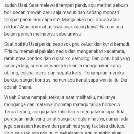
sudah Usai. Saat melewati tempat parkir, aqu melihat sebuah
boil sedan mewah baru saja masuk dan sedang mencari
tempat parkir. Boil sapa itu? Mungkinkah boil dosen atau
rektor? Atau boil mahasiswa anak orang kaya? Namun aqu
belum pernah melihatnya sebelumnya.
Saat boil itu Usai parkir, sesosok pria keluar dari kursi kemudi.
Pria itu memakai pakaian necis dan mengenakan kacamata,
rambutnya pendek dan disisir ke samping. Dari pintu boil yang
satunya lagi, sesosok wanita keluar. Ia mengenakan kaos
oblong, celana jeans, dan sepatu kets. Penampilan mereka
berdua sangat kontras, namun aqu kenal sapa wanita itu. Dia
adalah Shana.
Wajah Shana nampak terkejut saat melihatku, mulutnya
menganga dan matanya menatap mataqu tanpa berkedip.
Terus terang, aqu juga tak tahu harus mengatakan apa. Ada
perasaan rindu yang amat sangat di dalem hati ini, namun ada
juga perasaan kecewa dan patah hati yang tak bisa ditutupi.
Kalo saja tak ada pria itu di sebelahnya, aqu mungkin akan