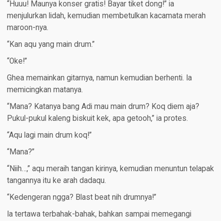
“Huuu! Maunya konser gratis! Bayar tiket dong!” ia
menjulurkan lidah, kemudian membetulkan kacamata merah
maroon-nya.
“Kan aqu yang main drum.”
“Oke!”
Ghea memainkan gitarnya, namun kemudian berhenti. Ia
memicingkan matanya.
“Mana? Katanya bang Adi mau main drum? Koq diem aja?
Pukul-pukul kaleng biskuit kek, apa getooh,” ia protes.
“Aqu lagi main drum koq!”
“Mana?”
“Niih…,” aqu meraih tangan kirinya, kemudian menuntun telapak
tangannya itu ke arah dadaqu.
“Kedengeran ngga? Blast beat nih drumnya!”
Ia tertawa terbahak-bahak, bahkan sampai memegangi