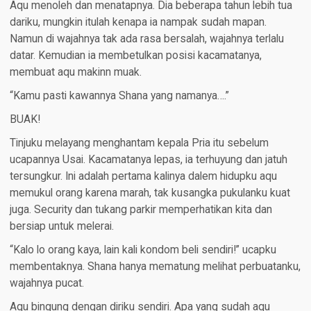
Aqu menoleh dan menatapnya. Dia beberapa tahun lebih tua
dariku, mungkin itulah kenapa ia nampak sudah mapan.
Namun di wajahnya tak ada rasa bersalah, wajahnya terlalu
datar. Kemudian ia membetulkan posisi kacamatanya,
membuat aqu makinn muak.
“Kamu pasti kawannya Shana yang namanya….”
BUAK!
Tinjuku melayang menghantam kepala Pria itu sebelum
ucapannya Usai. Kacamatanya lepas, ia terhuyung dan jatuh
tersungkur. Ini adalah pertama kalinya dalem hidupku aqu
memukul orang karena marah, tak kusangka pukulanku kuat
juga. Security dan tukang parkir memperhatikan kita dan
bersiap untuk melerai.
“Kalo lo orang kaya, lain kali kondom beli sendiri!” ucapku
membentaknya. Shana hanya mematung melihat perbuatanku,
wajahnya pucat.
Aqu bingung dengan diriku sendiri. Apa yang sudah aqu