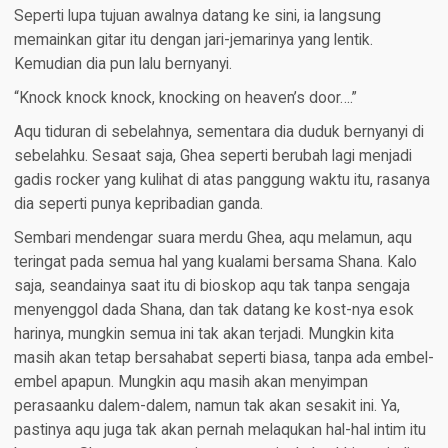
Seperti lupa tujuan awalnya datang ke sini, ia langsung
memainkan gitar itu dengan jari-jemarinya yang lentik.
Kemudian dia pun lalu bernyanyi.
“Knock knock knock, knocking on heaven’s door….”
Aqu tiduran di sebelahnya, sementara dia duduk bernyanyi di
sebelahku. Sesaat saja, Ghea seperti berubah lagi menjadi
gadis rocker yang kulihat di atas panggung waktu itu, rasanya
dia seperti punya kepribadian ganda.
Sembari mendengar suara merdu Ghea, aqu melamun, aqu
teringat pada semua hal yang kualami bersama Shana. Kalo
saja, seandainya saat itu di bioskop aqu tak tanpa sengaja
menyenggol dada Shana, dan tak datang ke kost-nya esok
harinya, mungkin semua ini tak akan terjadi. Mungkin kita
masih akan tetap bersahabat seperti biasa, tanpa ada embel-
embel apapun. Mungkin aqu masih akan menyimpan
perasaanku dalem-dalem, namun tak akan sesakit ini. Ya,
pastinya aqu juga tak akan pernah melaqukan hal-hal intim itu