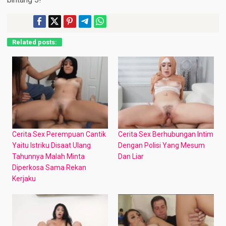
Related posts:
Cerita Sex Perempuan Cantik
Cerita Sex Berhubungan Intim
Yaitu Istriku Disaat Ulang
Dengan Polisi Yang Mesum
Tahunnya Malah Minta
Dan Liar
Diperkosa Sama Rekan
Kerjaku