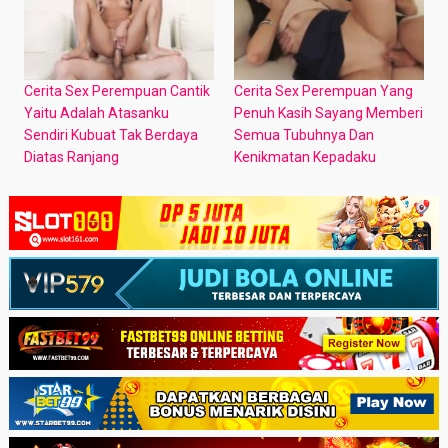
Cerita Sex Perempuan Cantik
Cerita Sex Perempuan Yang
Yaitu Adalah Atasanku
Penuh Kasih Sayang Memberi
Sendiri Kubuat Tak Berdaya
Semua Tubuhnya Dan
Diatas Ranjang
Kenikmatan Kepadaku