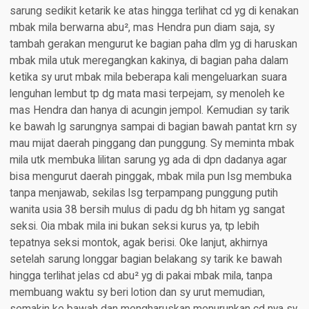
sarung sedikit ketarik ke atas hingga terlihat cd yg di kenakan
mbak mila berwarna abu², mas Hendra pun diam saja, sy
tambah gerakan mengurut ke bagian paha dlm yg di haruskan
mbak mila utuk meregangkan kakinya, di bagian paha dalam
ketika sy urut mbak mila beberapa kali mengeluarkan suara
lenguhan lembut tp dg mata masi terpejam, sy menoleh ke
mas Hendra dan hanya di acungin jempol. Kemudian sy tarik
ke bawah lg sarungnya sampai di bagian bawah pantat krn sy
mau mijat daerah pinggang dan punggung. Sy meminta mbak
mila utk membuka lilitan sarung yg ada di dpn dadanya agar
bisa mengurut daerah pinggak, mbak mila pun lsg membuka
tanpa menjawab, sekilas lsg terpampang punggung putih
wanita usia 38 bersih mulus di padu dg bh hitam yg sangat
seksi. Oia mbak mila ini bukan seksi kurus ya, tp lebih
tepatnya seksi montok, agak berisi. Oke lanjut, akhirnya
setelah sarung longgar bagian belakang sy tarik ke bawah
hingga terlihat jelas cd abu² yg di pakai mbak mila, tanpa
membuang waktu sy beri lotion dan sy urut memudian,