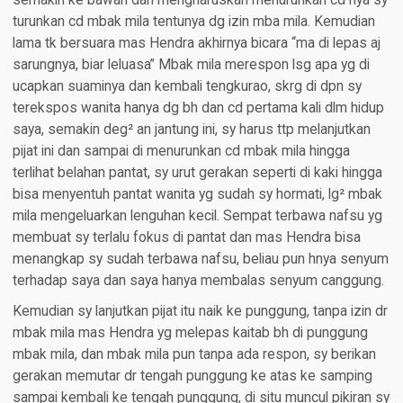
semakin ke bawah dan mengharuskan menurunkan cd nya sy
turunkan cd mbak mila tentunya dg izin mba mila. Kemudian
lama tk bersuara mas Hendra akhirnya bicara “ma di lepas aj
sarungnya, biar leluasa” Mbak mila merespon lsg apa yg di
ucapkan suaminya dan kembali tengkurao, skrg di dpn sy
terekspos wanita hanya dg bh dan cd pertama kali dlm hidup
saya, semakin deg² an jantung ini, sy harus ttp melanjutkan
pijat ini dan sampai di menurunkan cd mbak mila hingga
terlihat belahan pantat, sy urut gerakan seperti di kaki hingga
bisa menyentuh pantat wanita yg sudah sy hormati, lg² mbak
mila mengeluarkan lenguhan kecil. Sempat terbawa nafsu yg
membuat sy terlalu fokus di pantat dan mas Hendra bisa
menangkap sy sudah terbawa nafsu, beliau pun hnya senyum
terhadap saya dan saya hanya membalas senyum canggung.
Kemudian sy lanjutkan pijat itu naik ke punggung, tanpa izin dr
mbak mila mas Hendra yg melepas kaitab bh di punggung
mbak mila, dan mbak mila pun tanpa ada respon, sy berikan
gerakan memutar dr tengah punggung ke atas ke samping
sampai kembali ke tengah punggung, di situ muncul pikiran sy