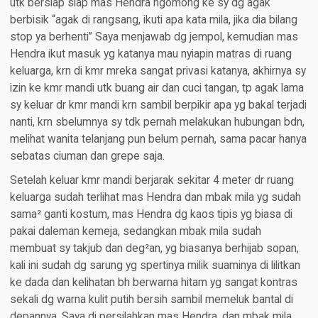
utk bersiap siap mas Hendra ngomong ke sy dg agak
berbisik “agak di rangsang, ikuti apa kata mila, jika dia bilang
stop ya berhenti” Saya menjawab dg jempol, kemudian mas
Hendra ikut masuk yg katanya mau nyiapin matras di ruang
keluarga, krn di kmr mreka sangat privasi katanya, akhirnya sy
izin ke kmr mandi utk buang air dan cuci tangan, tp agak lama
sy keluar dr kmr mandi krn sambil berpikir apa yg bakal terjadi
nanti, krn sbelumnya sy tdk pernah melakukan hubungan bdn,
melihat wanita telanjang pun belum pernah, sama pacar hanya
sebatas ciuman dan grepe saja.
Setelah keluar kmr mandi berjarak sekitar 4 meter dr ruang
keluarga sudah terlihat mas Hendra dan mbak mila yg sudah
sama² ganti kostum, mas Hendra dg kaos tipis yg biasa di
pakai daleman kemeja, sedangkan mbak mila sudah
membuat sy takjub dan deg²an, yg biasanya berhijab sopan,
kali ini sudah dg sarung yg spertinya milik suaminya di lilitkan
ke dada dan kelihatan bh berwarna hitam yg sangat kontras
sekali dg warna kulit putih bersih sambil memeluk bantal di
depannya. Saya di persilahkan mas Hendra, dan mbak mila