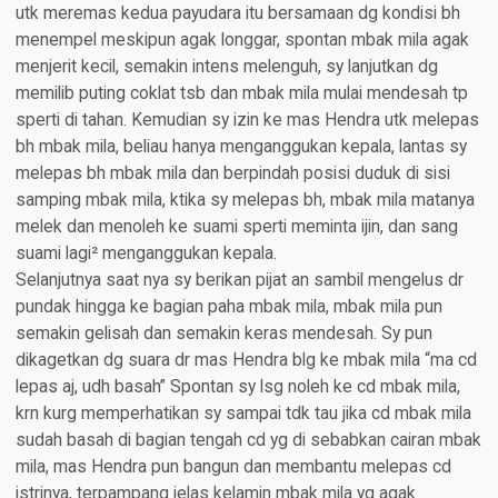
utk meremas kedua payudara itu bersamaan dg kondisi bh
menempel meskipun agak longgar, spontan mbak mila agak
menjerit kecil, semakin intens melenguh, sy lanjutkan dg
memilib puting coklat tsb dan mbak mila mulai mendesah tp
sperti di tahan. Kemudian sy izin ke mas Hendra utk melepas
bh mbak mila, beliau hanya menganggukan kepala, lantas sy
melepas bh mbak mila dan berpindah posisi duduk di sisi
samping mbak mila, ktika sy melepas bh, mbak mila matanya
melek dan menoleh ke suami sperti meminta ijin, dan sang
suami lagi² menganggukan kepala.
Selanjutnya saat nya sy berikan pijat an sambil mengelus dr
pundak hingga ke bagian paha mbak mila, mbak mila pun
semakin gelisah dan semakin keras mendesah. Sy pun
dikagetkan dg suara dr mas Hendra blg ke mbak mila “ma cd
lepas aj, udh basah” Spontan sy lsg noleh ke cd mbak mila,
krn kurg memperhatikan sy sampai tdk tau jika cd mbak mila
sudah basah di bagian tengah cd yg di sebabkan cairan mbak
mila, mas Hendra pun bangun dan membantu melepas cd
istrinya, terpampang jelas kelamin mbak mila yg agak