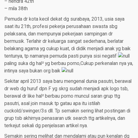
– hendra 42th
– mila 38th
Pemuda dr kota kecil dekat dg surabaya, 2013, usia saya
saat itu 21th, profesi pekerja perusahaan swasta sbg
pelaksana, dan mempunyai pekerjaan sampingan dr
bermusik. Terlahir dr keluarga sangat sederhana, berlatar
belakang agama yg cukup kuat, di didik menjadi anak yg baik
tentunya, tp namanya pemuda pasti punya sisi negatif
paling suka dg hal² yg berbau porno,Cukup perkenalan nya ya,
intinya saya bukan org baik
Sekitar april 2013 saya baru mengenal dunia pasutri, berawal
dr web dg huruf dpn F yg skrg sudah menjadi apk logo tsb,
berawal dr like hal² berbau porno muncul saran grup ttg
pasutri, asal join masuk tp gatau apa itu istilah
cuckold/swinger/3s dll. Tp semakin sering lihat postingan di
grup tsb akhirnya penasaran utk search ttg artikelnya, dan
terkejut sekali dg penjelasan artikel nya.
Semakin sering melihat dan mendalami atau pun kenalan dg