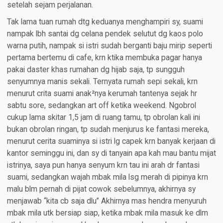
setelah sejam perjalanan.
Tak lama tuan rumah dtg keduanya menghampiri sy, suami
nampak lbh santai dg celana pendek selutut dg kaos polo
warna putih, nampak si istri sudah berganti baju mirip seperti
pertama bertemu di cafe, krn ktika membuka pagar hanya
pakai daster khas rumahan dg hijab saja, tp sungguh
senyumnya manis sekali. Ternyata rumah sepi sekali, krn
menurut crita suami anak²nya kerumah tantenya sejak hr
sabtu sore, sedangkan art off ketika weekend. Ngobrol
cukup lama skitar 1,5 jam di ruang tamu, tp obrolan kali ini
bukan obrolan ringan, tp sudah menjurus ke fantasi mereka,
menurut cerita suaminya si istri lg capek krn banyak kerjaan di
kantor seminggu ini, dan sy di tanyain apa kah mau bantu mijat
istrinya, saya pun hanya senyum krn tau ini arah dr fantasi
suami, sedangkan wajah mbak mila lsg merah di pipinya krn
malu blm pernah di pijat cowok sebelumnya, akhirnya sy
menjawab “kita cb saja dlu” Akhirnya mas hendra menyuruh
mbak mila utk bersiap siap, ketika mbak mila masuk ke dlm