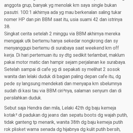
anggota grup, banyak yg menolak krn saya single bukan
pasutri. 100:1 akhirnya ada yg mau berkenalan saling tukar
nomer HP dan pin BBM saat itu, usia suami 42 dan istrinya
38.
Singkat cerita setelah 2 minggu via BBM akhirnya mereka
mengajak utk bertemu hanya sekedar nongkrong dan sy
menyanggupi bertemu di surabaya saat weekend krn off
kerja. Di hari pertemuan itu sy dtg sedikit terlambat, maklum
pakai motor matic dan hampir sejam perjalanan ke surabaya.
Setelah sampai di cafe yg di sepakati sy melihat 2 sosok
wanita dan lelaki duduk di bagian paling depan cafe itu, dg
pede sy langsung mendekati dan menyapa krn sbelumnya
sudah di kasi tau via BBM ciri²nya, salaman senyum dan di
persilahkan duduk.
Sebut saja Hendra dan mila, Lelaki 42th dg baju kemeja
kotak² di padukan dg jeans dan sepatu boots dg wajah putih,
tidak ganteng tp menarik, wanita 38th dg baju kemeja putih
rok plisket warna senada dg hijabnya dg kulit putih bersih,