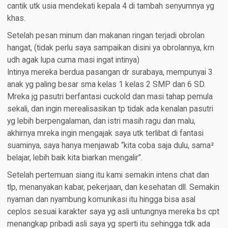
cantik utk usia mendekati kepala 4 di tambah senyumnya yg
khas.
Setelah pesan minum dan makanan ringan terjadi obrolan
hangat, (tidak perlu saya sampaikan disini ya obrolannya, krn
udh agak lupa cuma masi ingat intinya)
Intinya mereka berdua pasangan dr surabaya, mempunyai 3
anak yg paling besar sma kelas 1 kelas 2 SMP dan 6 SD.
Mreka jg pasutri berfantasi cuckold dan masi tahap pemula
sekali, dan ingin merealisasikan tp tidak ada kenalan pasutri
yg lebih berpengalaman, dan istri masih ragu dan malu,
akhirnya mreka ingin mengajak saya utk terlibat di fantasi
suaminya, saya hanya menjawab “kita coba saja dulu, sama²
belajar, lebih baik kita biarkan mengalir”.
Setelah pertemuan siang itu kami semakin intens chat dan
tlp, menanyakan kabar, pekerjaan, dan kesehatan dll. Semakin
nyaman dan nyambung komunikasi itu hingga bisa asal
ceplos sesuai karakter saya yg asli untungnya mereka bs cpt
menangkap pribadi asli saya yg sperti itu sehingga tdk ada