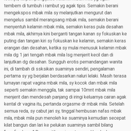
tembem di tumbuh i rambut yg agak tipis. Semakin berani
mengekspos mbak mila sy melanjutkan mengurut dan
mengelus sambil merangsang mbak mila, semakin berani
menyentuh kelamin mbak mila, semakin keras pula desahan
mbak mila, akhirnya kini berganti tangan kanan sy fokuskan ke
puting dan tangan kiri sy fokuskan ke kelamin, semakin keras
erangan dan desahan, ketika sy mulai menusuk kelamin mbak
mila dg 1 jari tengah mbak mila lsg menjerit kecil dan di
lanjutkan dg desahan. Sungguh erotis pemandangan wanita
ini, di tambah di ssksikan suaminya sendiri, pengalaman
pertama sy yg berjalan berdasarkan naluri lelaki. Masih terasa
lumayan rapat vagina mbak mila, sy kocok dan mbak mila
seperti semakin menggila, tak sampai 10mnt mbak mila
menjerit dan mendesah panjang di iringi keluarnya cairan agak
kental dr vagina itu, pertanda orgasme dr mbak mila. Setelah
semua reda, sy cabut jari sy, tinggal hembusan nafas mbak
mila, mbak mila pun menoleh ke suaminya kemudian secepat
kilat bangun dan lari ke pelukan suaminya sambil bilang