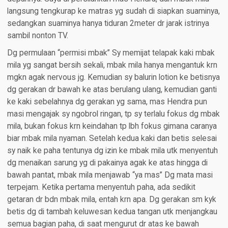
langsung tengkurap ke matras yg sudah di siapkan suaminya,
sedangkan suaminya hanya tiduran 2meter dr jarak istrinya
sambil nonton TV.
Dg permulaan “permisi mbak” Sy memijat telapak kaki mbak
mila yg sangat bersih sekali, mbak mila hanya mengantuk krn
mgkn agak nervous jg. Kemudian sy balurin lotion ke betisnya
dg gerakan dr bawah ke atas berulang ulang, kemudian ganti
ke kaki sebelahnya dg gerakan yg sama, mas Hendra pun
masi mengajak sy ngobrol ringan, tp sy terlalu fokus dg mbak
mila, bukan fokus krn keindahan tp lbh fokus gimana caranya
biar mbak mila nyaman. Setelah kedua kaki dan betis selesai
sy naik ke paha tentunya dg izin ke mbak mila utk menyentuh
dg menaikan sarung yg di pakainya agak ke atas hingga di
bawah pantat, mbak mila menjawab “ya mas” Dg mata masi
terpejam. Ketika pertama menyentuh paha, ada sedikit
getaran dr bdn mbak mila, entah krn apa. Dg gerakan sm kyk
betis dg di tambah keluwesan kedua tangan utk menjangkau
semua bagian paha, di saat mengurut dr atas ke bawah