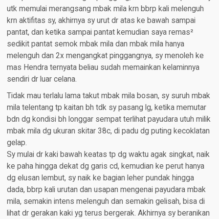
utk memulai merangsang mbak mila krn bbrp kali melenguh
krn aktifitas sy, akhirnya sy urut dr atas ke bawah sampai
pantat, dan ketika sampai pantat kemudian saya remas²
sedikit pantat semok mbak mila dan mbak mila hanya
melenguh dan 2x mengangkat pinggangnya, sy menoleh ke
mas Hendra ternyata beliau sudah memainkan kelaminnya
sendiri dr luar celana.
Tidak mau terlalu lama takut mbak mila bosan, sy suruh mbak
mila telentang tp kaitan bh tdk sy pasang lg, ketika memutar
bdn dg kondisi bh longgar sempat terlihat payudara utuh milik
mbak mila dg ukuran skitar 38c, di padu dg puting kecoklatan
gelap.
Sy mulai dr kaki bawah keatas tp dg waktu agak singkat, naik
ke paha hingga dekat dg garis cd, kemudian ke perut hanya
dg elusan lembut, sy naik ke bagian leher pundak hingga
dada, bbrp kali urutan dan usapan mengenai payudara mbak
mila, semakin intens melenguh dan semakin gelisah, bisa di
lihat dr gerakan kaki yg terus bergerak. Akhirnya sy beranikan