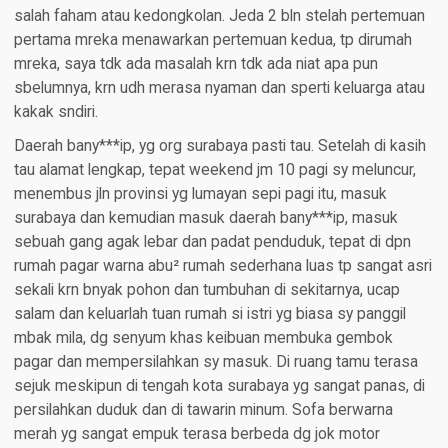
salah faham atau kedongkolan. Jeda 2 bln stelah pertemuan
pertama mreka menawarkan pertemuan kedua, tp dirumah
mreka, saya tdk ada masalah krn tdk ada niat apa pun
sbelumnya, krn udh merasa nyaman dan sperti keluarga atau
kakak sndiri.
Daerah bany***ip, yg org surabaya pasti tau. Setelah di kasih
tau alamat lengkap, tepat weekend jm 10 pagi sy meluncur,
menembus jln provinsi yg lumayan sepi pagi itu, masuk
surabaya dan kemudian masuk daerah bany***ip, masuk
sebuah gang agak lebar dan padat penduduk, tepat di dpn
rumah pagar warna abu² rumah sederhana luas tp sangat asri
sekali krn bnyak pohon dan tumbuhan di sekitarnya, ucap
salam dan keluarlah tuan rumah si istri yg biasa sy panggil
mbak mila, dg senyum khas keibuan membuka gembok
pagar dan mempersilahkan sy masuk. Di ruang tamu terasa
sejuk meskipun di tengah kota surabaya yg sangat panas, di
persilahkan duduk dan di tawarin minum. Sofa berwarna
merah yg sangat empuk terasa berbeda dg jok motor