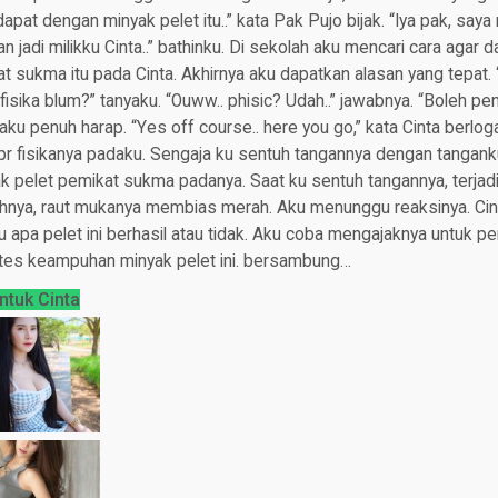
i dapat dengan minyak pelet itu..” kata Pak Pujo bijak. “Iya pak, saya
n jadi milikku Cinta..” bathinku. Di sekolah aku mencari cara agar
t sukma itu pada Cinta. Akhirnya aku dapatkan alasan yang tepat. “
fisika blum?” tanyaku. “Ouww.. phisic? Udah..” jawabnya. “Boleh p
aku penuh harap. “Yes off course.. here you go,” kata Cinta berloga
r fisikanya padaku. Sengaja ku sentuh tangannya dengan tangank
 pelet pemikat sukma padanya. Saat ku sentuh tangannya, terjad
hnya, raut mukanya membias merah. Aku menunggu reaksinya. Ci
 apa pelet ini berhasil atau tidak. Aku coba mengajaknya untuk pert
u tes keampuhan minyak pelet ini. bersambung…
Untuk Cinta