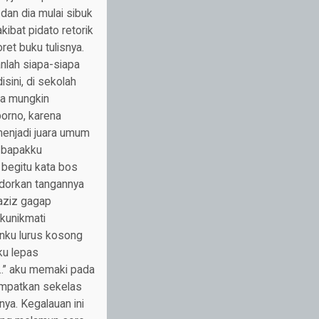
 dan dia mulai sibuk
ibat pidato retorik
et buku tulisnya.
nlah siapa-siapa
sini, di sekolah
na mungkin
orno, karena
menjadi juara umum
 bapakku
 begitu kata bos
odorkan tangannya
 aziz gagap
 kunikmati
nku lurus kosong
ku lepas
…” aku memaki pada
 tempatkan sekelas
nya. Kegalauan ini