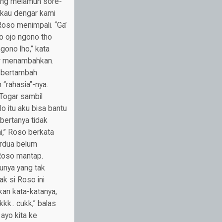
ring melamun sore-
 kau dengar kami
oso menimpali. “Ga’
o ojo ngono tho
gono lho,” kata
gar menambahkan.
r bertambah
“rahasia”-nya.
 Togar sambil
o itu aku bisa bantu
bertanya tidak
ni,” Roso berkata
erdua belum
 Roso mantap.
unya yang tak
ak si Roso ini
kan kata-katanya,
k.. cukk,” balas
ayo kita ke