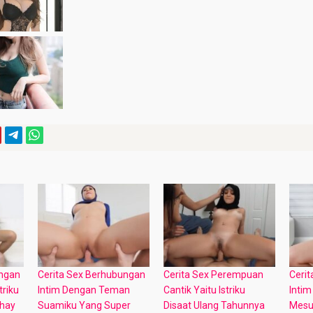
ungan
Cerita Sex Berhubungan
Cerita Sex Perempuan
Ceri
triku
Intim Dengan Teman
Cantik Yaitu Istriku
Intim
ohay
Suamiku Yang Super
Disaat Ulang Tahunnya
Mesu