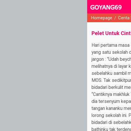
Homepage
/
Cerita
close
Pelet Untuk Cin
Hari pertama masa o
yang satu sekolah 
jargon : “Udah beyc
melihatnya di layar
sebelahku sambil 
MOS. Tak sedikitpu
bidadari berkulit m
“Cantiknya makhluk 
dia tersenyum kepad
tangan kananku me
lorong sekolah ini. 
bidadari di sebelahk
bathinku tak terden