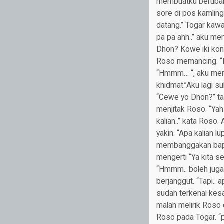
membuatku berubah.
sore di pos kamlin
datang.” Togar kawa
pa pa ahh..” aku m
Dhon? Kowe iki konc
Roso memancing. “Be
“Hmmm… “, aku memi
khidmat.”Aku lagi s
“Cewe yo Dhon?” tan
menjitak Roso. “Yah
kalian..” kata Roso
yakin. “Apa kalian l
membanggakan bapak
mengerti “Ya kita s
“Hmmm.. boleh juga
berjanggut. “Tapi.. 
sudah terkenal kesa
malah melirik Roso
Roso pada Togar. “