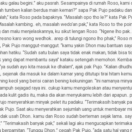
aku galau begini..” aku pasrah. Sesampainya di rumah Roso, kami
 tumben kalian berdua main kemari?” sapa Pak Pujo padaku dan To
ah,” kata Roso pada bapaknya. “Masalah opo tho le?” kata Pak P
salah kambing.. eh, masalah wedo’an pak,” kata Roso to the point.
 dan malu menjelaskannya, ku sikut lengan Roso. “Ngene lho pak.. 
resno karo wong wedhok.. arep di tulungi ngono lho phak,” Roso 
, Pak Pujo manggut-manggut. “kamu yakin Dhon mau bantuan say
n hatiku. “Sudah satu bulan saya tidak enak makan, tidak bisa t
pak yang dapat membantu saya” kataku setengah memohon. Kembal
a sudah ayo kita masuk ke dhalam”, ajak pak Pujo. “Kalian dhudhuk
 sejenak dia masuk ke dalam kamar yang ditutupi tirai hitam kemu
g kecil yang berisi cairan bening kekuningan. “Ini namanya miny
 ampuh sejagad raya ini.. cukup kamu mengoleskan atau menyentu
a kulit gadis itu, maka dia akan menyukaimu lebih dari apapun..
 Pujo menyerahkan minyak pelet itu padaku. “Terimakasih banyak p
ak Pujo. Saat aku menyerahkan sejumlah uang untuk membayar min
idak usah Dhon.. kamu dan Roso sudah berteman sejak lama.. saya
“Terimakasih banyak pak,” sekali lagi aku mengucapkan terimakas
u berpamitan. “Tunggu Dhon..” cegah Pak Pujo, “ada satu hal yang 