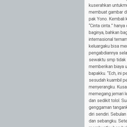
kuserahkan untukmu,”
membuat gambar di h
pak Yono. Kembali k
“Cinta cinta..” han
baginya, bahkan bag
internasional terna
keluargaku bisa me
pengabdiannya sela
sewaktu smp tidak 
memberikan biaya un
bapakku. “Ech, ini 
sesudah kuambil pens
menyerangku. Kusamb
memegang jemari le
dan sedikit tolol. 
genggaman tanganku
diri sendiri. Sebula
dan sebangku. Setela