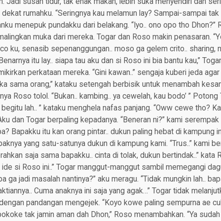
 Jadi susah tidur, tak enak makan, lebih suka menyendiri dan se
g dekat rumahku. “Seringnya kau melamun lay? Sampai-sampai tak
nku menepuk pundakku dari belakang. “Iyo.. ono opo tho Dhon?” R
emalingkan muka dari mereka. Togar dan Roso makin penasaran. “Y
o ku, senasib sepenanggungan.. moso ga gelem crito.. sharing, n
narnya itu lay.. siapa tau aku dan si Roso ini bia bantu kau,” To
kirkan perkataan mereka. “Gini kawan..” sengaja kuberi jeda aga
uka sama orang,” kataku setengah berbisik untuk menambah kesan 
ya Roso tolol. “Bukan.. kambing.. ya cewelah, kau bodo’ ” Potong
 begitu lah.. ” kataku menghela nafas panjang. “Oww cewe tho? Kal
. Aku dan Togar berpaling kepadanya. “Beneran ni?” kami serempak 
upa? Bapakku itu kan orang pintar.. dukun paling hebat di kampung i
nya yang satu-satunya dukun di kampung kami. “Trus..” kami b
erahkan saja sama bapakku.. cinta di tolak, dukun bertindak..” kata
 ide si Roso ini..” Togar manggut-manggut sambil memegangi dag
apa ga jadi masalah nantinya?” aku meragu. “Tidak mungkin lah.. bap
ktiannya.. Cuma anaknya ini saja yang agak…” Togar tidak melanjut
 dengan pandangan mengejek. “Koyo kowe paling sempurna ae cukk
pokoke tak jamin aman dah Dhon,” Roso menambahkan. “Ya sudah 