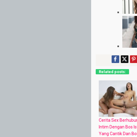
Related posts:
Cerita Sex Berhub
Intim Dengan Bos Is
Yang Cantik Dan B