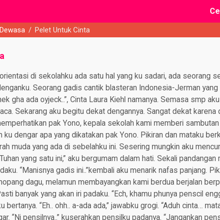
Ce
 Dewasa
/
Pelet Untuk Cinta
ta
rientasi di sekolahku ada satu hal yang ku sadari, ada seorang sel
denganku. Seorang gadis cantik blasteran Indonesia-Jerman yang
hek gha ada oyjeck..”, Cinta Laura Kiehl namanya. Semasa smp aku
 kaca. Sekarang aku begitu dekat dengannya. Sangat dekat karena 
memperhatikan pak Yono, kepala sekolah kami memberi sambuta
n ku dengar apa yang dikatakan pak Yono. Pikiran dan mataku ber
erah muda yang ada di sebelahku ini. Sesering mungkin aku mencu
Tuhan yang satu ini,” aku bergumam dalam hati. Sekali pandangan
aku. “Manisnya gadis ini..”kembali aku menarik nafas panjang. Pi
nopang dagu, melamun membayangkan kami berdua berjalan berp
Pasti banyak yang akan iri padaku. “Ech, khamu phunya penscil engg
u bertanya. “Eh.. ohh.. a-ada ada,” jawabku grogi. “Aduh cinta… mata
gar. “Ni pensilnya..” kuserahkan pensilku padanya. “Jangankan pens