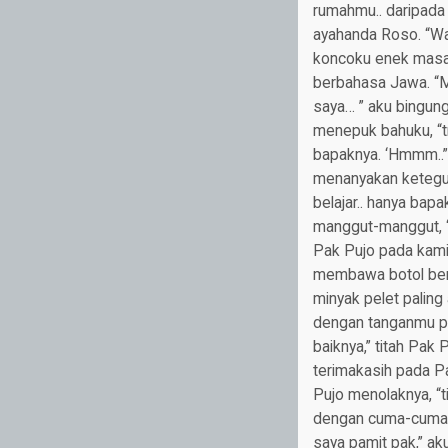
rumahmu.. daripada 
ayahanda Roso. “Wah
koncoku enek masal
berbahasa Jawa. “Ma
saya… ” aku bingung
menepuk bahuku, “t
bapaknya. ‘Hmmm..”
menanyakan keteguha
belajar.. hanya ba
manggut-manggut, “y
Pak Pujo pada kami,
membawa botol benin
minyak pelet paling
dengan tanganmu pad
baiknya,” titah Pak
terimakasih pada P
Pujo menolaknya, “t
dengan cuma-cuma.” 
saya pamit pak,” ak