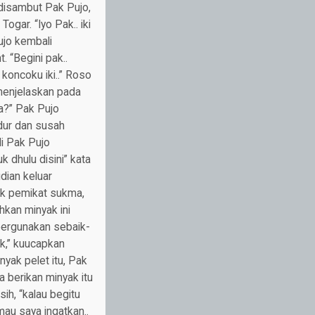
 disambut Pak Pujo,
gar. “Iyo Pak.. iki
ujo kembali
 “Begini pak..
koncoku iki..” Roso
menjelaskan pada
a?” Pak Pujo
idur dan susah
i Pak Pujo
 dhulu disini” kata
dian keluar
ak pemikat sukma,
hkan minyak ini
 pergunakan sebaik-
ak,” kuucapkan
yak pelet itu, Pak
 berikan minyak itu
ih, “kalau begitu
mau saya ingatkan..