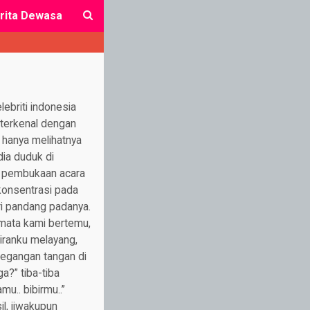
rita Dewasa
close
ebriti indonesia
 terkenal dengan
 hanya melihatnya
dia duduk di
n pembukaan acara
konsentrasi pada
ri pandang padanya.
 mata kami bertemu,
kiranku melayang,
egangan tangan di
a?” tiba-tiba
mu.. bibirmu..”
il, jiwakupun