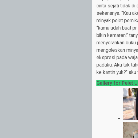
cinta sejati tidak d
sekenanya. “Kau aka
minyak pelet pemika
“kamu udah buat pr 
bikin kemaren,” tany
menyerahkan buku p
mengoleskan minyak
ekspresi pada waja
padaku. Aku tak tahu
ke kantin yuk?” ak
Gallery for Pelet 