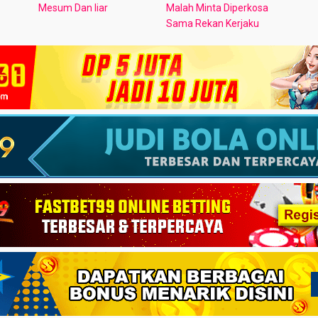
Mesum Dan liar
Malah Minta Diperkosa
Sama Rekan Kerjaku