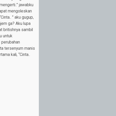
 mengerti..” jawabku
 dapat mengoleskan
Cinta.. ” aku gugup,
enjem ga? Aku lupa
t britishnya sambil
u untuk
i perubahan
nta tersenyum manis
ama kali, “Cinta..