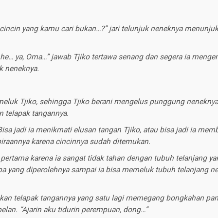
… cincin yang kamu cari bukan…?” jari telunjuk neneknya menunju
.. he… ya, Oma…” jawab Tjiko tertawa senang dan segera ia men
k neneknya.
eluk Tjiko, sehingga Tjiko berani mengelus punggung nenekny
n telapak tangannya.
isa jadi ia menikmati elusan tangan Tjiko, atau bisa jadi ia memb
raannya karena cincinnya sudah ditemukan.
 pertama karena ia sangat tidak tahan dengan tubuh telanjang ya
a yang diperolehnya sampai ia bisa memeluk tubuh telanjang 
kan telapak tangannya yang satu lagi memegang bongkahan pan
elan. “Ajarin aku tidurin perempuan, dong…”