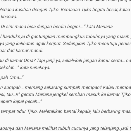
iana kasihan dengan Tjiko. Kemauan Tjiko begitu besar, kalau ti
o kecewa.
. Di sini mana bisa dengan berdiri begini….” kata Meriana.
 handuknya di gantungkan membungkus tubuhnya yang masih pa
 yang kelihatan agak keriput. Sedangkan Tjiko menutupi penis
uar dari kamar mandi.
u di kamar Oma? Tapi janji ya, sekali-kali jangan kamu cerita… na
ekolah…” kata neneknya.
mpah Oma…”
an sumpah… memang sekarang sumpah mempan? Kalau mempan
si, tau…!!” gerutu Meriana jengkel sembari masuk ke kamar Tjiko
eperti kapal pecah…”
tempat tidur Tjiko. Meletakkan bantal kepala, lalu berbaring ma
osnya dan Meriana melihat tubuh cucunya yang telanjang, jadi te