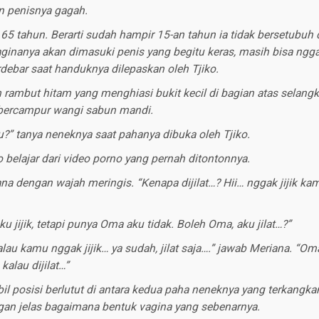
n penisnya gagah.
65 tahun. Berarti sudah hampir 15-an tahun ia tidak bersetubuh
ginanya akan dimasuki penis yang begitu keras, masih bisa ngga
debar saat handuknya dilepaskan oleh Tjiko.
 rambut hitam yang menghiasi bukit kecil di bagian atas selan
bercampur wangi sabun mandi.
” tanya neneknya saat pahanya dibuka oleh Tjiko.
ko belajar dari video porno yang pernah ditontonnya.
na dengan wajah meringis. “Kenapa dijilat…? Hii… nggak jijik kam
ku jijik, tetapi punya Oma aku tidak. Boleh Oma, aku jilat…?”
au kamu nggak jijik… ya sudah, jilat saja….” jawab Meriana. “Om
alau dijilat…”
l posisi berlutut di antara kedua paha neneknya yang terkangka
ngan jelas bagaimana bentuk vagina yang sebenarnya.