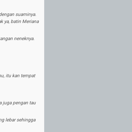
 dengan suaminya.
k ya, batin Meriana
gkangan neneknya.
u, itu kan tempat
a juga pengan tau
ng lebar sehingga