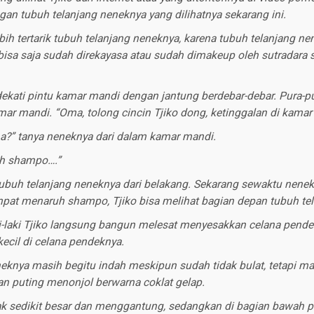
an tubuh telanjang neneknya yang dilihatnya sekarang ini.
lebih tertarik tubuh telanjang neneknya, karena tubuh telanjang ne
m bisa saja sudah direkayasa atau sudah dimakeup oleh sutradara 
ekati pintu kamar mandi dengan jantung berdebar-debar. Pura-pur
ar mandi. “Oma, tolong cincin Tjiko dong, ketinggalan di kama
?” tanya neneknya dari dalam kamar mandi.
uh shampo….”
 tubuh telanjang neneknya dari belakang. Sekarang sewaktu nene
empat menaruh shampo, Tjiko bisa melihat bagian depan tubuh te
i-laki Tjiko langsung bangun melesat menyesakkan celana pend
cil di celana pendeknya.
eknya masih begitu indah meskipun sudah tidak bulat, tetapi m
 puting menonjol berwarna coklat gelap.
k sedikit besar dan menggantung, sedangkan di bagian bawah p