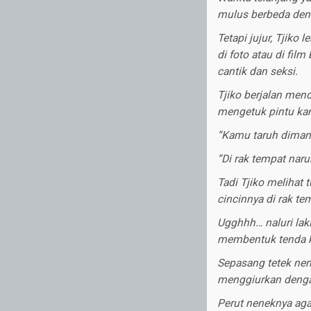
mulus berbeda deng
Tetapi jujur, Tjiko 
di foto atau di fil
cantik dan seksi.
Tjiko berjalan mend
mengetuk pintu kam
“Kamu taruh dimana
“Di rak tempat nar
Tadi Tjiko melihat
cincinnya di rak t
Ugghhh… naluri lak
membentuk tenda ke
Sepasang tetek nen
menggiurkan dengan
Perut neneknya aga