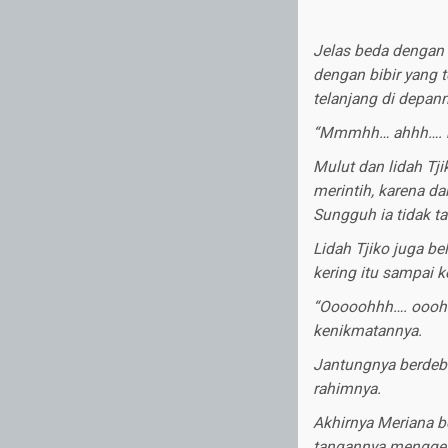
Jelas beda dengan 
dengan bibir yang 
telanjang di depan
“Mmmhh… ahhh…. m
Mulut dan lidah Tj
merintih, karena da
Sungguh ia tidak t
Lidah Tjiko juga b
kering itu sampai k
“Ooooohhh…. ooohhh
kenikmatannya.
Jantungnya berdeba
rahimnya.
Akhirnya Meriana be
tangannya menggengg