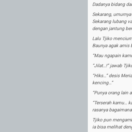
Dadanya bidang da
Sekarang, umurnya 
Sekarang lubang va
dengan jantung ber
Lalu Tjiko mencium
Baunya agak amis 
“Mau ngapain kamu?
“Jilat…!” jawab Tji
“Hiks…” desis Meria
kencing…”
“Punya orang lain a
“Terserah kamu… kal
rasanya bagaimana k
Tjiko pun mengambi
ia bisa melihat de