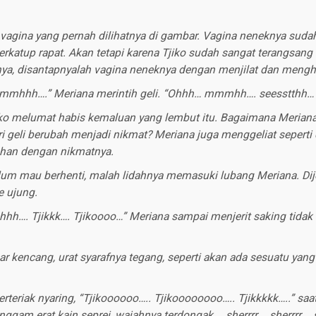
vagina yang pernah dilihatnya di gambar. Vagina neneknya sudah
terkatup rapat. Akan tetapi karena Tjiko sudah sangat terangsan
nya, disantapnyalah vagina neneknya dengan menjilat dan mengh
mhhh….” Meriana merintih geli. “Ohhh… mmmhh…. seesstthh…
iko melumat habis kemaluan yang lembut itu. Bagaimana Meriana
ri geli berubah menjadi nikmat? Meriana juga menggeliat seperti
ahan dengan nikmatnya.
elum mau berhenti, malah lidahnya memasuki lubang Meriana. Dij
e ujung.
h…. Tjikkk…. Tjikoooo…” Meriana sampai menjerit saking tidak
r kencang, urat syarafnya tegang, seperti akan ada sesuatu yang
rteriak nyaring, “Tjikoooooo….. Tjikoooooooo….. Tjikkkkk…..” sa
am erat kain seprei, wajahnya terdongak…. sherrrr…. sherrrr…. s