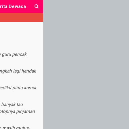
rita Dewasa
close
n guru pencak
angkah lagi hendak
edikit pintu kamar
 banyak tau
laptopnya pinjaman
no masih mulus-