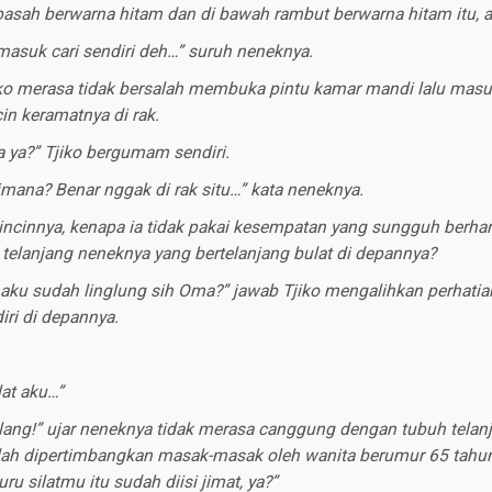
asah berwarna hitam dan di bawah rambut berwarna hitam itu, 
asuk cari sendiri deh…” suruh neneknya.
iko merasa tidak bersalah membuka pintu kamar mandi lalu mas
in keramatnya di rak.
 ya?” Tjiko bergumam sendiri.
imana? Benar nggak di rak situ…” kata neneknya.
incinnya, kenapa ia tidak pakai kesempatan yang sungguh berhar
lanjang neneknya yang bertelanjang bulat di depannya?
sa aku sudah linglung sih Oma?” jawab Tjiko mengalihkan perhati
iri di depannya.
lat aku…”
hilang!” ujar neneknya tidak merasa canggung dengan tubuh telan
dah dipertimbangkan masak-masak oleh wanita berumur 65 tahu
ru silatmu itu sudah diisi jimat, ya?”