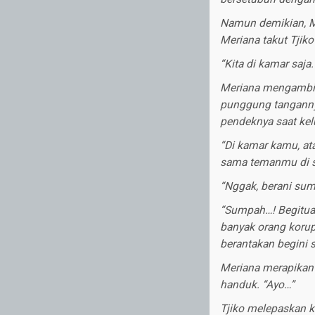
Namun demikian, Mer
Meriana takut Tjik
“Kita di kamar saja
Meriana mengambil
punggung tangannya
pendeknya saat kel
“Di kamar kamu, ata
sama temanmu di s
“Nggak, berani su
“Sumpah…! Begitu
banyak orang korup
berantakan begini s
Meriana merapikan 
handuk. “Ayo…”
Tjiko melepaskan ka