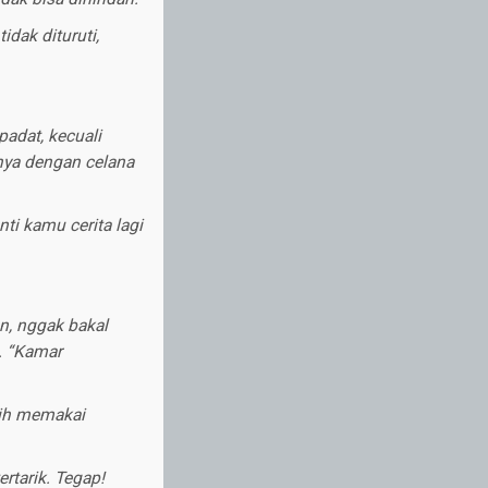
dak dituruti,
dat, kecuali
nya dengan celana
nti kamu cerita lagi
, nggak bakal
. “Kamar
sih memakai
rtarik. Tegap!