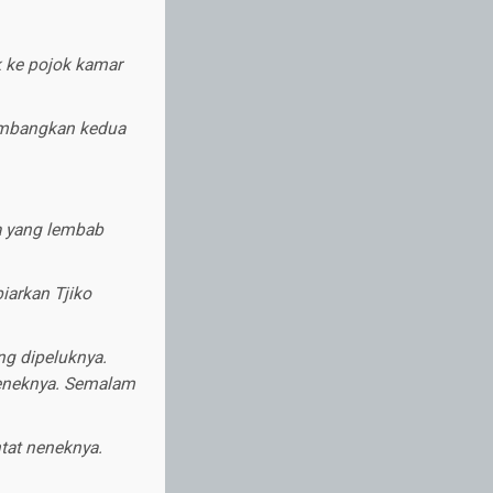
k ke pojok kamar
gembangkan kedua
a yang lembab
iarkan Tjiko
ng dipeluknya.
neneknya. Semalam
tat neneknya.