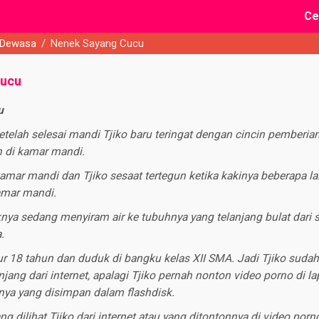
Ce
 Dewasa
/
Nenek Sayang Cucu
Cucu
u
elah selesai mandi Tjiko baru teringat dengan cincin pemberia
n di kamar mandi.
kamar mandi dan Tjiko sesaat tertegun ketika kakinya beberapa l
amar mandi.
nya sedang menyiram air ke tubuhnya yang telanjang bulat dari s
.
r 18 tahun dan duduk di bangku kelas XII SMA. Jadi Tjiko sudah
njang dari internet, apalagi Tjiko pernah nonton video porno di 
nya yang disimpan dalam flashdisk.
ng dilihat Tjiko dari internet atau yang ditontonnya di video por