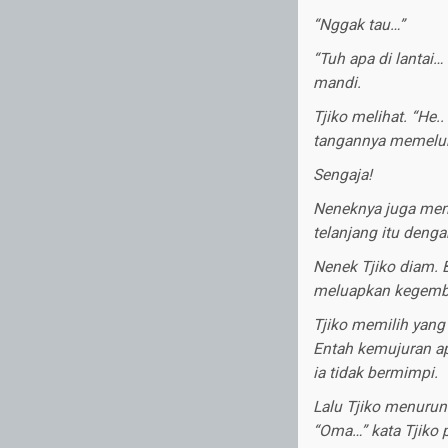
“Nggak tau…”
“Tuh apa di lantai
mandi.
Tjiko melihat. “He
tangannya memelu
Sengaja!
Neneknya juga mem
telanjang itu denga
Nenek Tjiko diam. B
meluapkan kegembi
Tjiko memilih yang
Entah kemujuran ap
ia tidak bermimpi.
Lalu Tjiko menurun
“Oma…” kata Tjiko p