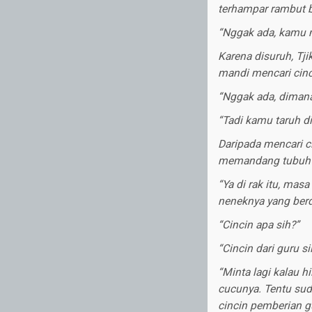
terhampar rambut b
“Nggak ada, kamu m
Karena disuruh, Tj
mandi mencari cinc
“Nggak ada, dimana
“Tadi kamu taruh d
Daripada mencari c
memandang tubuh te
“Ya di rak itu, ma
neneknya yang berd
“Cincin apa sih?”
“Cincin dari guru si
“Minta lagi kalau 
cucunya. Tentu su
cincin pemberian gu