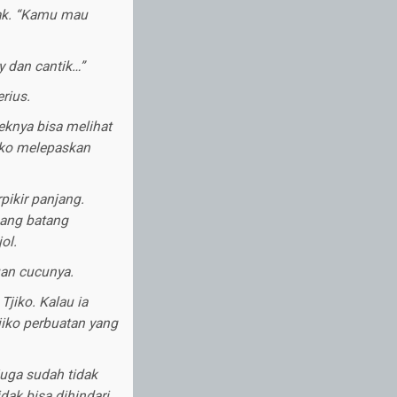
jak. “Kamu mau
 dan cantik…”
rius.
knya bisa melihat
jiko melepaskan
pikir panjang.
ang batang
ol.
uan cucunya.
Tjiko. Kalau ia
jiko perbuatan yang
juga sudah tidak
ak bisa dihindari.