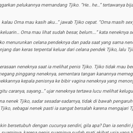
garkan pelukannya memandang Tjiko. “He.. he…” tertawanya bi
kalau Oma mau kasih aku…” jawab Tjiko cepat. “Oma masih sexy
keluarin… Oma mau lihat sudah besar, belum….” kata neneknya se
iko menurunkan celana pendeknya dan pada saat yang sama nene
njang dan keras terpental keluar dari celana pendek Tjiko, lalu T
asaan neneknya saat ia melihat penis Tjiko. Tjiko tidak mau ber
megang pinggang neneknya, sementara tangan kanannya memeg
esekkannya kepala penisnya ke bibir vagina neneknya yang menonj
gitu caranya, sayang…” ujar neneknya tertawa lucu melihat kelug
a nenek Tjiko, sadar sesadar-sadarnya, tidak di bawah pengaruh 
jiko, sebagai nenek pasti ia sangat bersalah karena mengajari T
n bersetubuh dengan cucunya sendiri, gila apa? Dan ia sendiri 
suaminya, karena penis suaminya sudah mati akibat usia yang tid