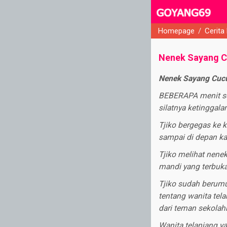
Homepage
/
Cerita
close
Nenek Sayang 
Nenek Sayang Cuc
BEBERAPA menit set
silatnya ketinggala
Tjiko bergegas ke 
sampai di depan k
Tjiko melihat nenek
mandi yang terbuka
Tjiko sudah berumu
tentang wanita tela
dari teman sekolah
Wanita telanjang ya