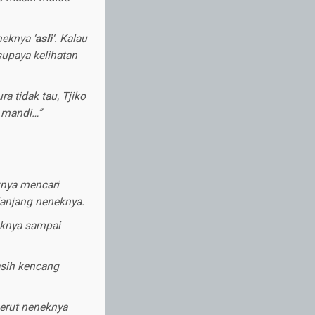
neknya ‘
asli
‘. Kalau
supaya kelihatan
a tidak tau, Tjiko
r mandi…”
knya mencari
lanjang neneknya.
eknya sampai
asih kencang
erut neneknya