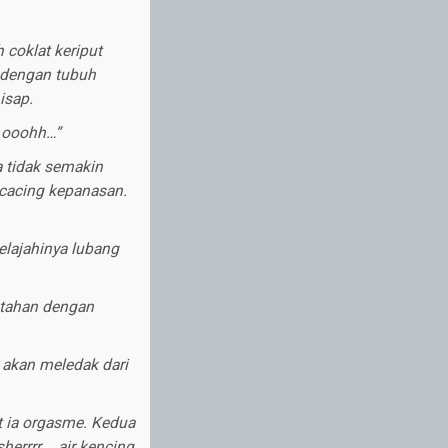
 coklat keriput
g dengan tubuh
isap.
 ooohh…”
 tidak semakin
 cacing kepanasan.
elajahinya lubang
 tahan dengan
 akan meledak dari
at ia orgasme. Kedua
herrrr…. air kencing