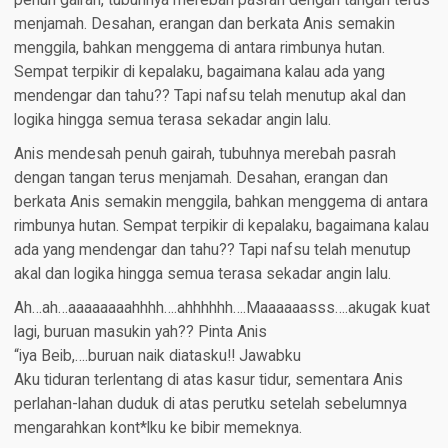
penuh gairah, tubuhnya merebah pasrah dengan tangan terus
menjamah. Desahan, erangan dan berkata Anis semakin
menggila, bahkan menggema di antara rimbunya hutan.
Sempat terpikir di kepalaku, bagaimana kalau ada yang
mendengar dan tahu?? Tapi nafsu telah menutup akal dan
logika hingga semua terasa sekadar angin lalu.
Anis mendesah penuh gairah, tubuhnya merebah pasrah
dengan tangan terus menjamah. Desahan, erangan dan
berkata Anis semakin menggila, bahkan menggema di antara
rimbunya hutan. Sempat terpikir di kepalaku, bagaimana kalau
ada yang mendengar dan tahu?? Tapi nafsu telah menutup
akal dan logika hingga semua terasa sekadar angin lalu.
Ah…ah…aaaaaaaahhhh….ahhhhhh….Maaaaaasss….akugak kuat
lagi, buruan masukin yah?? Pinta Anis
“iya Beib,….buruan naik diatasku!! Jawabku
Aku tiduran terlentang di atas kasur tidur, sementara Anis
perlahan-lahan duduk di atas perutku setelah sebelumnya
mengarahkan kont*lku ke bibir memeknya.