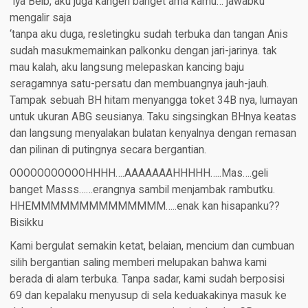
“iya Beib, aku juga kangen banget ama kamu… jawabku
mengalir saja
‘tanpa aku duga, resletingku sudah terbuka dan tangan Anis
sudah masukmemainkan palkonku dengan jari-jarinya. tak
mau kalah, aku langsung melepaskan kancing baju
seragamnya satu-persatu dan membuangnya jauh-jauh.
Tampak sebuah BH hitam menyangga toket 34B nya, lumayan
untuk ukuran ABG seusianya. Taku singsingkan BHnya keatas
dan langsung menyalakan bulatan kenyalnya dengan remasan
dan pilinan di putingnya secara bergantian.
OOOOOOOOOOOHHHH….AAAAAAAHHHHH…..Mas….geli
banget Masss……erangnya sambil menjambak rambutku.
HHEMMMMMMMMMMMMMM…..enak kan hisapanku??
Bisikku
Kami bergulat semakin ketat, belaian, mencium dan cumbuan
silih bergantian saling memberi melupakan bahwa kami
berada di alam terbuka. Tanpa sadar, kami sudah berposisi
69 dan kepalaku menyusup di sela keduakakinya masuk ke