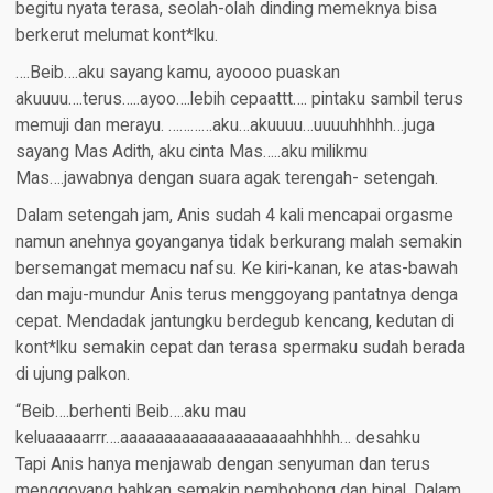
begitu nyata terasa, seolah-olah dinding memeknya bisa
berkerut melumat kont*lku.
….Beib….aku sayang kamu, ayoooo puaskan
akuuuu….terus…..ayoo….lebih cepaattt…. pintaku sambil terus
memuji dan merayu. …………aku…akuuuu…uuuuhhhhh…juga
sayang Mas Adith, aku cinta Mas…..aku milikmu
Mas….jawabnya dengan suara agak terengah- setengah.
Dalam setengah jam, Anis sudah 4 kali mencapai orgasme
namun anehnya goyanganya tidak berkurang malah semakin
bersemangat memacu nafsu. Ke kiri-kanan, ke atas-bawah
dan maju-mundur Anis terus menggoyang pantatnya denga
cepat. Mendadak jantungku berdegub kencang, kedutan di
kont*lku semakin cepat dan terasa spermaku sudah berada
di ujung palkon.
“Beib….berhenti Beib….aku mau
keluaaaaarrr….aaaaaaaaaaaaaaaaaaaahhhhh… desahku
Tapi Anis hanya menjawab dengan senyuman dan terus
menggoyang bahkan semakin pembohong dan binal. Dalam