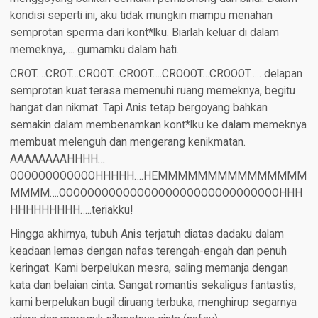
kondisi seperti ini, aku tidak mungkin mampu menahan
semprotan sperma dari kont*lku. Biarlah keluar di dalam
memeknya,…. gumamku dalam hati.
CROT….CROT…CROOT…CROOT….CROOOT…CROOOT….. delapan
semprotan kuat terasa memenuhi ruang memeknya, begitu
hangat dan nikmat. Tapi Anis tetap bergoyang bahkan
semakin dalam membenamkan kont*lku ke dalam memeknya
membuat melenguh dan mengerang kenikmatan.
AAAAAAAAHHHH…
OOOOOOOOOOOOHHHHH….HEMMMMMMMMMMMMMMM
MMMM….OOOOOOOOOOOOOOOOOOOOOOOOOOOOOOOHHH
HHHHHHHHH…..teriakku!
Hingga akhirnya, tubuh Anis terjatuh diatas dadaku dalam
keadaan lemas dengan nafas terengah-engah dan penuh
keringat. Kami berpelukan mesra, saling memanja dengan
kata dan belaian cinta. Sangat romantis sekaligus fantastis,
kami berpelukan bugil diruang terbuka, menghirup segarnya