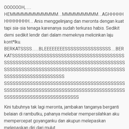
OOOOOOH,……
HEMMMMMMMMMMMM….MMMMMMMMM….AGHHHHH
HHHHHHHH…. Anis menggelinjang dan meronta dengan kuat
tapi sia-sia tenaga karenanya sudah terkuras habis. Sedikit
demi sedikit lendir dari dalam memeknya melicinkan laju
kont*lku.
BERKATSSSS…….BLEEEEEEEESSSSSSSSSSSSSSSS…..BER
KATSSSSSSSSSSSSSSSSSSSSSSSSSSSSSSSSSSSSSSS
SSSSSSSSSSSSSSSSSSSSSSSSSSSSSSSSSSSSSSSSSS
SSSSSSSSSSSSSSSSSSSSSSSSSSSSSSSSSSSSSSSSSS
SSSSSSSSSSSSSSSSSSSSS
SSSSSSSSSSSSSSSSSSSSSSSSSSSSSSSSSSSSSSSSSS
SSSSSSSSSSSSSSSSSSSSSSSSSSSSSSSSSSSSSSSSSS
SSSSSSSSSSSSSSSSSSSSSSSSSS
Kini tubuhnya tak lagi meronta, jambakan tanganya berganti
belaian di rambutku, pahanya melebar mempersilahkan aku
mempercepat goyanganku dan akupun melepaskan
melepaskan diri dari mulut.