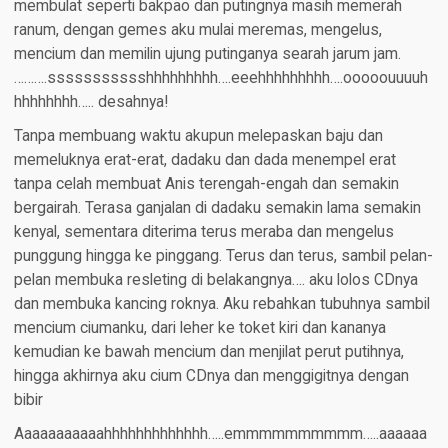
membulat seperti bakpao dan putingnya masih memerah
ranum, dengan gemes aku mulai meremas, mengelus,
mencium dan memilin ujung putinganya searah jarum jam.
……….ssssssssssshhhhhhhhh….eeehhhhhhhhh….ooooouuuuh
hhhhhhhh….. desahnya!
Tanpa membuang waktu akupun melepaskan baju dan
memeluknya erat-erat, dadaku dan dada menempel erat
tanpa celah membuat Anis terengah-engah dan semakin
bergairah. Terasa ganjalan di dadaku semakin lama semakin
kenyal, sementara diterima terus meraba dan mengelus
punggung hingga ke pinggang. Terus dan terus, sambil pelan-
pelan membuka resleting di belakangnya…. aku lolos CDnya
dan membuka kancing roknya. Aku rebahkan tubuhnya sambil
mencium ciumanku, dari leher ke toket kiri dan kananya
kemudian ke bawah mencium dan menjilat perut putihnya,
hingga akhirnya aku cium CDnya dan menggigitnya dengan
bibir
Aaaaaaaaaaahhhhhhhhhhhhh…..emmmmmmmmmm…..aaaaaa