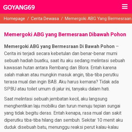
Homepage
/
Cerita Dewasa
/
Memergoki ABG Yang Bermesraan
Memergoki ABG yang Bermesraan Dibawah Pohon
Memergoki ABG yang Bermesraan Di Bawah Pohon
–
Cerita ini terjadi secara kebetulan dan benar-benar murni
sebuah hadiah buatku, saat itu aku sedang melintasi sebuah
kawasan hutan antara Rembang dan Blora. Entah karena
salah makan atau mungkin masuk angin, tiba-tiba perutku
terasa mual dan ingin BAB. Aku harus kemana? Tidak ada
SPBU atau toilet umum di jalur ini, tanyaku dalam hati.
Saat melintasi sebuah jembatan kecil, aku langsung
menghentikan laju mobilku dan turun menuju tepian sungai
yang tidak begitu deras. Entah kenapa, rasa mual dan sakit
diperutku tiba-tiba hilang dan sembuh. Sekitar 10 menit aku
duduk disebuah batu, menunggu reaksi perut kalau-kalau