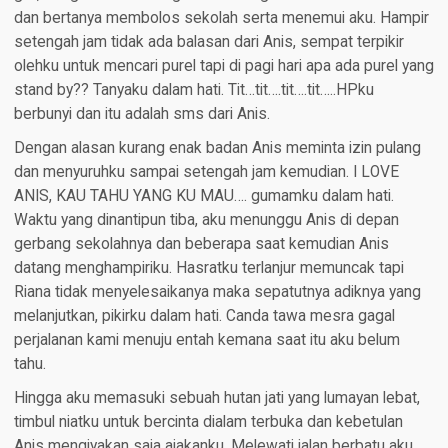
dan bertanya membolos sekolah serta menemui aku. Hampir
setengah jam tidak ada balasan dari Anis, sempat terpikir
olehku untuk mencari purel tapi di pagi hari apa ada purel yang
stand by?? Tanyaku dalam hati. Tit…tit….tit….tit…..HPku
berbunyi dan itu adalah sms dari Anis.
Dengan alasan kurang enak badan Anis meminta izin pulang
dan menyuruhku sampai setengah jam kemudian. I LOVE
ANIS, KAU TAHU YANG KU MAU…. gumamku dalam hati.
Waktu yang dinantipun tiba, aku menunggu Anis di depan
gerbang sekolahnya dan beberapa saat kemudian Anis
datang menghampiriku. Hasratku terlanjur memuncak tapi
Riana tidak menyelesaikanya maka sepatutnya adiknya yang
melanjutkan, pikirku dalam hati. Canda tawa mesra gagal
perjalanan kami menuju entah kemana saat itu aku belum
tahu.
Hingga aku memasuki sebuah hutan jati yang lumayan lebat,
timbul niatku untuk bercinta dialam terbuka dan kebetulan
Anis mengiyakan saja ajakanku. Melewati jalan berbatu aku