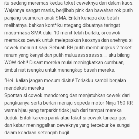
itu sedang meremas kedua toket ceweknya dari dalam kaos.
Wajahnya sangat manis, berjilbab pink dan bawahan rok putih
panjang seumuran anak SMA. Entah kenapa aku betah
melihatnya, bahkan kont*lku ntegang dibuatnya teringat
masa-masa SMA dulu. 10 menit telah berlalu, si cowok
memaksa cewek untuk melepaskan kaosnya dan anehnya si
cewek menurut saja. Sebuah BH putih membungkus 2 toket
ranum yang kenyal dan putih muluusssssssss….. aku bilang
WOW deh!! Disaat mereka mulai meningkatkan cumbuan,
timbul niat isengku untuk menangkap basah mereka.
“Hei…kalian jangan mesum disitu! Teriakku sambil berjalan
mendekati mereka
Spontan si cowok mendorong dan menjatuhkan cewek dari
pangkuanya serta berlari menuju sepeda motor Ninja 150 RR
warna hijau yang terparkir tidak jauh dari tempat mereka
duduk. Entah karena panik atau takut si cowok tancap gas
dan kabur meninggalkan ceweknya yang tercebur ke sungai
dalam keadaan setengah bugil.