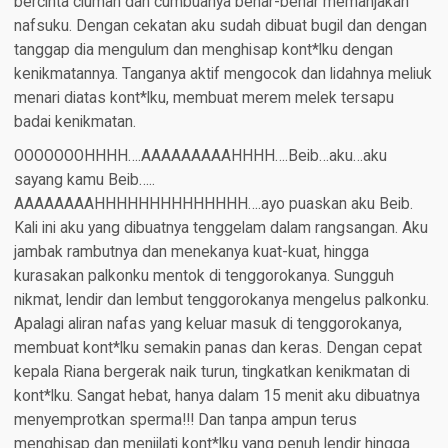
bercinta ciuman dan cumbuanya benar-benar memanjakan
nafsuku. Dengan cekatan aku sudah dibuat bugil dan dengan
tanggap dia mengulum dan menghisap kont*lku dengan
kenikmatannya. Tanganya aktif mengocok dan lidahnya meliuk
menari diatas kont*lku, membuat merem melek tersapu
badai kenikmatan.
OOOOOOOHHHH….AAAAAAAAAHHHH….Beib…aku…aku
sayang kamu Beib…..
AAAAAAAAHHHHHHHHHHHHHH….ayo puaskan aku Beib.
Kali ini aku yang dibuatnya tenggelam dalam rangsangan. Aku
jambak rambutnya dan menekanya kuat-kuat, hingga
kurasakan palkonku mentok di tenggorokanya. Sungguh
nikmat, lendir dan lembut tenggorokanya mengelus palkonku.
Apalagi aliran nafas yang keluar masuk di tenggorokanya,
membuat kont*lku semakin panas dan keras. Dengan cepat
kepala Riana bergerak naik turun, tingkatkan kenikmatan di
kont*lku. Sangat hebat, hanya dalam 15 menit aku dibuatnya
menyemprotkan sperma!!! Dan tanpa ampun terus
menghisap dan menjilati kont*lku yang penuh lendir hingga