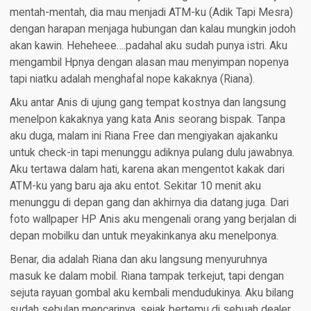
mentah-mentah, dia mau menjadi ATM-ku (Adik Tapi Mesra)
dengan harapan menjaga hubungan dan kalau mungkin jodoh
akan kawin. Heheheee….padahal aku sudah punya istri. Aku
mengambil Hpnya dengan alasan mau menyimpan nopenya
tapi niatku adalah menghafal nope kakaknya (Riana).
Aku antar Anis di ujung gang tempat kostnya dan langsung
menelpon kakaknya yang kata Anis seorang bispak. Tanpa
aku duga, malam ini Riana Free dan mengiyakan ajakanku
untuk check-in tapi menunggu adiknya pulang dulu jawabnya.
Aku tertawa dalam hati, karena akan mengentot kakak dari
ATM-ku yang baru aja aku entot. Sekitar 10 menit aku
menunggu di depan gang dan akhirnya dia datang juga. Dari
foto wallpaper HP Anis aku mengenali orang yang berjalan di
depan mobilku dan untuk meyakinkanya aku menelponya.
Benar, dia adalah Riana dan aku langsung menyuruhnya
masuk ke dalam mobil. Riana tampak terkejut, tapi dengan
sejuta rayuan gombal aku kembali mendudukinya. Aku bilang
sudah sebulan mencarinya, sejak bertemu di sebuah dealer