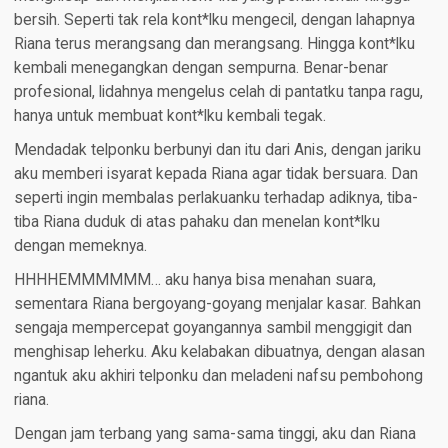
bersih. Seperti tak rela kont*lku mengecil, dengan lahapnya
Riana terus merangsang dan merangsang. Hingga kont*lku
kembali menegangkan dengan sempurna. Benar-benar
profesional, lidahnya mengelus celah di pantatku tanpa ragu,
hanya untuk membuat kont*lku kembali tegak.
Mendadak telponku berbunyi dan itu dari Anis, dengan jariku
aku memberi isyarat kepada Riana agar tidak bersuara. Dan
seperti ingin membalas perlakuanku terhadap adiknya, tiba-
tiba Riana duduk di atas pahaku dan menelan kont*lku
dengan memeknya.
HHHHEMMMMMM… aku hanya bisa menahan suara,
sementara Riana bergoyang-goyang menjalar kasar. Bahkan
sengaja mempercepat goyangannya sambil menggigit dan
menghisap leherku. Aku kelabakan dibuatnya, dengan alasan
ngantuk aku akhiri telponku dan meladeni nafsu pembohong
riana.
Dengan jam terbang yang sama-sama tinggi, aku dan Riana