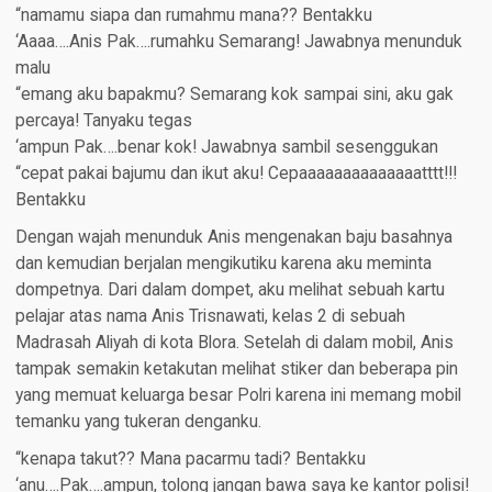
“namamu siapa dan rumahmu mana?? Bentakku
‘Aaaa….Anis Pak….rumahku Semarang! Jawabnya menunduk
malu
“emang aku bapakmu? Semarang kok sampai sini, aku gak
percaya! Tanyaku tegas
‘ampun Pak….benar kok! Jawabnya sambil sesenggukan
“cepat pakai bajumu dan ikut aku! Cepaaaaaaaaaaaaaatttt!!!
Bentakku
Dengan wajah menunduk Anis mengenakan baju basahnya
dan kemudian berjalan mengikutiku karena aku meminta
dompetnya. Dari dalam dompet, aku melihat sebuah kartu
pelajar atas nama Anis Trisnawati, kelas 2 di sebuah
Madrasah Aliyah di kota Blora. Setelah di dalam mobil, Anis
tampak semakin ketakutan melihat stiker dan beberapa pin
yang memuat keluarga besar Polri karena ini memang mobil
temanku yang tukeran denganku.
“kenapa takut?? Mana pacarmu tadi? Bentakku
‘anu….Pak….ampun, tolong jangan bawa saya ke kantor polisi!