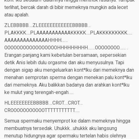
kont*lku sedalam-dalamnya hingga menthok rasanya. Tampak
terlihat, bercak darah di bibir memeknya mungkin ada lecet
atau apalah.
ZLEBBBBB….ZLEEEEEEEEEEEEBBBBB…
PLAKKKK….PLAAAAAAAAAAAKKKKK….PLAKKKKKKKKK…..
AAAAAAAAAAAAAAHHHH……
OOOOOOOOOOOOOOOOOHHHHHHHHH…….OOOOOOOO…… .
Erangan panjang kami kebetulan bersamaan, sepersekian
detik Anis lebih dulu orgasme dan aku menyusulnya. Tapi
dengan sigap aku mengeluarkan kont*lku dari memeknya dan
menahan semprotan sperma dengan menekan palu kont*lku
dari memeknya. Aku balikkan badanya dan arahkan kont*lku
ke mulut yang terengah-engah…..
HLEEEEEEEEBBBBB….CROT….CROT…
CROOOOOOOOOOOTTTTTTTTTTT…..
Semua spermaku menyemprot ke dalam memeknya hingga
membuatnya tersedak. Uhukkk…uhukkk aku langsung
menutup hidungnya agar spermaku tertelan habis olehnya