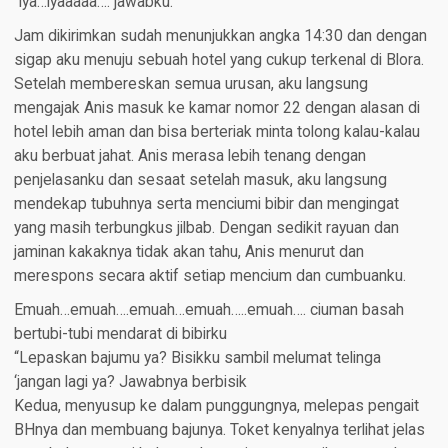
“iya…iyaaaaa…. jawabku.
Jam dikirimkan sudah menunjukkan angka 14:30 dan dengan
sigap aku menuju sebuah hotel yang cukup terkenal di Blora.
Setelah membereskan semua urusan, aku langsung
mengajak Anis masuk ke kamar nomor 22 dengan alasan di
hotel lebih aman dan bisa berteriak minta tolong kalau-kalau
aku berbuat jahat. Anis merasa lebih tenang dengan
penjelasanku dan sesaat setelah masuk, aku langsung
mendekap tubuhnya serta menciumi bibir dan mengingat
yang masih terbungkus jilbab. Dengan sedikit rayuan dan
jaminan kakaknya tidak akan tahu, Anis menurut dan
merespons secara aktif setiap mencium dan cumbuanku.
Emuah…emuah….emuah…emuah…..emuah…. ciuman basah
bertubi-tubi mendarat di bibirku
“Lepaskan bajumu ya? Bisikku sambil melumat telinga
‘jangan lagi ya? Jawabnya berbisik
Kedua, menyusup ke dalam punggungnya, melepas pengait
BHnya dan membuang bajunya. Toket kenyalnya terlihat jelas