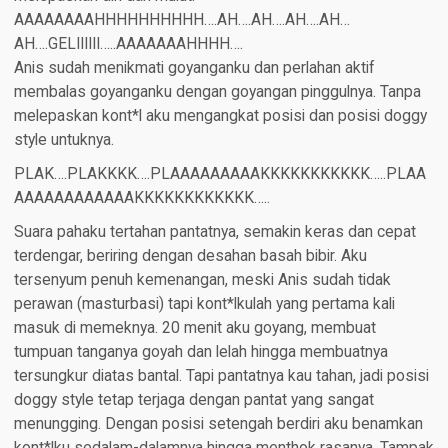
AAAAAAAAHHHHHHHHHH….AH….AH….AH….AH…
AH….GELIIIIII…..AAAAAAAHHHH….
Anis sudah menikmati goyanganku dan perlahan aktif
membalas goyanganku dengan goyangan pinggulnya. Tanpa
melepaskan kont*l aku mengangkat posisi dan posisi doggy
style untuknya.
PLAK….PLAKKKK….PLAAAAAAAAAKKKKKKKKKKK…..PLAA
AAAAAAAAAAAAKKKKKKKKKKKK…..
Suara pahaku tertahan pantatnya, semakin keras dan cepat
terdengar, beriring dengan desahan basah bibir. Aku
tersenyum penuh kemenangan, meski Anis sudah tidak
perawan (masturbasi) tapi kont*lkulah yang pertama kali
masuk di memeknya. 20 menit aku goyang, membuat
tumpuan tanganya goyah dan lelah hingga membuatnya
tersungkur diatas bantal. Tapi pantatnya kau tahan, jadi posisi
doggy style tetap terjaga dengan pantat yang sangat
menungging. Dengan posisi setengah berdiri aku benamkan