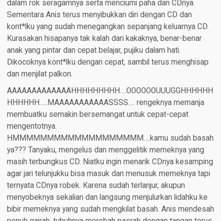
dalam rok seragamnya serta menciumi paha dan CDnya.
Sementara Anis terus menyibukkan diri dengan CD dan
kont*lku yang sudah menegangkan sepanjang keluarnya CD.
Kurasakan hisapanya tak kalah dari kakaknya, benar-benar
anak yang pintar dan cepat belajar, pujiku dalam hati.
Dikocoknya kont*lku dengan cepat, sambil terus menghisap
dan menjilat palkon.
AAAAAAAAAAAAAHHHHHHHHH….OOOOOOUUUGGHHHHHH
HHHHHH…..MAAAAAAAAAAASSSS…. rengeknya memanja
membuatku semakin bersemangat untuk cepat-cepat
mengentotnya.
HMMMMMMMMMMMMMMMMMMM….kamu sudah basah
ya??? Tanyaku, mengelus dan menggelitik memeknya yang
masih terbungkus CD. Niatku ingin menarik CDnya kesamping
agar jari telunjukku bisa masuk dan menusuk memeknya tapi
ternyata CDnya robek. Karena sudah terlanjur, akupun
menyobeknya sekalian dan langsung menjulurkan lidahku ke
bibir memeknya yang sudah mengkilat basah. Anis mendesah