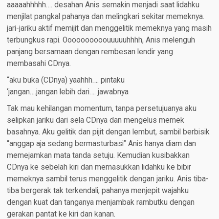
aaaaahhhhh…. desahan Anis semakin menjadi saat lidahku
menjilat pangkal pahanya dan melingkari sekitar memeknya.
jari-jariku aktif memijit dan menggelitik memeknya yang masih
terbungkus rapi. Oooooooooouuuuuhhhh, Anis melenguh
panjang bersamaan dengan rembesan lendir yang
membasahi CDnya.
“aku buka (CDnya) yaahhh…. pintaku
‘jangan….jangan lebih dari…. jawabnya
Tak mau kehilangan momentum, tanpa persetujuanya aku
selipkan jariku dari sela CDnya dan mengelus memek
basahnya. Aku gelitik dan pijit dengan lembut, sambil berbisik
“anggap aja sedang bermasturbasi” Anis hanya diam dan
memejamkan mata tanda setuju. Kemudian kusibakkan
CDnya ke sebelah kiri dan memasukkan lidahku ke bibir
memeknya sambil terus menggelitik dengan jariku. Anis tiba-
tiba bergerak tak terkendali, pahanya menjepit wajahku
dengan kuat dan tanganya menjambak rambutku dengan
gerakan pantat ke kiri dan kanan.