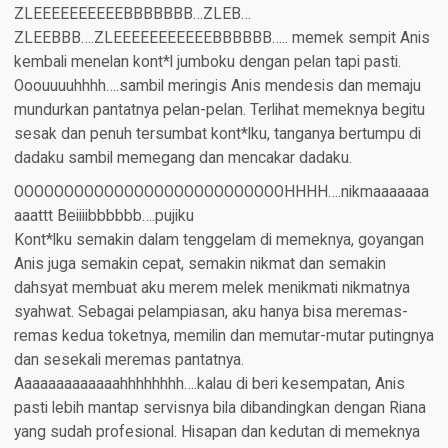
ZLEEEEEEEEEEBBBBBBB…ZLEB…
ZLEEBBB….ZLEEEEEEEEEEEBBBBBB….. memek sempit Anis
kembali menelan kont*l jumboku dengan pelan tapi pasti.
Ooouuuuhhhh….sambil meringis Anis mendesis dan memaju
mundurkan pantatnya pelan-pelan. Terlihat memeknya begitu
sesak dan penuh tersumbat kont*lku, tanganya bertumpu di
dadaku sambil memegang dan mencakar dadaku.
OOOOOOOOOOOOOOOOOOOOOOOOOOOHHHH….nikmaaaaaaa
aaattt Beiiiibbbbbb….pujiku
Kont*lku semakin dalam tenggelam di memeknya, goyangan
Anis juga semakin cepat, semakin nikmat dan semakin
dahsyat membuat aku merem melek menikmati nikmatnya
syahwat. Sebagai pelampiasan, aku hanya bisa meremas-
remas kedua toketnya, memilin dan memutar-mutar putingnya
dan sesekali meremas pantatnya.
Aaaaaaaaaaaaahhhhhhhh….kalau di beri kesempatan, Anis
pasti lebih mantap servisnya bila dibandingkan dengan Riana
yang sudah profesional. Hisapan dan kedutan di memeknya