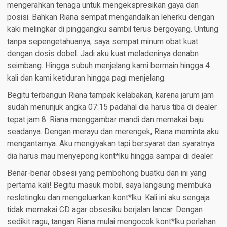
mengerahkan tenaga untuk mengekspresikan gaya dan
posisi. Bahkan Riana sempat mengandalkan leherku dengan
kaki melingkar di pinggangku sambil terus bergoyang. Untung
tanpa sepengetahuanya, saya sempat minum obat kuat
dengan dosis dobel. Jadi aku kuat meladeninya denabn
seimbang. Hingga subuh menjelang kami bermain hingga 4
kali dan kami ketiduran hingga pagi menjelang.
Begitu terbangun Riana tampak kelabakan, karena jarum jam
sudah menunjuk angka 07:15 padahal dia harus tiba di dealer
tepat jam 8. Riana menggambar mandi dan memakai baju
seadanya. Dengan merayu dan merengek, Riana meminta aku
mengantarnya. Aku mengiyakan tapi bersyarat dan syaratnya
dia harus mau menyepong kont*lku hingga sampai di dealer.
Benar-benar obsesi yang pembohong buatku dan ini yang
pertama kali! Begitu masuk mobil, saya langsung membuka
resletingku dan mengeluarkan kont*lku. Kali ini aku sengaja
tidak memakai CD agar obsesiku berjalan lancar. Dengan
sedikit ragu, tangan Riana mulai mengocok kont*lku perlahan