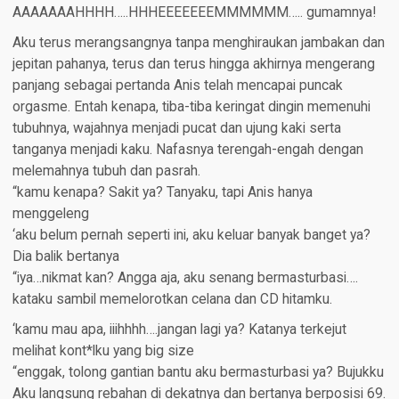
AAAAAAAHHHH…..HHHEEEEEEEMMMMMM….. gumamnya!
Aku terus merangsangnya tanpa menghiraukan jambakan dan
jepitan pahanya, terus dan terus hingga akhirnya mengerang
panjang sebagai pertanda Anis telah mencapai puncak
orgasme. Entah kenapa, tiba-tiba keringat dingin memenuhi
tubuhnya, wajahnya menjadi pucat dan ujung kaki serta
tanganya menjadi kaku. Nafasnya terengah-engah dengan
melemahnya tubuh dan pasrah.
“kamu kenapa? Sakit ya? Tanyaku, tapi Anis hanya
menggeleng
‘aku belum pernah seperti ini, aku keluar banyak banget ya?
Dia balik bertanya
“iya…nikmat kan? Angga aja, aku senang bermasturbasi….
kataku sambil memelorotkan celana dan CD hitamku.
‘kamu mau apa, iiihhhh….jangan lagi ya? Katanya terkejut
melihat kont*lku yang big size
“enggak, tolong gantian bantu aku bermasturbasi ya? Bujukku
Aku langsung rebahan di dekatnya dan bertanya berposisi 69.