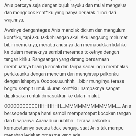
Anis percaya saja dengan bujuk rayuku dan mulai mengelus
dan mengocok kont*lku yang hanya berjarak 1 inci dari
wajahnya.
Awalnya dengantegas Anis menolak dicium dan mengulum
kont*lku, tapi aku takkehilangan akal. Aku langsung melumat
bibir memeknya, meraba anusnya dan memasukkan lidahku
ke dalam memeknya sambil meremas toketnya dengan
tangan kiriku. Rangsangan yang datang bersamaan
membuatnya hilang kendali dan tanpa sadar ingin membalas
perlakuanku dengan mencium dan menghisap palkonku
dengan lahapnya. Ooooouuuuhhhh…..bibir mungilnya terasa
begitu sempit untuk ukuran kont*lku, nampaknya sangat
dipaksakan untuk dimasukkan ke dalam mulut.
OOOOOOOOOOOHHHHHHH….MMMMMMMMMMMM….. Anis
bersepeda tanpa henti sambil mempercepat kocokan tangan
dan hisapanya. Aaaaaduuuuuhhhh….terasa palkonku
kemacetannya secara tidak sengaja saat Anis tak mampu
menahan ledakan orgasme yang ada.