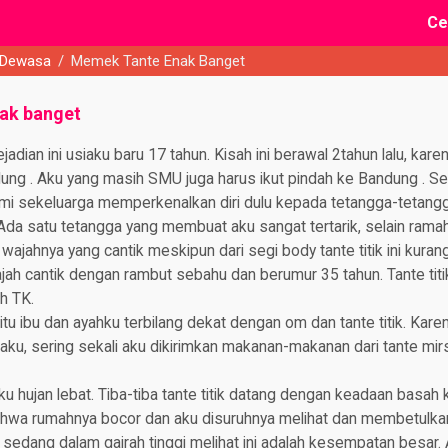
Ce
 Dewasa
/
Memek Tante Enak Banget
ak banget
adian ini usiaku baru 17 tahun. Kisah ini berawal 2tahun lalu, kar
ung . Aku yang masih SMU juga harus ikut pindah ke Bandung . S
ami sekeluarga memperkenalkan diri dulu kepada tetangga-tetang
da satu tetangga yang membuat aku sangat tertarik, selain ramah
ajahnya yang cantik meskipun dari segi body tante titik ini kurang 
wajah cantik dengan rambut sebahu dan berumur 35 tahun. Tante ti
h TK.
itu ibu dan ayahku terbilang dekat dengan om dan tante titik. Kar
aku, sering sekali aku dikirimkan makanan-makanan dari tante mirsh
ku hujan lebat. Tiba-tiba tante titik datang dengan keadaan basah 
hwa rumahnya bocor dan aku disuruhnya melihat dan membetulka
 sedang dalam gairah tinggi melihat ini adalah kesempatan besar