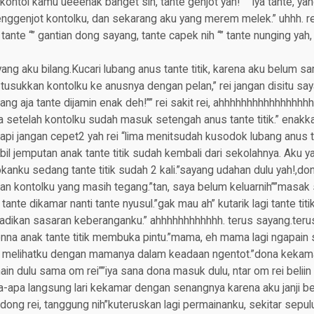
kontol kamu ueeenak banget sih, tante genjot yah! “” Iya tante, ya
menggenjot kontolku, dan sekarang aku yang merem melek.” uhhh. r
ja tante “” gantian dong sayang, tante capek nih “” tante nunging ya
 yang aku bilang.Kucari lubang anus tante titik, karena aku belum 
tusukkan kontolku ke anusnya dengan pelan,” rei jangan disitu sa
ng aja tante dijamin enak deh!”” rei sakit rei, ahhhhhhhhhhhhhhhhhh
sha setelah kontolku sudah masuk setengah anus tante titik.” enakka
api jangan cepet2 yah rei “lima menitsudah kusodok lubang anus tant
il jemputan anak tante titik sudah kembali dari sekolahnya. Aku y
ku sedang tante titik sudah 2 kali.”sayang udahan dulu yah!,dona
kan kontolku yang masih tegang.”tan, saya belum keluarnih””masak s
 tante dikamar nanti tante nyusul.”gak mau ah” kutarik lagi tante ti
dikan sasaran keberanganku.” ahhhhhhhhhhhh. terus sayang.terus.
 donna anak tante titik membuka pintu.”mama, eh mama lagi ngapain 
melihatku dengan mamanya dalam keadaan ngentot.”dona kekamar 
ain dulu sama om rei””iya sana dona masuk dulu, ntar om rei belii
-apa langsung lari kekamar dengan senangnya karena aku janji be
gi dong rei, tanggung nih”kuteruskan lagi permainanku, sekitar sep