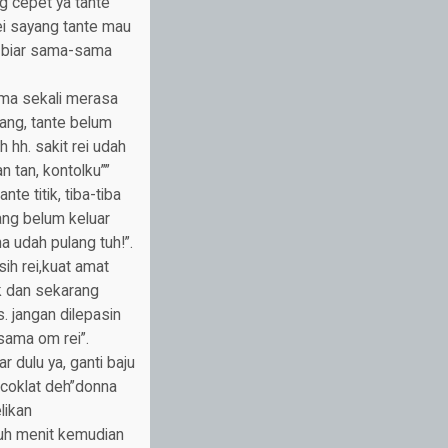
ng cepet ya tante
ei sayang tante mau
h, biar sama-sama
sama sekali merasa
yang, tante belum
 hh. sakit rei udah
n tan, kontolku””
e titik, tiba-tiba
ang belum keluar
 udah pulang tuh!”.
ih rei,kuat amat
tik dan sekarang
 jangan dilepasin
sama om rei”.
dulu ya, ganti baju
n coklat deh”donna
likan
uluh menit kemudian