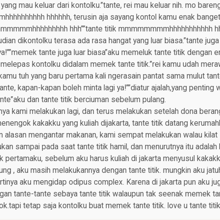
ang mau keluar dari kontolku.”tante, rei mau keluar nih. mo baren
hhhhhhh hhhhhh, terusin aja sayang kontol kamu enak banget s
mmmmmmhhhhhhhhh hhh””tante titik mmmmmmmmhhhhhhhhhhh hh
ian dikontolku terasa ada rasa hangat yang luar biasa.”tante juga k
!””memek tante juga luar biasa”aku memeluk tante titik dengan er
 melepas kontolku didalam memek tante titik.”rei kamu udah mera
] kamu tuh yang baru pertama kali ngerasain pantat sama mulut tan
ante, kapan-kapan boleh minta lagi ya!””diatur ajalah,yang penting
nte”aku dan tante titik berciuman sebelum pulang.
ya kami melakukan lagi, dan terus melakukan setelah dona beran
enengok kakakku yang kuliah dijakarta, tante titik datang kerum
n alasan mengantar makanan, kami sempat melakukan walau kilat s
ukan sampai pada saat tante titik hamil, dan menurutnya itu adalah
 pertamaku, sebelum aku harus kuliah di jakarta menyusul kakakku
ng , aku masih melakukannya dengan tante titik. mungkin aku jat
pertinya aku mengidap odipus complex. Karena di jakarta pun aku ju
n tante-tante sebaya tante titik walaupun tak seenak memek tant
ok.tapi tetap saja kontolku buat memek tante titik. love u tante titi