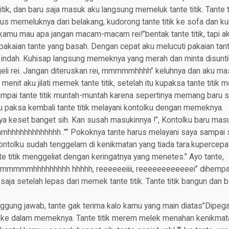
tik, dan baru saja masuk aku langsung memeluk tante titik. Tante ti
us memeluknya dari belakang, kudorong tante titik ke sofa dan ku
, kamu mau apa jangan macam-macam rei!”bentak tante titik, tapi 
 pakaian tante yang basah. Dengan cepat aku melucuti pakaian ta
g indah. Kuhisap langsung memeknya yang merah dan minta disunti
i rei. Jangan diteruskan rei, mmmmmhhhh” keluhnya dan aku masih
 menit aku jilati memek tante titik, setelah itu kupaksa tante titik 
pai tante titik muntah-muntah karena sepertinya memang baru sek
u paksa kembali tante titik melayani kontolku dengan memeknya.
ya keset banget sih. Kan susah masukinnya !”, Kontolku baru mas
hhhhhhhhhhhhh .”” Pokoknya tante harus melayani saya sampai so
kontolku sudah tenggelam di kenikmatan yang tiada tara.kupercep
e titik menggeliat dengan keringatnya yang menetes.” Ayo tante,
mmmhhhhhhhhh hhhhh, reeeeeeiiii, reeeeeeeeeeeei” dihempas
aja setelah lepas dari memek tante titik. Tante titik bangun dan b
ggung jawab, tante gak terima kalo kamu yang main diatas”Dipeg
 ke dalam memeknya. Tante titik merem melek menahan kenikmat