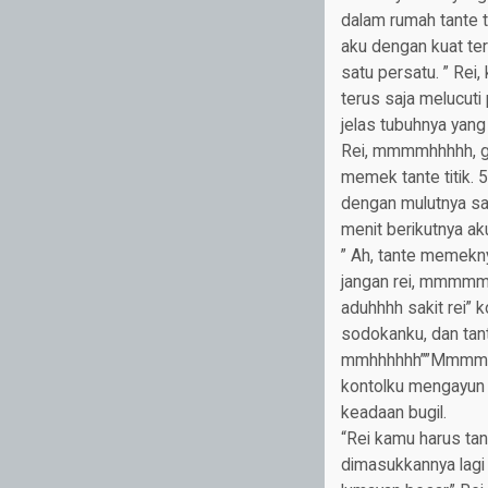
dalam rumah tante ti
aku dengan kuat ter
satu persatu. ” Rei
terus saja melucuti
jelas tubuhnya yan
Rei, mmmmhhhhh, gel
memek tante titik. 5
dengan mulutnya sam
menit berikutnya ak
” Ah, tante memekn
jangan rei, mmmmmm
aduhhhh sakit rei” 
sodokanku, dan tant
mmhhhhhh””Mmmmmm
kontolku mengayun s
keadaan bugil.
“Rei kamu harus tan
dimasukkannya lagi