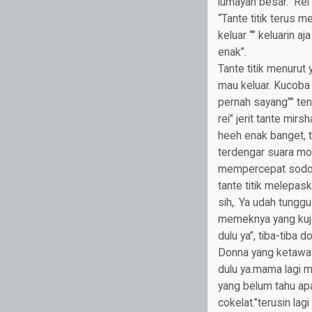
lumayan besar.” Rei 
“Tante titik terus 
keluar “” keluarin a
enak”.
Tante titik menurut
mau keluar. Kucoba 
pernah sayang”” tena
rei” jerit tante mir
heeh enak banget, t
terdengar suara mob
mempercepat sodokan
tante titik melepas
sih,. Ya udah tunggu
memeknya yang kuja
dulu ya”, tiba-tiba
Donna yang ketawa 
dulu ya.mama lagi m
yang belum tahu apa
cokelat.”terusin la