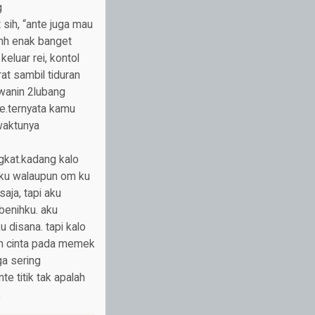
g
ih, “ante juga mau
h enak banget
eluar rei, kontol
at sambil tiduran
wanin 2lubang
te.ternyata kamu
 waktunya
gkat.kadang kalo
ahku walaupun om ku
aja, tapi aku
 benihku. aku
 disana. tapi kalo
uh cinta pada memek
ga sering
e titik tak apalah
k