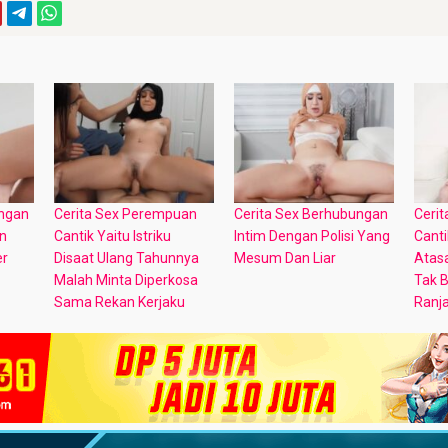
ungan
Cerita Sex Perempuan
Cerita Sex Berhubungan
Ceri
n
Cantik Yaitu Istriku
Intim Dengan Polisi Yang
Canti
er
Disaat Ulang Tahunnya
Mesum Dan Liar
Atasa
Malah Minta Diperkosa
Tak B
Sama Rekan Kerjaku
Ranj