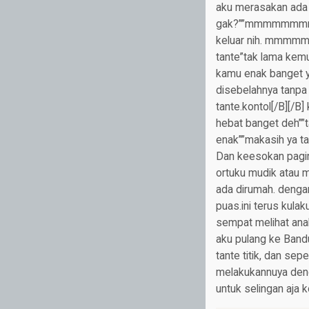
aku merasakan ada y
gak?””mmmmmmmmhhh
keluar nih. mmmm
tante”tak lama kemud
kamu enak banget ya
disebelahnya tanpa
tante.kontol[/B][/B
hebat banget deh””t
enak””makasih ya ta
Dan keesokan pagin
ortuku mudik atau m
ada dirumah. denga
puas.ini terus kulak
sempat melihat anak
aku pulang ke Bandu
tante titik, dan se
melakukannuya denga
untuk selingan aja k