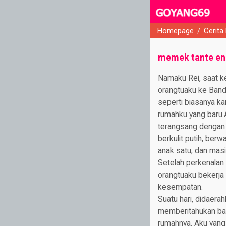
Homepage
/
Cerita
close
memek tante en
Namaku Rei, saat kej
orangtuaku ke Band
seperti biasanya k
rumahku yang baru.A
terangsang dengan w
berkulit putih, ber
anak satu, dan masi
Setelah perkenalan 
orangtuaku bekerja 
kesempatan.
Suatu hari, didaerah
memberitahukan ba
rumahnya. Aku yang