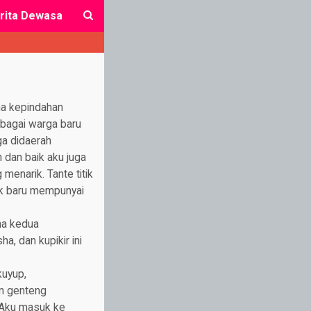
rita Dewasa
close
ena kepindahan
ebagai warga baru
ga didaerah
 dan baik aku juga
menarik. Tante titik
tik baru mempunyai
ena kedua
a, dan kupikir ini
kuyup,
n genteng
. Aku masuk ke