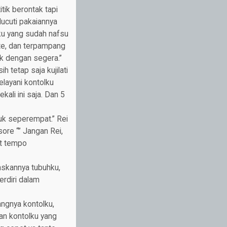
tik berontak tapi
lucuti pakaiannya
aku yang sudah nafsu
nte, dan terpampang
k dengan segera.”
 tetap saja kujilati
melayani kontolku
ali ini saja. Dan 5
uk seperempat.” Rei
re “” Jangan Rei,
at tempo
kannya tubuhku,
erdiri dalam
angnya kontolku,
an kontolku yang