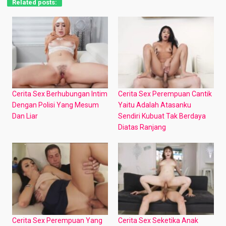
Related posts:
Cerita Sex Berhubungan Intim
Cerita Sex Perempuan Cantik
Dengan Polisi Yang Mesum
Yaitu Adalah Atasanku
Dan Liar
Sendiri Kubuat Tak Berdaya
Diatas Ranjang
Cerita Sex Perempuan Yang
Cerita Sex Seketika Anak