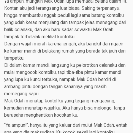
Ya ampun, mungkin Mak Odah lupa memakai celana dalam !!!.
Kontan aku jadi terangsang luar biasa. Saking terpananya,
hingga membuatku nggak peduli lagi sama batang kontolku
yang udah keras menjulang dan tampak jelas menegang dari
balik celanaku, dan aku baru sadar sewaktu Mak Odah
tampak terbelalak melihat kontolku.
Dengan wajah merah karena jengah, aku bangkit dan ngacir
ke kamar mandi di belakang rumah yang berada tak jauh dari
tempatku.
Di dalam kamar mandi, langsung ku pelorotkan celanaku dan
mulai mengocok kontolku, tapi tiba-tiba pintu kamar mandi
yang lupa ku kunci terbuka, nampak Mak Odah berdiri di
ambang pintu dengan tangan kanannya yang masih
memegang sapu.
Mak Odah menatap kontol ku yang tegang mengacung,
kemudian menatap wajahku. Aku hanya bisa melongo, tanpa
berusaha menghentikan kocokan ku.
“Ya ampun!”, hanya itu yang keluar dari mulut Mak Odah, entah
apa yang dia maksudkan. Ku kocok sekali lagi kontolku,