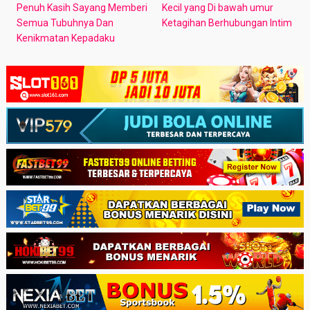
Penuh Kasih Sayang Memberi
Kecil yang Di bawah umur
Semua Tubuhnya Dan
Ketagihan Berhubungan Intim
Kenikmatan Kepadaku