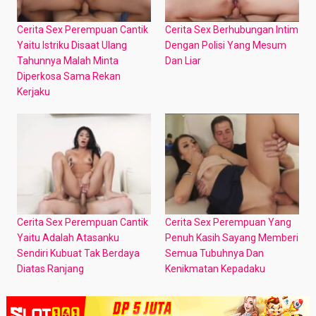
Cerita Sex Perempuan Cantik
Cerita Sex Berhubungan Intim
Yaitu Istriku Disaat Ulang
Dengan Polisi Yang Mesum
Tahunnya Malah Minta
Dan Liar
Diperkosa Sama Rekan
Kerjaku
Cerita Sex Perempuan Cantik
Cerita Sex Perempuan Yang
Yaitu Adalah Atasanku
Penuh Kasih Sayang Memberi
Sendiri Kubuat Tak Berdaya
Semua Tubuhnya Dan
Diatas Ranjang
Kenikmatan Kepadaku