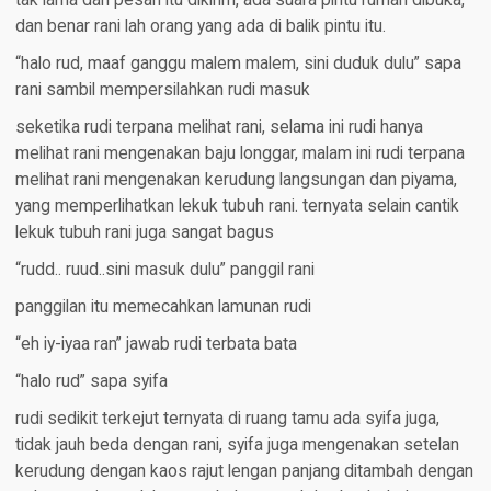
tak lama dari pesan itu dikirim, ada suara pintu rumah dibuka,
dan benar rani lah orang yang ada di balik pintu itu.
“halo rud, maaf ganggu malem malem, sini duduk dulu” sapa
rani sambil mempersilahkan rudi masuk
seketika rudi terpana melihat rani, selama ini rudi hanya
melihat rani mengenakan baju longgar, malam ini rudi terpana
melihat rani mengenakan kerudung langsungan dan piyama,
yang memperlihatkan lekuk tubuh rani. ternyata selain cantik
lekuk tubuh rani juga sangat bagus
“rudd.. ruud..sini masuk dulu” panggil rani
panggilan itu memecahkan lamunan rudi
“eh iy-iyaa ran” jawab rudi terbata bata
“halo rud” sapa syifa
rudi sedikit terkejut ternyata di ruang tamu ada syifa juga,
tidak jauh beda dengan rani, syifa juga mengenakan setelan
kerudung dengan kaos rajut lengan panjang ditambah dengan