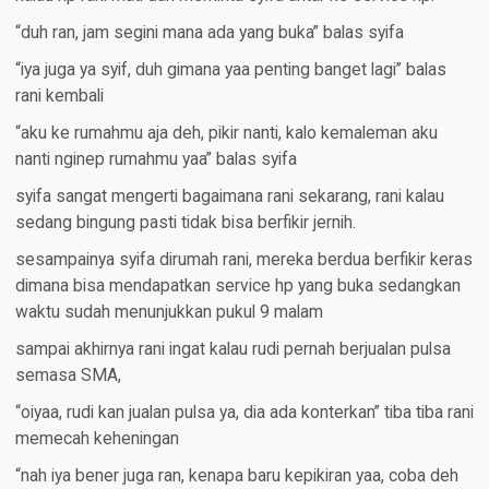
“duh ran, jam segini mana ada yang buka” balas syifa
“iya juga ya syif, duh gimana yaa penting banget lagi” balas
rani kembali
“aku ke rumahmu aja deh, pikir nanti, kalo kemaleman aku
nanti nginep rumahmu yaa” balas syifa
syifa sangat mengerti bagaimana rani sekarang, rani kalau
sedang bingung pasti tidak bisa berfikir jernih.
sesampainya syifa dirumah rani, mereka berdua berfikir keras
dimana bisa mendapatkan service hp yang buka sedangkan
waktu sudah menunjukkan pukul 9 malam
sampai akhirnya rani ingat kalau rudi pernah berjualan pulsa
semasa SMA,
“oiyaa, rudi kan jualan pulsa ya, dia ada konterkan” tiba tiba rani
memecah keheningan
“nah iya bener juga ran, kenapa baru kepikiran yaa, coba deh