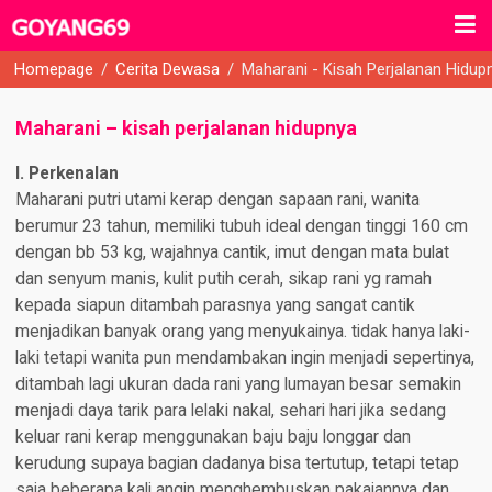
Homepage
/
Cerita Dewasa
/
Maharani - Kisah Perjalanan Hidup
Maharani – kisah perjalanan hidupnya
I. Perkenalan
Maharani putri utami kerap dengan sapaan rani, wanita
berumur 23 tahun, memiliki tubuh ideal dengan tinggi 160 cm
dengan bb 53 kg, wajahnya cantik, imut dengan mata bulat
dan senyum manis, kulit putih cerah, sikap rani yg ramah
kepada siapun ditambah parasnya yang sangat cantik
menjadikan banyak orang yang menyukainya. tidak hanya laki-
laki tetapi wanita pun mendambakan ingin menjadi sepertinya,
ditambah lagi ukuran dada rani yang lumayan besar semakin
menjadi daya tarik para lelaki nakal, sehari hari jika sedang
keluar rani kerap menggunakan baju baju longgar dan
kerudung supaya bagian dadanya bisa tertutup, tetapi tetap
saja beberapa kali angin menghembuskan pakaiannya dan