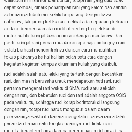
walaupun kini rani kembali sendiri, tetapi rani yang dulu tidak
dapat kembali, dibalik penampilan rani yang kalem dan santun,
sebenarnya tubuh rani selalu berperang dengan hawa
nafsunya, tak jarang ketika rani melihat ada sepasang kekasih
sedang bermesraan atau melihat sedang berpelukan di
motor selalu teringat kenangan rani dengan mantannya dan
pasti teringat rani pernah melakukan apa saja, untungnya rani
selalu berhasil mengontrolnya dengan cara mengalihkan
fokus pikirannya ke hal hal lain salah satu cara dengan
kegiatan kegiatan kampus diluar jam kuliah yang dia ikuti.
rudi adalah salah satu lelaki yang tertarik dengan kecantikan
rani, dan masih berusaha untuk mendapatkan hati rani, rudi
pertama mengenal rani waktu di SMA, rudi satu sekolah
dengan rani, dan kebetulan rudi dan rani adalah anggota OSIS
pada waktu itu, sehingga rudi kerap berinteraksi langsung
dengan rani, tetapi rudi harus mengubur dalam dalam
perasaannya waktu itu karena mengetahui bahwa rani adalah
pacar dari teman satu tongkrongannya. rudi tidak ingin
mereka berantem hanya karena perempuan. rudi hanya bisa