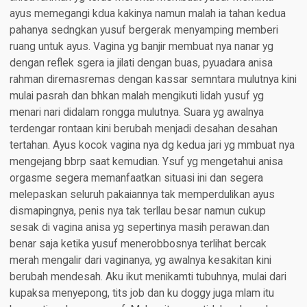
ayus memegangi kdua kakinya namun malah ia tahan kedua
pahanya sedngkan yusuf bergerak menyamping memberi
ruang untuk ayus. Vagina yg banjir membuat nya nanar yg
dengan reflek sgera ia jilati dengan buas, pyuadara anisa
rahman diremasremas dengan kassar semntara mulutnya kini
mulai pasrah dan bhkan malah mengikuti lidah yusuf yg
menari nari didalam rongga mulutnya. Suara yg awalnya
terdengar rontaan kini berubah menjadi desahan desahan
tertahan. Ayus kocok vagina nya dg kedua jari yg mmbuat nya
mengejang bbrp saat kemudian. Ysuf yg mengetahui anisa
orgasme segera memanfaatkan situasi ini dan segera
melepaskan seluruh pakaiannya tak memperdulikan ayus
dismapingnya, penis nya tak terllau besar namun cukup
sesak di vagina anisa yg sepertinya masih perawan.dan
benar saja ketika yusuf menerobbosnya terlihat bercak
merah mengalir dari vaginanya, yg awalnya kesakitan kini
berubah mendesah. Aku ikut menikamti tubuhnya, mulai dari
kupaksa menyepong, tits job dan ku doggy juga mlam itu