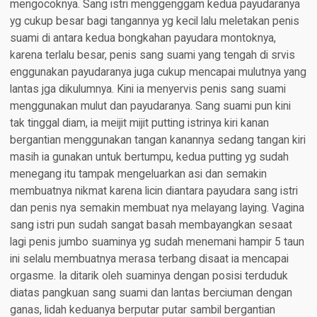
mengocoknya. Sang istri menggenggam kedua payudaranya
yg cukup besar bagi tangannya yg kecil lalu meletakan penis
suami di antara kedua bongkahan payudara montoknya,
karena terlalu besar, penis sang suami yang tengah di srvis
enggunakan payudaranya juga cukup mencapai mulutnya yang
lantas jga dikulumnya. Kini ia menyervis penis sang suami
menggunakan mulut dan payudaranya. Sang suami pun kini
tak tinggal diam, ia meijit mijit putting istrinya kiri kanan
bergantian menggunakan tangan kanannya sedang tangan kiri
masih ia gunakan untuk bertumpu, kedua putting yg sudah
menegang itu tampak mengeluarkan asi dan semakin
membuatnya nikmat karena licin diantara payudara sang istri
dan penis nya semakin membuat nya melayang laying. Vagina
sang istri pun sudah sangat basah membayangkan sesaat
lagi penis jumbo suaminya yg sudah menemani hampir 5 taun
ini selalu membuatnya merasa terbang disaat ia mencapai
orgasme. Ia ditarik oleh suaminya dengan posisi terduduk
diatas pangkuan sang suami dan lantas berciuman dengan
ganas, lidah keduanya berputar putar sambil bergantian