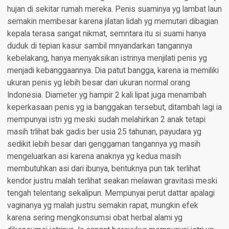
hujan di sekitar rumah mereka. Penis suaminya yg lambat laun
semakin membesar karena jilatan lidah yg memutari dibagian
kepala terasa sangat nikmat, semntara itu si suami hanya
duduk di tepian kasur sambil mnyandarkan tangannya
kebelakang, hanya menyaksikan istrinya menjilati penis yg
menjadi kebanggaannya. Dia patut bangga, karena ia memiliki
ukuran penis yg lebih besar dari ukuran normal orang
Indonesia. Diameter yg hampir 2 kali lipat juga menambah
keperkasaan penis yg ia banggakan tersebut, ditambah lagi ia
mempunyai istri yg meski sudah melahirkan 2 anak tetapi
masih trlihat bak gadis ber usia 25 tahunan, payudara yg
sedikit lebih besar dari genggaman tangannya yg masih
mengeluarkan asi karena anaknya yg kedua masih
membutuhkan asi dari ibunya, bentuknya pun tak terlihat
kendor justru malah terlihat seakan melawan gravitasi meski
tengah telentang sekalipun. Mempunyai perut dattar apalagi
vaginanya yg malah justru semakin rapat, mungkin efek
karena sering mengkonsumsi obat herbal alami yg