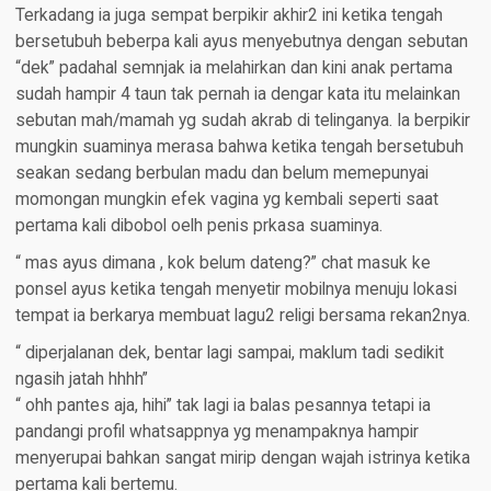
Terkadang ia juga sempat berpikir akhir2 ini ketika tengah
bersetubuh beberpa kali ayus menyebutnya dengan sebutan
“dek” padahal semnjak ia melahirkan dan kini anak pertama
sudah hampir 4 taun tak pernah ia dengar kata itu melainkan
sebutan mah/mamah yg sudah akrab di telinganya. Ia berpikir
mungkin suaminya merasa bahwa ketika tengah bersetubuh
seakan sedang berbulan madu dan belum memepunyai
momongan mungkin efek vagina yg kembali seperti saat
pertama kali dibobol oelh penis prkasa suaminya.
“ mas ayus dimana , kok belum dateng?” chat masuk ke
ponsel ayus ketika tengah menyetir mobilnya menuju lokasi
tempat ia berkarya membuat lagu2 religi bersama rekan2nya.
“ diperjalanan dek, bentar lagi sampai, maklum tadi sedikit
ngasih jatah hhhh”
“ ohh pantes aja, hihi” tak lagi ia balas pesannya tetapi ia
pandangi profil whatsappnya yg menampaknya hampir
menyerupai bahkan sangat mirip dengan wajah istrinya ketika
pertama kali bertemu.