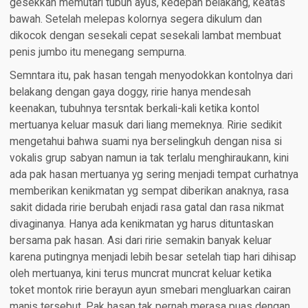
gesekkan memutari tubuh ayus, kedepan belakang, keatas
bawah. Setelah melepas kolornya segera dikulum dan
dikocok dengan sesekali cepat sesekali lambat membuat
penis jumbo itu menegang sempurna.
Semntara itu, pak hasan tengah menyodokkan kontolnya dari
belakang dengan gaya doggy, ririe hanya mendesah
keenakan, tubuhnya tersntak berkali-kali ketika kontol
mertuanya keluar masuk dari liang memeknya. Ririe sedikit
mengetahui bahwa suami nya berselingkuh dengan nisa si
vokalis grup sabyan namun ia tak terlalu menghiraukann, kini
ada pak hasan mertuanya yg sering menjadi tempat curhatnya
memberikan kenikmatan yg sempat diberikan anaknya, rasa
sakit didada ririe berubah enjadi rasa gatal dan rasa nikmat
divaginanya. Hanya ada kenikmatan yg harus dituntaskan
bersama pak hasan. Asi dari ririe semakin banyak keluar
karena putingnya menjadi lebih besar setelah tiap hari dihisap
oleh mertuanya, kini terus muncrat muncrat keluar ketika
toket montok ririe berayun ayun smebari mengluarkan cairan
manis tersebut. Pak hasan tak pernah merasa puas dengan