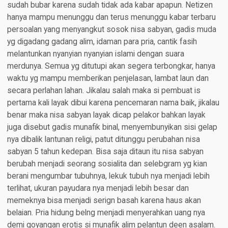
sudah bubar karena sudah tidak ada kabar apapun. Netizen
hanya mampu menunggu dan terus menunggu kabar terbaru
persoalan yang menyangkut sosok nisa sabyan, gadis muda
yg digadang gadang alim, idaman para pria, cantik fasih
melantunkan nyanyian nyanyian islami dengan suara
merdunya. Semua yg ditutupi akan segera terbongkar, hanya
waktu yg mampu memberikan penjelasan, lambat laun dan
secara perlahan lahan. Jikalau salah maka si pembuat is
pertama kali layak dibui karena pencemaran nama baik, jikalau
benar maka nisa sabyan layak dicap pelakor bahkan layak
juga disebut gadis munafik binal, menyembunyikan sisi gelap
nya dibalik lantunan religi, patut ditunggu perubahan nisa
sabyan 5 tahun kedepan. Bisa saja ditaun itu nisa sabyan
berubah menjadi seorang sosialita dan selebgram yg kian
berani mengumbar tubuhnya, lekuk tubuh nya menjadi lebih
terlihat, ukuran payudara nya menjadi lebih besar dan
memeknya bisa menjadi serign basah karena haus akan
belaian. Pria hidung belng menjadi menyerahkan uang nya
demi goyangan erotis si munafik alim pelantun deen asalam.