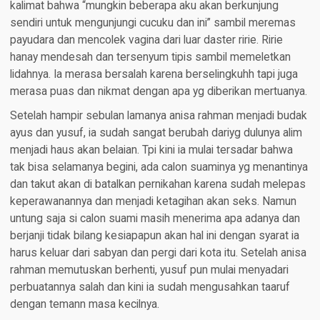
kalimat bahwa “mungkin beberapa aku akan berkunjung
sendiri untuk mengunjungi cucuku dan ini” sambil meremas
payudara dan mencolek vagina dari luar daster ririe. Ririe
hanay mendesah dan tersenyum tipis sambil memeletkan
lidahnya. Ia merasa bersalah karena berselingkuhh tapi juga
merasa puas dan nikmat dengan apa yg diberikan mertuanya.
Setelah hampir sebulan lamanya anisa rahman menjadi budak
ayus dan yusuf, ia sudah sangat berubah dariyg dulunya alim
menjadi haus akan belaian. Tpi kini ia mulai tersadar bahwa
tak bisa selamanya begini, ada calon suaminya yg menantinya
dan takut akan di batalkan pernikahan karena sudah melepas
keperawanannya dan menjadi ketagihan akan seks. Namun
untung saja si calon suami masih menerima apa adanya dan
berjanji tidak bilang kesiapapun akan hal ini dengan syarat ia
harus keluar dari sabyan dan pergi dari kota itu. Setelah anisa
rahman memutuskan berhenti, yusuf pun mulai menyadari
perbuatannya salah dan kini ia sudah mengusahkan taaruf
dengan temann masa kecilnya.