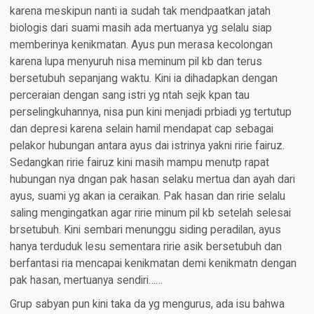
karena meskipun nanti ia sudah tak mendpaatkan jatah
biologis dari suami masih ada mertuanya yg selalu siap
memberinya kenikmatan. Ayus pun merasa kecolongan
karena lupa menyuruh nisa meminum pil kb dan terus
bersetubuh sepanjang waktu. Kini ia dihadapkan dengan
perceraian dengan sang istri yg ntah sejk kpan tau
perselingkuhannya, nisa pun kini menjadi prbiadi yg tertutup
dan depresi karena selain hamil mendapat cap sebagai
pelakor hubungan antara ayus dai istrinya yakni ririe fairuz.
Sedangkan ririe fairuz kini masih mampu menutp rapat
hubungan nya dngan pak hasan selaku mertua dan ayah dari
ayus, suami yg akan ia ceraikan. Pak hasan dan ririe selalu
saling mengingatkan agar ririe minum pil kb setelah selesai
brsetubuh. Kini sembari menunggu siding peradilan, ayus
hanya terduduk lesu sementara ririe asik bersetubuh dan
berfantasi ria mencapai kenikmatan demi kenikmatn dengan
pak hasan, mertuanya sendiri……
Grup sabyan pun kini taka da yg mengurus, ada isu bahwa