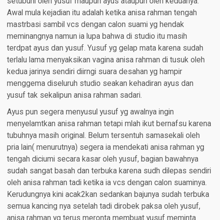
setubuhi oleh yusuf maupun ayus ataupun oleh keduanya.
Awal mula kejadian itu adalah ketika anisa rahman tengah
mastrbasi sambil vcs dengan calon suami yg hendak
meminangnya namun ia lupa bahwa di studio itu masih
terdpat ayus dan yusuf. Yusuf yg gelap mata karena sudah
terlalu lama menyaksikan vagina anisa rahman di tusuk oleh
kedua jarinya sendiri diirngi suara desahan yg hampir
menggema diseluruh studio seakan kehadiran ayus dan
yusuf tak sekalipun anisa rahman sadari.
Ayus pun segera menyusul yusuf yg awalnya ingin
menyelamtkan anisa rahman tetapi mlah ikut bernafsu karena
tubuhnya masih original. Belum tersentuh samasekali oleh
pria lain( menurutnya) segera ia mendekati anisa rahman yg
tengah diciumi secara kasar oleh yusuf, bagian bawahnya
sudah sangat basah dan terbuka karena sudh dilepas sendiri
oleh anisa rahman tadi ketika ia vcs dengan calon suaminya.
Kerudungnya kini acak2kan sedankan bajunya sudah terbuka
semua kancing nya setelah tadi dirobek paksa oleh yusuf,
anisa rahman yg terus meronta membuat yusuf meminta