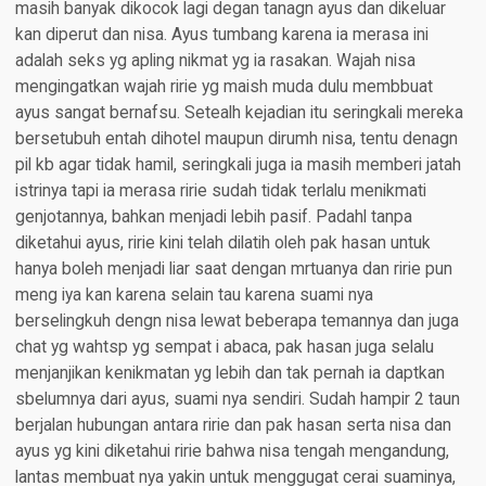
masih banyak dikocok lagi degan tanagn ayus dan dikeluar
kan diperut dan nisa. Ayus tumbang karena ia merasa ini
adalah seks yg apling nikmat yg ia rasakan. Wajah nisa
mengingatkan wajah ririe yg maish muda dulu membbuat
ayus sangat bernafsu. Setealh kejadian itu seringkali mereka
bersetubuh entah dihotel maupun dirumh nisa, tentu denagn
pil kb agar tidak hamil, seringkali juga ia masih memberi jatah
istrinya tapi ia merasa ririe sudah tidak terlalu menikmati
genjotannya, bahkan menjadi lebih pasif. Padahl tanpa
diketahui ayus, ririe kini telah dilatih oleh pak hasan untuk
hanya boleh menjadi liar saat dengan mrtuanya dan ririe pun
meng iya kan karena selain tau karena suami nya
berselingkuh dengn nisa lewat beberapa temannya dan juga
chat yg wahtsp yg sempat i abaca, pak hasan juga selalu
menjanjikan kenikmatan yg lebih dan tak pernah ia daptkan
sbelumnya dari ayus, suami nya sendiri. Sudah hampir 2 taun
berjalan hubungan antara ririe dan pak hasan serta nisa dan
ayus yg kini diketahui ririe bahwa nisa tengah mengandung,
lantas membuat nya yakin untuk menggugat cerai suaminya,