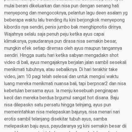
mulai berani dikeluarkan dan nisa pun dengan senang hati
menyepong dan mengocoknya, pelantun lagu deen asalam yg
beberapa waktu lalu trending itu kini berjongkok menyepong
kibordis nya sendiri, penis jumbo bak menghipnotis dirinya.
Wajahnya selalu saja penuh peju ketika ayus capai
klimaksnya, pyaudaranya pun dirasa nisa semakin besar,
mungkin efek setiap diremas oleh ayus maupun tangannya
sendiri. Hingga suatu hari ketika sabyan mengadakn shot
video di bali, ayus mengajaknya berjalan jalan sambil sesekali
menikmati tubuhnya, atau sebaliknya. Di hari terakhir take
video, jam 10 pagi telah selesai dan untuk mengisi waktu
luang mereka menikmati nuansa bali, tapi berpncar2 dan nisa
kebetulan bersama ayus. Ia menju kesebuah penginapan
kecil dan mereka berdua brgumul sangat hot disana. Baju
nisa dilepaskn satu persatu hingga telnjang, ayus pun
memerintahkan nisa melepaskan bajunya, nisa menari nari
erotis sambil telanjang disekitar tubuh ayus, samba
melepaskan baju ayus, payudaranya yg kini semakin besar dii