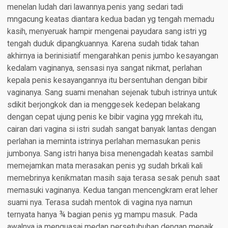
menelan ludah dari lawannya.penis yang sedari tadi
mngacung keatas diantara kedua badan yg tengah memadu
kasih, menyeruak hampir mengenai payudara sang istri yg
tengah duduk dipangkuannya. Karena sudah tidak tahan
akhirnya ia berinisiatif mengarahkan penis jumbo kesayangan
kedalam vaginanya, sensasi nya sangat nikmat, perlahan
kepala penis kesayangannya itu bersentuhan dengan bibir
vaginanya. Sang suami menahan sejenak tubuh istrinya untuk
sdikit berjongkok dan ia menggesek kedepan belakang
dengan cepat ujung penis ke bibir vagina ygg mrekah itu,
cairan dari vagina si istri sudah sangat banyak lantas dengan
perlahan ia meminta istrinya perlahan memasukan penis
jumbonya. Sang istri hanya bisa menengadah keatas sambil
memejamkan mata merasakan penis yg sudah brkali kali
memebrinya kenikmatan masih saja terasa sesak penuh saat
memasuki vaginanya. Kedua tangan mencengkram erat leher
suami nya. Terasa sudah mentok di vagina nya namun
ternyata hanya ¾ bagian penis yg mampu masuk. Pada
awalnya ia menguasai medan persetubuhan dengan menaik