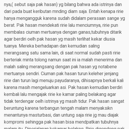
nya,( sebut saja pak hasan) yg bilang bahwa ada istrinya dan
dari pada buat keributan mnding diam saja. Entah kenapa ririe
hanya mengangguk karena sudah didalam perasaan sange yg
berat. Pak hasan mendekati ririe lalu menciumnya, ririe pun
membalas ciuman mertuanya dengan ganas,tubuhnya ditarik
agar berdiri oelh pak hasan yg masih terlihat kekar diusia
tuanya. Mereka berhadapan dan kemudian saling
merangsang satu sama lain, di saat normal sudah pasti ririe
berteriak minta tolong namun saat ini ia malah menerima dan
malah saling merangsang dengan pak hasan yg notabene
mertuanya sendiri. Ciuman pak hasan turun keleher jenjang
ririe dan turun lagi menuju payudaranya, dihisapnya berkali kali
karena masih mengeluarkan asi. Pak hasan kemudian berdiri
kembali lalu mengajak ririe ke kamar paling belakang agar
tidak terdengar oelh istrinya yg masih tidur. Pak hasan sangat
beruntung karena terbangun tengah malam menyaksikn
menantunya masturbasi, dan untung saja ririe jg mau diajak
kompromi sehingga pak hasan bisa mendpatkan tubuhnya