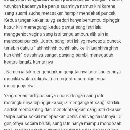
turunkan badannya ke penis suaminya namun kini karena
sang suami sudha merasakan hampir mendekati puncak.
Kedua tangan kekar itu yg sedari hanya bertumpu dipinggir
kasur kini memegangi kedua pantat sang istri lalu
menggenjot vagina sang istri tanpa ampun, alih alih ia
mencapai puncak. Justru sang istri lah yg mencapai puncak
terlebih dahulu “ ahhhhhhhh pahhh aku kelllh luarhhhhrghhh
hah ahhh” desahnya sangat panjang sambil menegadah
keatas langit2 kamar nya
. Namun ia tak mengendurkan genjotannya agar ang istrinya
memiliki waktu istirahat namun justru semakin cepat
menggenjotnya.
Yang sedari tadi posisinya duduk dengan sang istri
merangkul nya dipinggir kasur, ia mengangkat sang istri lalu
sedikit membanting dan menelentangkan sang istri dikasur
tanpa sama sekali melepaskan penis dari vagina istrinya. Di
genjotnya secara brutal, sang istri hanya mampu mendesah