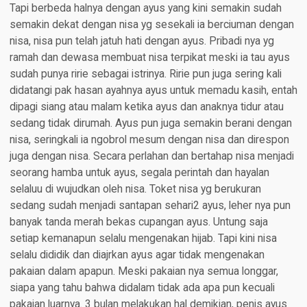
Tapi berbeda halnya dengan ayus yang kini semakin sudah
semakin dekat dengan nisa yg sesekali ia berciuman dengan
nisa, nisa pun telah jatuh hati dengan ayus. Pribadi nya yg
ramah dan dewasa membuat nisa terpikat meski ia tau ayus
sudah punya ririe sebagai istrinya. Ririe pun juga sering kali
didatangi pak hasan ayahnya ayus untuk memadu kasih, entah
dipagi siang atau malam ketika ayus dan anaknya tidur atau
sedang tidak dirumah. Ayus pun juga semakin berani dengan
nisa, seringkali ia ngobrol mesum dengan nisa dan direspon
juga dengan nisa. Secara perlahan dan bertahap nisa menjadi
seorang hamba untuk ayus, segala perintah dan hayalan
selaluu di wujudkan oleh nisa. Toket nisa yg berukuran
sedang sudah menjadi santapan sehari2 ayus, leher nya pun
banyak tanda merah bekas cupangan ayus. Untung saja
setiap kemanapun selalu mengenakan hijab. Tapi kini nisa
selalu dididik dan diajrkan ayus agar tidak mengenakan
pakaian dalam apapun. Meski pakaian nya semua longgar,
siapa yang tahu bahwa didalam tidak ada apa pun kecuali
pakaian luarnya. 3 bulan melakukan hal demikian, penis ayus