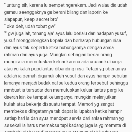
“ untung sih, karena lu sempet ngerekam. Jadi walau dia udah
gamau seenggaknya ga berani bilang dan laporin ke
siapapun, keep secret bro”
“ oke deh, udah tobat gw”
“” gw juga lah, tenang aja” ayus lalu berlalu dari hadapan yusuf,
yusuf menggelengkan kepala dan berharap hubungan nisa
dan ayus tak seperti ketika hubungannya dengan anisa
rahman dan ayus juga. Mungkin sebagian besar orang
mengira ia memutuskan keluar karena ada urusan keluarga
atau yg kalah popularitas dibanding nisa. Tetapi yg sbenarnya
adalah ia pernah digumuli oleh yusuf dan ayus hampir sebulan
lamanya menjadi budak nafsu kedua orang tersebut sehingga
mmbuat ia tersadar dan memutuskan keluar lantas pergi ke
daerah lain ke tempat keluarganya, mungkin melanjutkan
kuliah atau bekerja dissuatu tempat. Memori yg sangat
membekas diingatannya tak dapat ia lupakan ketika hampir
setiap hari ia dan ayus mendpat servis dari anisa rahman yg
sesekali ia harus memaksa tapi kadang juga ia yg memnta di