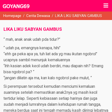
Homepage
/
Cerita Dewasa
/
LIKA LIKU SABYAN GAMBUS
LIKA LIKU SABYAN GAMBUS
“ mah, anak anak udah pda tidur?”
“ udah pa, emangnya kenapa, hihi”
“ehh ga peka apa ya, tuh liat ada yg mau ikutan ngobrol”
ucapnya sambil menunjuk kemaluannya
“ihh kasian adek kecil udah berdiri, mau diapain nih? Emang
bisa ngobrol pa? “
“jangan diliatin aja ma, kan kalo ngobrol pake mulut, “
Si perempuan tersebut kemudian menciumi kemaluan
suaminya setelah memastikan anak2nya yg masih kecil
tertidur lelap. Seperti kebiasaan setiap harinya dan juga
sudah menjadi lumrahnya dalam kehidupan rumah tangga,
mereka berdua saat ini tengah memadu kasih diiringi lebatnya