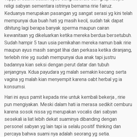
religi sabyan sementara istrinya bernama ririe fairuz.
Keduanya merupakan pasangan yg sangat serasi yg kini telah
mempunyai dua buah hati yg masih kecil, sudah tak dapat
dihitung lagi berapa banyak sperma maupun cairan
kewanitaan yg dikeluarkan ketika mereka berdua bersetubuh.
Sudah hampir 5 taun usia pernikahan mereka namun baik ririe
maupun ayus masih sangat lihai dan perkasa ketika diranjang,
terlebih ririe yg sudah mempunyai dua anak tapi justru
badannya kian seksi dengan perut datar dan tubuh
jenjangnya. Kdua payudara yg malah semakin kecang serta
vagina yg malah kian menyempit karena oabt herbal yg ia
konsumsi.
Hari ini ayus pamit kepada ririe untuk kembali bekerja , ririe
pun mengiyakan. Meski dalam hati ia merasa sedikit cemburu
karena sosok nissa yg merupakan vocalis dari sabyan
sesekali ia liat lebih dekat suaminya dibanding dengan
personel sabyan yg lain tapi ia selalu positif thinking dan
percaya bahwa suami nya adalah seorang yg setia.