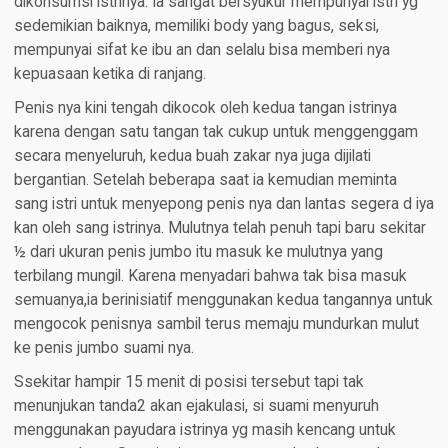
dikonsumsi istrinya. Ia sangat bersyukur mempunyai istri yg
sedemikian baiknya, memiliki body yang bagus, seksi,
mempunyai sifat ke ibu an dan selalu bisa memberi nya
kepuasaan ketika di ranjang.
Penis nya kini tengah dikocok oleh kedua tangan istrinya
karena dengan satu tangan tak cukup untuk menggenggam
secara menyeluruh, kedua buah zakar nya juga dijilati
bergantian. Setelah beberapa saat ia kemudian meminta
sang istri untuk menyepong penis nya dan lantas segera d iya
kan oleh sang istrinya. Mulutnya telah penuh tapi baru sekitar
½ dari ukuran penis jumbo itu masuk ke mulutnya yang
terbilang mungil. Karena menyadari bahwa tak bisa masuk
semuanya,ia berinisiatif menggunakan kedua tangannya untuk
mengocok penisnya sambil terus memaju mundurkan mulut
ke penis jumbo suami nya.
Ssekitar hampir 15 menit di posisi tersebut tapi tak
menunjukan tanda2 akan ejakulasi, si suami menyuruh
menggunakan payudara istrinya yg masih kencang untuk