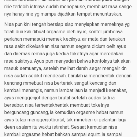
ririe terlebih istrinya sudah menopause, membuat rasa sange
nya hanay ririe yg mampu dijadikan tempat menuntaskan.
Nisa pun kini tengah bersiap siap menyiapkan memeknya yg
telah dua kali dibuat orgasme oleh ayus, kontol jumbonya
perlahan memasuki memek kecilnya, air mata dan teriakan
rasa sakit dikeluarkan nisa namun segera dicium oelh ayus
dan diremas remas juga kedua toketnya agar meredakan
rasa sakitnya. Ayus pun menyadari bahwa kontolnya tak akan
masuk semuanya, setelah melihat darah segar mengalir dn
nisa sudah sedikit mendesah, barulah ia menghentak dengan
kencnag mmebuat nisa berteriak sangat kencang dan
kembali menangis, namun lambat laun ia menjadi keenakan,
ayus menggenjot dengan brutal setelah sedari tadi ia
bersabar, nisa terhentakhentak membuat toketnya
berguncang guncang, ia kemudian orgasme hebat namun
ayus tetap menggenjotburtal, tak mmeberi si pelantun lagu
deen asalam itu waktu istirahat. Sesaat kemudian nisa
kembali orgasme hebat bahkan sampai squirt, ia sampai