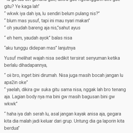
gitu? Ye kaga lah”
“ wkwk iya dah iya, lu sendiri belum pulang nis?”
“ blum mas yusuf, tapi ini mau nyari makan”
“ oh yaudah bareng aja nis,”sahut ayus
“ eh hem, yaudah ayok” balas nisa
“aku tunggu didepan mas” lanjutnya
Yusuf melihat wajah nisa sedikit tersirat senyuman ketika
berlalu dihadapannya,
“ oii bro, inget bini dirumah. Nisa juga masih bocah jangan lu
apa2in oke”
“ yaelah, dikira gw suka gitu sama nisa, nggak lah bro tenang
aja. Lagian body nya ma bini gw masih bagusan bini gw
wkwk”
“ haha iya dah serah lu, asal jangan kayak anisa aja, gegara
kita dia malah jadi keluar dari grup. Untung dia ga laporin kita
berdua”