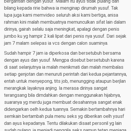
bergantian dengan yusuf. Malam itu ayus tidak pulang dan
bilang kepada ririe bahwa ia menginap dirumah yusuf. Tak
lupa juga kami memvideo seluruh aksi kami bertiga, anisa
rahman kini malah membuatnya memunculkan sifat lain dalam
dirinya, gairah selalu saja meningkat, apalagi dengan penis
jumbo ku yg hampir 2 kali lipat dari penis nya yusuf. Dari sejak
jam 7 malam selepas ia vcs dengan calon suaminya.
Sudah hampir 7 jam ia diperkosa dan bersetubuh bersama
dengan ayus dan yusuf. Mengpa disebut bersetubuh karena
di saat selanjutnya ia malah menikmati dan malah membalas
setiap genjotan dan menuruti perintah dari kedua pejantannya,
entah untuk menyepong, tits job, menungging ataupun berjlan
merangkak layaknya anjing. Ia merasa dirinya sangat
terangsang bila dirndahkan dengan menggunakan hijabnya,
suaranya yg merdu juga membuat desahannya sangat enak
didengarkan oelh kedua tuannya. Semakin bertambahnya hari
semkain bertambah pula menu seks yg diberikan oelh ysusf
dan ayus kepadanya. Tentu dilakukan disaat personil yg lain
sudah pulang, ia menjadi penggila seks namun tetap menjaga