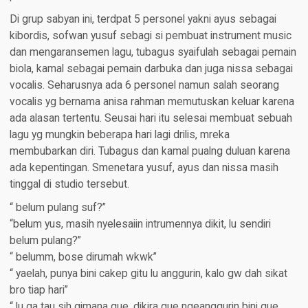
Di grup sabyan ini, terdpat 5 personel yakni ayus sebagai
kibordis, sofwan yusuf sebagi si pembuat instrument music
dan mengaransemen lagu, tubagus syaifulah sebagai pemain
biola, kamal sebagai pemain darbuka dan juga nissa sebagai
vocalis. Seharusnya ada 6 personel namun salah seorang
vocalis yg bernama anisa rahman memutuskan keluar karena
ada alasan tertentu. Seusai hari itu selesai membuat sebuah
lagu yg mungkin beberapa hari lagi drilis, mreka
membubarkan diri. Tubagus dan kamal pualng duluan karena
ada kepentingan. Smenetara yusuf, ayus dan nissa masih
tinggal di studio tersebut.
“ belum pulang suf?”
“belum yus, masih nyelesaiin intrumennya dikit, lu sendiri
belum pulang?”
“ belumm, bose dirumah wkwk”
“ yaelah, punya bini cakep gitu lu anggurin, kalo gw dah sikat
bro tiap hari”
“ lu ga tau sih gimana gue, dikira gue ngeanggurin bini gue