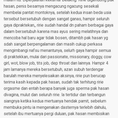
malam itu. Diperjalanan kekamar belakng. Ririe digendong pak
hasan, penis besarnya mengacung ngacung sesekali
membelai pantat montoknya, setelah kedua insan beda usia
tersebut bersetubuh dengan sangat ganas, hampir seluruh
gaya dipraktekan,, ririe sudah handal dn paham berbagai gaya
dalam bersetubuh karena mas ayus sering melatihnya dan
mencoba hal baru agar tidak bosen, ditambh pak hasan yg
sdah sangat berpengalaman dan masih cukup perkasa
mengimbangi nafsu menantunya, selurh gaya hampir semua
di praktekkan, mulai dari passionate, missionary, doggy, cow
girl, wot, blow job, tits job, dep throat dan lainnya. Hampir 4
jam lamanya mereka bersetubuh, azan subuh terdengar
barulah mereka menyelesaikan aksinya, ririe pun berucap
terima kasih kepada pak hasan, sudah tak terhitung ririe
orgasme dan entah berapa banyak juga sperma pak hasan
divagina, mulut dan seluruh ririe. Ia tertidur dan terbangun
siangnya ketika kedua mertuanya hendak pamit, sebelum
membuka pintu ia mengenakan dasternya terlebih dahulu,
setelah ibu mertuanya pergi duluan, pak hasan membisikan