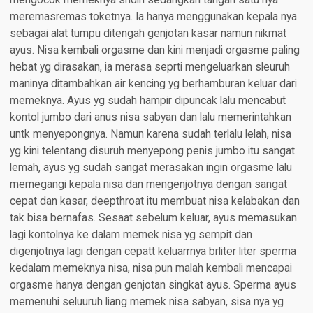
mengocok memeknya sndiri sedangkan tangan satu nya
meremasremas toketnya. Ia hanya menggunakan kepala nya
sebagai alat tumpu ditengah genjotan kasar namun nikmat
ayus. Nisa kembali orgasme dan kini menjadi orgasme paling
hebat yg dirasakan, ia merasa seprti mengeluarkan sleuruh
maninya ditambahkan air kencing yg berhamburan keluar dari
memeknya. Ayus yg sudah hampir dipuncak lalu mencabut
kontol jumbo dari anus nisa sabyan dan lalu memerintahkan
untk menyepongnya. Namun karena sudah terlalu lelah, nisa
yg kini telentang disuruh menyepong penis jumbo itu sangat
lemah, ayus yg sudah sangat merasakan ingin orgasme lalu
memegangi kepala nisa dan mengenjotnya dengan sangat
cepat dan kasar, deepthroat itu membuat nisa kelabakan dan
tak bisa bernafas. Sesaat sebelum keluar, ayus memasukan
lagi kontolnya ke dalam memek nisa yg sempit dan
digenjotnya lagi dengan cepatt keluarrnya brliter liter sperma
kedalam memeknya nisa, nisa pun malah kembali mencapai
orgasme hanya dengan genjotan singkat ayus. Sperma ayus
memenuhi seluuruh liang memek nisa sabyan, sisa nya yg