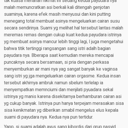
tak kuasa menahan nikmat ini sedang kedua payudara nya
malah memuncratkan asi berkali kali ditengah genjotan
suaminya, karena efek masih menyusui dan kini putting
menegang total membuat asinya mengeluarkan cairan susu
secara sendirinya. Suami yg melihat hal tersebut lantas malah
meremas remas dengan cukup kuat kedua payudara istrinya
yg membuat asinya mancur lebih tinggi lagi, I juga mengetahui
bahwa titik tertinggi rangsangan sang istri adalh bagian
payudara nya. Bberapa saat kemudian mereka mencapai
puncaknya secara bersamaan, si pria dengan perkasa
menyemburkan air mani nya yag sangat banyak ke vaginsa
sang istri yg jga mengeluarkan cairan orgasme. Kedua insan
tersebut akhirnya ambruk namun sbelum terlelap ia
menyempatkan memnciumi dan menjilati pyuadara sekal
istrinya yg manis karena disekitarnya berhamburan cairan asi
yg cukup banyak. Istrinya pun hanya terpejam merasakan sisa
sisa kenikmatan yg diberikan smabil mengelus elus kepala
suami di payudara nya. Kedua nya pun tertidur.
Yapp, si suami adalah ayus sang kibordis dari grup nasyid