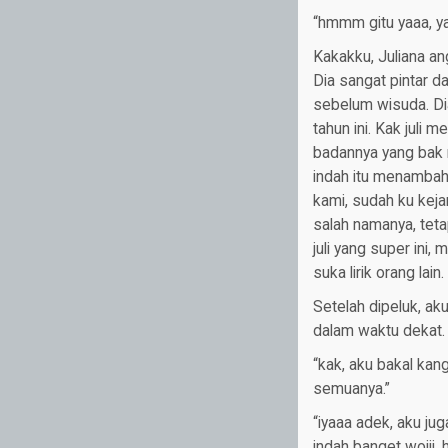
“hmmm gitu yaaa, ya
Kakakku, Juliana an
Dia sangat pintar d
sebelum wisuda. Di
tahun ini. Kak juli
badannya yang bak 
indah itu menambah
kami, sudah ku keja
salah namanya, teta
juli yang super ini,
suka lirik orang la
Setelah dipeluk, ak
dalam waktu dekat.
“kak, aku bakal kan
semuanya.”
“iyaaa adek, aku ju
indah banget woiii. 