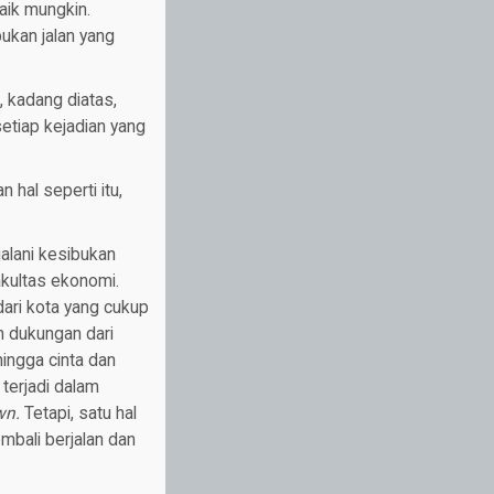
aik mungkin.
ukan jalan yang
, kadang diatas,
etiap kejadian yang
hal seperti itu,
alani kesibukan
akultas ekonomi.
ari kota yang cukup
n dukungan dari
hingga cinta dan
terjadi dalam
wn.
Tetapi, satu hal
embali berjalan dan