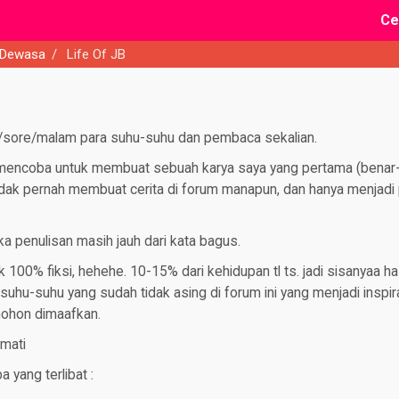
Ce
 Dewasa
/
Life Of JB
/sore/malam para suhu-suhu dan pembaca sekalian.
ya mencoba untuk membuat sebuah karya saya yang pertama (benar
dak pernah membuat cerita di forum manapun, dan hanya menjadi p
a penulisan masih jauh dari kata bagus.
ak 100% fiksi, hehehe. 10-15% dari kehidupan tl ts. jadi sisanyaa 
 suhu-suhu yang sudah tidak asing di forum ini yang menjadi inspiras
mohon dimaafkan.
mati
yang terlibat :