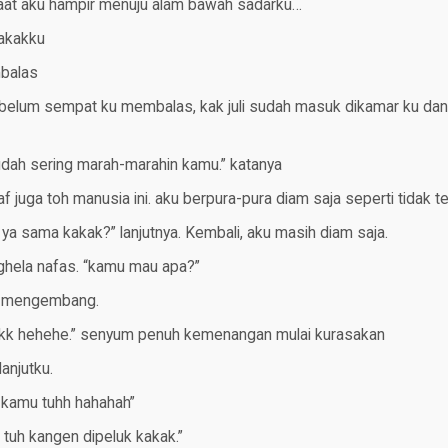
saat aku hampir menuju alam bawah sadarku…
kakakku
mbalas
 belum sempat ku membalas, kak juli sudah masuk dikamar ku da
udah sering marah-marahin kamu.” katanya
f juga toh manusia ini. aku berpura-pura diam saja seperti tidak t
a sama kakak?” lanjutnya. Kembali, aku masih diam saja.
nghela nafas. “kamu mau apa?”
u mengembang.
kkk hehehe.” senyum penuh kemenangan mulai kurasakan
anjutku.
kamu tuhh hahahah”
u tuh kangen dipeluk kakak.”