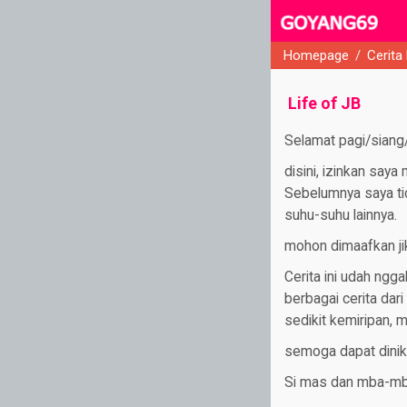
Homepage
/
Cerita
close
Life of JB
Selamat pagi/siang
disini, izinkan sa
Sebelumnya saya ti
suhu-suhu lainnya.
mohon dimaafkan jik
Cerita ini udah ngg
berbagai cerita dari
sedikit kemiripan, 
semoga dapat dinik
Si mas dan mba-mba 