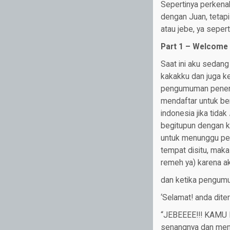
Sepertinya perkena
dengan Juan, tetap
atau jebe, ya seper
Part 1 – Welcome t
Saat ini aku sedan
kakakku dan juga k
pengumuman peneri
mendaftar untuk ber
indonesia jika tidak
begitupun dengan 
untuk menunggu peng
tempat disitu, maka
remeh ya) karena ak
dan ketika pengum
‘Selamat! anda dite
“JEBEEEE!!! KAMU
senangnya dan menc