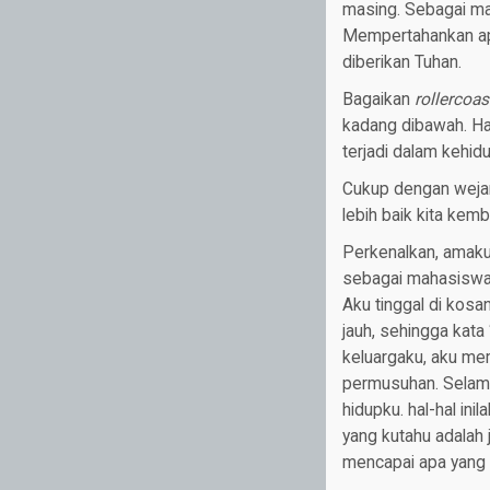
masing. Sebagai man
Mempertahankan apa
diberikan Tuhan.
Bagaikan
rollercoas
kadang dibawah. Hal
terjadi dalam kehidu
Cukup dengan wejan
lebih baik kita kemb
Perkenalkan, amaku 
sebagai mahasiswa 
Aku tinggal di kos
jauh, sehingga kata
keluargaku, aku memu
permusuhan. Selama 
hidupku. hal-hal in
yang kutahu adalah j
mencapai apa yang k