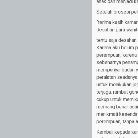
anak dan menjadi ke
Setelah prosesi pel
“terima kasih kamark
desahan para wanita
tentu saja desahan w
Karena aku belum 
perempuan, karena ak
sebenarnya penampi
mempunyai badan yan
peralatan seadanya 
untuk melakukan jog
terjaga. rambut gon
cukup untuk memika
memang benar adany
menikmati kesendiri
perempuan, tanpa a
Kembali kepada kama