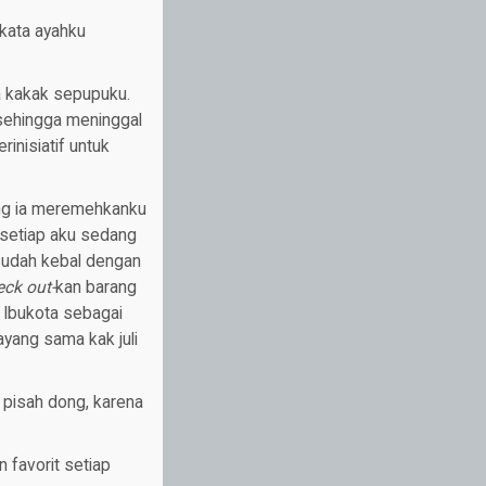
 kata ayahku
ya kakak sepupuku.
 sehingga meninggal
rinisiatif untuk
ang ia meremehkanku
 setiap aku sedang
 sudah kebal dengan
eck out-
kan barang
i Ibukota sebagai
ayang sama kak juli
 pisah dong, karena
 favorit setiap