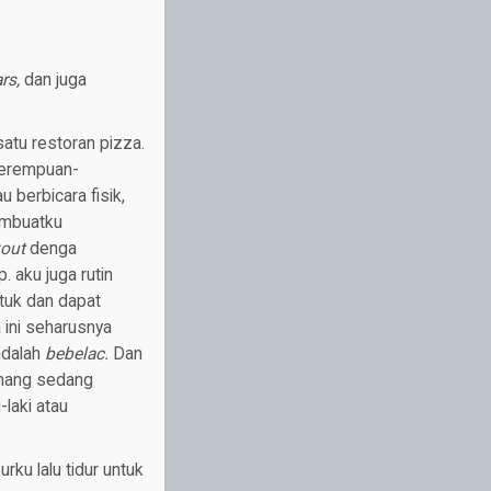
ars,
dan juga
satu restoran pizza.
perempuan-
u berbicara fisik,
embuatku
out
denga
. aku juga rutin
tuk dan dapat
 ini seharusnya
 adalah
bebelac.
Dan
emang sedang
laki atau
ku lalu tidur untuk