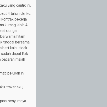
ku yang cantik ini.
aut 4 tahun dariku.
kontrak bekerja
ma kurang lebih 4
onal dengan
 berwarna hitam
ak tinggal bersama
lbert kalau tidak
a, sudah dapat Kak
ah pacaran malah
ati pelukan ini
, traktir aku,
tagaaa senyumnya