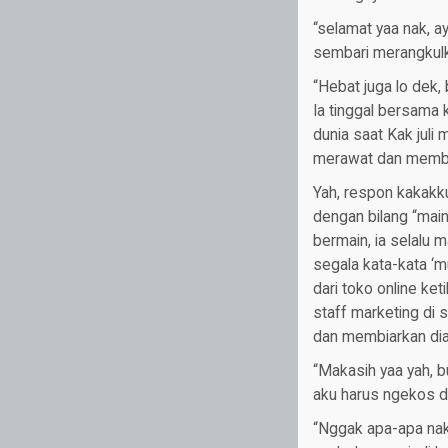
“selamat yaa nak, a
sembari merangkulk
“Hebat juga lo dek, 
Ia tinggal bersama
dunia saat Kak juli 
merawat dan membes
Yah, respon kakakk
dengan bilang “mai
bermain, ia selalu
segala kata-kata ‘mu
dari toko online ket
staff marketing di 
dan membiarkan dia
“Makasih yaa yah, b
aku harus ngekos d
“Nggak apa-apa nak,