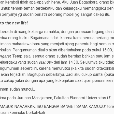
lan kembali tidak apa-apa yah hehe. Aku Juan Bagaskara, orang 
i untuk teman-teman terdekatku dan keluargaku memanggilku de
ti penyanyi yg sudah beristri seorang model yg sangat cakep itu.
o the new life!
g berada di ruang keluarga rumahku, dengan perasaan tegang dan 
edua orang tuaku. Bagaimana tidak, karena kami semua sedang 
maan mahasiswa baru yang menjadi ajang penentu bagi semua m
kuliah. Pengumuman ditulis akan diberitahukan pada pukul 15.00, 
ngaret
. Tetap saja, semua orang sudah bersiap bahkan satu jam 
keluargaku yang sudah
standby
dari jam 14.30. Sejujurnya aku tida
umuman seperti ini, karena menurutku jika kita sudah ditakdirkan
 akan terjadilah. Begitupun sebaliknya. Jadi aku cukup santai (b
u cukup yakin dengan apa yang kukerjakan saat ujian penerimaan s
uman sudah muncul…
rima pada Jurusan Manajemen, Fakultas Ekonomi, Universitas i !’
 MASUK NAAAAKKK, IBU BANGGA BANGET SAMA KAMUUU” teriak
ium keningku berkali-kali.