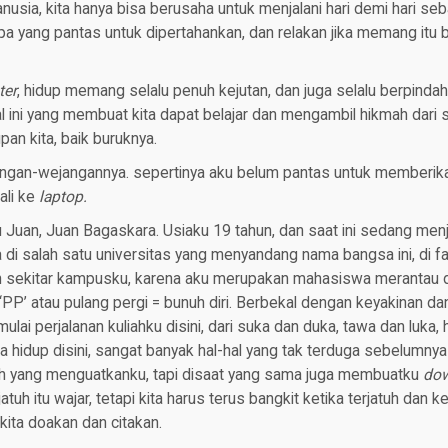
usia, kita hanya bisa berusaha untuk menjalani hari demi hari seb
 yang pantas untuk dipertahankan, dan relakan jika memang itu b
ter
, hidup memang selalu penuh kejutan, dan juga selalu berpindah
 ini yang membuat kita dapat belajar dan mengambil hikmah dari s
pan kita, baik buruknya.
gan-wejangannya. sepertinya aku belum pantas untuk memberikan 
ali ke
laptop.
Juan, Juan Bagaskara. Usiaku 19 tahun, dan saat ini sedang menj
di salah satu universitas yang menyandang nama bangsa ini, di f
an sekitar kampusku, karena aku merupakan mahasiswa merantau d
 ‘PP’ atau pulang pergi = bunuh diri. Berbekal dengan keyakinan da
lai perjalanan kuliahku disini, dari suka dan duka, tawa dan luka, 
hidup disini, sangat banyak hal-hal yang tak terduga sebelumnya 
ilah yang menguatkanku, tapi disaat yang sama juga membuatku
do
atuh itu wajar, tetapi kita harus terus bangkit ketika terjatuh dan k
ita doakan dan citakan.