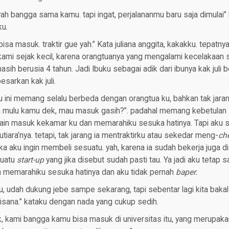
yah bangga sama kamu. tapi ingat, perjalananmu baru saja dimulai”
u.
bisa masuk. traktir gue yah.” Kata juliana anggita, kakakku. tepatn
 kami sejak kecil, karena orangtuanya yang mengalami kecelakaan
masih berusia 4 tahun. Jadi Ibuku sebagai adik dari ibunya kak juli be
arkan kak juli.
u ini memang selalu berbeda dengan orangtua ku, bahkan tak jar
n mulu kamu dek, mau masuk gasih?”. padahal memang kebetulan
 main masuk kekamar ku dan memarahiku sesuka hatinya. Tapi aku
tiara’nya. tetapi, tak jarang ia mentraktirku atau sekedar meng-
ch
ika aku ingin membeli sesuatu. yah, karena ia sudah bekerja juga d
suatu
start-up
yang jika disebut sudah pasti tau. Ya jadi aku tetap s
 memarahiku sesuka hatinya dan aku tidak pernah
baper.
u, udah dukung jebe sampe sekarang, tapi sebentar lagi kita bakal
isana.” kataku dengan nada yang cukup sedih.
 kami bangga kamu bisa masuk di universitas itu, yang merupakan