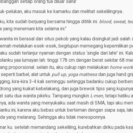
banggan setiap orang tua diluar sana”
uk-pelukan, aku masuk ke kamarku dan melihat sekelilingnya..
u, kita sudah berjuang bersama hingga dititik ini.
blood, sweat, te
 yang menemani kita selama ini.”
anita ini berasal dari situs pekob yang kalau disingkat jadi salah 
pernah melalukan esek-esek, begitupun memegang kepemilikan 
u sudah terlanjur nyaman dengan status ‘single dari lahir’ ini. Kala
lanku yaa lumayan lah. tinggi 178 cm dengan berat sekitar 68 m
g proporsional. selain itu, aku cukup rajin melakukan
home work
seperti barbel, alat untuk
pull up
,
yoga mattress
dan juga hand grip
ging, kira-kira 3-4 kali seminggu sehingga badanku cukup berben
drong yang kuikat kebelakang, dan juga brewok tipis yang kupunya
t satu dua wanita pikirku. Tampang mungkin
L-men,
tetapi hatiku
a, ada wanita yang menyukaiku saat masih di SMA, tapi aku m
anku ini, karena aku bebas untuk berteman dengan siapa saja, laki-
da yang melarang. Sehingga aku tidak meresponnya.
r ku. setelah memandang sekeliling, kurebahkan diriku pada kasur