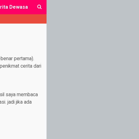
rita Dewasa
close
-benar pertama).
enikmat cerita dari
hasil saya membaca
i. jadi jika ada