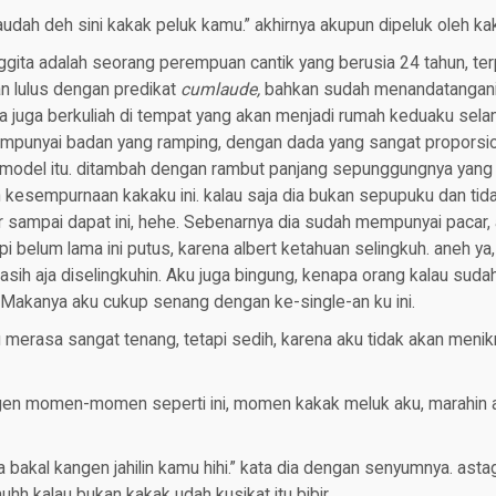
udah deh sini kakak peluk kamu.” akhirnya akupun dipeluk oleh kaka
ggita adalah seorang perempuan cantik yang berusia 24 tahun, terp
an lulus dengan predikat
cumlaude,
bahkan sudah menandatangani 
a juga berkuliah di tempat yang akan menjadi rumah keduaku sela
 mempunyai badan yang ramping, dengan dada yang sangat proporsi
model itu. ditambah dengan rambut panjang sepunggungnya yang
 kesempurnaan kakaku ini. kalau saja dia bukan sepupuku dan tid
r sampai dapat ini, hehe. Sebenarnya dia sudah mempunyai pacar, a
pi belum lama ini putus, karena albert ketahuan selingkuh. aneh y
 masih aja diselingkuhin. Aku juga bingung, kenapa orang kalau sud
in. Makanya aku cukup senang dengan ke-single-an ku ini.
u merasa sangat tenang, tetapi sedih, karena aku tidak akan menikm
gen momen-momen seperti ini, momen kakak meluk aku, marahin aku
ga bakal kangen jahilin kamu hihi.” kata dia dengan senyumnya. as
huhh kalau bukan kakak udah kusikat itu bibir.