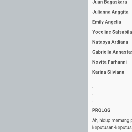
Juan Bagaskara
Julianna Anggita
Emily Angelia
Yoceline Salsabila
Natasya Ardiana
Gabriella Annasta
Novita Farhanni
Karina Silviana
.
.
.
PROLOG
Ah, hidup memang pe
keputusan-keputusa