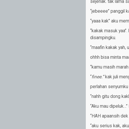
sejenak. tak lama 
“jebeeee” panggil 
“yaaa kak” aku me
“kakak masuk yaa”.
disampingku.
“maafin kakak yah, 
ohhh bisa minta maa
“kamu masih marah y
“
finee.”
kak juli me
perlahan senyumk
“nahh gitu dong ka
“Aku mau dipeluk…” l
“HAH apaansih dek 
“aku serius kak, ak