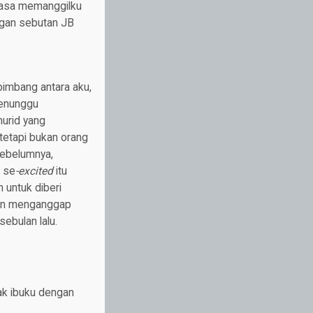
biasa memanggilku
ngan sebutan JB
bimbang antara aku,
menunggu
urid yang
tetapi bukan orang
sebelumnya,
k se
-excited
itu
 untuk diberi
ukan menganggap
ebulan lalu.
 ibuku dengan