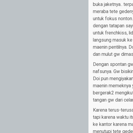
buka jaketnya.. ter
meraba tete gedeny
untuk fokus nonton.
dengan tatapan say
untuk frenchkiss, l
langsung masuk ke 
maenin pentilnya. D
dan mulut gw dimasu
Dengan spontan gw 
nafsunya. Gw bisiki
Doi pun mengiyakan
maenin memeknya ya
bergerak2 mengikut
tangan gw dari cela
Karena terus-terusa
tapi karena waktu i
ke kantor karena mas
menutupi tete gede