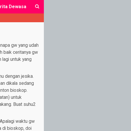
rita Dewasa
close
enapa gw yang udah
ih baik ceritanya gw
h lagi untuk yang
mu dengan jesika.
inan dikala sedang
onton bioskop.
atan) untuk
akang. Buat suhu2
 Apalagi waktu gw
 di bioskop, doi