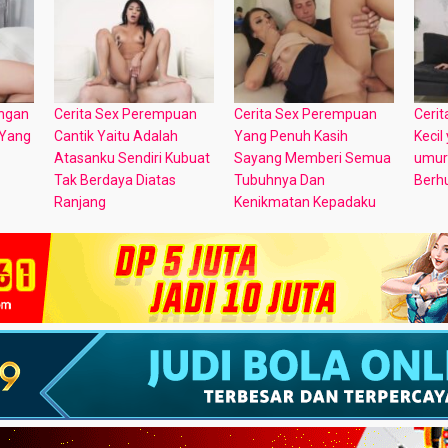
ungan
Cerita Sex Perempuan
Cerita Sex Perempuan
Cerit
 Yang
Cantik Yaitu Adalah
Yang Penuh Kasih
Kecil
Atasanku Sendiri Kubuat
Sayang Memberi Semua
umur
Tak Berdaya Diatas
Tubuhnya Dan
Berh
Ranjang
Kenikmatan Kepadaku