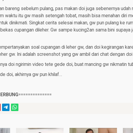
akan bareng sebelum pulang, pas makan doi juga sebenernya udah 
lum waktu itu gw masih setengah tobat, masih bisa menahan diri 
uk dinikmati. Singkat cerita selesai makan, gw pun pulang ke rum
 bekas cupangan dileher. Gw sampe kucing2an sama bini supaya 
mpertanyakan soal cupangan di leher gw, dan doi kegirangan kare
her gw. Ini adalah screenshot yang gw ambil dari chat dengan doi s
ya doi ngirimin video tete gede doi, buat mancing gw nikmatin t
de doi, akhirnya gw pun khilaf…
CERBUNG
==============