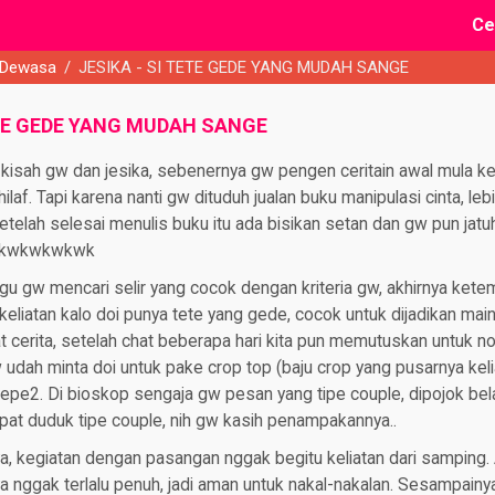
Ce
 Dewasa
/
JESIKA - SI TETE GEDE YANG MUDAH SANGE
ETE GEDE YANG MUDAH SANGE
isah gw dan jesika, sebenernya gw pengen ceritain awal mula k
laf. Tapi karena nanti gw dituduh jualan buku manipulasi cinta, leb
 setelah selesai menulis buku itu ada bisikan setan dan gw pun jatu
…wkwkwkwkwk
gu gw mencari selir yang cocok dengan kriteria gw, akhirnya kete
a keliatan kalo doi punya tete yang gede, cocok untuk dijadikan ma
 cerita, setelah chat beberapa hari kita pun memutuskan untuk n
dah minta doi untuk pake crop top (baju crop yang pusarnya keli
e2. Di bioskop sengaja gw pesan yang tipe couple, dipojok bel
pat duduk tipe couple, nih gw kasih penampakannya..
a, kegiatan dengan pasangan nggak begitu keliatan dari samping.
ya nggak terlalu penuh, jadi aman untuk nakal-nakalan. Sesampainya