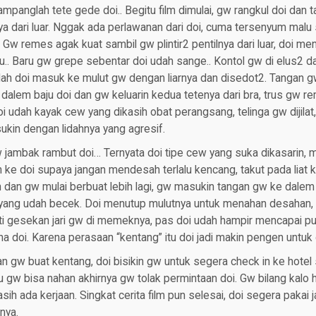
pampanglah tete gede doi.. Begitu film dimulai, gw rangkul doi dan 
a dari luar. Nggak ada perlawanan dari doi, cuma tersenyum mal
 Gw remes agak kuat sambil gw plintir2 pentilnya dari luar, doi m
u.. Baru gw grepe sebentar doi udah sange.. Kontol gw di elus2 
idah doi masuk ke mulut gw dengan liarnya dan disedot2. Tangan 
dalem baju doi dan gw keluarin kedua tetenya dari bra, trus gw 
oi udah kayak cew yang dikasih obat perangsang, telinga gw dijilat
kin dengan lidahnya yang agresif.
jambak rambut doi… Ternyata doi tipe cew yang suka dikasarin, 
n ke doi supaya jangan mendesah terlalu kencang, takut pada liat
 dan gw mulai berbuat lebih lagi, gw masukin tangan gw ke dalem
ng udah becek. Doi menutup mulutnya untuk menahan desahan, p
i gesekan jari gw di memeknya, pas doi udah hampir mencapai pu
na doi. Karena perasaan “kentang” itu doi jadi makin pengen untuk d
n gw buat kentang, doi bisikin gw untuk segera check in ke hotel
tu gw bisa nahan akhirnya gw tolak permintaan doi. Gw bilang kalo
ih ada kerjaan. Singkat cerita film pun selesai, doi segera pakai j
nya.