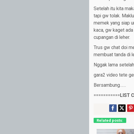
Setelah itu kita m
tapi gw tolak. Mak
memek yang siap unt
kaca, gw kaget ada
cupangan di leher.
Trus gw chat doi me
membuat tanda di le
Nggak lama setelahn
gara2 video tete ge
Bersambung……
===========
LIST 
Related posts: