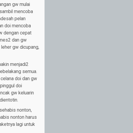
tangan gw mulai
u sambil mencoba
endesah pelan
dan doi mencoba
gw dengan cepat
remes2 dan gw
, leher gw dicupang,
makin menjadi2
 kebelakang semua.
 celana doi dan gw
inggul doi
ncak gw keluarin
ientotin.
 sehabis nonton,
 habis nonton harus
aketnya lagi untuk