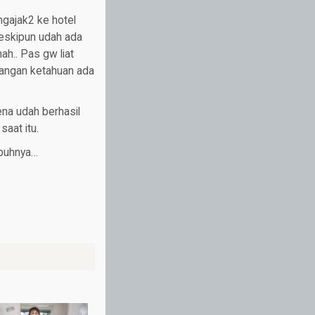
ngajak2 ke hotel
meskipun udah ada
ah.. Pas gw liat
jangan ketahuan ada
na udah berhasil
aat itu.
ubuhnya…