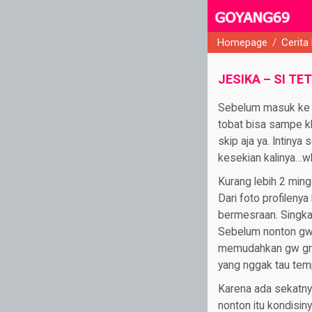
Homepage
/
Cerita
close
JESIKA – SI T
Sebelum masuk ke k
tobat bisa sampe khi
skip aja ya. Intinya
kesekian kalinya
Kurang lebih 2 ming
Dari foto profileny
bermesraan. Singkat
Sebelum nonton gw u
memudahkan gw grep
yang nggak tau tem
Karena ada sekatny
nonton itu kondisin