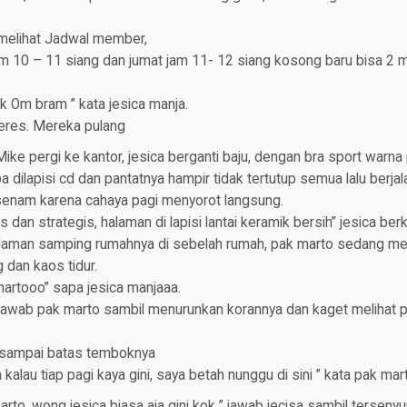
 melihat Jadwal member,
jam 10 – 11 siang dan jumat jam 11- 12 siang kosong baru bisa 2 m
k Om bram ” kata jesica manja.
beres. Mereka pulang
Mike pergi ke kantor, jesica berganti baju, dengan bra sport warna
dilapisi cd dan pantatnya hampir tidak tertutup semua lalu berja
enam karena cahaya pagi menyorot langsung.
dan strategis, halaman di lapisi lantai keramik bersih” jesica berk
laman samping rumahnya di sebelah rumah, pak marto sedang me
dan kaos tidur.
artooo” sapa jesica manjaaa.
” jawab pak marto sambil menurunkan korannya dan kaget melihat 
i sampai batas temboknya
kalau tiap pagi kaya gini, saya betah nunggu di sini ” kata pak mar
arto, wong jesica biasa aja gini kok ” jawab jecisa sambil terseny