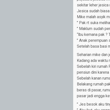
sekitar leher jesic
Jesica sudah biasa 
Mike malah asyik me
” Pak rt suka meliha
” Maklum sudah pens
“Ibu kemana pak ? 
” Anak perempuan sa
Setelah basa basi 
Seharian mike dan 
Kadang ada waktu 
Sebelah kiri rumah 
pensiun dini karena
Sebelah kanan rumah
Belakang rumah pak 
beras di pasar, rum
pasar jadi engga ke
” Jes besok aku tin