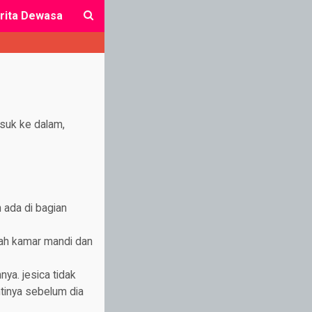
rita Dewasa
close
suk ke dalam,
 ada di bagian
uah kamar mandi dan
ya. jesica tidak
tinya sebelum dia