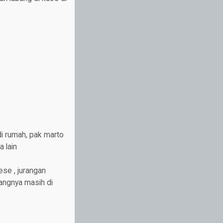
di rumah, pak marto
 lain
se , jurangan
rangnya masih di