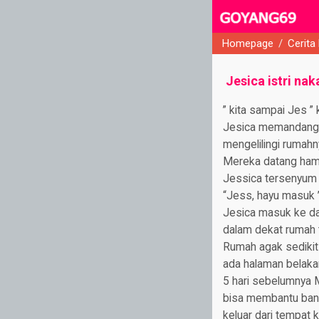
Homepage
/
Cerita
close
Jesica istri na
” kita sampai Jes ” 
Jesica memandang r
mengelilingi rumahny
Mereka datang hamp
Jessica tersenyum
“Jess, hayu masuk 
Jesica masuk ke da
dalam dekat rumah
Rumah agak sedikit 
ada halaman belaka
5 hari sebelumnya 
bisa membantu bany
keluar dari tempat ke