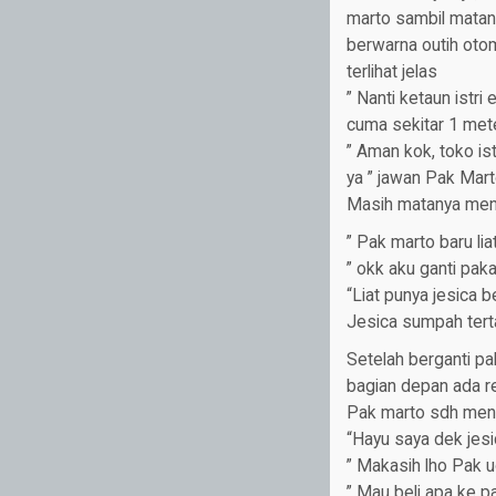
marto sambil matany
berwarna outih otoma
terlihat jelas
” Nanti ketaun istr
cuma sekitar 1 met
” Aman kok, toko ist
ya ” jawan Pak Mar
Masih matanya mena
” Pak marto baru lia
” okk aku ganti pak
“Liat punya jesica 
Jesica sumpah tert
Setelah berganti pa
bagian depan ada re
Pak marto sdh menu
“Hayu saya dek jesi
” Makasih lho Pak u
” Mau beli apa ke p