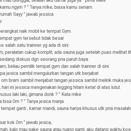
a mau ditinggal, skalian aku daftar juga ya ” pinta Mike
kamu ngym ? ” Tanya mIke, biasa kamu senam.
rumah Sayy ” jawab jessica
e
rangkat naik mobil ke tempat Gym.
empat gym tersebut tidak besar
e salah satu trainner yg ada di sini
ym, peralatan cukup komplit, ada sauna juga setelah puas melihat lih
sedang diskusi dgn seorang pria paruh baya.
ram, beliau pemilik tempat gym dan salah trainner di sini.
sapa jesica sambil mengulurkan tangan utk berjabat
 om bram sambil menjabat tangan jessica sambil melirik muka jes
 hari ini jessica mengenakan legging hitam ketat di atas lutut.
husus laki laki, gimana donk ? ” Kata mike
 bisa Om ? ” Tanya jesica manja.
 tempat ganti , kamar mandi, sauna hanya khusus utk pria masala
ar kok Om ” jawab jesica,
rumah, kalo mau pake sauna atau ruang ganti, aku datang waktu ko