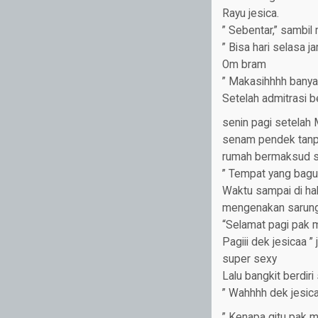
Rayu jesica.
” Sebentar,” sambil
” Bisa hari selasa 
Om bram
” Makasihhhh banya
Setelah admitrasi 
senin pagi setelah 
senam pendek tanpa 
rumah bermaksud s
” Tempat yang bagus 
Waktu sampai di ha
mengenakan sarung 
“Selamat pagi pak m
Pagiii dek jesicaa 
super sexy
Lalu bangkit berdir
” Wahhhh dek jesica 
” Kenapa gitu pak m