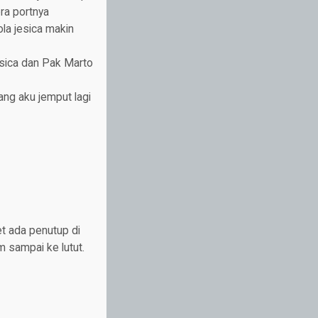
ra portnya
ola jesica makin
jesica dan Pak Marto
lang aku jemput lagi
et ada penutup di
 sampai ke lutut.