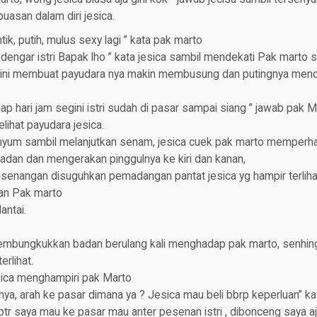
asan dalam diri jesica.
tik, putih, mulus sexy lagi ” kata pak marto
i dengar istri Bapak lho ” kata jesica sambil mendekati Pak marto 
 ini membuat payudara nya makin membusung dan putingnya menonjo
iap hari jam segini istri sudah di pasar sampai siang ” jawab pak 
lihat payudara jesica.
nyum sambil melanjutkan senam, jesica cuek pak marto memperhat
adan dan mengerakan pinggulnya ke kiri dan kanan,
senangan disuguhkan pemadangan pantat jesica yg hampir terliha
an Pak marto
lantai.
embungkukkan badan berulang kali menghadap pak marto, senhin
rlihat.
sica menghampiri pak Marto
anya, arah ke pasar dimana ya ? Jesica mau beli bbrp keperluan” ka
 sbtr saya mau ke pasar mau anter pesenan istri , dibonceng saya 