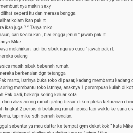
a membuat nya makin sexy
dilihat seperti itu dan merasa bangga.
lihat kolam ikan pak rt
ra ikan juga ? ” Tanya mike
iun, cari kesibukan , biar engga jenuh ” jawab pak rt
Tanya Mike
ya melahirkan, jadi ibu sibuk ngurus cucu ” jawab pak rt.
mereka oulang
jesica masih sibuk bebenah rumah.
mereka berkenalan dgn tetangga
Pak marto, istrinya buka toko di pasar, kadang membantu kadang 
 sering membantu toko istrinya, anaknya 1 perempuan kuliah di kota
 Pak barli, bekerja sering keluar kota
danu alias acong rumah paling besar di kompleks keturanan chine
ah tingkat 2 persis di belakang rumah jesica tapi waktu ke sana o
temu, tapi mike sdh pernah kenalan.
ggal sebentar ya mau daftar ke tempat gym dekat kok ” kata Mike