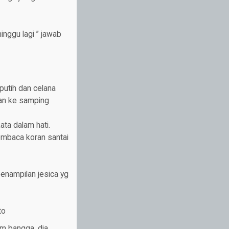
inggu lagi ” jawab
 putih dan celana
lan ke samping
ata dalam hati.
mbaca koran santai
penampilan jesica yg
to
um bangga, dia