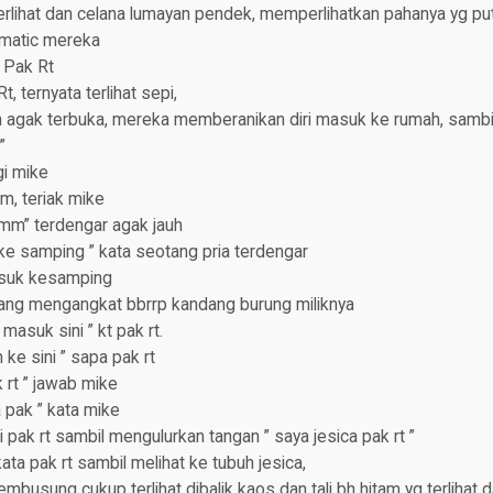
rlihat dan celana lumayan pendek, memperlihatkan pahanya yg put
 matic mereka
 Pak Rt
 ternyata terlihat sepi,
 agak terbuka, mereka memberanikan diri masuk ke rumah, sambil
”
agi mike
 teriak mike
mm” terdengar agak jauh
ke samping ” kata seotang pria terdengar
asuk kesamping
dang mengangkat bbrrp kandang burung miliknya
masuk sini ” kt pak rt.
ke sini ” sapa pak rt
rt ” jawab mike
a pak ” kata mike
pak rt sambil mengulurkan tangan ” saya jesica pak rt ”
ata pak rt sambil melihat ke tubuh jesica,
busung cukup terlihat dibalik kaos dan tali bh hitam yg terlihat da