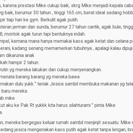
s, karena prestasi Mike cukup baik, skrg Mike menjadi kepala ca
g baik, berumur 30 tahun , tinggi 165 cm, berat ideal sedang ho
ir tiap hari ke gym. Berkulit agak putih.
teran jerman dan sunda, berumur 27 tahun cantik, agak bule, tingg
B, montok agak turun tapi bentuknya indah.
impel, kemana mana hanya memakai kaos agak ketat dan celana p
erani, kadang senang memamerkan tubuhnya , apalagi kalau dipuji
m dikarunia anak
ah hampir 2 tahun.
rutin yg mereka lakukan dan cukup menyenangkan.
 menata barang barang yg mereka bawa
a makan dulu yukk ” teriak Jesica sambil membuka makanan yg telah
h baru mereka.
ab mike
ut aku ke Pak Rt yukkk kita harus silahturami ” pinta Mike
a.
an, mereka bergegas keluar rumah sambil menjinjit sesuatu. Mik
sedang jesica mengenakan kaos putih agak ketat tanpa lengan, br