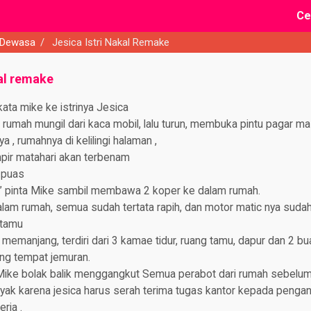
Ce
 Dewasa
/
Jesica Istri Nakal Remake
kal remake
kata mike ke istrinya Jesica
umah mungil dari kaca mobil, lalu turun, membuka pintu pagar ma
a , rumahnya di kelilingi halaman ,
ir matahari akan terbenam
 puas
” pinta Mike sambil membawa 2 koper ke dalam rumah.
lam rumah, semua sudah tertata rapih, dan motor matic nya sudah
 tamu
memanjang, terdiri dari 3 kamae tidur, ruang tamu, dapur dan 2 b
ng tempat jemuran.
Mike bolak balik menggangkut Semua perabot dari rumah sebelumn
ak karena jesica harus serah terima tugas kantor kepada pengan
rja .