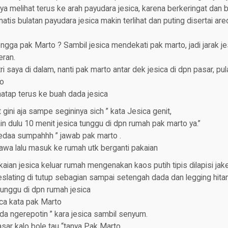
a melihat terus ke arah payudara jesica, karena berkeringat dan b
tis bulatan payudara jesica makin terlihat dan puting disertai are
i engga pak Marto ? Sambil jesica mendekati pak marto, jadi jarak 
eran.
ri saya di dalam, nanti pak marto antar dek jesica di dpn pasar, pu
to
tap terus ke buah dada jesica
t gini aja sampe segininya sich ” kata Jesica genit,
ain dulu 10 menit jesica tunggu di dpn rumah pak marto ya.”
bedaa sumpahhh ” jawab pak marto .
awa lalu masuk ke rumah utk berganti pakaian
kaian jesica keluar rumah mengenakan kaos putih tipis dilapisi jak
slating di tutup sebagian sampai setengah dada dan legging hitam
nggu di dpn rumah jesica
ca kata pak Marto
da ngerepotin ” kara jesica sambil senyum.
asar kalo bole tau “tanya Pak Marto