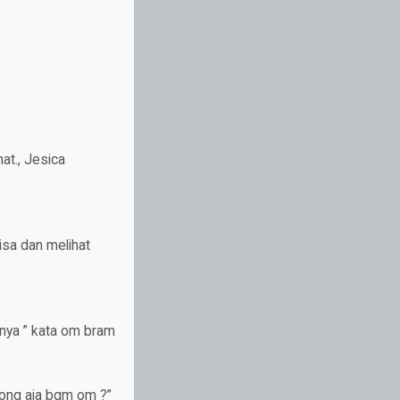
at., Jesica
isa dan melihat
hnya ” kata om bram
song aja bgm om ?”