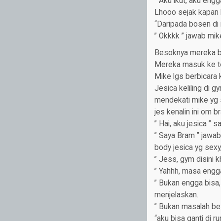
” Aku ikut, aku engg
Lhooo sejak kapan 
“Daripada bosen di 
” Okkkk ” jawab mik
Besoknya mereka be
Mereka masuk ke t
Mike lgs berbicara k
Jesica keliling di g
mendekati mike yg 
jes kenalin ini om b
” Hai, aku jesica ” 
” Saya Bram ” jawab
body jesica yg sexy,
” Jess, gym disini k
” Yahhh, masa engga
” Bukan engga bisa,
menjelaskan.
” Bukan masalah bes
“aku bisa ganti di 