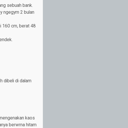
bang sebuah bank.
bby ngegym 2 bulan
i 160 cm, berat 48
endek.
.
 dibeli di dalam
e mengenakan kaos
anya berwrna hitam