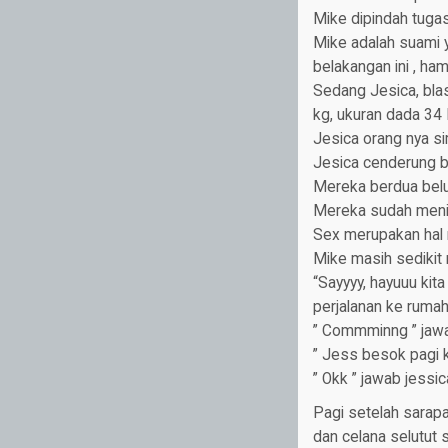
Mike dipindah tuga
Mike adalah suami y
belakangan ini , hamp
Sedang Jesica, blas
kg, ukuran dada 34 
Jesica orang nya s
Jesica cenderung b
Mereka berdua belu
Mereka sudah menik
Sex merupakan hal 
Mike masih sedikit
“Sayyyy, hayuuu kit
perjalanan ke ruma
” Commminng ” jaw
” Jess besok pagi k
” Okk ” jawab jessic
Pagi setelah sarap
dan celana selutut 