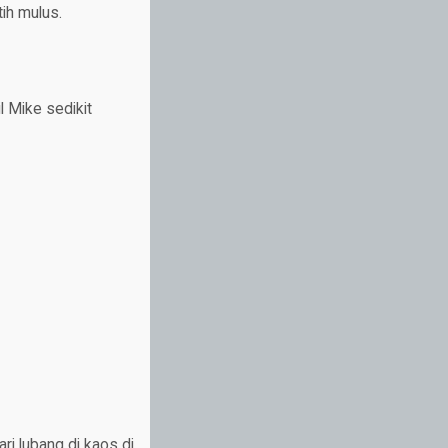
ih mulus.
 Mike sedikit
ri lubang di kaos di