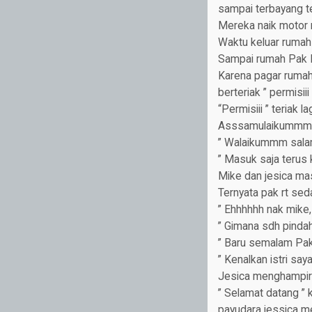
sampai terbayang te
Mereka naik motor
Waktu keluar rumah
Sampai rumah Pak Rt,
Karena pagar rumah
berteriak ” permisiii 
“Permisiii ” teriak l
Asssamulaikummmm,
” Walaikummm sala
” Masuk saja terus 
Mike dan jesica m
Ternyata pak rt se
” Ehhhhhh nak mike, 
” Gimana sdh pindah 
” Baru semalam Pak 
” Kenalkan istri say
Jesica menghampiri 
” Selamat datang ” k
payudara jessica mem