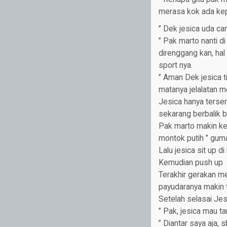
merasa kok ada kepu
” Dek jesica uda can
” Pak marto nanti d
direnggang kan, hal
sport nya.
” Aman Dek jesica t
matanya jelalatan me
Jesica hanya terse
sekarang berbalik b
Pak marto makin ke
montok putih ” gum
Lalu jesica sit up di 
Kemudian push up
Terakhir gerakan m
payudaranya makin te
Setelah selasai Je
” Pak, jesica mau t
” Diantar saya aja,