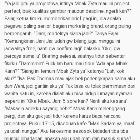
“Ya jadi gitu ya projectnya, intinya Mbak Zyta mau ini project
perfect, baik kualitas gambar maupun deadline, ngerti kan?”
Fajar, ketua tim ku memberikan brief pagi ini, dia adalah
pegawai paling senior, bagian marketing brand, orang paling
berpengaruh. “Dam, modelnya siapa jadi?” Tanya Fajar
“Kemungkinan Jani Jar, udah gw bilang juga, minggu ini
jadwalnya free, nanti gw confirm lagi” balasku “Oke, gw
percaya sama lu” Briefing selesai, saatnya tidur sebentar,
fikirku. “Dammmm” Fuck lah baru mau tidur “Ada apa Mbak
Karin?” “Siang ini temuin Mbak Zyta ya” katanya “Lah, kok
aku?” “Iya, Pak Thomas mau ajak beli perlengkapan sama aku
dan Weni, jadi gantiin aku ya” Tak bisa ku tolak permintaan dari
wanita satu ini, karena dialah aku bisa hidup lumayan nyaman
seperti ini “Oke Mbak. Jam 5 sore kan? Nanti aku kesana”
“Makasih adekku sayang, hehe” Mbak Karin melenggang
pergi, dan aku gak jadi tidur karena harus baca rencana
projectnya. Pukul 17.15, disebuah kafe “Mas Sadam ya, maaf
ya udah nunggu” Aku terkesima sesosok bidadari tiba tiba
muncul dihadapan, apakah aku udah mati dan masuk surga?