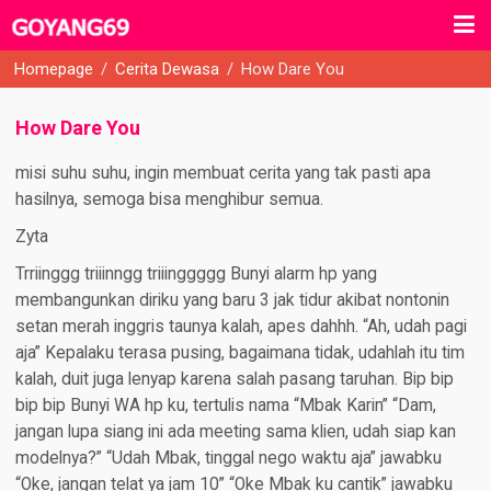
Homepage
/
Cerita Dewasa
/
How Dare You
How Dare You
misi suhu suhu, ingin membuat cerita yang tak pasti apa
hasilnya, semoga bisa menghibur semua.
Zyta
Trriinggg triiinngg triiinggggg Bunyi alarm hp yang
membangunkan diriku yang baru 3 jak tidur akibat nontonin
setan merah inggris taunya kalah, apes dahhh. “Ah, udah pagi
aja” Kepalaku terasa pusing, bagaimana tidak, udahlah itu tim
kalah, duit juga lenyap karena salah pasang taruhan. Bip bip
bip bip Bunyi WA hp ku, tertulis nama “Mbak Karin” “Dam,
jangan lupa siang ini ada meeting sama klien, udah siap kan
modelnya?” “Udah Mbak, tinggal nego waktu aja” jawabku
“Oke, jangan telat ya jam 10” “Oke Mbak ku cantik” jawabku