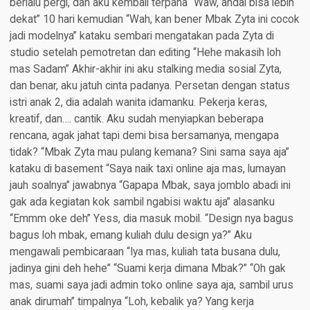
berlalu pergi, dan aku kembali terpana “Waw, andai bisa lebih
dekat” 10 hari kemudian “Wah, kan bener Mbak Zyta ini cocok
jadi modelnya” kataku sembari mengatakan pada Zyta di
studio setelah pemotretan dan editing “Hehe makasih loh
mas Sadam” Akhir-akhir ini aku stalking media sosial Zyta,
dan benar, aku jatuh cinta padanya. Persetan dengan status
istri anak 2, dia adalah wanita idamanku. Pekerja keras,
kreatif, dan…. cantik. Aku sudah menyiapkan beberapa
rencana, agak jahat tapi demi bisa bersamanya, mengapa
tidak? “Mbak Zyta mau pulang kemana? Sini sama saya aja”
kataku di basement “Saya naik taxi online aja mas, lumayan
jauh soalnya” jawabnya “Gapapa Mbak, saya jomblo abadi ini
gak ada kegiatan kok sambil ngabisi waktu aja” alasanku
“Emmm oke deh” Yess, dia masuk mobil. “Design nya bagus
bagus loh mbak, emang kuliah dulu design ya?” Aku
mengawali pembicaraan “Iya mas, kuliah tata busana dulu,
jadinya gini deh hehe” “Suami kerja dimana Mbak?” “Oh gak
mas, suami saya jadi admin toko online saya aja, sambil urus
anak dirumah” timpalnya “Loh, kebalik ya? Yang kerja