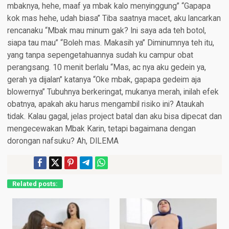
mbaknya, hehe, maaf ya mbak kalo menyinggung” “Gapapa
kok mas hehe, udah biasa” Tiba saatnya macet, aku lancarkan
rencanaku “Mbak mau minum gak? Ini saya ada teh botol,
siapa tau mau” “Boleh mas. Makasih ya” Diminumnya teh itu,
yang tanpa sepengetahuannya sudah ku campur obat
perangsang. 10 menit berlalu “Mas, ac nya aku gedein ya,
gerah ya dijalan” katanya “Oke mbak, gapapa gedeim aja
blowernya” Tubuhnya berkeringat, mukanya merah, inilah efek
obatnya, apakah aku harus mengambil risiko ini? Ataukah
tidak. Kalau gagal, jelas project batal dan aku bisa dipecat dan
mengecewakan Mbak Karin, tetapi bagaimana dengan
dorongan nafsuku? Ah, DILEMA
Related posts: