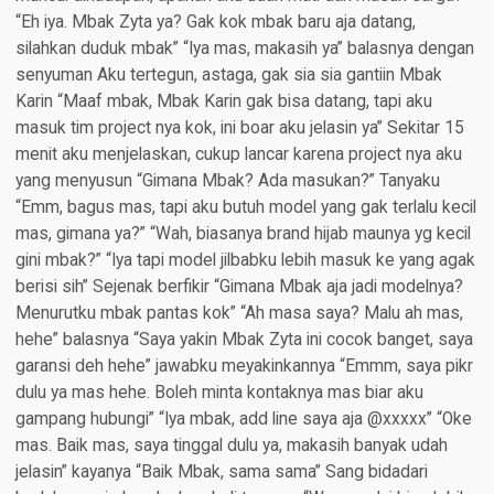
“Eh iya. Mbak Zyta ya? Gak kok mbak baru aja datang,
silahkan duduk mbak” “Iya mas, makasih ya” balasnya dengan
senyuman Aku tertegun, astaga, gak sia sia gantiin Mbak
Karin “Maaf mbak, Mbak Karin gak bisa datang, tapi aku
masuk tim project nya kok, ini boar aku jelasin ya” Sekitar 15
menit aku menjelaskan, cukup lancar karena project nya aku
yang menyusun “Gimana Mbak? Ada masukan?” Tanyaku
“Emm, bagus mas, tapi aku butuh model yang gak terlalu kecil
mas, gimana ya?” “Wah, biasanya brand hijab maunya yg kecil
gini mbak?” “Iya tapi model jilbabku lebih masuk ke yang agak
berisi sih” Sejenak berfikir “Gimana Mbak aja jadi modelnya?
Menurutku mbak pantas kok” “Ah masa saya? Malu ah mas,
hehe” balasnya “Saya yakin Mbak Zyta ini cocok banget, saya
garansi deh hehe” jawabku meyakinkannya “Emmm, saya pikr
dulu ya mas hehe. Boleh minta kontaknya mas biar aku
gampang hubungi” “Iya mbak, add line saya aja @xxxxx” “Oke
mas. Baik mas, saya tinggal dulu ya, makasih banyak udah
jelasin” kayanya “Baik Mbak, sama sama” Sang bidadari