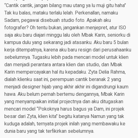
“Cantik cantik, jangan bilang mau utang ya lu muji gitu haha”
Tak ku balas, mataku terlalu lelah. Perkenallan, namaku
Sadam, pegawai disebuah studio foto. Apakah aku
fotografer? Oh tentu bukan, jangankan menjepret, atur ISO
saja aku baru diajari minggu lalu oleh Mbak Karin, seniorku di
kampua dulu yang sekarang jadi atasanku. Aku baru 5 bulan
kerja ditempatnya, karena aku baru resign dari perusahaanku
sebelumnya. Tugasku lebih pada mencari model untuk klien
dan menjadi perantara antara klien dan studio, dan Mbak
Karin mempercayakan hal itu kepadaku. Zyta Delia Rahma,
dialah klienku saat ini, perempuan cantik beranak 2 yang
menjadi designer hijab yang akhir akhir ini digandrungi kaum
hawa. Aku belum pernah bertemu dengannya, Mbak Karin
yang menyampaikan initial projectnya dan aku ditugaskan
mencari model “Pokoknya harus bagus ya Dam, ini projek
besar dari Zyta, klien kita” begitu katanya Namun yang tak
kuduga adalah, ternyata projek inilah yang membawaku ke
dunia baru yang tak terfikirkan sebelumnya.