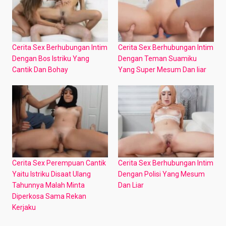
Cerita Sex Berhubungan Intim
Cerita Sex Berhubungan Intim
Dengan Bos Istriku Yang
Dengan Teman Suamiku
Cantik Dan Bohay
Yang Super Mesum Dan liar
Cerita Sex Perempuan Cantik
Cerita Sex Berhubungan Intim
Yaitu Istriku Disaat Ulang
Dengan Polisi Yang Mesum
Tahunnya Malah Minta
Dan Liar
Diperkosa Sama Rekan
Kerjaku