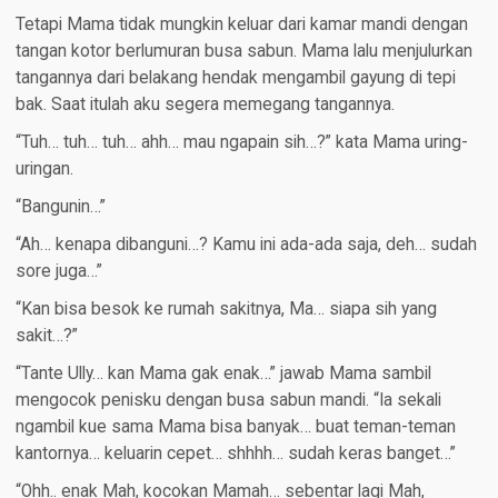
Tetapi Mama tidak mungkin keluar dari kamar mandi dengan
tangan kotor berlumuran busa sabun. Mama lalu menjulurkan
tangannya dari belakang hendak mengambil gayung di tepi
bak. Saat itulah aku segera memegang tangannya.
“Tuh… tuh… tuh… ahh… mau ngapain sih…?” kata Mama uring-
uringan.
“Bangunin…”
“Ah… kenapa dibanguni…? Kamu ini ada-ada saja, deh… sudah
sore juga…”
“Kan bisa besok ke rumah sakitnya, Ma… siapa sih yang
sakit…?”
“Tante Ully… kan Mama gak enak…” jawab Mama sambil
mengocok penisku dengan busa sabun mandi. “Ia sekali
ngambil kue sama Mama bisa banyak… buat teman-teman
kantornya… keluarin cepet… shhhh… sudah keras banget…”
“Ohh.. enak Mah, kocokan Mamah… sebentar lagi Mah,