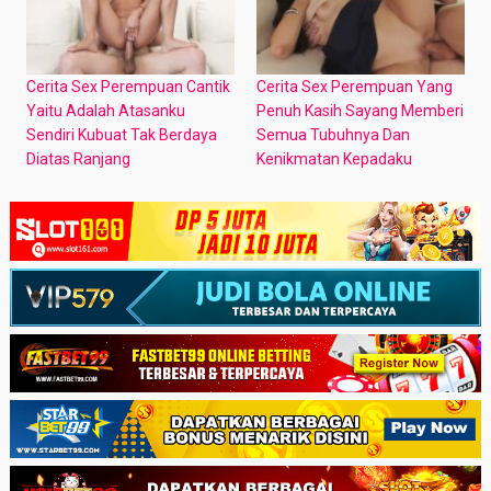
Cerita Sex Perempuan Cantik
Cerita Sex Perempuan Yang
Yaitu Adalah Atasanku
Penuh Kasih Sayang Memberi
Sendiri Kubuat Tak Berdaya
Semua Tubuhnya Dan
Diatas Ranjang
Kenikmatan Kepadaku