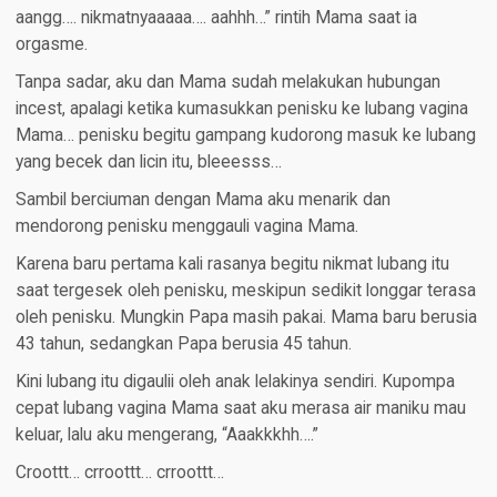
aangg…. nikmatnyaaaaa…. aahhh…” rintih Mama saat ia
orgasme.
Tanpa sadar, aku dan Mama sudah melakukan hubungan
incest, apalagi ketika kumasukkan penisku ke lubang vagina
Mama… penisku begitu gampang kudorong masuk ke lubang
yang becek dan licin itu, bleeesss…
Sambil berciuman dengan Mama aku menarik dan
mendorong penisku menggauli vagina Mama.
Karena baru pertama kali rasanya begitu nikmat lubang itu
saat tergesek oleh penisku, meskipun sedikit longgar terasa
oleh penisku. Mungkin Papa masih pakai. Mama baru berusia
43 tahun, sedangkan Papa berusia 45 tahun.
Kini lubang itu digaulii oleh anak lelakinya sendiri. Kupompa
cepat lubang vagina Mama saat aku merasa air maniku mau
keluar, lalu aku mengerang, “Aaakkkhh….”
Croottt… crroottt… crroottt…