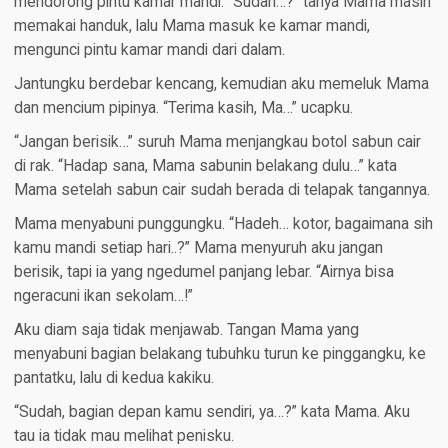
mendorong pintu kamar mandi. “Sudah…?” tanya Mama masih
memakai handuk, lalu Mama masuk ke kamar mandi,
mengunci pintu kamar mandi dari dalam.
Jantungku berdebar kencang, kemudian aku memeluk Mama
dan mencium pipinya. “Terima kasih, Ma…” ucapku.
“Jangan berisik…” suruh Mama menjangkau botol sabun cair
di rak. “Hadap sana, Mama sabunin belakang dulu…” kata
Mama setelah sabun cair sudah berada di telapak tangannya.
Mama menyabuni punggungku. “Hadeh… kotor, bagaimana sih
kamu mandi setiap hari..?” Mama menyuruh aku jangan
berisik, tapi ia yang ngedumel panjang lebar. “Airnya bisa
ngeracuni ikan sekolam…!”
Aku diam saja tidak menjawab. Tangan Mama yang
menyabuni bagian belakang tubuhku turun ke pinggangku, ke
pantatku, lalu di kedua kakiku.
“Sudah, bagian depan kamu sendiri, ya…?” kata Mama. Aku
tau ia tidak mau melihat penisku.