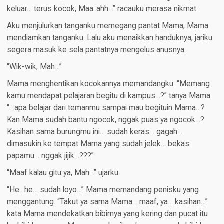
keluar… terus kocok, Maa..ahh…” racauku merasa nikmat.
Aku menjulurkan tanganku memegang pantat Mama, Mama
mendiamkan tanganku. Lalu aku menaikkan handuknya, jariku
segera masuk ke sela pantatnya mengelus anusnya.
“Wik-wik, Mah…”
Mama menghentikan kocokannya memandangku. “Memang
kamu mendapat pelajaran begitu di kampus…?” tanya Mama.
“…apa belajar dari temanmu sampai mau begituin Mama…?
Kan Mama sudah bantu ngocok, nggak puas ya ngocok…?
Kasihan sama burungmu ini… sudah keras… gagah…
dimasukin ke tempat Mama yang sudah jelek… bekas
papamu… nggak jijik…???”
“Maaf kalau gitu ya, Mah…” ujarku.
“He.. he… sudah loyo…” Mama memandang penisku yang
menggantung. “Takut ya sama Mama… maaf, ya… kasihan…”
kata Mama mendekatkan bibirnya yang kering dan pucat itu