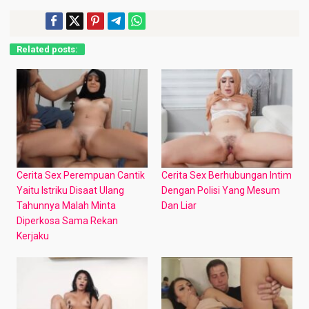
Related posts:
Cerita Sex Perempuan Cantik
Cerita Sex Berhubungan Intim
Yaitu Istriku Disaat Ulang
Dengan Polisi Yang Mesum
Tahunnya Malah Minta
Dan Liar
Diperkosa Sama Rekan
Kerjaku