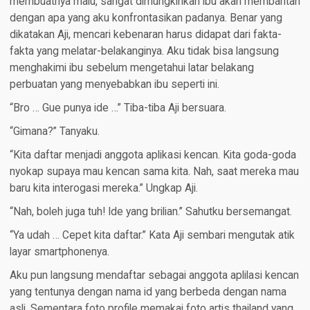
membuatnya malu, sangat dimungkinkan ibu akan membantah
dengan apa yang aku konfrontasikan padanya. Benar yang
dikatakan Aji, mencari kebenaran harus didapat dari fakta-
fakta yang melatar-belakanginya. Aku tidak bisa langsung
menghakimi ibu sebelum mengetahui latar belakang
perbuatan yang menyebabkan ibu seperti ini.
“Bro … Gue punya ide …” Tiba-tiba Aji bersuara.
“Gimana?” Tanyaku.
“Kita daftar menjadi anggota aplikasi kencan. Kita goda-goda
nyokap supaya mau kencan sama kita. Nah, saat mereka mau
baru kita interogasi mereka.” Ungkap Aji.
“Nah, boleh juga tuh! Ide yang brilian.” Sahutku bersemangat.
“Ya udah … Cepet kita daftar.” Kata Aji sembari mengutak atik
layar smartphonenya.
Aku pun langsung mendaftar sebagai anggota aplilasi kencan
yang tentunya dengan nama id yang berbeda dengan nama
asli. Sementara foto profile memakai foto artis thailand yang