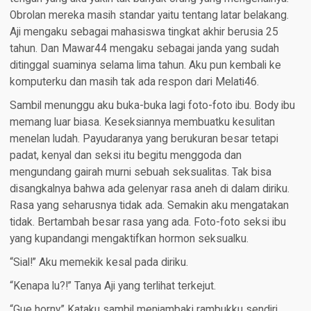
Obrolan mereka masih standar yaitu tentang latar belakang.
Aji mengaku sebagai mahasiswa tingkat akhir berusia 25
tahun. Dan Mawar44 mengaku sebagai janda yang sudah
ditinggal suaminya selama lima tahun. Aku pun kembali ke
komputerku dan masih tak ada respon dari Melati46.
Sambil menunggu aku buka-buka lagi foto-foto ibu. Body ibu
memang luar biasa. Keseksiannya membuatku kesulitan
menelan ludah. Payudaranya yang berukuran besar tetapi
padat, kenyal dan seksi itu begitu menggoda dan
mengundang gairah murni sebuah seksualitas. Tak bisa
disangkalnya bahwa ada gelenyar rasa aneh di dalam diriku.
Rasa yang seharusnya tidak ada. Semakin aku mengatakan
tidak. Bertambah besar rasa yang ada. Foto-foto seksi ibu
yang kupandangi mengaktifkan hormon seksualku.
“Sial!” Aku memekik kesal pada diriku.
“Kenapa lu?!” Tanya Aji yang terlihat terkejut.
“Gue horny.” Kataku sambil menjambaki rambukku sendiri.