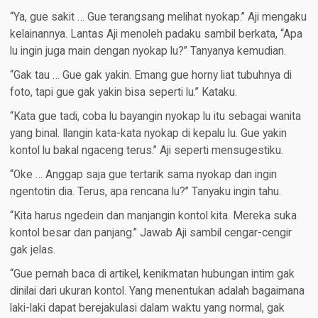
“Ya, gue sakit … Gue terangsang melihat nyokap.” Aji mengaku
kelainannya. Lantas Aji menoleh padaku sambil berkata, “Apa
lu ingin juga main dengan nyokap lu?” Tanyanya kemudian.
“Gak tau … Gue gak yakin. Emang gue horny liat tubuhnya di
foto, tapi gue gak yakin bisa seperti lu.” Kataku.
“Kata gue tadi, coba lu bayangin nyokap lu itu sebagai wanita
yang binal. Ilangin kata-kata nyokap di kepalu lu. Gue yakin
kontol lu bakal ngaceng terus.” Aji seperti mensugestiku.
“Oke … Anggap saja gue tertarik sama nyokap dan ingin
ngentotin dia. Terus, apa rencana lu?” Tanyaku ingin tahu.
“Kita harus ngedein dan manjangin kontol kita. Mereka suka
kontol besar dan panjang.” Jawab Aji sambil cengar-cengir
gak jelas.
“Gue pernah baca di artikel, kenikmatan hubungan intim gak
dinilai dari ukuran kontol. Yang menentukan adalah bagaimana
laki-laki dapat berejakulasi dalam waktu yang normal, gak