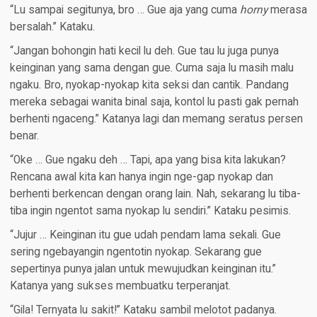
“Lu sampai segitunya, bro … Gue aja yang cuma
horny
merasa
bersalah.” Kataku.
“Jangan bohongin hati kecil lu deh. Gue tau lu juga punya
keinginan yang sama dengan gue. Cuma saja lu masih malu
ngaku. Bro, nyokap-nyokap kita seksi dan cantik. Pandang
mereka sebagai wanita binal saja, kontol lu pasti gak pernah
berhenti ngaceng.” Katanya lagi dan memang seratus persen
benar.
“Oke … Gue ngaku deh … Tapi, apa yang bisa kita lakukan?
Rencana awal kita kan hanya ingin nge-gap nyokap dan
berhenti berkencan dengan orang lain. Nah, sekarang lu tiba-
tiba ingin ngentot sama nyokap lu sendiri.” Kataku pesimis.
“Jujur … Keinginan itu gue udah pendam lama sekali. Gue
sering ngebayangin ngentotin nyokap. Sekarang gue
sepertinya punya jalan untuk mewujudkan keinginan itu.”
Katanya yang sukses membuatku terperanjat.
“Gila! Ternyata lu sakit!” Kataku sambil melotot padanya.