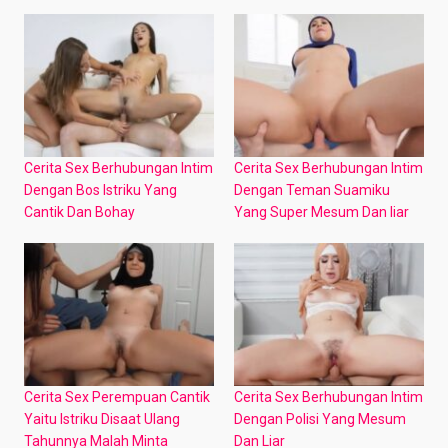
Cerita Sex Berhubungan Intim
Cerita Sex Berhubungan Intim
Dengan Bos Istriku Yang
Dengan Teman Suamiku
Cantik Dan Bohay
Yang Super Mesum Dan liar
Cerita Sex Perempuan Cantik
Cerita Sex Berhubungan Intim
Yaitu Istriku Disaat Ulang
Dengan Polisi Yang Mesum
Tahunnya Malah Minta
Dan Liar