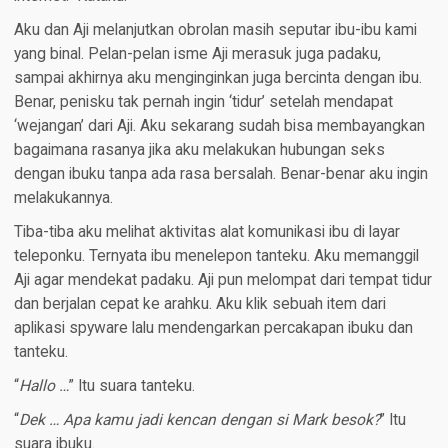
Aku dan Aji melanjutkan obrolan masih seputar ibu-ibu kami
yang binal. Pelan-pelan isme Aji merasuk juga padaku,
sampai akhirnya aku menginginkan juga bercinta dengan ibu.
Benar, penisku tak pernah ingin ‘tidur’ setelah mendapat
‘wejangan’ dari Aji. Aku sekarang sudah bisa membayangkan
bagaimana rasanya jika aku melakukan hubungan seks
dengan ibuku tanpa ada rasa bersalah. Benar-benar aku ingin
melakukannya.
Tiba-tiba aku melihat aktivitas alat komunikasi ibu di layar
teleponku. Ternyata ibu menelepon tanteku. Aku memanggil
Aji agar mendekat padaku. Aji pun melompat dari tempat tidur
dan berjalan cepat ke arahku. Aku klik sebuah item dari
aplikasi spyware lalu mendengarkan percakapan ibuku dan
tanteku.
“
Hallo …
” Itu suara tanteku.
“
Dek … Apa kamu jadi kencan dengan si Mark besok?
” Itu
suara ibuku.