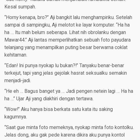
Kesal sumpah.
“Horny kenapa, bro?” Aji bangkit lalu menghampiriku. Setelah
sampai di sampingku, Aji melotot ke layar komputer. “Ha ha
ha … Itu mah belum seberapa. Lihat nih obrolanku dengan
Mawar44.” Aji lantas memperlihatkan sebuah foto payudara
telanjang yang menampilkan puting besar berwarna coklat
kehitaman.
“Edan! Ini punya nyokap lu bukan?!” Tanyaku benar-benar
terkejut, tapi yang jelas gejolak hasrat seksualku semakin
menjadi-jadi.
“He eh … Bagus banget ya … Jadi pengen netein lagi … Ha ha
ha …” Ujar Aji yang diakhiri dengan tertawa.
“Wow!” Aku hanya bisa berkata satu kata itu saking
kagumnya.
“Saat gue minta foto memeknya, nyokap minta foto kontolku.
Jelas dong, aku gak pede karena dikira aku punya kontol