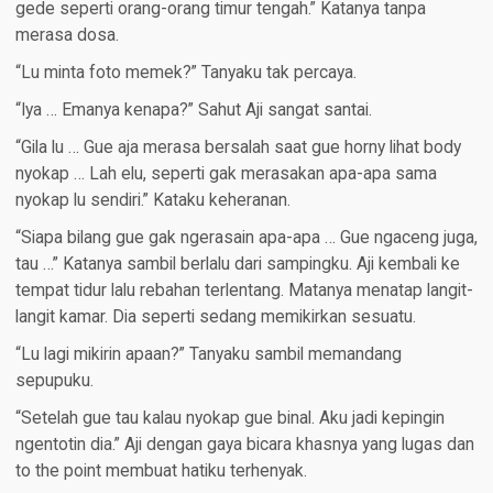
gede seperti orang-orang timur tengah.” Katanya tanpa
merasa dosa.
“Lu minta foto memek?” Tanyaku tak percaya.
“Iya … Emanya kenapa?” Sahut Aji sangat santai.
“Gila lu … Gue aja merasa bersalah saat gue horny lihat body
nyokap … Lah elu, seperti gak merasakan apa-apa sama
nyokap lu sendiri.” Kataku keheranan.
“Siapa bilang gue gak ngerasain apa-apa … Gue ngaceng juga,
tau …” Katanya sambil berlalu dari sampingku. Aji kembali ke
tempat tidur lalu rebahan terlentang. Matanya menatap langit-
langit kamar. Dia seperti sedang memikirkan sesuatu.
“Lu lagi mikirin apaan?” Tanyaku sambil memandang
sepupuku.
“Setelah gue tau kalau nyokap gue binal. Aku jadi kepingin
ngentotin dia.” Aji dengan gaya bicara khasnya yang lugas dan
to the point membuat hatiku terhenyak.