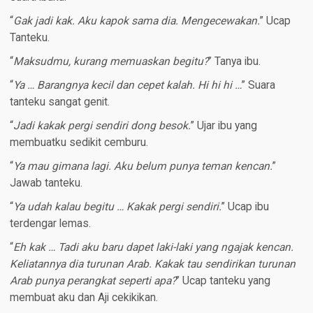
“
Gak jadi kak. Aku kapok sama dia. Mengecewakan.
” Ucap
Tanteku.
“
Maksudmu, kurang memuaskan begitu?
” Tanya ibu.
“
Ya … Barangnya kecil dan cepet kalah. Hi hi hi …
” Suara
tanteku sangat genit.
“
Jadi kakak pergi sendiri dong besok.
” Ujar ibu yang
membuatku sedikit cemburu.
“
Ya mau gimana lagi. Aku belum punya teman kencan.
”
Jawab tanteku.
“
Ya udah kalau begitu … Kakak pergi sendiri.
” Ucap ibu
terdengar lemas.
“
Eh kak … Tadi aku baru dapet laki-laki yang ngajak kencan.
Keliatannya dia turunan Arab. Kakak tau sendirikan turunan
Arab punya perangkat seperti apa?
” Ucap tanteku yang
membuat aku dan Aji cekikikan.