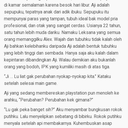
di kamar semalaman karena besok hari libur. Aji adalah
sepupuku, tepatnya anak dari adik ibuku. Sepupuku itu
mempunyai paras yang tampan, tubuh ideal bak model pria
profesional, dan otak yang sangat cerdas. Usianya 22 tahun,
satu tahun lebih muda dariku. Namaku Leksana yang semua
orang memanggilku Alex. Wajah dan tubuhku tidak kalah oleh
Aji bahkan kelebihanku daripada Aji adalah bentuk tubuhku
yang lebih tinggi dan sembada. Hanya saja aku kalah dalam
kepintaran dibandingkan Aji. Walau demikian aku bukanlah
orang yang bodoh, IPK yang kumiliki masih di atas tiga.
“Ji … Lu liat gak perubahan nyokap-nyokap kita.” Kataku
setelah selesai main game.
Aji yang sedang membereskan playstation pun menoleh ke
arahku, “Perubahan? Perubahan kek gimana?”
“Lu gak peka banget sih?” Aku menyambar bungkusan rokok
putihku. Lalu menyelipkan sebatang di bibirku. Rokok putihku
menyala setelah api membakarnya. Kuhembuskan asap