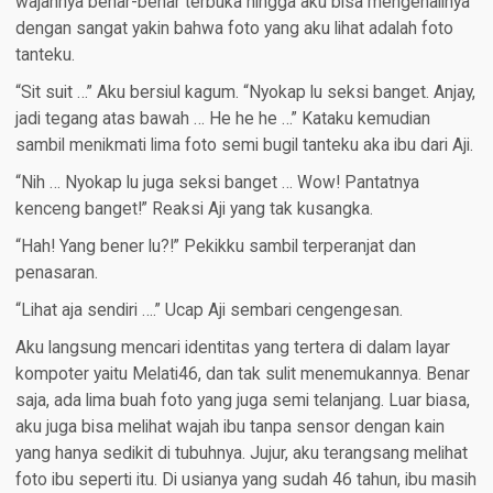
wajahnya benar-benar terbuka hingga aku bisa mengenalinya
dengan sangat yakin bahwa foto yang aku lihat adalah foto
tanteku.
“Sit suit …” Aku bersiul kagum. “Nyokap lu seksi banget. Anjay,
jadi tegang atas bawah … He he he …” Kataku kemudian
sambil menikmati lima foto semi bugil tanteku aka ibu dari Aji.
“Nih … Nyokap lu juga seksi banget … Wow! Pantatnya
kenceng banget!” Reaksi Aji yang tak kusangka.
“Hah! Yang bener lu?!” Pekikku sambil terperanjat dan
penasaran.
“Lihat aja sendiri ….” Ucap Aji sembari cengengesan.
Aku langsung mencari identitas yang tertera di dalam layar
kompoter yaitu Melati46, dan tak sulit menemukannya. Benar
saja, ada lima buah foto yang juga semi telanjang. Luar biasa,
aku juga bisa melihat wajah ibu tanpa sensor dengan kain
yang hanya sedikit di tubuhnya. Jujur, aku terangsang melihat
foto ibu seperti itu. Di usianya yang sudah 46 tahun, ibu masih