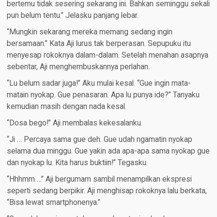
bertemu tidak sesering sekarang ini. Bahkan seminggu sekali
pun belum tentu.” Jelasku panjang lebar.
“Mungkin sekarang mereka memang sedang ingin
bersamaan.” Kata Aji lurus tak berperasan. Sepupuku itu
menyesap rokoknya dalam-dalam. Setelah menahan asapnya
sebentar, Aji menghembuskannya perlahan.
“Lu belum sadar juga!” Aku mulai kesal. “Gue ingin mata-
matain nyokap. Gue penasaran. Apa lu punya ide?” Tanyaku
kemudian masih dengan nada kesal.
“Dosa bego!” Aji membalas kekesalanku.
“Ji … Percaya sama gue deh. Gue udah ngamatin nyokap
selama dua minggu. Gue yakin ada apa-apa sama nyokap gue
dan nyokap lu. Kita harus buktiin!” Tegasku.
“Hhhmm …” Aji bergumam sambil menampilkan ekspresi
seperti sedang berpikir. Aji menghisap rokoknya lalu berkata,
“Bisa lewat smartphonenya.”