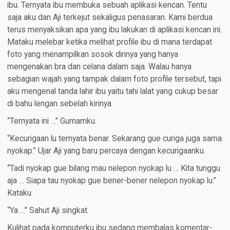
ibu. Ternyata ibu membuka sebuah aplikasi kencan. Tentu
saja aku dan Aji terkejut sekaligus penasaran. Kami berdua
terus menyaksikan apa yang ibu lakukan di aplikasi kencan ini.
Mataku melebar ketika melihat profile ibu di mana terdapat
foto yang menampilkan sosok dirinya yang hanya
mengenakan bra dan celana dalam saja. Walau hanya
sebagian wajah yang tampak dalam foto profile tersebut, tapi
aku mengenal tanda lahir ibu yaitu tahi lalat yang cukup besar
di bahu lengan sebelah kirinya.
“Ternyata ini …” Gumamku.
“Kecurigaan lu ternyata benar. Sekarang gue curiga juga sama
nyokap.” Ujar Aji yang baru percaya dengan kecurigaanku.
“Tadi nyokap gue bilang mau nelepon nyokap lu … Kita tunggu
aja … Siapa tau nyokap gue bener-bener nelepon nyokap lu.”
Kataku.
“Ya …” Sahut Aji singkat.
Kulihat pada komputerku ibu sedang membalas komentar-