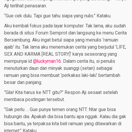
Aji terlihat penasaran.
“Gue cek dulu. Tapi gue tahu siapa yang nulis.” Kataku.
Aku kembali fokus pada layar komputer. Tak lama, aku sudah
berada di situs Forum Semprot dan langsung ke menu Cerita
Bersambung. Aku ingat betul siapa yang menulis ‘ramuan
ajaib’ itu. Tak lama aku menemukan cerita yang berjudul ‘LIFE,
SEX AND KARMA [REAL STORY]’ karya seseorang yang
mempunyai id
@luckyman16
. Dalam cerita itu, si penulis
menuturkan daun dan minyak suanggi (setan) sebagai
ramuan yang bisa membuat ‘perkakas laki-laki’ bertambah
besar dan panjang.
“Gila! Kita harus ke NTT gitu?” Respon Aji sesaat setelah
membaca postingan tersebut.
“Gak perlu … Gue punya temen orang NTT. Ntar gue bisa
hubungin dia. Apakah dia bisa bantu apa nggak. Kalau dia gak
bisa bantu, ya terpaksa kita beli ramuan yang ditawarkan di
internet.” Kataku.