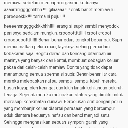
heeeennnggggkkkkhhh!!!!! erang si supir sambil menyodok
penisnya sedalam mungkin. croooottttt!!!!! croot crooot
croooooootttt!!!!! Benar-benar edan, tongkol besar pak Supri
memuncratkan peluru mani, layaknya selang pemadam
kebakaran saja. Begitu deras dan kencang ditambah air
maninya yang banyak dan kental, membuat sebagian keluar
paksa dari celah-celah memiaw Donita yang tidak dapat
menampung semua sperma si supir. Benar-benar liar cara
mereka melepaskan nafsu, sampai-sampai tubuh mereka
basah kuyup oleh keringat dan luluh lantak kehilangan seluruh
tenaga. Sejenak mereka melupakan status yang dimiliki untuk
meresapi kenikmatan duniawi. Berpelukan erat dengan peluh
yang membanjir keluar disertai perasaan yang bercampur
aduk diantara keduanya, nafsu dan benci menjadi satu.
Sehingga menghasilkan sebuah syimponi gairah yang