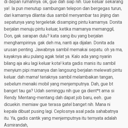
di depan rumahnya. ok, gue dah siap nih. Gue keluar sekarang
ya!. Ia pun menutup sambungan telepon dan bergegas turun,
dari kamarnya dilantai dua sambil menyambar tas jinjing dan
sepatunya yang tergeletak disamping pintu kamarnya. Donita
berjalan menuju pintu keluar, ketika mamanya memanggil,
Don, gak sarapan dulu? kata sang ibu yang berjalan
menghampirinya. gak deh ma, nanti aja dijalan. Donita ada
urusan penting. Jawabnya sambil memakai sepatu. oh ya ma,
kayaknya aku pulang agak telat ya. Kalo ada yang nyariin
bilang aja aku lagi keluar kota! kata gadis manis itu sambil
menyium pipi mamanya dan langsung berjalan melewati pintu
keluar. dah mama! teriaknya sambil melambaikan tangan,
sebelum menaiki mobil yang menjemputnya. Dah, gue bt
banget tau ga? Udah seminggu nih gue ga dient*t ama si
Rendy. Mentang-mentang dah dapat job baru, eeh.. gue
dicuekin. memiaw gue terasa gatel banget nih. Mana ni
kepala dibuat pusing lagi. Ceplosnya asal pada sahabatnya
itu. Ya, gadis cantik yang menjemputnya itu ternyata adalah
Asmirandah,