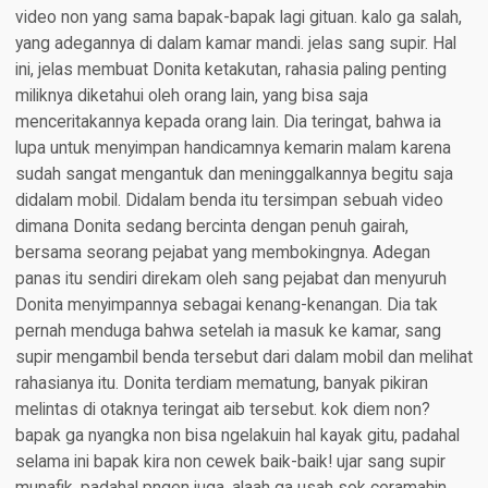
video non yang sama bapak-bapak lagi gituan. kalo ga salah,
yang adegannya di dalam kamar mandi. jelas sang supir. Hal
ini, jelas membuat Donita ketakutan, rahasia paling penting
miliknya diketahui oleh orang lain, yang bisa saja
menceritakannya kepada orang lain. Dia teringat, bahwa ia
lupa untuk menyimpan handicamnya kemarin malam karena
sudah sangat mengantuk dan meninggalkannya begitu saja
didalam mobil. Didalam benda itu tersimpan sebuah video
dimana Donita sedang bercinta dengan penuh gairah,
bersama seorang pejabat yang membokingnya. Adegan
panas itu sendiri direkam oleh sang pejabat dan menyuruh
Donita menyimpannya sebagai kenang-kenangan. Dia tak
pernah menduga bahwa setelah ia masuk ke kamar, sang
supir mengambil benda tersebut dari dalam mobil dan melihat
rahasianya itu. Donita terdiam mematung, banyak pikiran
melintas di otaknya teringat aib tersebut. kok diem non?
bapak ga nyangka non bisa ngelakuin hal kayak gitu, padahal
selama ini bapak kira non cewek baik-baik! ujar sang supir