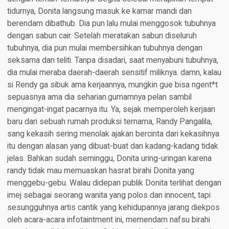
tidurnya, Donita langsung masuk ke kamar mandi dan
berendam dibathub. Dia pun lalu mulai menggosok tubuhnya
dengan sabun cair. Setelah meratakan sabun diseluruh
tubuhnya, dia pun mulai membersihkan tubuhnya dengan
seksama dan teliti. Tanpa disadari, saat menyabuni tubuhnya,
dia mulai meraba daerah-daerah sensitif miliknya. damn, kalau
si Rendy ga sibuk ama kerjaannya, mungkin gue bisa ngent*t
sepuasnya ama dia seharian.gumamnya pelan sambil
mengingat-ingat pacarnya itu. Ya, sejak memperoleh kerjaan
baru dari sebuah rumah produksi ternama, Randy Pangalila,
sang kekasih sering menolak ajakan bercinta dari kekasihnya
itu dengan alasan yang dibuat-buat dan kadang-kadang tidak
jelas. Bahkan sudah seminggu, Donita uring-uringan karena
randy tidak mau memuaskan hasrat birahi Donita yang
menggebu-gebu. Walau didepan publik Donita terlihat dengan
imej sebagai seorang wanita yang polos dan innocent, tapi
sesungguhnya artis cantik yang kehidupannya jarang diekpos
oleh acara-acara infotaintment ini, memendam nafsu birahi