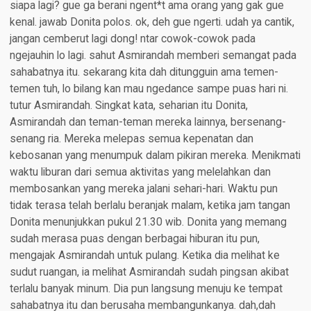
siapa lagi? gue ga berani ngent*t ama orang yang gak gue
kenal. jawab Donita polos. ok, deh gue ngerti. udah ya cantik,
jangan cemberut lagi dong! ntar cowok-cowok pada
ngejauhin lo lagi. sahut Asmirandah memberi semangat pada
sahabatnya itu. sekarang kita dah ditungguin ama temen-
temen tuh, lo bilang kan mau ngedance sampe puas hari ni.
tutur Asmirandah. Singkat kata, seharian itu Donita,
Asmirandah dan teman-teman mereka lainnya, bersenang-
senang ria. Mereka melepas semua kepenatan dan
kebosanan yang menumpuk dalam pikiran mereka. Menikmati
waktu liburan dari semua aktivitas yang melelahkan dan
membosankan yang mereka jalani sehari-hari. Waktu pun
tidak terasa telah berlalu beranjak malam, ketika jam tangan
Donita menunjukkan pukul 21.30 wib. Donita yang memang
sudah merasa puas dengan berbagai hiburan itu pun,
mengajak Asmirandah untuk pulang. Ketika dia melihat ke
sudut ruangan, ia melihat Asmirandah sudah pingsan akibat
terlalu banyak minum. Dia pun langsung menuju ke tempat
sahabatnya itu dan berusaha membangunkanya. dah,dah