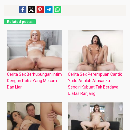
Related posts:
Cerita Sex Berhubungan Intim
Cerita Sex Perempuan Cantik
Dengan Polisi Yang Mesum
Yaitu Adalah Atasanku
Dan Liar
Sendiri Kubuat Tak Berdaya
Diatas Ranjang