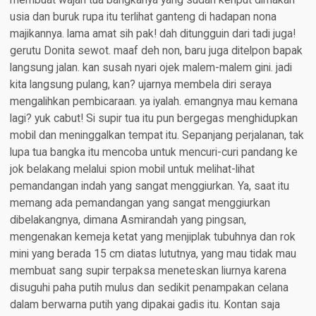
membuat wajah tua bangkanya yang sudah keriput dimakan
usia dan buruk rupa itu terlihat ganteng di hadapan nona
majikannya. lama amat sih pak! dah ditungguin dari tadi juga!
gerutu Donita sewot. maaf deh non, baru juga ditelpon bapak
langsung jalan. kan susah nyari ojek malem-malem gini. jadi
kita langsung pulang, kan? ujarnya membela diri seraya
mengalihkan pembicaraan. ya iyalah. emangnya mau kemana
lagi? yuk cabut! Si supir tua itu pun bergegas menghidupkan
mobil dan meninggalkan tempat itu. Sepanjang perjalanan, tak
lupa tua bangka itu mencoba untuk mencuri-curi pandang ke
jok belakang melalui spion mobil untuk melihat-lihat
pemandangan indah yang sangat menggiurkan. Ya, saat itu
memang ada pemandangan yang sangat menggiurkan
dibelakangnya, dimana Asmirandah yang pingsan,
mengenakan kemeja ketat yang menjiplak tubuhnya dan rok
mini yang berada 15 cm diatas lututnya, yang mau tidak mau
membuat sang supir terpaksa meneteskan liurnya karena
disuguhi paha putih mulus dan sedikit penampakan celana
dalam berwarna putih yang dipakai gadis itu. Kontan saja