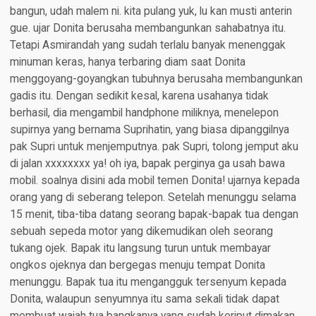
bangun, udah malem ni. kita pulang yuk, lu kan musti anterin
gue. ujar Donita berusaha membangunkan sahabatnya itu.
Tetapi Asmirandah yang sudah terlalu banyak menenggak
minuman keras, hanya terbaring diam saat Donita
menggoyang-goyangkan tubuhnya berusaha membangunkan
gadis itu. Dengan sedikit kesal, karena usahanya tidak
berhasil, dia mengambil handphone miliknya, menelepon
supirnya yang bernama Suprihatin, yang biasa dipanggilnya
pak Supri untuk menjemputnya. pak Supri, tolong jemput aku
di jalan xxxxxxxx ya! oh iya, bapak perginya ga usah bawa
mobil. soalnya disini ada mobil temen Donita! ujarnya kepada
orang yang di seberang telepon. Setelah menunggu selama
15 menit, tiba-tiba datang seorang bapak-bapak tua dengan
sebuah sepeda motor yang dikemudikan oleh seorang
tukang ojek. Bapak itu langsung turun untuk membayar
ongkos ojeknya dan bergegas menuju tempat Donita
menunggu. Bapak tua itu mengangguk tersenyum kepada
Donita, walaupun senyumnya itu sama sekali tidak dapat