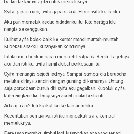
berlari ke kamar syifa untuk memeluknya.
Syifa gapapa umi, syifa gapapa kok. Hibur syifa ke istriku.
Aku pun memeluk kedua bidadariku itu. Kita bertiga lalu
nangis sesenggukan.
Kulihat syifa bolak-balik ke kamar mandi muntah-muntah.
Kudekati anakku, kutanyakan kondisinya.
Istriku memberikan saran membeli testpack. Begitu kagetnya
aku dan istriku, ayifa hamil akibat perkosaan itu.
Syifa menangis sejadi-jadinya. Sampai-sampai dia berusaha
melukai dirinya sendiri dengan gunting di kamarnya. Untung
saja percobaan bunuh diri syifa aku gagalkan. Kupeluk syifa,
kutenangkan dia. Tangisnya sudah mulai berhenti.
Ada apa abi? Istriku ikut lari ke kamar istriku.
Kuceritakan semuanya, istriku mendekati syifa kembali
memeluknya.
Perasaan marahku timbul lagi, kulaporkan apa yang terjadi.