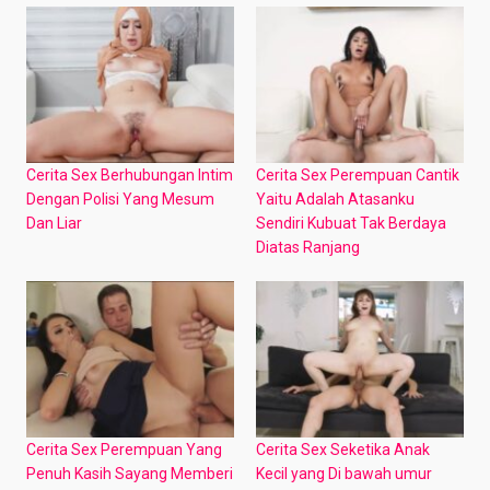
Cerita Sex Berhubungan Intim
Cerita Sex Perempuan Cantik
Dengan Polisi Yang Mesum
Yaitu Adalah Atasanku
Dan Liar
Sendiri Kubuat Tak Berdaya
Diatas Ranjang
Cerita Sex Perempuan Yang
Cerita Sex Seketika Anak
Penuh Kasih Sayang Memberi
Kecil yang Di bawah umur