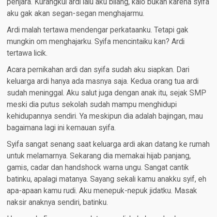
penjara. Kurangkul ardi lalu aku bilang, kalo bukan karena syifa
aku gak akan segan-segan menghajarmu.
Ardi malah tertawa mendengar perkataanku. Tetapi gak
mungkin om menghajarku. Syifa mencintaiku kan? Ardi
tertawa licik.
Acara pernikahan ardi dan syifa sudah aku siapkan. Dari
keluarga ardi hanya ada masnya saja. Kedua orang tua ardi
sudah meninggal. Aku salut juga dengan anak itu, sejak SMP
meski dia putus sekolah sudah mampu menghidupi
kehidupannya sendiri. Ya meskipun dia adalah bajingan, mau
bagaimana lagi ini kemauan syifa.
Syifa sangat senang saat keluarga ardi akan datang ke rumah
untuk melamarnya. Sekarang dia memakai hijab panjang,
gamis, cadar dan handshock warna ungu. Sangat cantik
batinku, apalagi matanya. Sayang sekali kamu anakku syif, eh
apa-apaan kamu rudi. Aku menepuk-nepuk jidatku. Masak
naksir anaknya sendiri, batinku.