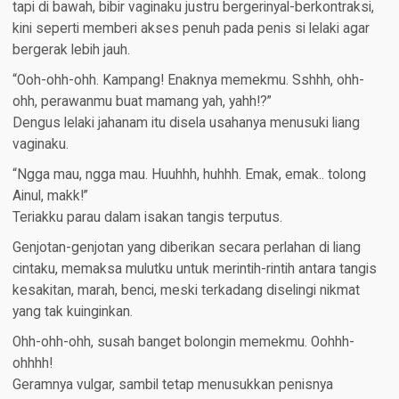
tapi di bawah, bibir vaginaku justru bergerinyal-berkontraksi,
kini seperti memberi akses penuh pada penis si lelaki agar
bergerak lebih jauh.
“Ooh-ohh-ohh. Kampang! Enaknya memekmu. Sshhh, ohh-
ohh, perawanmu buat mamang yah, yahh!?”
Dengus lelaki jahanam itu disela usahanya menusuki liang
vaginaku.
“Ngga mau, ngga mau. Huuhhh, huhhh. Emak, emak.. tolong
Ainul, makk!”
Teriakku parau dalam isakan tangis terputus.
Genjotan-genjotan yang diberikan secara perlahan di liang
cintaku, memaksa mulutku untuk merintih-rintih antara tangis
kesakitan, marah, benci, meski terkadang diselingi nikmat
yang tak kuinginkan.
Ohh-ohh-ohh, susah banget bolongin memekmu. Oohhh-
ohhhh!
Geramnya vulgar, sambil tetap menusukkan penisnya