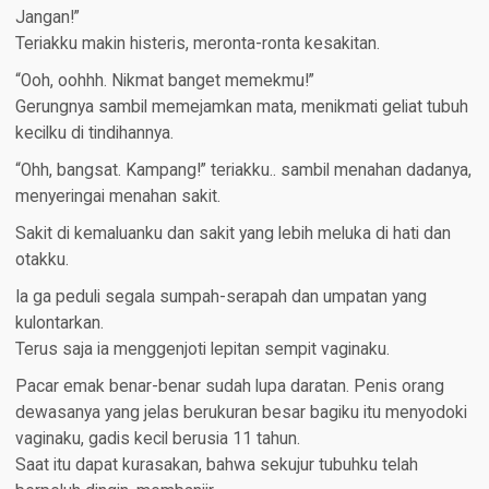
Jangan!”
Teriakku makin histeris, meronta-ronta kesakitan.
“Ooh, oohhh. Nikmat banget memekmu!”
Gerungnya sambil memejamkan mata, menikmati geliat tubuh
kecilku di tindihannya.
“Ohh, bangsat. Kampang!” teriakku.. sambil menahan dadanya,
menyeringai menahan sakit.
Sakit di kemaluanku dan sakit yang lebih meluka di hati dan
otakku.
Ia ga peduli segala sumpah-serapah dan umpatan yang
kulontarkan.
Terus saja ia menggenjoti lepitan sempit vaginaku.
Pacar emak benar-benar sudah lupa daratan. Penis orang
dewasanya yang jelas berukuran besar bagiku itu menyodoki
vaginaku, gadis kecil berusia 11 tahun.
Saat itu dapat kurasakan, bahwa sekujur tubuhku telah