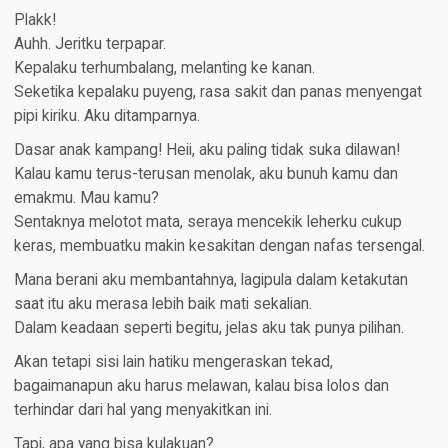
Plakk!
Auhh. Jeritku terpapar.
Kepalaku terhumbalang, melanting ke kanan.
Seketika kepalaku puyeng, rasa sakit dan panas menyengat
pipi kiriku. Aku ditamparnya.
Dasar anak kampang! Heii, aku paling tidak suka dilawan!
Kalau kamu terus-terusan menolak, aku bunuh kamu dan
emakmu. Mau kamu?
Sentaknya melotot mata, seraya mencekik leherku cukup
keras, membuatku makin kesakitan dengan nafas tersengal.
Mana berani aku membantahnya, lagipula dalam ketakutan
saat itu aku merasa lebih baik mati sekalian.
Dalam keadaan seperti begitu, jelas aku tak punya pilihan.
Akan tetapi sisi lain hatiku mengeraskan tekad,
bagaimanapun aku harus melawan, kalau bisa lolos dan
terhindar dari hal yang menyakitkan ini.
Tapi, apa yang bisa kulakuan?