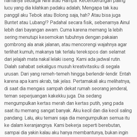
namanya sebagai Nihil atau Hampa. Kecenderungan paling
lucu yang dia kilahkan padaku adalah; Mengapa tak kau
panggil aku Tebok atau Bolong saja, hah? Atau bisa juga
Buntet atau Lubang!? Padahal secara fisik, sebenarnya Ainul
lebih dari bayangan awam. Cuma karena memang Ia lebih
sering menutupi kesemokan tubuhnya dengan pakaian
gombrong ala anak jalanan, atau mencorengi wajahnya agar
terlihat kumuh, makanya tak terlalu terekspos dan selamat
dari jelajah mata nakal lelaki iseng. Kami ada jadwal rutin.
Dialah sahabat sekaligus musuh kreativitasku di segala
urusan. Dari yang remeh-temeh hingga berlendir-lendir. Entah
karena apa kami akrab, tak jelas. Pertamakali aku melihatnya,
di saat dia mengais sampah dekat rumah seorang jenderal,
teman seperjuangan kakekku juga. Dia sedang
mengumpulkan kertas merah dan kertas putih, yang pada
saat itu memang sangat banyak. Aku kecil dan dia kecil saling
pandang. Lalu, aku temani saja dia mengumpulkan semua itu
ke dalam keranjangnya. Kami bekerja seperti berebutan,
sampai dia yakin kalau aku hanya membantunya, bukan ingin