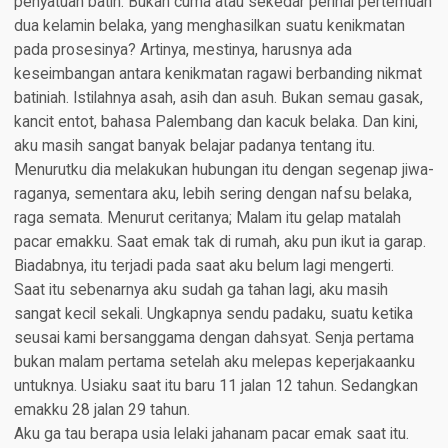
penyatuan batin. Bukan cuma atau sekedar perihal pertemuan
dua kelamin belaka, yang menghasilkan suatu kenikmatan
pada prosesinya? Artinya, mestinya, harusnya ada
keseimbangan antara kenikmatan ragawi berbanding nikmat
batiniah. Istilahnya asah, asih dan asuh. Bukan semau gasak,
kancit entot, bahasa Palembang dan kacuk belaka. Dan kini,
aku masih sangat banyak belajar padanya tentang itu.
Menurutku dia melakukan hubungan itu dengan segenap jiwa-
raganya, sementara aku, lebih sering dengan nafsu belaka,
raga semata. Menurut ceritanya; Malam itu gelap matalah
pacar emakku. Saat emak tak di rumah, aku pun ikut ia garap.
Biadabnya, itu terjadi pada saat aku belum lagi mengerti.
Saat itu sebenarnya aku sudah ga tahan lagi, aku masih
sangat kecil sekali. Ungkapnya sendu padaku, suatu ketika
seusai kami bersanggama dengan dahsyat. Senja pertama
bukan malam pertama setelah aku melepas keperjakaanku
untuknya. Usiaku saat itu baru 11 jalan 12 tahun. Sedangkan
emakku 28 jalan 29 tahun.
Aku ga tau berapa usia lelaki jahanam pacar emak saat itu.