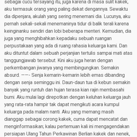
sebagai cucu tersayang itu, juga karena di masa sulit kakek,
aku termasuk orang yang paling dekat dengannya. Sewaktu
dia dipenjara, akulah yang sering menemani dia. Lucunya, aku
pernah sekali-sekali menemaninya tidur di balik terali karena
keinginanku sendiri dan lobi beberapa menteri. Kemudian, dia
juga yang menghibahkan kepadaku sebuah ruangan
perpustakaan yang ada di ruang rahasia keluarga kami. Dan
aku dituntut dalam sebuah perjanjian tertulis sampai mati atas
tanggungjawab tersebut. Kini aku juga heran dengan
perkembangan jiwanya yang membingungkan. Semakin
absurd. ——- Senja kemarin-kemarin lebih emas dibanding
dengan senja seminggu ini. Daun-daun tua di kebun semakin
banyak yang runtuh dan hujan terasa kian rajin membasahi
bumi. Aku mulai lagi direpotkan dengan keluhan keluarga jauh
yang rata-rata hampir tak dapat mengikuti acara kumpul
keluarga pada malam nanti. Aku yang memang masih
dianggap sebagai corong kakek, cuma dapat mencatat dan
menginformasikan; kalau pertemuan kali ini mengagendakan
persiapan Ulang Tahun Perkawinan Berlian kakek dan nenek,