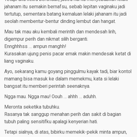
jahanam itu semakin bernafsu, sebab lepitan vaginaku jadi
tertutup, sementara batang kemaluan lelaki jahanam itu jadi
seolah membentur-bentur dinding lembut dan hangat.
Mau tak mau aku kembali merintih dan mendesah lirih,
digempur perih dan nikmat silih berganti.
Ennghhhss … ampun manghh!
Kurasakan ujung penis pacar emak makin mendesak ketat di
liang vaginaku.
Ayo, sekarang kamu goyang pinggulmu kayak tadi, biar kontol
mamang bisa masuk ke dalam memekmu, kata si lelaki
bangsat itu memberi perintah seenaknya.
Ngga mau. Ngga mau! Oouh … ahhh … aduhh.
Meronta seketika tubuhku.
Rasanya tak sanggup menahan perih dan sakit di bagian
tubuh paling sensitifku apalagi kenyerian hati.
Tetapi sialnya, di atas, bibirku memekik-pekik minta ampun,