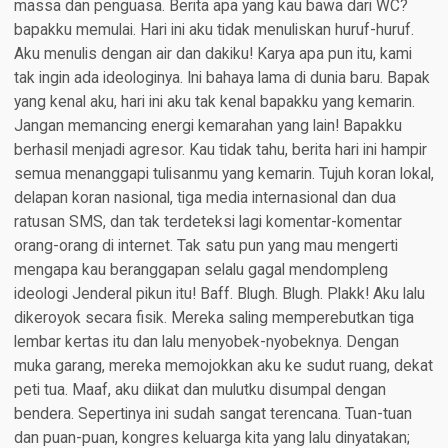
massa dan penguasa. Berita apa yang kau bawa dari WC?
bapakku memulai. Hari ini aku tidak menuliskan huruf-huruf.
Aku menulis dengan air dan dakiku! Karya apa pun itu, kami
tak ingin ada ideologinya. Ini bahaya lama di dunia baru. Bapak
yang kenal aku, hari ini aku tak kenal bapakku yang kemarin.
Jangan memancing energi kemarahan yang lain! Bapakku
berhasil menjadi agresor. Kau tidak tahu, berita hari ini hampir
semua menanggapi tulisanmu yang kemarin. Tujuh koran lokal,
delapan koran nasional, tiga media internasional dan dua
ratusan SMS, dan tak terdeteksi lagi komentar-komentar
orang-orang di internet. Tak satu pun yang mau mengerti
mengapa kau beranggapan selalu gagal mendompleng
ideologi Jenderal pikun itu! Baff. Blugh. Blugh. Plakk! Aku lalu
dikeroyok secara fisik. Mereka saling memperebutkan tiga
lembar kertas itu dan lalu menyobek-nyobeknya. Dengan
muka garang, mereka memojokkan aku ke sudut ruang, dekat
peti tua. Maaf, aku diikat dan mulutku disumpal dengan
bendera. Sepertinya ini sudah sangat terencana. Tuan-tuan
dan puan-puan, kongres keluarga kita yang lalu dinyatakan;