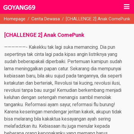
Homepage
/
Cerita Dewasa
/
[CHALLENGE 2] Anak ComePunk
[CHALLENGE 2] Anak ComePunk
——————- Kakekku tak lagi suka memancing. Dia pun
sepertinya tak cinta lagi pada kipas angin listriknya yang
sudah beberapakali diperbaiki. Pertemuan kamipun sudah
lama meninggalkan papan catur. Sekarang dia mempunyai
kebiasaan baru, bila aku sujud pada tangannya, dia seperti
ketakutan dan berteriak, Revolusi tai kucing, revolusi ilusi,
revolusi tanpa bau surga! Kemudian berkembang menjadi
keluhan dengan setengah menangis sambil menolak
tanganku. Reformasi ayam sayur, reformasi flu burung!
Karena keseringan mendengar jeritan kakek, akupun tidak
bisa melarang bila kakaktua kesayangan ayah sering
melafadzkan itu. Kebiasaan itu juga menular kepada
beberapa orang keponakanku yang memang harus