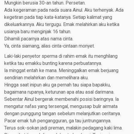
Mungkin berusia 30-an tahun. Persetan.
Ada kegeraman pada nada suara Ainul. Aku terhenyak. Ada
kegetiran pada tiap kata-katanya. Setiap kalimat yang
dikeluarkannya. Aku tergugu. Emak melahirkan aku ketika
usianya baru menginjak 16 tahun.
Dihamili pacarnya atas nama cinta.
Ya, cinta siamang, alias cinta-cintaan monyet.
Laki-laki penyetor sperma di rahim emak itu menghilang
ketika tau emakku bunting karena perbuatannya.
Ia minggat entah ke mana. Meninggalkan emak berjuang
sendirian melahirkan dan memelihara aku.
Hingga saat inipun aku ga pernah tau siapa bapakku,
bagaimana rupanya, keturunan apa atau asal darimana.
Sebentar Ainul bergerak membenahi posisi baringnya. Ia
mengatur nafas yang tersengal, mengusap bulir airmata
dengan punggung tangan sebelum melanjutkan ceritanya.
Pacar emak tuh pengangguran, ga tau juntrungannya.
Terus sok-sokan jadi preman, malakin pedagang kaki lima.