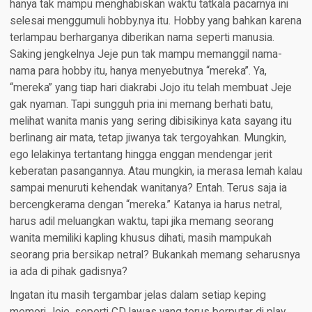
hanya tak mampu menghabiskan waktu tatkala pacarnya ini
selesai menggumuli hobby.nya itu. Hobby yang bahkan karena
terlampau berharganya diberikan nama seperti manusia.
Saking jengkelnya Jeje pun tak mampu memanggil nama-
nama para hobby itu, hanya menyebutnya “mereka”. Ya,
“mereka” yang tiap hari diakrabi Jojo itu telah membuat Jeje
gak nyaman. Tapi sungguh pria ini memang berhati batu,
melihat wanita manis yang sering dibisikinya kata sayang itu
berlinang air mata, tetap jiwanya tak tergoyahkan. Mungkin,
ego lelakinya tertantang hingga enggan mendengar jerit
keberatan pasangannya. Atau mungkin, ia merasa lemah kalau
sampai menuruti kehendak wanitanya? Entah. Terus saja ia
bercengkerama dengan “mereka.” Katanya ia harus netral,
harus adil meluangkan waktu, tapi jika memang seorang
wanita memiliki kapling khusus dihati, masih mampukah
seorang pria bersikap netral? Bukankah memang seharusnya
ia ada di pihak gadisnya?
Ingatan itu masih tergambar jelas dalam setiap keping