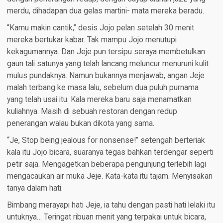
merdu, dihadapan dua gelas martini- mata mereka beradu.
“Kamu makin cantik,” desis Jojo pelan setelah 30 menit
mereka bertukar kabar. Tak mampu Jojo menutupi
kekagumannya. Dan Jeje pun tersipu seraya membetulkan
gaun tali satunya yang telah lancang meluncur menuruni kulit
mulus pundaknya. Namun bukannya menjawab, angan Jeje
malah terbang ke masa lalu, sebelum dua puluh purnama
yang telah usai itu. Kala mereka baru saja menamatkan
kuliahnya. Masih di sebuah restoran dengan redup
penerangan walau bukan dikota yang sama.
“Je, Stop being jealous for nonsense!” setengah berteriak
kala itu Jojo bicara, suaranya tegas bahkan terdengar seperti
petir saja. Mengagetkan beberapa pengunjung terlebih lagi
mengacaukan air muka Jeje. Kata-kata itu tajam. Menyisakan
tanya dalam hati.
Bimbang merayapi hati Jeje, ia tahu dengan pasti hati lelaki itu
untuknya… Teringat ribuan menit yang terpakai untuk bicara,