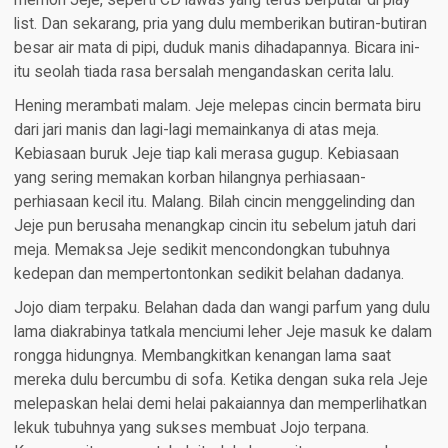
memori Jeje, seperti CD lawas yang terus berputar di play
list. Dan sekarang, pria yang dulu memberikan butiran-butiran
besar air mata di pipi, duduk manis dihadapannya. Bicara ini-
itu seolah tiada rasa bersalah mengandaskan cerita lalu.
Hening merambati malam. Jeje melepas cincin bermata biru
dari jari manis dan lagi-lagi memainkanya di atas meja.
Kebiasaan buruk Jeje tiap kali merasa gugup. Kebiasaan
yang sering memakan korban hilangnya perhiasaan-
perhiasaan kecil itu. Malang. Bilah cincin menggelinding dan
Jeje pun berusaha menangkap cincin itu sebelum jatuh dari
meja. Memaksa Jeje sedikit mencondongkan tubuhnya
kedepan dan mempertontonkan sedikit belahan dadanya.
Jojo diam terpaku. Belahan dada dan wangi parfum yang dulu
lama diakrabinya tatkala menciumi leher Jeje masuk ke dalam
rongga hidungnya. Membangkitkan kenangan lama saat
mereka dulu bercumbu di sofa. Ketika dengan suka rela Jeje
melepaskan helai demi helai pakaiannya dan memperlihatkan
lekuk tubuhnya yang sukses membuat Jojo terpana.