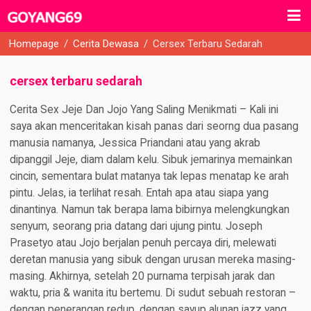
Homepage
/
Cerita Dewasa
/
Cersex Terbaru Sedarah
cersex terbaru sedarah
Cerita Sex Jeje Dan Jojo Yang Saling Menikmati – Kali ini
saya akan menceritakan kisah panas dari seorng dua pasang
manusia namanya, Jessica Priandani atau yang akrab
dipanggil Jeje, diam dalam kelu. Sibuk jemarinya memainkan
cincin, sementara bulat matanya tak lepas menatap ke arah
pintu. Jelas, ia terlihat resah. Entah apa atau siapa yang
dinantinya. Namun tak berapa lama bibirnya melengkungkan
senyum, seorang pria datang dari ujung pintu. Joseph
Prasetyo atau Jojo berjalan penuh percaya diri, melewati
deretan manusia yang sibuk dengan urusan mereka masing-
masing. Akhirnya, setelah 20 purnama terpisah jarak dan
waktu, pria & wanita itu bertemu. Di sudut sebuah restoran –
dengan penerangan redup, dengan sayup alunan jazz yang