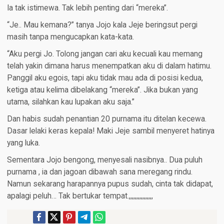
Ia tak istimewa. Tak lebih penting dari “mereka”.
“Je.. Mau kemana?” tanya Jojo kala Jeje beringsut pergi
masih tanpa mengucapkan kata-kata.
“Aku pergi Jo. Tolong jangan cari aku kecuali kau memang
telah yakin dimana harus menempatkan aku di dalam hatimu.
Panggil aku egois, tapi aku tidak mau ada di posisi kedua,
ketiga atau kelima dibelakang “mereka”. Jika bukan yang
utama, silahkan kau lupakan aku saja.”
Dan habis sudah penantian 20 purnama itu ditelan kecewa.
Dasar lelaki keras kepala! Maki Jeje sambil menyeret hatinya
yang luka.
Sementara Jojo bengong, menyesali nasibnya.. Dua puluh
purnama , ia dan jagoan dibawah sana meregang rindu.
Namun sekarang harapannya pupus sudah, cinta tak didapat,
apalagi peluh… Tak bertukar tempat.,,,,,,,,,,,,,,,,