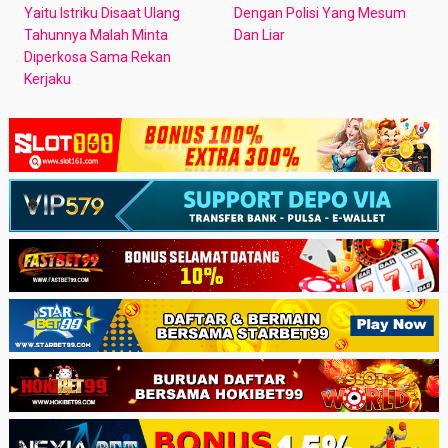
Yaitu Istriku Disaat Ulang
Dengan Polisi Yang Mesum
Tahunnya Malah Minta
Dan Liar
Diperkosa Sama Rekan
Kerjaku