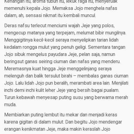
Kenangan itu, aroma tubuh itu, lekuk raga itu, menyeruak
memenuhi kepala Jojo. Memaksa Jojo menghela nafas
dalam, ah, sensasi nikmat itu kembali muncul.
Deras nafsu terlecut menciumi wajah Jeje yang polos,
mengecup matanya yang terpejam, melumat bibir mungilnya.
Menggigitinya kecil-kecil seraya menyelipkan tarian lidah
kedalam rongga mulut yang penuh geligi. Sementara tangan
Jojo sibuk mengelus payudara Jeje, pelan saja, namun
beringsut ganas seiring ciuman dan nafas yang menderu.
Meremasnya kuat hingga Jeje menggelinjang seraya
melenguh dan balik tersulut birahi – membalas ganas ciuman
Jojo. Lalu lidah Jojo pun beralih, merambati area lain. Menjilati
inchi demi inchi kulit leher Jeje yang bersih bagai pualam.
Turun kebawah menyesap puting susu yang berwarna merah
muda.
Membiarkan puting lembut itu mekar dan menjadi keras
karena gigitan di dalam mulut. Dan begitu Jojo mendengar
erangan kenikmatan Jeje, maka makin keraslah Jojo