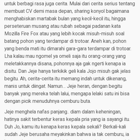
untuk berbagi rasa juga cerita. Mulai dari cerita serius tentang
membuat CV demi masa depan, sharing konyol bagaimana
menghabiskan martabak bulan yang kecil-kecil itu, hingga
perseteruan musang atau rubah sebagai padanan kata
Mozilla Fire Fox atau yang lebih kocak misuh-misuh soal
batang pohon yang terdampar di trotoar. Aneh kan, pohon
yang benda mati itu dimarahi gara-gara terdampar di trotoar.
Lha kalau mau ngomel ya omeli saja itu orang-orang yang
meletakkannya disana, pohonnya aja gak ngerti kenapa ia
disitu. Dan Jeje hanya terkikik geli kala Jojo misuh gak jelas
begitu. Ah, cerita-cerita itu memang indah untuk dikenang,
manis untuk diingat. Namun… Jeje heran, dengan begitu
banyak yang mereka telah lalui, mengapa lelaki satu ini bisa
dengan picik menuduhnya cemburu buta.
Jeje menghela nafas panjang.. diam dalam keheningan,
hatinya sakit terbentur keras kepala pria yang ia sayangi itu.
Duh Jo, kamu itu kenapa keras kepala sekali? Berkali-kali
sudah Jeje berusaha meyakinkan bahwa ia tak cemburu, ia