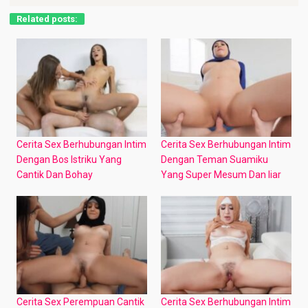
Related posts:
Cerita Sex Berhubungan Intim
Cerita Sex Berhubungan Intim
Dengan Bos Istriku Yang
Dengan Teman Suamiku
Cantik Dan Bohay
Yang Super Mesum Dan liar
Cerita Sex Perempuan Cantik
Cerita Sex Berhubungan Intim