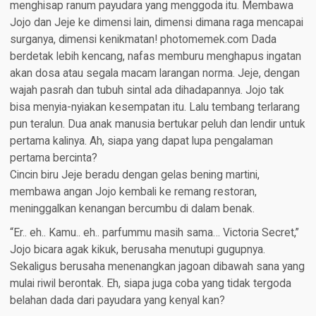
menghisap ranum payudara yang menggoda itu. Membawa
Jojo dan Jeje ke dimensi lain, dimensi dimana raga mencapai
surganya, dimensi kenikmatan! photomemek.com Dada
berdetak lebih kencang, nafas memburu menghapus ingatan
akan dosa atau segala macam larangan norma. Jeje, dengan
wajah pasrah dan tubuh sintal ada dihadapannya. Jojo tak
bisa menyia-nyiakan kesempatan itu. Lalu tembang terlarang
pun teralun. Dua anak manusia bertukar peluh dan lendir untuk
pertama kalinya. Ah, siapa yang dapat lupa pengalaman
pertama bercinta?
Cincin biru Jeje beradu dengan gelas bening martini,
membawa angan Jojo kembali ke remang restoran,
meninggalkan kenangan bercumbu di dalam benak.
“Er.. eh.. Kamu.. eh.. parfummu masih sama… Victoria Secret,”
Jojo bicara agak kikuk, berusaha menutupi gugupnya.
Sekaligus berusaha menenangkan jagoan dibawah sana yang
mulai riwil berontak. Eh, siapa juga coba yang tidak tergoda
belahan dada dari payudara yang kenyal kan?