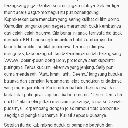
terangsang juga. Gantian kuciumi juga mulutnya. Sekitar tiga
menit acara pagut-memagut itu pun berlangsung.
Kupraktekan cara mencium yang sering kulihat di film porno.
Kemudian tanganku pun segera merambah bukit kembarnya
dari celah-celah bajunya. Gila benar ini anak, ternyata dia tidak
memakai BH. Langsung kumainkan bukit kembarnya dan
kupelintir sedikit-sedikit putingnya. Terasa putingnya
mengeras, kata orang sih tanda-tandanya sudah terangsang.
“Awww.. pelan-pelan dong Den”, protesnya saat kupelintir
putingnya. Terus kuciumi lehernya yang jenjang, Selly pun
cuma mendesah, “Aah.. hmm.. ahh.. Deenn..” langsung kubuka
bajunya dan semakin terpampang jelas gundukan di dadanya
yang menggairahkan. Kuciumi kedua bukit kembarnya dan
kujilat-jilat putingnya, lagi-lagi dia bergumam, “Terus Den.. ahh..
ouchh..” aku melanjutkan menciumi pusarnya, terus ke bawah
pusarnya. Terpampang dengan jelas rambut tipis berbentuk
segitiga di pangkal pahanya. Kujilati sepuas-puasnya.
Setelah itu dia kubimbing duduk di samping bathtub dan