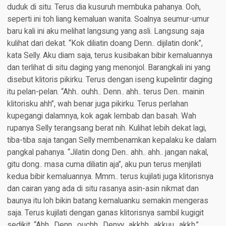
duduk di situ. Terus dia kusuruh membuka pahanya. Ooh,
seperti ini toh liang kemaluan wanita. Soalnya seumur-umur
baru kali ini aku melihat langsung yang asli. Langsung saja
kulihat dari dekat. “Kok diliatin doang Denn.. dijilatin donk”,
kata Selly. Aku diam saja, terus kusibakan bibir kemaluannya
dan terlihat di situ daging yang menonjol. Barangkali ini yang
disebut klitoris pikirku. Terus dengan iseng kupelintir daging
itu pelan-pelan. “Ahh.. ouhh.. Denn.. ahh.. terus Den.. mainin
klitorisku ahh”, wah benar juga pikirku. Terus perlahan
kupegangi dalamnya, kok agak lembab dan basah. Wah
rupanya Selly terangsang berat nih. Kulihat lebih dekat lagi,
tiba-tiba saja tangan Selly membenamkan kepalaku ke dalam
pangkal pahanya. “Jilatin dong Den.. ahh.. ahh.. jangan nakal,
gitu dong.. masa cuma diliatin aja”, aku pun terus menjilati
kedua bibir kemaluannya. Mmm.. terus kujilati juga klitorisnya
dan cairan yang ada di situ rasanya asin-asin nikmat dan
baunya itu loh bikin batang kemaluanku semakin mengeras
saja. Terus kujilati dengan ganas klitorisnya sambil kugigit
sedikit. “Ahh.. Denn.. ouchh.. Denyy.. akkhh.. akkuu.. akkh.”