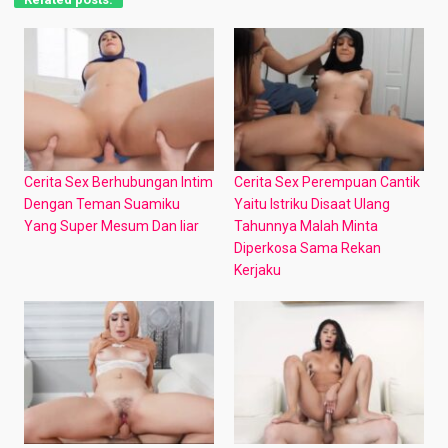
Cerita Sex Berhubungan Intim
Cerita Sex Perempuan Cantik
Dengan Teman Suamiku
Yaitu Istriku Disaat Ulang
Yang Super Mesum Dan liar
Tahunnya Malah Minta
Diperkosa Sama Rekan
Kerjaku