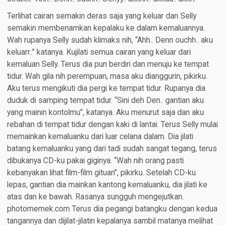
Terlihat cairan semakin deras saja yang keluar dan Selly
semakin membenamkan kepalaku ke dalam kemaluannya.
Wah rupanya Selly sudah klimaks nih, “Ahh.. Denn ouchh.. aku
keluarr..” katanya. Kujilati semua cairan yang keluar dari
kemaluan Selly. Terus dia pun berdiri dan menuju ke tempat
tidur. Wah gila nih perempuan, masa aku dianggurin, pikirku.
Aku terus mengikuti dia pergi ke tempat tidur. Rupanya dia
duduk di samping tempat tidur. “Sini deh Den.. gantian aku
yang mainin kontolmu”, katanya. Aku menurut saja dan aku
rebahan di tempat tidur dengan kaki di lantai. Terus Selly mulai
memainkan kemaluanku dari luar celana dalam. Dia jilati
batang kemaluanku yang dari tadi sudah sangat tegang, terus
dibukanya CD-ku pakai giginya. “Wah nih orang pasti
kebanyakan lihat film-film gituan”, pikirku. Setelah CD-ku
lepas, gantian dia mainkan kantong kemaluanku, dia jilati ke
atas dan ke bawah. Rasanya sungguh mengejutkan.
photomemek.com Terus dia pegangi batangku dengan kedua
tangannya dan dijilat-jilatin kepalanya sambil matanya melihat