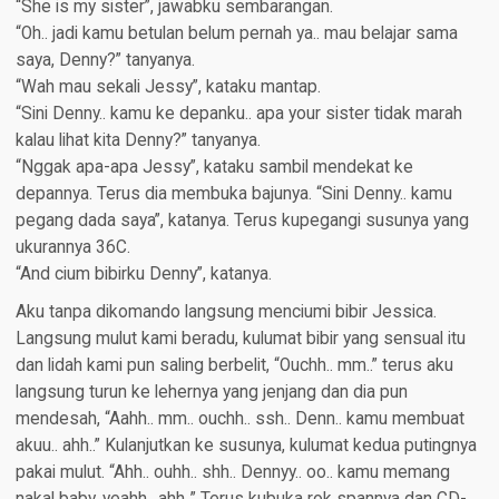
“She is my sister”, jawabku sembarangan.
“Oh.. jadi kamu betulan belum pernah ya.. mau belajar sama
saya, Denny?” tanyanya.
“Wah mau sekali Jessy”, kataku mantap.
“Sini Denny.. kamu ke depanku.. apa your sister tidak marah
kalau lihat kita Denny?” tanyanya.
“Nggak apa-apa Jessy”, kataku sambil mendekat ke
depannya. Terus dia membuka bajunya. “Sini Denny.. kamu
pegang dada saya”, katanya. Terus kupegangi susunya yang
ukurannya 36C.
“And cium bibirku Denny”, katanya.
Aku tanpa dikomando langsung menciumi bibir Jessica.
Langsung mulut kami beradu, kulumat bibir yang sensual itu
dan lidah kami pun saling berbelit, “Ouchh.. mm..” terus aku
langsung turun ke lehernya yang jenjang dan dia pun
mendesah, “Aahh.. mm.. ouchh.. ssh.. Denn.. kamu membuat
akuu.. ahh..” Kulanjutkan ke susunya, kulumat kedua putingnya
pakai mulut. “Ahh.. ouhh.. shh.. Dennyy.. oo.. kamu memang