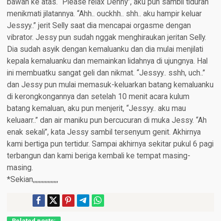
bawah ke atas. “Please relax Denny”, aku pun sambil tiduran
menikmati jilatannya. “Ahh.. ouckhh.. shh.. aku hampir keluar
Jessyy..” jerit Selly saat dia mencapai orgasme dengan
vibrator. Jessy pun sudah nggak menghiraukan jeritan Selly.
Dia sudah asyik dengan kemaluanku dan dia mulai menjilati
kepala kemaluanku dan memainkan lidahnya di ujungnya. Hal
ini membuatku sangat geli dan nikmat. “Jessyy.. sshh, uch..”
dan Jessy pun mulai memasuk-keluarkan batang kemaluanku
di kerongkongannya dan setelah 10 menit acara kulum
batang kemaluan, aku pun menjerit, “Jessyy.. aku mau
keluaarr..” dan air maniku pun bercucuran di muka Jessy. “Ah
enak sekali”, kata Jessy sambil tersenyum genit. Akhirnya
kami bertiga pun tertidur. Sampai akhirnya sekitar pukul 6 pagi
terbangun dan kami beriga kembali ke tempat masing-
masing.
*Sekian,,,,,,,,,,,,,,,,,
Related posts: