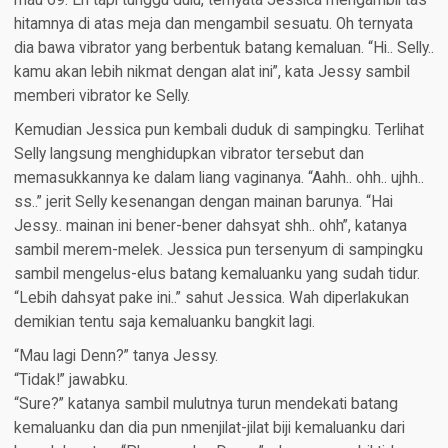
mau 69. Eh tapi tunggu dulu, ternyata Jessica mengambil tas
hitamnya di atas meja dan mengambil sesuatu. Oh ternyata
dia bawa vibrator yang berbentuk batang kemaluan. “Hi.. Selly..
kamu akan lebih nikmat dengan alat ini”, kata Jessy sambil
memberi vibrator ke Selly.
Kemudian Jessica pun kembali duduk di sampingku. Terlihat
Selly langsung menghidupkan vibrator tersebut dan
memasukkannya ke dalam liang vaginanya. “Aahh.. ohh.. ujhh..
ss..” jerit Selly kesenangan dengan mainan barunya. “Hai
Jessy.. mainan ini bener-bener dahsyat shh.. ohh”, katanya
sambil merem-melek. Jessica pun tersenyum di sampingku
sambil mengelus-elus batang kemaluanku yang sudah tidur.
“Lebih dahsyat pake ini..” sahut Jessica. Wah diperlakukan
demikian tentu saja kemaluanku bangkit lagi.
“Mau lagi Denn?” tanya Jessy.
“Tidak!” jawabku.
“Sure?” katanya sambil mulutnya turun mendekati batang
kemaluanku dan dia pun nmenjilat-jilat biji kemaluanku dari