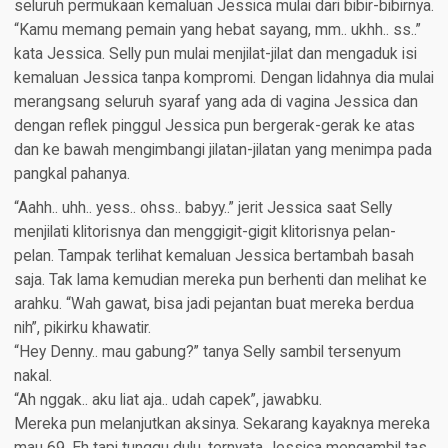
seluruh permukaan kemaluan Jessica mulai dari bibir-bibirnya.
“Kamu memang pemain yang hebat sayang, mm.. ukhh.. ss..”
kata Jessica. Selly pun mulai menjilat-jilat dan mengaduk isi
kemaluan Jessica tanpa kompromi. Dengan lidahnya dia mulai
merangsang seluruh syaraf yang ada di vagina Jessica dan
dengan reflek pinggul Jessica pun bergerak-gerak ke atas
dan ke bawah mengimbangi jilatan-jilatan yang menimpa pada
pangkal pahanya.
“Aahh.. uhh.. yess.. ohss.. babyy..” jerit Jessica saat Selly
menjilati klitorisnya dan menggigit-gigit klitorisnya pelan-
pelan. Tampak terlihat kemaluan Jessica bertambah basah
saja. Tak lama kemudian mereka pun berhenti dan melihat ke
arahku. “Wah gawat, bisa jadi pejantan buat mereka berdua
nih”, pikirku khawatir.
“Hey Denny.. mau gabung?” tanya Selly sambil tersenyum
nakal.
“Ah nggak.. aku liat aja.. udah capek”, jawabku.
Mereka pun melanjutkan aksinya. Sekarang kayaknya mereka