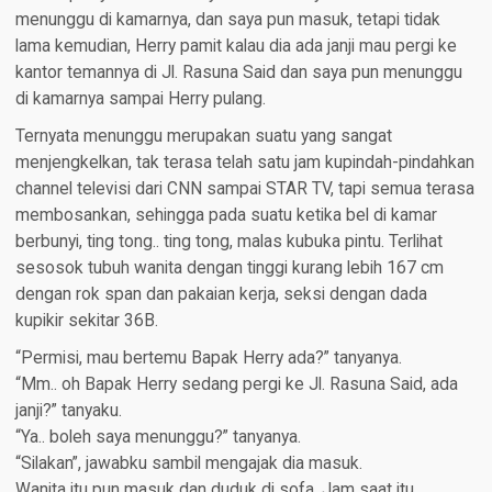
menunggu di kamarnya, dan saya pun masuk, tetapi tidak
lama kemudian, Herry pamit kalau dia ada janji mau pergi ke
kantor temannya di Jl. Rasuna Said dan saya pun menunggu
di kamarnya sampai Herry pulang.
Ternyata menunggu merupakan suatu yang sangat
menjengkelkan, tak terasa telah satu jam kupindah-pindahkan
channel televisi dari CNN sampai STAR TV, tapi semua terasa
membosankan, sehingga pada suatu ketika bel di kamar
berbunyi, ting tong.. ting tong, malas kubuka pintu. Terlihat
sesosok tubuh wanita dengan tinggi kurang lebih 167 cm
dengan rok span dan pakaian kerja, seksi dengan dada
kupikir sekitar 36B.
“Permisi, mau bertemu Bapak Herry ada?” tanyanya.
“Mm.. oh Bapak Herry sedang pergi ke Jl. Rasuna Said, ada
janji?” tanyaku.
“Ya.. boleh saya menunggu?” tanyanya.
“Silakan”, jawabku sambil mengajak dia masuk.
Wanita itu pun masuk dan duduk di sofa. Jam saat itu