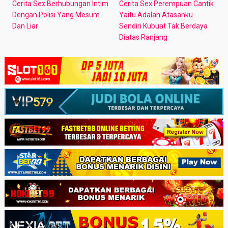
Cerita Sex Berhubungan Intim
Cerita Sex Perempuan Cantik
Dengan Polisi Yang Mesum
Yaitu Adalah Atasanku
Dan Liar
Sendiri Kubuat Tak Berdaya
Diatas Ranjang