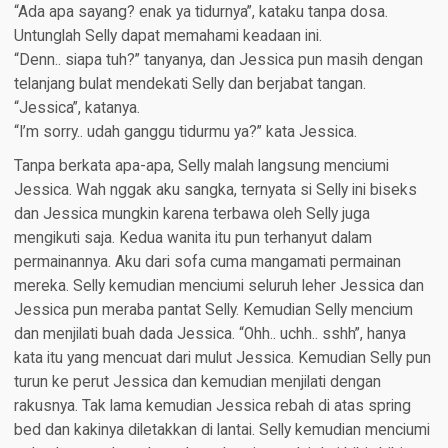
“Ada apa sayang? enak ya tidurnya”, kataku tanpa dosa.
Untunglah Selly dapat memahami keadaan ini.
“Denn.. siapa tuh?” tanyanya, dan Jessica pun masih dengan
telanjang bulat mendekati Selly dan berjabat tangan.
“Jessica”, katanya.
“I’m sorry.. udah ganggu tidurmu ya?” kata Jessica.
Tanpa berkata apa-apa, Selly malah langsung menciumi
Jessica. Wah nggak aku sangka, ternyata si Selly ini biseks
dan Jessica mungkin karena terbawa oleh Selly juga
mengikuti saja. Kedua wanita itu pun terhanyut dalam
permainannya. Aku dari sofa cuma mangamati permainan
mereka. Selly kemudian menciumi seluruh leher Jessica dan
Jessica pun meraba pantat Selly. Kemudian Selly mencium
dan menjilati buah dada Jessica. “Ohh.. uchh.. sshh”, hanya
kata itu yang mencuat dari mulut Jessica. Kemudian Selly pun
turun ke perut Jessica dan kemudian menjilati dengan
rakusnya. Tak lama kemudian Jessica rebah di atas spring
bed dan kakinya diletakkan di lantai. Selly kemudian menciumi