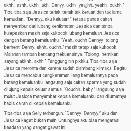
akhh.. sshh.. ukhh.. akh.. Denyy.. ukhh.. yeajjhh.. yeahh.. oukhh..”
Tiba-tiba saja Jessica teriak-teriak tak keruan dan tak lama
kemudian.. “Dennyy.. aku keluaarr..” terasa panas cairan
menyembur dari lubang kenikmatan Jessica dan tanpa
kulepaskan masih saja kukocok lubang kemaluan Jessica
dengan batang kemaluanku. “Yeah.. ouchh Dennyy.. tolong
berhenti Denny.. akhh.. ouchh..” masih tetap saja kukocok.
Malahan tambah kencang frekuensinya. “Tolong.. hentikan
sayang akkhh.. akhh..” Tanggung nih pikirku. Tiba-tiba saja
Jessica meronta dan karena sudah diambang klimaks. Begitu
Jessica mencabut cengkeraman liang kemaluannya pada
batang kemaluanku, langsung saja cairan sperma yang sudah
di ujung kepala keluar semua. “Oouchh.. baby..” langsung saja
mulut Jesicca menyambar kepala kemaluanku dan dilumatnya
habis cairan di kepala kemaluanku.
Tiba-tiba saja Selly terbangun, “Dennyy.. Dennyy..” aku dan
Jessica kaget bukan main. Untungnya aku bisa mengatasi
keadaan yang sangat gawat ini.