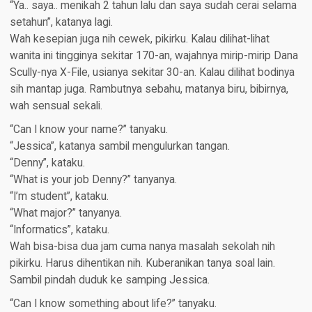
“Ya.. saya.. menikah 2 tahun lalu dan saya sudah cerai selama
setahun”, katanya lagi.
Wah kesepian juga nih cewek, pikirku. Kalau dilihat-lihat
wanita ini tingginya sekitar 170-an, wajahnya mirip-mirip Dana
Scully-nya X-File, usianya sekitar 30-an. Kalau dilihat bodinya
sih mantap juga. Rambutnya sebahu, matanya biru, bibirnya,
wah sensual sekali.
“Can I know your name?” tanyaku.
“Jessica”, katanya sambil mengulurkan tangan.
“Denny”, kataku.
“What is your job Denny?” tanyanya.
“I’m student”, kataku.
“What major?” tanyanya.
“Informatics”, kataku.
Wah bisa-bisa dua jam cuma nanya masalah sekolah nih
pikirku. Harus dihentikan nih. Kuberanikan tanya soal lain.
Sambil pindah duduk ke samping Jessica.
“Can I know something about life?” tanyaku.