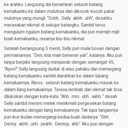
ke arahku. Langsung dia benamkan seluruh batang
kemaluanku ke dalam mulutnya dan dikocok-kocok pakai
mulutnya yang mungil. “Oohh.. Selly.. akhh.. uhh”, desahku
merasakan nikmat di sekujur batangku. Sambil terus
mengulum-ngulum batang kemaluanku, dia pun memijit-mijit
buah kemaluanku, rasanya linu-linu nikmat.
Setelah berlangsung 5 menit, Selly pun mulai bosan dengan
permainannya. “Den, kita main beneran yuk”, katanya. Aku pun
tanpa berpikir langsung menjawab dengan semangat 45,
“Ayoo!” Selly langsung duduk di atas pahaku dan memegang
batang kemaluanku sambil diarahkan ke dalam lubang
kemaluannya. Bless.. seluruh batang kemaluanku masuk ke
dalam liang kemaluannya. Terasa lembab dan nikmat tak bisa
dilukiskan dengan kata-kata. “Ahh.. mm.. uhh.. aahh..” desah
Selly sambil merem melek menikmati pergesekan batang
kemaluanku dengan liang kemaluannya. Tak lupa tangannya
pun ikut-ikutan memegangi kedua buah dadanya. “Ohh..
Denny.. akhh.. uhh.. yeahh.. Dennyy.. ahh.” Aku pun dengan