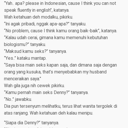
“Yah.. apa? please in Indonesian, cause I think you can not
speak fluently in english”, katanya.
Wah ketahuan deh modalku, pikirku.
“Ini agak pribadi, nggak apa-apa?” tanyaku.
“No problem, cause I think kamu orang baik-baik”, katanya.
“Kalau udah cerai, gimana kamu memenuhi kebutuhan
biologismu?” tanyaku.
“Maksud kamu seks?” tanyanya.
“Yes..” kataku mantap.
“Saya bisa main seks kapan saja, dan dimana saja dengan
orang yang kusuka, that’s menyebabkan my husband
menceraikan saya.”
Wah gila juga nih cewek pikirku.
“Kamu pernah main seks Denny?” tanyanya.
“No..” jawabku.
Dia pun tersenyum melihatku, terus lihat wanita tergolek di
atas ranjang. Wah ketahuan deh kalau menipu.
“Siapa dia Denny?” tanyanya.