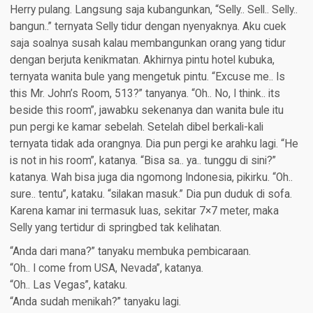
Herry pulang. Langsung saja kubangunkan, “Selly.. Sell.. Selly..
bangun..” ternyata Selly tidur dengan nyenyaknya. Aku cuek
saja soalnya susah kalau membangunkan orang yang tidur
dengan berjuta kenikmatan. Akhirnya pintu hotel kubuka,
ternyata wanita bule yang mengetuk pintu. “Excuse me.. Is
this Mr. John’s Room, 513?” tanyanya. “Oh.. No, I think.. its
beside this room”, jawabku sekenanya dan wanita bule itu
pun pergi ke kamar sebelah. Setelah dibel berkali-kali
ternyata tidak ada orangnya. Dia pun pergi ke arahku lagi. “He
is not in his room”, katanya. “Bisa sa.. ya.. tunggu di sini?”
katanya. Wah bisa juga dia ngomong Indonesia, pikirku. “Oh..
sure.. tentu”, kataku. “silakan masuk.” Dia pun duduk di sofa.
Karena kamar ini termasuk luas, sekitar 7×7 meter, maka
Selly yang tertidur di springbed tak kelihatan.
“Anda dari mana?” tanyaku membuka pembicaraan.
“Oh.. I come from USA, Nevada”, katanya.
“Oh.. Las Vegas”, kataku.
“Anda sudah menikah?” tanyaku lagi.