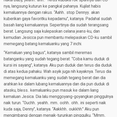
nakal baby, yeahh.. ahh..” Terus kubuka rok spannya dan CD-
nya, langsung kuturun ke pangkal pahanya. Kujilat habis
kemaluannya dengan rakus. “Aahh.. stop Dennyy.. akan
kuberikan gaya favoritku kepadamu”, katanya. Padahal sudah
basah liang kemaluannya. Sepertinya dia sudah terangsang
berat. Langsung saja kulepaskan celana jeans-ku, dan
kemudian Jesicca pun membantu melepaskan CD-ku sambil
memegang batang kemaluanku yang 7 inchi.
“Kemaluan yang bagus”, katanya sambil meremas
batanganku yang sudah tegang berat. “Coba kamu duduk di
kursi ini sayang”, katanya. Aku pun duduk dan terus dia duduk
di atas kedua pahaku. Wah asyik juga nih kayaknya. Terus dia
memegang kemaluanku yang sudah tegang berat dan dia
arahkan ke dalam lubang kemaluannya dan dia pun duduk di
atasku, bless.. kemaluanku pun masuk ke dalam liang
kemaluan Jesica. Dia lalu menggoyang-goyangkan pinggulnya
naik turun. “Ouchh.. yeahh.. mm.. oohh.. ohh.. ini seperti naik
kuda saja, Denny”, katanya. “Aakkhh.. oukkhh.” Aku pun
mengimbangi dengan menaik-turunkan pinggulku. “Mmm..