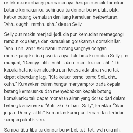
reflek mengimbangi permainannya dengan menaik-turunkan
batang kemaluanku, sehingga terdengar bunyi pluk.. pluk..
ketika batang kemaluan dan liang kemaluan berbenturan.
“Ahh.. oughh.. mmhh.. ahh..” desah Selly.
Selly pun makin menjadi-jadi, dia pun kemudian memegangi
rambut kepalanya dan kurasakan gerakannya semakin liar,
“Ahh.. uhh.. ahh.” Aku bantu merangsangnya dengan
memegangi kedua payudaranya. Tak lama kemudian Selly pun
menjerit, “Dennyy.. ahh.. ouhh.. akuu.. mau.. keluar.. ahh..” Di
kepala batang kemaluanku pun terasa ada aliran yang tak
dapat dibendung lagi, “Kita keluar sama-sama Sell.. ahh..
ouhh..” Kurasakan cairan hangat menyemprot pada kepala
batang kemaluanku dan menyebabkan kepala batang
kemaluanku tak dapat menahan aliran yang deras dari dalam
batang kemaluanku. “Ahh.. aku keluarr.. Selly”, teriakku. “Akuu..
jugaa.. Denny.. akhh.” Kemudian kami pun lemas dan tertidur
sampai pukul 5 sore.
Sampai tiba-tiba terdengar bunyi bel, tet.. tet.. wah gila nih,