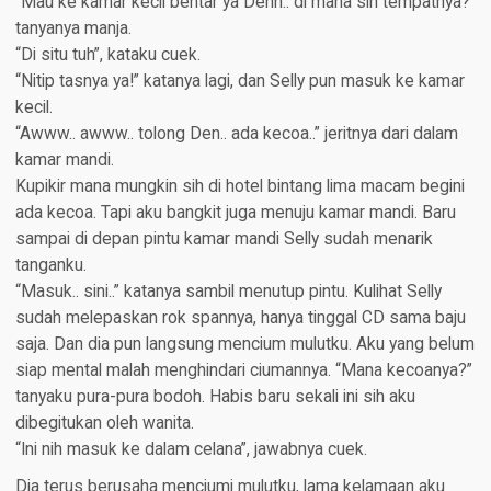
“Mau ke kamar kecil bentar ya Denn.. di mana sih tempatnya?”
tanyanya manja.
“Di situ tuh”, kataku cuek.
“Nitip tasnya ya!” katanya lagi, dan Selly pun masuk ke kamar
kecil.
“Awww.. awww.. tolong Den.. ada kecoa..” jeritnya dari dalam
kamar mandi.
Kupikir mana mungkin sih di hotel bintang lima macam begini
ada kecoa. Tapi aku bangkit juga menuju kamar mandi. Baru
sampai di depan pintu kamar mandi Selly sudah menarik
tanganku.
“Masuk.. sini..” katanya sambil menutup pintu. Kulihat Selly
sudah melepaskan rok spannya, hanya tinggal CD sama baju
saja. Dan dia pun langsung mencium mulutku. Aku yang belum
siap mental malah menghindari ciumannya. “Mana kecoanya?”
tanyaku pura-pura bodoh. Habis baru sekali ini sih aku
dibegitukan oleh wanita.
“Ini nih masuk ke dalam celana”, jawabnya cuek.
Dia terus berusaha menciumi mulutku, lama kelamaan aku