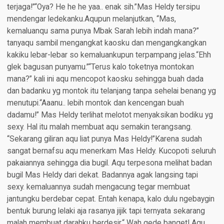
terjaga!”“Oya? He he he yaa.. enak sih.”Mas Heldy tersipu
mendengar ledekanku.Aqupun melanjutkan, “Mas,
kemaluanqu sama punya Mbak Sarah lebih indah mana?”
tanyaqu sambil mengangkat kaosku dan mengangkangkan
kakiku lebar-lebar so kemaluankupun terpampang jelas.“Ehh
glek bagusan punyamu.”“Terus kalo toketnya montokan
mana?” kali ini aqu mencopot kaosku sehingga buah dada
dan badanku yg montok itu telanjang tanpa sehelai benang yg
menutupi.“Aaanu.. lebih montok dan kencengan buah
dadamu!” Mas Heldy terlihat melotot menyaksikan bodiku yg
sexy. Hal itu malah membuat aqu semakin terangsang.
“Sekarang giliran aqu liat punya Mas Heldy!”Karena sudah
sangat bernafsu aqu menerkam Mas Heldy. Kucopoti seluruh
pakaiannya sehingga dia bugil. Aqu terpesona melihat badan
bugil Mas Heldy dari dekat. Badannya agak langsing tapi
sexy. kemaluannya sudah mengacung tegar membuat
jantungku berdebar cepat. Entah kenapa, kalo dulu ngebaygin
bentuk burung lelaki aja rasanya jijik tapi ternyata sekarang
malah membuat darahku berdesir.“ Wah gede banget! Aqu