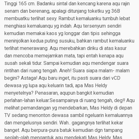
Tinggi 165 cm. Badanku sintal dan kencang karena aqu rajin
senam dan berenang, apalagi ditunjang toketku yg 36B
membuatku terlihat sexy. Rambut kemaluanku tumbuh lebat
menghiasi kemaluanqu yg indah. Aqu tersenyum sendiri
kemudian memakai kaos yg longgar dan tipis sehingga
meninjolkan kedua puting susuku, bahkan rambut kemaluanku
terlihat menerawang. Aqu merebahkan diriku di atas kasur
dan mencoba memejamkan mata, tapi entah kenapa aqu
susah sekali tidur. Sampai kemudian aqu mendengar suara
rintihan dari ruang tengah. Aneh! Suara siapa malam- malam
begini? Astaga! Aqu baru inget, itu pasti suara dari vCD
dewasa yg lupa aqu keluarin tadi, apa Mas Heldy
menyetelnya? Penasaran, aqupun bangkit kemudian
perlahan-lahan keluar.Sesampainya di ruang tengah, deg!! Aqu
melihat pemandangan yg mendebarkan, Mas Heldy di depan
TV sedang menonton dewasa sambil ngeluarin kemaluannya
dan mengelusnya sendiri. Wah.. gagangnya terlihat kekar
banget. Aqu berpura-pura batuk kemudian dgn tampang
seolah-olah mengantuk aqu mendekati Mas Heldy. Mas