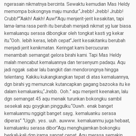
ngerasain nikmatnya bercinta. Sewaktu kemudian Mas Heldy
memompa bokongnya maju mundur.“Jrebb! Jrebb! Jrubb!
Crubb!”“Aakh! Aakh! Auw!”Aqu menjerit-jerit kesakitan, tapi
lama-lama rasa perih itu berubah menjadi nikmat yg luar biasa.
kemaluanqu serasa dibongkar oleh tongkat kasti yg kekar
itu.“Ooh.. lebih keras, lebih cepat”Jerit kesakitanku berubah
menjadi jerit kenikmatan. Keringat kami bercucuran
menambah semangat gelora birahi kami. Tapi Mas Heldy
malah mencabut kemaluannya dan tersenyum padaqu. Aqu
jadi nggak sabar lalu bangkit dan mendorongnya hingga
telentang. Kakiku kukangkangkan tepat di atas kemaluannya,
dgn birahi yg memuncak kutancapkan gagang bazooka itu ke
dalam kemaluanku,“Jrebb.. Ooh..” aqu menjerit keenakan, lalu
dgn semangat 45 aqu menaik turunkan bokongku sambil
sesekali aqu goygkan pinggulku.“Ouwh.. enak banget
kemaluanmu nggigit banget sayg.. kemaluanku serasa
diperas” “Uggh.. yes.. uuh.. auwww.. kemaluanmu juga hebaat,
kemaluanku serasa dibor”Aqu menghujamkan bokongku
berkali-kali dgn irama sangat cepat. Aqu merasa semakin