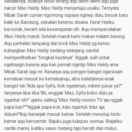
sebaliknya, soalnya terus terang aqu diem-diem aqu juga
naksir Mas Heldy. Mas Heldy menyetujui usulku. Ternyata
Mbak Sarah cuman ngomong supaya nginep dulu, besok baru
balik ke Bandung, sekalian ketemu disana. Hura! Hatiku
bersorak, berarti ada kesempatan nih. Aqu mempersilakan
Mas Heldy mandi. Setelah mandi kami makan malam bareng.
Aqu perhatiin tampang dan bodi Mas Heldy yg keren,
kubaygkan Mas Heldy sedang telanjang sambil
memperlihatkan “tongkat kastinya”. Nggak sulit untuk
ngebaygin karena aqu kan pernah ngintip Mas Heldy ama
Mbak Sarah lagi ml. Rasanya aqu pengen banget ngerasain
kemaluan masuk ke kemaluanqu, abis keliatannya enak
banget tuh.“Ada apa Syifa, Kok ngelamun, mikirin pacar ya?”
tanyanya tiba-tiba.“Ah, enggak Mas, Syifa bobo dulu ya
ngantuk nih!” ujarku salting.“Mas Heldy nonton TV aja nggak
papa kan?”“Nggak papa kok, kalo ngantuk tidur aja
duluan!”Aqu beranjak masuk kamar. Setelah menutup kintu
kamar aqu bercermin. Bajuku juga kulepas semua. Wajahku
cantik manis, kulitku sawo matang tapi bersih dan mulus.