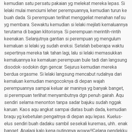
kemudian satu persatu pakaian yg melekat mereka lepas. Si
lelaki mulai menciumi leher perempuannya, kemudian turun ke
buah dada. Si perempuan terlihat menggeliat menahan nafsu
yg membara. Sewaktu kemudian si lelaki mejilati kemaluannya
terutama di bagian klitorisnya. Si perempuan merintih-rintih
keenakan. Selanjutnya gantian si perempuan yg mengulum
kemaluan si lelaki yg sudah ereksi. Setelah beberapa waktu
sepertinya mereka tak tahan lagi, lalu si lelaki memasukkan
kemaluannya ke kemaluan perempuan bule tadi dan langsung
disodok-sodokin dgn gencar. Sejurus kemudian mereka
berdua orgasme. Si lelaki langsung mencabut rudalnya dari
kemaluan kemudian mengocoknya di depan wajah
perempuannya sampai keluar air maninya yg banyak banget,
si perempuan terlihat menyambutnya dgn penuh gairah. Aqu
sendiri selama menonton tanpa sadar bajuku sudah nggak
karuan. Kaos aqu angkat sampai diatas buah dada, kemudian
braqu yg kebetulan pengaitnya di depan aqu lepas. Kuelus-
elus sendiri buah dadaku sambil sesekali kuremas, uhh.. enak
banget. Apalagi kalo kena putingnya woww!!Celana pendekku