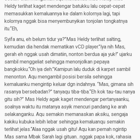
Heldy terlihat kaget mendengar batukku lalu cepat-cepat
memasukkan kemaluannya ke dalam kolornya lagi, tapi
kolornya nggak bisa menyembunyikan tonjolan tongkatnya
itu.“Eh,
Syifa anu, eh belum tidur ya?”Mas Heldy terlihat salting,
kemudian dia hendak mematikan vCD player.”Iya nih Mas,
gerah eh nggak usah dimatiin, nonton berdua aja yuk!” ujarku
sambil menggeliat sehingga menonjolkan pepaya
bangkokku.“Oh iya deh.”Kamipun lalu duduk di karpet sambil
menonton. Aqu mengambil posisi bersila sehingga
kemaluanku mengintip keluar dgn indahnya. “Mas, gimana sih
rasanya bersebadan?” tanyaqu tiba-tiba.“Eh kok tau-tau nanya
gitu sih?” Mas Heldy agak kaget mendengar pertanyaanku,
soalnya waktu itu matanya asyik mencuri pandang ke arah
selakanganku. Aqu semakin memanaskan aksiku, sengaja
kakiku kubuka lebih lebar sehingga kemaluanqu semakin
terlihat jelas.“Alaa nggak usah gitu! Aqu kan pernah ngintip
Mas sama Mbak Sarah lagi gituan.. nggak papa kok, rahasia