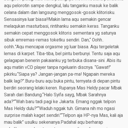
aqu pelorotin sampe dengkul, lalu tanganku masuk ke balik
celana dalam dan langsung menggosok-gosok klitorisku.
Sensasinya luar biasa!!Makin lama aqu semakin gencar
melaqukan masturbasi, rintihanku semakin keras. Tanganku
semakin cepat menggosok klitoris sementara yg satunya
sibuk emremas-remas toketku sendiri. Dan,“ Oohh..
oohh..”Aqu mencapai orgasme yg luar biasa. Aqu tergeletak
lemas di karpet. Tiba-tiba, bel pintu berbunyi. Tentu saja aqu
gelagapan benerin pakaianku yg terbuka disana-sini. Abis itu
aqu matiin vCD player tanpa ngeluarin discnya. “Gawat!”
pikirku.“Siapa ya? Jangan-jangan pa-ma! Ngapain mereka
balik lagi?”.Buru-buru aqu buka pintu, ternyata di depan pintu
berdiri seorang lelaki keren. Rupanya Mas Heldy pacar Mbak
Sarah dari Bandung.“Halo Syifa sayg, Mbak Sarahnya
ada?”“Wah baru tadi pagi ke Jakarta. Emang nggak telpon
Mas Heldy dulu?”“Waduh nggak tuh. Gimana nih mo ngasi
surprise malah kaget sendiri.”“Telpon aja HP-nya Mas, kali aja
mau balik” usulku sekenanya.Padahal aqu berharap