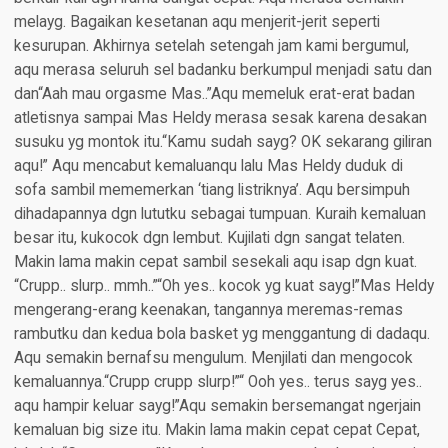
melayg. Bagaikan kesetanan aqu menjerit-jerit seperti
kesurupan. Akhirnya setelah setengah jam kami bergumul,
aqu merasa seluruh sel badanku berkumpul menjadi satu dan
dan“Aah mau orgasme Mas..”Aqu memeluk erat-erat badan
atletisnya sampai Mas Heldy merasa sesak karena desakan
susuku yg montok itu.“Kamu sudah sayg? OK sekarang giliran
aqu!” Aqu mencabut kemaluanqu lalu Mas Heldy duduk di
sofa sambil mememerkan ‘tiang listriknya’. Aqu bersimpuh
dihadapannya dgn lututku sebagai tumpuan. Kuraih kemaluan
besar itu, kukocok dgn lembut. Kujilati dgn sangat telaten.
Makin lama makin cepat sambil sesekali aqu isap dgn kuat.
“Crupp.. slurp.. mmh..”“Oh yes.. kocok yg kuat sayg!”Mas Heldy
mengerang-erang keenakan, tangannya meremas-remas
rambutku dan kedua bola basket yg menggantung di dadaqu.
Aqu semakin bernafsu mengulum. Menjilati dan mengocok
kemaluannya.“Crupp crupp slurp!”“ Ooh yes.. terus sayg yes..
aqu hampir keluar sayg!”Aqu semakin bersemangat ngerjain
kemaluan big size itu. Makin lama makin cepat cepat Cepat,