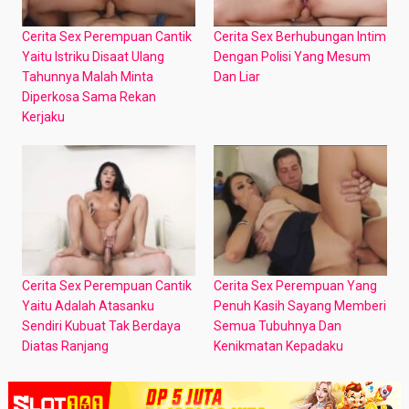
Cerita Sex Perempuan Cantik
Cerita Sex Berhubungan Intim
Yaitu Istriku Disaat Ulang
Dengan Polisi Yang Mesum
Tahunnya Malah Minta
Dan Liar
Diperkosa Sama Rekan
Kerjaku
Cerita Sex Perempuan Cantik
Cerita Sex Perempuan Yang
Yaitu Adalah Atasanku
Penuh Kasih Sayang Memberi
Sendiri Kubuat Tak Berdaya
Semua Tubuhnya Dan
Diatas Ranjang
Kenikmatan Kepadaku