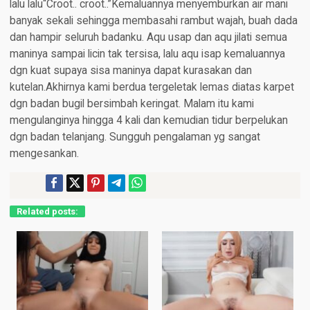
lalu lalu“Croot.. croot..”Kemaluannya menyemburkan air mani
banyak sekali sehingga membasahi rambut wajah, buah dada
dan hampir seluruh badanku. Aqu usap dan aqu jilati semua
maninya sampai licin tak tersisa, lalu aqu isap kemaluannya
dgn kuat supaya sisa maninya dapat kurasakan dan
kutelan.Akhirnya kami berdua tergeletak lemas diatas karpet
dgn badan bugil bersimbah keringat. Malam itu kami
mengulanginya hingga 4 kali dan kemudian tidur berpelukan
dgn badan telanjang. Sungguh pengalaman yg sangat
mengesankan.
Related posts: