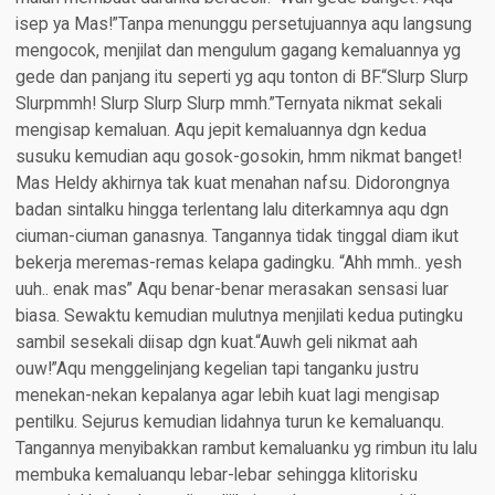
isep ya Mas!”Tanpa menunggu persetujuannya aqu langsung
mengocok, menjilat dan mengulum gagang kemaluannya yg
gede dan panjang itu seperti yg aqu tonton di BF.“Slurp Slurp
Slurpmmh! Slurp Slurp Slurp mmh.”Ternyata nikmat sekali
mengisap kemaluan. Aqu jepit kemaluannya dgn kedua
susuku kemudian aqu gosok-gosokin, hmm nikmat banget!
Mas Heldy akhirnya tak kuat menahan nafsu. Didorongnya
badan sintalku hingga terlentang lalu diterkamnya aqu dgn
ciuman-ciuman ganasnya. Tangannya tidak tinggal diam ikut
bekerja meremas-remas kelapa gadingku. “Ahh mmh.. yesh
uuh.. enak mas” Aqu benar-benar merasakan sensasi luar
biasa. Sewaktu kemudian mulutnya menjilati kedua putingku
sambil sesekali diisap dgn kuat.“Auwh geli nikmat aah
ouw!”Aqu menggelinjang kegelian tapi tanganku justru
menekan-nekan kepalanya agar lebih kuat lagi mengisap
pentilku. Sejurus kemudian lidahnya turun ke kemaluanqu.
Tangannya menyibakkan rambut kemaluanku yg rimbun itu lalu
membuka kemaluanqu lebar-lebar sehingga klitorisku