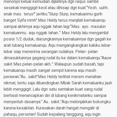
menonjol keluar kemudian dijilatinya dgn raqus sambil
sesekali menggigit kecil atau dihisap dgn kuat.“Yesh.. uuhh..
enak mas.. terus!” jeritku.“Slurp Slurp, kemaluanmu gurih
banget Syifa mmh”.Mas Heldy terus menjilati kemaluanqu
sampai akhirnya aqu nggak tahan lagi.“Mas.. ayo.. masukin
kemaluanmu.. aqu nggak tahan..” Mas Heldy lalu mengambil
posisi 1/2 duduk, diacungkannya kemaluannya dgn gagah ke
arah lubang kemaluanqu. Aqu mengangkangkan kakiku lebar-
lebar siap menerima serangan rudalnya. Pelan- pelan
dimasukkannya gagang rudal itu ke dalam kemaluanqu.“Aauw
sakit Mas pelan-pelan akh..” Walaupun sudah basah, tapi
kemaluanqu masih sangat sempit karena aqu masih
perawan.“Au.. sakit”Mas Heldy terlihat merem menahan
nikmat, tentu saja dibandingkan Mbak Sarah kemaluanku jauh
lebih menggigit. Lalu dgn satu sentakan kuat sang rudal
berhasil menancapkan diri di lubang kenikmatanku sampai
menyentuh dasarnya.“ Au.. sakit..”Aqu melonjakkan bokongku
karena kesakitan. Kurasakan darah hangat mengalir di
pahaqu, persetan! Sudah kepalang tanggung, aqu ingin