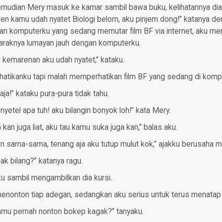
emudian Mery masuk ke kamar sambil bawa buku, kelihatannya dia
aren kamu udah nyatet Biologi belom, aku pinjem dong!” katanya d
n komputerku yang sedang memutar film BF via internet, aku me
jaraknya lumayan jauh dengan komputerku.
a, kemarenan aku udah nyatet,” kataku.
atikanku tapi malah memperhatikan film BF yang sedang di komp
ja!” kataku pura-pura tidak tahu.
 nyetel apa tuh! aku bilangin bonyok loh!” kata Mery.
kan juga liat, aku tau kamu suka juga kan,” balas aku.
n sama-sama, tenang aja aku tutup mulut kok,” ajakku berusaha m
ak bilang?” katanya ragu.
u sambil mengambilkan dia kursi.
menonton tiap adegan, sedangkan aku serius untuk terus menatap
kamu pernah nonton bokep kagak?” tanyaku.