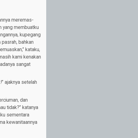
anannya meremas-
lah yang membuatku
tangannya, kupegang
a pasrah, bahkan
memuaskan,” kataku,
masih kami kenakan
dadanya sangat
!” ajaknya setelah
erciuman, dan
mau tidak?” katanya
aku sementara
oma kewanitaannya