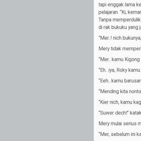
tapi enggak lama k
pelajaran. “Ki, kem
Tanpa memperdulika
di rak bukuku yang 
“Mer..! nich bukuny
Mery tidak memperh
“Mer.. kamu Kigong a
“Eh.. iya, Roky kamu
“Eeh.. kamu barusan 
“Mending kita nonto
“Kier nich, kamu kag
“Suwer dech!” katak
Mery mulai serius 
“Mer, sebelum ini 