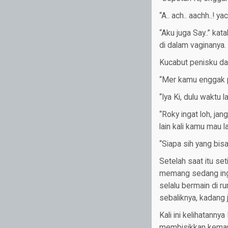
“A.. ach.. aachh..! ya
“Aku juga Say..” k
di dalam vaginanya.
Kucabut penisku dan
“Mer kamu enggak p
“Iya Ki, dulu waktu
“Roky ingat loh, jang
lain kali kamu mau la
“Siapa sih yang bisa
Setelah saat itu s
memang sedang ingin
selalu bermain di 
sebaliknya, kadang 
Kali ini kelihatanny
membisikkan kemauan