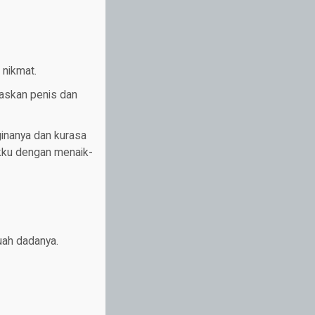
k nikmat.
paskan penis dan
ginanya dan kurasa
ukku dengan menaik-
uah dadanya.