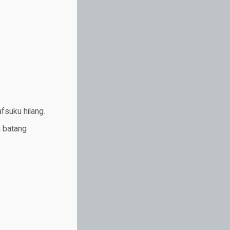
afsuku hilang.
n batang