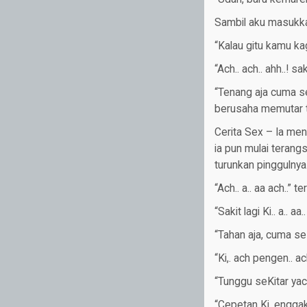
Sambil aku masukka
“Kalau gitu kamu kag
“Ach.. ach.. ahh..! sa
“Tenang aja cuma s
berusaha memutar 
Cerita Sex – Ia men
ia pun mulai teran
turunkan pinggulnya
“Ach.. a.. aa ach..” te
“Sakit lagi Ki.. a.. aa..
“Tahan aja, cuma s
“Ki,. ach pengen.. ach
“Tunggu seKitar yac
“Cepetan Ki, engga