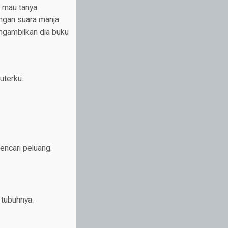
 mau tanya
engan suara manja.
ngambilkan dia buku
uterku.
encari peluang.
 tubuhnya.