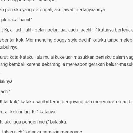
n penisku yang setengah, aku jawab pertanyaannya,
ak bakal hamil.”
kit Ki, a.. ach.. ahh, pelan-pelan, aa.. aach.. aachh..!” katanya berteria
ebentar kok, Mer mending doggy style dech!” kataku tanpa mele
tubuhnya.
uruti kata-kataku, lalu mulai kukeluar-masukkan penisku dalam va
gsang kembali, karena sekarang ia merespon gerakan keluar-mas
.
riaknya.
 ach..”
eKitar kok,” kataku sambil terus bergoyang dan meremas-remas b
.. a.. keluar lagi Ki..” katanya.
h, aku juga pengen nich,” balasku.
k tahan nich,” katanya semakin menegang.