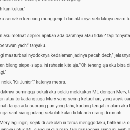
ch kan keluar.”
ataku semakin kencang menggenjot dan akhirnya setidaknya enam
 aku melihat seprei, apakah ada darahnya atau tidak? tapi tenyata 
erawan yach,” tanyaku.
 lagi masturbasi nyodoknya kedaleman jadinya pecah dech,” jelasnya
an bilang siapa-siapa, ini rahasia kita aja.””Oh tenang aja aku bisa 
gi.”
 nolak ‘Kii Junior’,” katanya mesra.
etidaknya seminggu sekali aku selalu melakukan ML dengan Mery, 
 atau terkadang juga Mery yang sering ketagihan, yang asyik sam
rumah tanpa ada seorang pun yang tahu, kadang tengah malam aku
juga saat siang pulang sekolah kalau tidak ada orang di rumah.
a Mery lagi ingin, sejak di sekolah ia terus menggodaku, bahkan ia
nya untuk ML siang ini di rumah, tapi malangnya siang ini ayah 