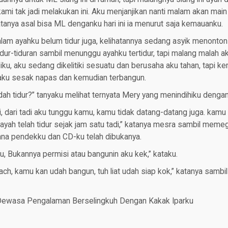
ami tak jadi melakukan ini. Aku menjanjikan nanti malam akan main
tanya asal bisa ML denganku hari ini ia menurut saja kemauanku.
lam ayahku belum tidur juga, kelihatannya sedang asyik menonton
idur-tiduran sambil menunggu ayahku tertidur, tapi malang malah ak
ku, aku sedang dikelitiki sesuatu dan berusaha aku tahan, tapi k
aku sesak napas dan kemudian terbangun.
ah tidur?” tanyaku melihat ternyata Mery yang menindihiku dengan
i, dari tadi aku tunggu kamu, kamu tidak datang-datang juga. kamu
ayah telah tidur sejak jam satu tadi,” katanya mesra sambil mem
lana pendekku dan CD-ku telah dibukanya.
u, Bukannya permisi atau bangunin aku kek,” kataku.
ach, kamu kan udah bangun, tuh liat udah siap kok,” katanya samb
 Dewasa Pengalaman Berselingkuh Dengan Kakak Iparku