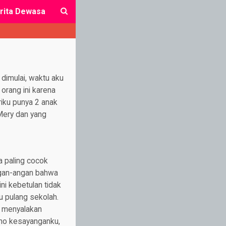
rita Dewasa
close
 dimulai, waktu aku
orang ini karena
riku punya 2 anak
Mery dan yang
ia paling cocok
ngan-angan bahwa
ini kebetulan tidak
u pulang sekolah.
ai menyalakan
rno kesayanganku,