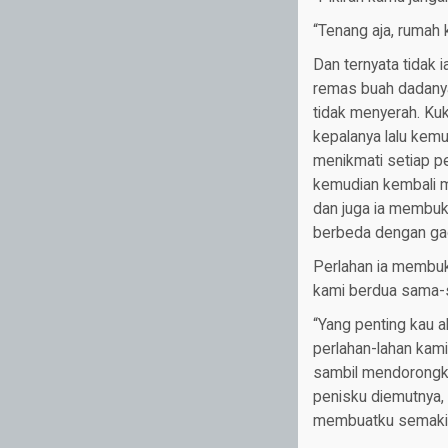
“Tenang aja, rumah 
Dan ternyata tidak 
remas buah dadanya
tidak menyerah. Ku
kepalanya lalu kemu
menikmati setiap p
kemudian kembali 
dan juga ia membuk
berbeda dengan gad
Perlahan ia membuka
kami berdua sama-sa
“Yang penting kau a
perlahan-lahan kami
sambil mendorongku
penisku diemutnya,
membuatku semakin 