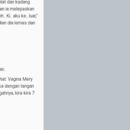
ilat dan kadang
ian ia melepaskan
 Ki.. aku ke.. luar,”
ian dia lemas dan
an.
ahat. Vagina Mery
uka dengan tangan
hnya, kira-kira 7