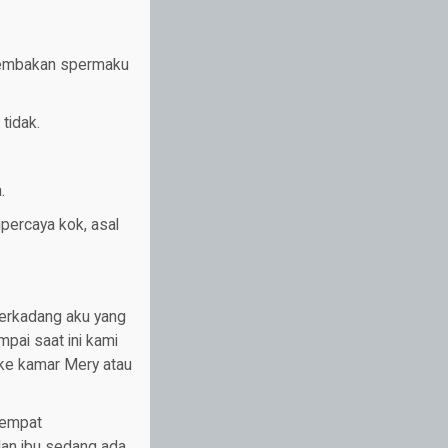
 tembakan spermaku
tidak.
.
dipercaya kok, asal
terkadang aku yang
pai saat ini kami
 ke kamar Mery atau
 sempat
dan ibu sedang ada