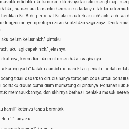
masukkan lidahku, kutemukan klitorisnya lalu aku menghisap, menj
idahku, sementara tanganku bermain di dadanya. Tak lama kemud
ntikan Ki.. Ach.. percepat Ki, aku mau keluar nich! ach.. ach.. aachh..
n dengan menyemprotnya cairan kental dari vaginanya. Dan kemud
.
, aku belum keluar nich,” pintaku.
 yach, aku lagi capek nich,” jelasnya.
ta-katanya, kemudian aku mulai mendekati vaginanya.
 sekarang yach,” kataku sambil memasukkan penisku perlahan-lah
edang tidak sadarkan diri, dia hanya terpejam coba untuk beristir
i, penisku dibuat cuma diam mematung di pintunya. Perlahan kub
ntuk memasukkannya, dan akhirnya berhasil penisku masuk setenga
ku hamil!” katanya tanpa berontak.
elom?” tanyaku.
n, emang kenapa?” katanya.