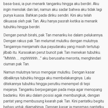
basa-basi, ia pun menarik tanganku hingga aku berdiri. Aku
ingin menolak dan lari, namun aku sadar bahwa aku tidak lagi
punya kuasa. Bahkan pada diriku sendiri. Kini aku telah
dikuasai oleh pak Tan. Aku hanya pasrah ketika ia menarik
tubuhku hingga berdiri.
Dengan penuh birahi, pak Tan menariku ke dalam pelukannya.
Dengan rakus pak Tan melumat mulutku dengan mulutnya.
Tangannya menjamahi dua payudaraku yang masih tertutup
jilbab itu. Kurasakan perut buncit pak Tan menekan tubuhku.
“Mhhhh….. mphhhhhh….” aku berusaha meronta, menghindari
ciuman pak Tan.
Namun mulutnya terus mengejar mulutku. Dengan kasar
dibaliknya tubuhku hingga aku membelakanginya. Lalu
ditekannya tubuhku hingga perutku menempel di tepi
mejanya. Tanganku berpegangan pada meja agar menopang
badanku. Kini aku dalam posisi agak membungkuk, dengan
pantat yang membusung kearah pak Tan. Kini pantatku begitu
bebas untuk dijamahinya. Dengan kasar ia meremas pantatku.