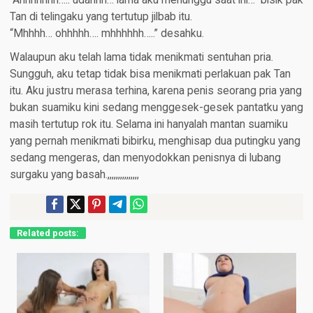
“Ahhhhhhh….. udahhh… lama aku menunggu saat ini…” bisik pak
Tan di telingaku yang tertutup jilbab itu.
“Mhhhh… ohhhhh…. mhhhhhh…..” desahku.
Walaupun aku telah lama tidak menikmati sentuhan pria.
Sungguh, aku tetap tidak bisa menikmati perlakuan pak Tan
itu. Aku justru merasa terhina, karena penis seorang pria yang
bukan suamiku kini sedang menggesek-gesek pantatku yang
masih tertutup rok itu. Selama ini hanyalah mantan suamiku
yang pernah menikmati bibirku, menghisap dua putingku yang
sedang mengeras, dan menyodokkan penisnya di lubang
surgaku yang basah.,,,,,,,,,,,,,,,
Related posts: