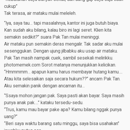
cukup”
Tak terasa, air mataku mulai meleleh.
“Iya, saya tau… tapi masalahnya, kantor ini juga butuh biaya.
Kan sudah aku bilang, kalau biro ini lagi seret. Klien kita
semakin sedikit?” suara Pak Tan mulai meninggi.
Air mataku pun semakin deras mengalir. Tak sadar aku mulai
sesenggukan. Dengan ujung jilbabku aku usap air mataku.
Pak Tan masih nampak cuek, sambil sesekali melirikku.
photomemek.com Sorot matanya menunjukkan kelicikan.
“Hmmmmm… apapun kamu harus membayar hutang kamu….
Atau kita selesaikan saja secara hukum??” ancam Pak Tan.
Aku semakin panik dengan ancaman itu…
“Ssaya mohon jangan pak. Saya pasti akan bayar. Saya masih
punya anak pak….” kataku tersedu-sedu.
“Trus, kamu mau bayar pake apa? Kamu bilang nggak punya
uang?”
“Beri saya waktu barang satu minggu, saya bisa usahakan”