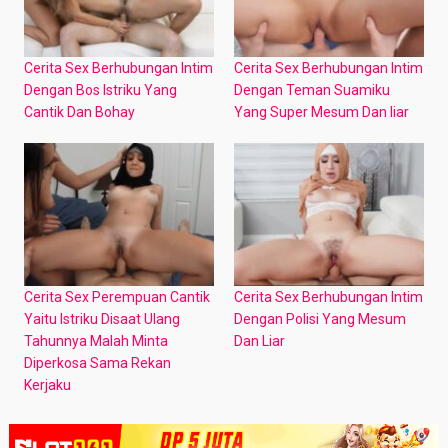
Cerita Sex Berhubungan Intim
Cerita Sex Berhubungan Intim
Dengan Bos Istriku Yang
Dengan Teman Suamiku
Cantik Dan Bohay
Yang Super Mesum Dan liar
Cerita Sex Perempuan Cantik
Cerita Sex Berhubungan Intim
Yaitu Istriku Disaat Ulang
Dengan Polisi Yang Mesum
Tahunnya Malah Minta
Dan Liar
Diperkosa Sama Rekan
Kerjaku