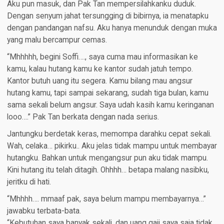
Aku pun masuk, dan Pak Tan mempersilahkanku duduk.
Dengan senyum jahat tersungging di bibirnya, ia menatapku
dengan pandangan nafsu. Aku hanya menunduk dengan muka
yang malu bercampur cemas.
“Mhhhhh, begini Soffi…., saya cuma mau informasikan ke
kamu, kalau hutang kamu ke kantor sudah jatuh tempo.
Kantor butuh uang itu segera. Kamu bilang mau angsur
hutang kamu, tapi sampai sekarang, sudah tiga bulan, kamu
sama sekali belum angsur. Saya udah kasih kamu keringanan
looo….” Pak Tan berkata dengan nada serius.
Jantungku berdetak keras, memompa darahku cepat sekali.
Wah, celaka… pikirku.. Aku jelas tidak mampu untuk membayar
hutangku. Bahkan untuk mengangsur pun aku tidak mampu.
Kini hutang itu telah ditagih. Ohhhh… betapa malang nasibku,
jeritku di hati.
“Mhhhh…. mmaaf pak, saya belum mampu membayarnya…”
jawabku terbata-bata.
“Kebutuhan saya banyak sekali, dan uang gaji saya saja tidak