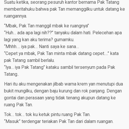
Suatu ketika, seorang pesuruh kantor bernama Pak Tatang
memberitahuku bahwa pak Tan memanggilku untuk datang ke
ruangannya.
“Mbak, Pak Tan manggil mbak ke ruangnya”
“Huh… ada apa lagi nih??” tanyaku dalam hati. Pelecehan apa
lagi yang kan aku terima? gumamku.
“Mhhh…. iya pak… Nanti saya ke sana…
“Cepet ya mbak, Pak Tan minta mbak datang cepet….” kata
pak Tatang sambil berlalu.
“Iya… iya Pak Tatang” kataku sambil tersenyum pada Pak
Tatang..
Hari itu aku mengenakan jilbab warna krem yan menutupi dua
bukit mungilku, dengan baju kurung dan rok panjang. Dengan
gontai dan perasaan yang tidak tenang akupun datang ke
ruang Pak Tan.
Tok… tok… tok ku ketuk pintu ruang Pak Tan.
“Masuk” terdengar teriakan Pak Tan dari dalam ruangan.