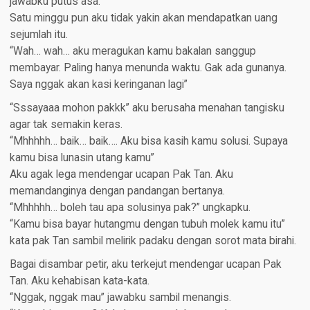
jawabku putus asa.
Satu minggu pun aku tidak yakin akan mendapatkan uang
sejumlah itu.
“Wah… wah… aku meragukan kamu bakalan sanggup
membayar. Paling hanya menunda waktu. Gak ada gunanya.
Saya nggak akan kasi keringanan lagi”
“Sssayaaa mohon pakkk” aku berusaha menahan tangisku
agar tak semakin keras.
“Mhhhhh… baik… baik…. Aku bisa kasih kamu solusi. Supaya
kamu bisa lunasin utang kamu”
Aku agak lega mendengar ucapan Pak Tan. Aku
memandanginya dengan pandangan bertanya.
“Mhhhhh… boleh tau apa solusinya pak?” ungkapku.
“Kamu bisa bayar hutangmu dengan tubuh molek kamu itu”
kata pak Tan sambil melirik padaku dengan sorot mata birahi.
Bagai disambar petir, aku terkejut mendengar ucapan Pak
Tan. Aku kehabisan kata-kata.
“Nggak, nggak mau” jawabku sambil menangis.