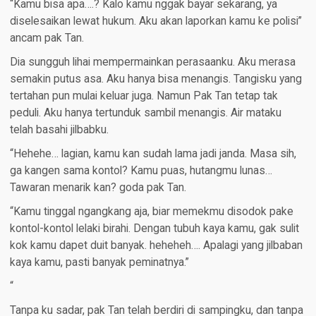
“Kamu bisa apa….? Kalo kamu nggak bayar sekarang, ya
diselesaikan lewat hukum. Aku akan laporkan kamu ke polisi”
ancam pak Tan.
Dia sungguh lihai mempermainkan perasaanku. Aku merasa
semakin putus asa. Aku hanya bisa menangis. Tangisku yang
tertahan pun mulai keluar juga. Namun Pak Tan tetap tak
peduli. Aku hanya tertunduk sambil menangis. Air mataku
telah basahi jilbabku.
“Hehehe… lagian, kamu kan sudah lama jadi janda. Masa sih,
ga kangen sama kontol? Kamu puas, hutangmu lunas…
Tawaran menarik kan? goda pak Tan.
“Kamu tinggal ngangkang aja, biar memekmu disodok pake
kontol-kontol lelaki birahi. Dengan tubuh kaya kamu, gak sulit
kok kamu dapet duit banyak. heheheh…. Apalagi yang jilbaban
kaya kamu, pasti banyak peminatnya.”
“
Tanpa ku sadar, pak Tan telah berdiri di sampingku, dan tanpa