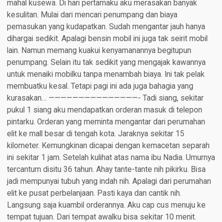
mahal kusewa. Di hari pertamaku aku merasakan banyak
kesulitan. Mulai dari mencari penumpang dan biaya
pemasukan yang kudapatkan. Sudah mengantar jauh hanya
dihargai sedikit. Apalagi bensin mobil ini juga tak seirit mobil
lain. Namun memang kuakui kenyamanannya begitupun
penumpang. Selain itu tak sedikit yang mengajak kawannya
untuk menaiki mobilku tanpa menambah biaya. Ini tak pelak
membuatku kesal. Tetapi pagi ini ada juga bahagia yang
kurasakan… ———————————————- Tadi siang, sekitar
pukul 1 siang aku mendapatkan orderan masuk di telepon
pintarku. Orderan yang meminta mengantar dari perumahan
elit ke mall besar di tengah kota. Jaraknya sekitar 15
kilometer. Kemungkinan dicapai dengan kemacetan separah
ini sekitar 1 jam. Setelah kulihat atas nama ibu Nadia. Umurnya
tercantum disitu 36 tahun. Ahay tante-tante nih pikirku. Bisa
jadi mempunyai tubuh yang indah nih. Apalagi dari perumahan
elit ke pusat perbelanjaan. Pasti kaya dan cantik nih.
Langsung saja kuambil orderannya. Aku cap cus menuju ke
tempat tujuan. Dari tempat awalku bisa sekitar 10 menit.