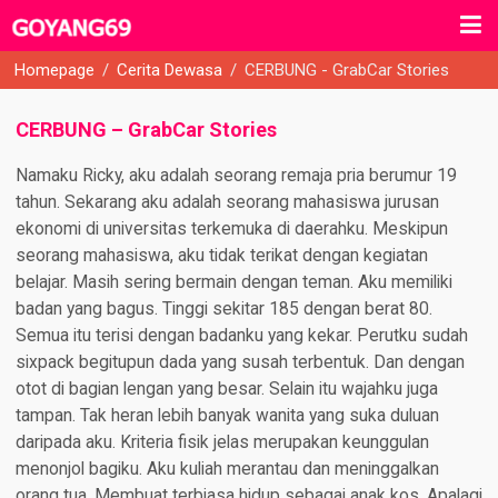
Homepage
/
Cerita Dewasa
/
CERBUNG - GrabCar Stories
CERBUNG – GrabCar Stories
Namaku Ricky, aku adalah seorang remaja pria berumur 19
tahun. Sekarang aku adalah seorang mahasiswa jurusan
ekonomi di universitas terkemuka di daerahku. Meskipun
seorang mahasiswa, aku tidak terikat dengan kegiatan
belajar. Masih sering bermain dengan teman. Aku memiliki
badan yang bagus. Tinggi sekitar 185 dengan berat 80.
Semua itu terisi dengan badanku yang kekar. Perutku sudah
sixpack begitupun dada yang susah terbentuk. Dan dengan
otot di bagian lengan yang besar. Selain itu wajahku juga
tampan. Tak heran lebih banyak wanita yang suka duluan
daripada aku. Kriteria fisik jelas merupakan keunggulan
menonjol bagiku. Aku kuliah merantau dan meninggalkan
orang tua. Membuat terbiasa hidup sebagai anak kos. Apalagi