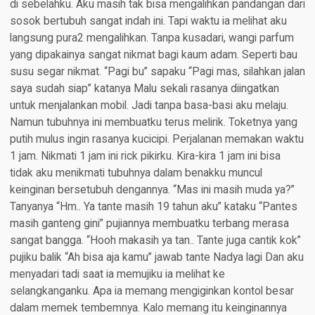
di sebelahku. Aku masih tak bisa mengalihkan pandangan dari
sosok bertubuh sangat indah ini. Tapi waktu ia melihat aku
langsung pura2 mengalihkan. Tanpa kusadari, wangi parfum
yang dipakainya sangat nikmat bagi kaum adam. Seperti bau
susu segar nikmat. “Pagi bu” sapaku “Pagi mas, silahkan jalan
saya sudah siap” katanya Malu sekali rasanya diingatkan
untuk menjalankan mobil. Jadi tanpa basa-basi aku melaju.
Namun tubuhnya ini membuatku terus melirik. Toketnya yang
putih mulus ingin rasanya kucicipi. Perjalanan memakan waktu
1 jam. Nikmati 1 jam ini rick pikirku. Kira-kira 1 jam ini bisa
tidak aku menikmati tubuhnya dalam benakku muncul
keinginan bersetubuh dengannya. “Mas ini masih muda ya?”
Tanyanya “Hm.. Ya tante masih 19 tahun aku” kataku “Pantes
masih ganteng gini” pujiannya membuatku terbang merasa
sangat bangga. “Hooh makasih ya tan.. Tante juga cantik kok”
pujiku balik “Ah bisa aja kamu” jawab tante Nadya lagi Dan aku
menyadari tadi saat ia memujiku ia melihat ke
selangkanganku. Apa ia memang mengiginkan kontol besar
dalam memek tembemnya. Kalo memang itu keinginannya