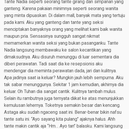
Tante Nadia seperti seorang tante girang dan simpanan yang
ganteng. Karena pakaian minimnya seperti seorang wanita
yang minta dipuaskan. Di dalam mall, banyak mata yang tertuju
pada kami. Aku yang ganteng dan tante yang seksi
menciptakan banyaknya orang yang melihat kami baik wanita
maupun pria. Sensasinya sungguh sangat nikmat
memamerkan wanita seksi yang bukan pasanganku. Tante
Nadia langsung membawaku ke salon kecantikan yang
dimaksudnya. Aku disuruh menunggu di luar sementara dia
diberi perawatan. Tadi saat dia ke resepsionis aku
mendengar dia meminta perawatan dada, jari dan kulitnya.
Apa jadinya saat ia keluar? Mungkin jauh lebih sempurna. Aku
tak sabar menunggunya. Sekitar 1 jam kemudian, akhirnya dia
keluar. Oh Tuhan dia sangat cantik. Kulitnya tambah mulus.
Selain itu rambutnya juga ternyata diikat ke atas menunjukkan
kemulusan lehernya. Toketnya semakin besar dan kencang.
Astaga aku sudah ngaceng saat ini. Benar-benar bikin nafsu
tante satu ini. “Ayo sayang kita pulang” ajaknya halus. Ahh
tante makin cantik aja “Hm… Ayo tan” balasku. Kami langsung