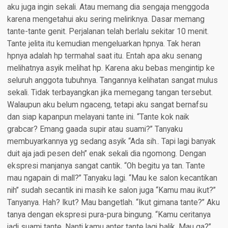
aku juga ingin sekali. Atau memang dia sengaja menggoda
karena mengetahui aku sering meliriknya. Dasar memang
tante-tante genit. Perjalanan telah berlalu sekitar 10 menit.
Tante jelita itu kemudian mengeluarkan hpnya. Tak heran
hpnya adalah hp termahal saat itu. Entah apa aku senang
melihatnya asyik melihat hp. Karena aku bebas mengintip ke
seluruh anggota tubuhnya. Tangannya kelihatan sangat mulus
sekali. Tidak terbayangkan jika memegang tangan tersebut.
Walaupun aku belum ngaceng, tetapi aku sangat bernafsu
dan siap kapanpun melayani tante ini. “Tante kok naik
grabcar? Emang gaada supir atau suami?” Tanyaku
membuyarkannya yg sedang asyik “Ada sih.. Tapi lagi banyak
duit aja jadi pesen deh” enak sekali dia ngomong. Dengan
ekspresi manjanya sangat cantik. “Oh begitu ya tan. Tante
mau ngapain di mall?” Tanyaku lagi. “Mau ke salon kecantikan
nih” sudah secantik ini masih ke salon juga “Kamu mau ikut?”
Tanyanya. Hah? Ikut? Mau bangetlah. “Ikut gimana tante?” Aku
tanya dengan ekspresi pura-pura bingung. “Kamu ceritanya
jadi suami tante. Nanti kamu anter tante lagi balik. Mau ga?”