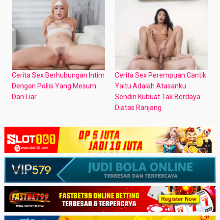
Cerita Sex Berhubungan Intim
Cerita Sex Perempuan Cantik
Dengan Polisi Yang Mesum
Yaitu Adalah Atasanku
Dan Liar
Sendiri Kubuat Tak Berdaya
Diatas Ranjang