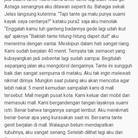
Astaga senangnya aku ditawari seperti itu. Bahagia sekali.
Jelas langsung kuterima. “Tapi tante ga malu punya suami
kayak saya ceritanya?” kataku pura2 saja aku menolak
“Enggalah kamu tuh ganteng badannya gede lagi udah ikut
aja” ajaknya “Baiklah tante hitung-hitung dapet duit” aku
menerima dengan santai. Meskipun dalam hati sangat riang.
Kami sudah berjalan 40 menit. Ternyata tak semacet yang
kubayangkan jadi sebentar lagi sudah sampai. Begitulah
sepanjang jalan aku mengobrol dengannya. Tante ini sungguh
baik dan sangat sempurna di mataku. Aku tak ingin melewati
nikmat dirinya. Mungkin saat pulang aku akan mencoba agar
lebih nakal. 5 menit kemudian sampailah kami di mall
tersebut. Mall megah pusat kota. Kami keluar dari mobil dan
memasuki mall. Kami bergandengan tangan layaknya suami
istri. Benar bahwa tangannya sangat lembut. Aku menikmati
benar-benar apa yang kurasakan saat ini. Bersama tante
genit berjalan di mall. Walaupun belum mendapatkan
tubuhnya, aku sangat senang. Setelah dilihat lagi aku dan