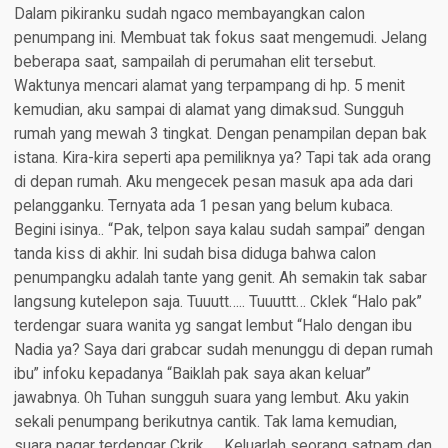
Dalam pikiranku sudah ngaco membayangkan calon
penumpang ini. Membuat tak fokus saat mengemudi. Jelang
beberapa saat, sampailah di perumahan elit tersebut.
Waktunya mencari alamat yang terpampang di hp. 5 menit
kemudian, aku sampai di alamat yang dimaksud. Sungguh
rumah yang mewah 3 tingkat. Dengan penampilan depan bak
istana. Kira-kira seperti apa pemiliknya ya? Tapi tak ada orang
di depan rumah. Aku mengecek pesan masuk apa ada dari
pelangganku. Ternyata ada 1 pesan yang belum kubaca.
Begini isinya.. “Pak, telpon saya kalau sudah sampai” dengan
tanda kiss di akhir. Ini sudah bisa diduga bahwa calon
penumpangku adalah tante yang genit. Ah semakin tak sabar
langsung kutelepon saja. Tuuutt….. Tuuuttt… Cklek “Halo pak”
terdengar suara wanita yg sangat lembut “Halo dengan ibu
Nadia ya? Saya dari grabcar sudah menunggu di depan rumah
ibu” infoku kepadanya “Baiklah pak saya akan keluar”
jawabnya. Oh Tuhan sungguh suara yang lembut. Aku yakin
sekali penumpang berikutnya cantik. Tak lama kemudian,
suara pagar terdengar Ckrik….. Keluarlah seorang satpam dan