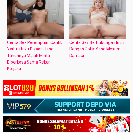
Cerita Sex Perempuan Cantik
Cerita Sex Berhubungan Intim
Yaitu Istriku Disaat Ulang
Dengan Polisi Yang Mesum
Tahunnya Malah Minta
Dan Liar
Diperkosa Sama Rekan
Kerjaku