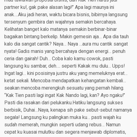
mau tawarkan proposal bisnis, dan Kak Tien harus jadi
partner ku!, gak pake alasan lagi!” Apa lagi maunya ini
anak….Aku jadi heran, waktu bicara bisnis, bibirnya langsung
tersenyum gembira dan wajahnya semakin bercahaya.
Kelihatan banget kalo matanya semakin berbinar-binar
bagaikan bintang berkelip. Makin gemesin aja… Apa dia tauh
kalo dia sangat cantik? Naya… Naya …aura mu cantik sangat
nyata! Gadis manis yang bercahaya dengan energi… penuh
ceria dan gairah! Duh… Coba kalo kamu cowok, pasti
langsung ku sambar, deh…. seperti Kakak mu dulu… Upps!
Ingat lagi… kini posisinya justru aku yang memeluknya erat…
ketat sekali. Mencoba mendapatkan kehangatan kembali…
seakan mencoba merengkuh sesuatu yang pernah hilang.
“Kak Tien pasti lagi ingat Kak Nando lagi, kan? Ayo ngaku!”
Pasti dia rasakan dari pelukanku.Hatiku langsung sukses
berbisik, Duhai…Naya, kenapa sih pake sebut-sebut namanya
segala! Langsung ku palingkan muka ku… pasti wajah ku
sudah memerah, mungkin seperti udang rebus… Namun
cepat ku kuasai mulutku dan segera menjawab diplomatis,