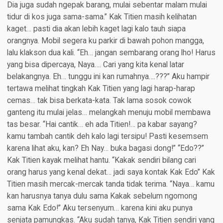
Dia juga sudah ngepak barang, mulai sebentar malam mulai
tidur di kos juga sama-sama.” Kak Titien masih kelihatan
kaget… pasti dia akan lebih kaget lagi kalo tauh siapa
orangnya. Mobil segera ku parkir di bawah pohon mangga,
lalu klakson dua kali. “Eh… jangan sembarang orang lho! Harus
yang bisa dipercaya, Naya…. Cari yang kita kenal latar
belakangnya. Eh… tunggu ini kan rumahnya….???” Aku hampir
tertawa melihat tingkah Kak Titien yang lagi harap-harap
cemas… tak bisa berkata-kata. Tak lama sosok cowok
ganteng itu mulai jelas… melangkah menuju mobil membawa
tas besar. “Hai cantik… eh ada Titien!… pa kabar sayang?
kamu tambah cantik deh kalo lagi tersipu! Pasti kesemsem
karena lihat aku, kan? Eh Nay… buka bagasi dong!” “Edo??”
Kak Titien kayak melihat hantu. “Kakak sendiri bilang cari
orang harus yang kenal dekat… jadi saya kontak Kak Edo” Kak
Titien masih mercak-mercak tanda tidak terima. “Naya… kamu
kan harusnya tanya dulu sama Kakak sebelum ngomong
sama Kak Edo!” Aku tersenyum… karena kini aku punya
senjata pamungkas. “Aku sudah tanya, Kak Titien sendiri yang