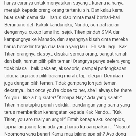
hanya caranya untuk menyatakan sayang… karena ia hanya
merajuk kepada orang-orang tertentu sih. Dan kalau kamu
buat salah sama dia… harus siap minta maaf berhari-hari.
Beruntung deh Kakak kandungku, Nando, sempat jadian
dengannya, cukup lama lho, sejak Titien pindah SMA dari
kampungnya ke Manado, dan sayangnya kisah cinta mereka
harus berakhir tragis dua tahun yang lalu… Eh satu lagi… Kak
Titien orangnya classy… disukai semua orang, sangat ramah
dan baik, namun pilih-pilih teman! Orangnya punya selera yang
tidak biasa… baik pakaian, aksesoris, sampai perlengkapan
tidur. ia juga jago pilih barang murah, tapi elegan. Demikian
juga dengan pilih teman. Tidak gampang loh jadi teman
dekatnya… but once you’re close to her, she’ll always be there
for you… like a big sister! “Kenapa Nay? Ada yang salah?”
Titien menatapku penuh selidik… pandangan yang sama yang
terus memberikan kehangatan kepada Kak Nando… “Kak
Titien, you are really an angel!” Entah kenapa aku keceplos,
tapi ia langsung tahu ada yang harus ku sampaikan…. “Ngaco!
Ngomong yang benar! Kamu mau bilang apa sih? Ayo dong