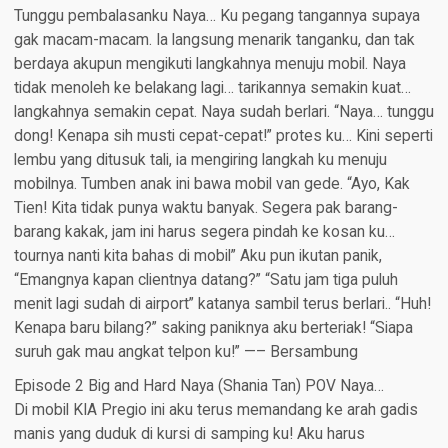
Tunggu pembalasanku Naya… Ku pegang tangannya supaya
gak macam-macam. Ia langsung menarik tanganku, dan tak
berdaya akupun mengikuti langkahnya menuju mobil. Naya
tidak menoleh ke belakang lagi… tarikannya semakin kuat…
langkahnya semakin cepat. Naya sudah berlari. “Naya… tunggu
dong! Kenapa sih musti cepat-cepat!” protes ku… Kini seperti
lembu yang ditusuk tali, ia mengiring langkah ku menuju
mobilnya. Tumben anak ini bawa mobil van gede. “Ayo, Kak
Tien! Kita tidak punya waktu banyak. Segera pak barang-
barang kakak, jam ini harus segera pindah ke kosan ku…
tournya nanti kita bahas di mobil” Aku pun ikutan panik,
“Emangnya kapan clientnya datang?” “Satu jam tiga puluh
menit lagi sudah di airport” katanya sambil terus berlari.. “Huh!
Kenapa baru bilang?” saking paniknya aku berteriak! “Siapa
suruh gak mau angkat telpon ku!” —– Bersambung
Episode 2 Big and Hard Naya (Shania Tan) POV Naya…​
Di mobil KIA Pregio ini aku terus memandang ke arah gadis
manis yang duduk di kursi di samping ku! Aku harus