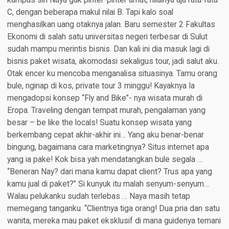
kampus sih Naya gak pinter-pinter amat, nilainya aja rata-rata
C, dengan beberapa makul nilai B. Tapi kalo soal
menghasilkan uang otaknya jalan. Baru semester 2 Fakultas
Ekonomi di salah satu universitas negeri terbesar di Sulut
sudah mampu merintis bisnis. Dan kali ini dia masuk lagi di
bisnis paket wisata, akomodasi sekaligus tour, jadi salut aku.
Otak encer ku mencoba menganalisa situasinya. Tamu orang
bule, nginap di kos, private tour 3 minggu! Kayaknya Ia
mengadopsi konsep “Fly and Bike”- nya wisata murah di
Eropa. Traveling dengan tempat murah, pengalaman yang
besar – be like the locals! Suatu konsep wisata yang
berkembang cepat akhir-akhir ini… Yang aku benar-benar
bingung, bagaimana cara marketingnya? Situs internet apa
yang ia pake! Kok bisa yah mendatangkan bule segala …
“Beneran Nay? dari mana kamu dapat client? Trus apa yang
kamu jual di paket?” Si kunyuk itu malah senyum-senyum…
Walau pelukanku sudah terlebas … Naya masih tetap
memegang tanganku. “Clientnya tiga orang! Dua pria dan satu
wanita, mereka mau paket eksklusif di mana guidenya temani