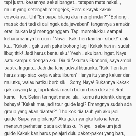
tapi justru kesannya seksi banget… tatapan mata nakal…,
mulut yang setengah mengejek, Persis kayak kakak
cowoknya… Uh! “Eh siapa bilang aku menghindar?” “Bohong…
masak dari tadi di call ngak ada jawaban!” tangannya semakin
erat…bukan lagi menggenggam. Tapi memelukku, sampai
keharumannya tercium. “Naya… Kak Tien kan lagi sibuk!” elak
ku… “Kakak… gak usah pake bohong lagi! Kakak hari ini sudah
libur, titik! Jadi harus bantu aku.” Yeah… aku baru ingat, Naya
satu kampus dengan aku. Dia di fakultas Ekonomi, saya ambil
sastra Inggris… Jadi dia tahu jadwal liburanku. “Kak Tien kan
harus siap-siap kerja waktu liburan” Hanya itu yang keluar dari
mulutku, walau hatiku berbisik… Sorry, Naya! Bukannya Kakak
gak sayang lagi, tapi kakak masih belum bisa dekat-dekat
kamu… tuh. Selain teringat masa lalu… kamu itu identik dengan
bahaya! “Kakak mau jadi tour guide lagi? Emangnya sudah ada
group yang akan diantar?” ‘Lho kok dia tauh yah aku jadi
guide. Siapa yang bilang?’ Aku gak nyangka kalo ia terus
menaruh perhatian pada aktifitasku. “Naya… sebelum jadi
guide Kakak kan harus pelajari dulu paket-paket yang baru,