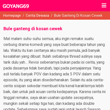
Homepage
/
Cerita Dewasa
/
Bule Ganteng Di Kosan Cewek
Bule ganteng di kosan cewek
Mat malam suhu-suhu semua, aku ingin remake suatu
cerbung drama-komedi yang saya buat beberapa tahun yang
lalu. Waktu itu kan ceritanya aku masih pemula, jadi banyak
kesalahan yang dibuat. Itulah sebabnya thread aslinya saya
tarik dulu yah… Revisi sebenarnya bukan pada isi cerita, yang
pada dasarnya tidak berubah, tapi pada penyajiannya. Yang
asli terlalu banyak POV dan kadang ada 5 POV dalam satu
episode, itu yang akan disederhanakan. Selain itu ada cerita-
cerita sisipan sekedar membuat kita kenal karakternya lebih
baik, dan untuk jadi acuan cerita kedepannya. Karena cerita ini
tinggal remake, saya akan usahan update secepatnya,
mungkin sekali setiap tiga hari, dan kadang ada double
update. Sebelumnya saya sudah janji untuk launch Season