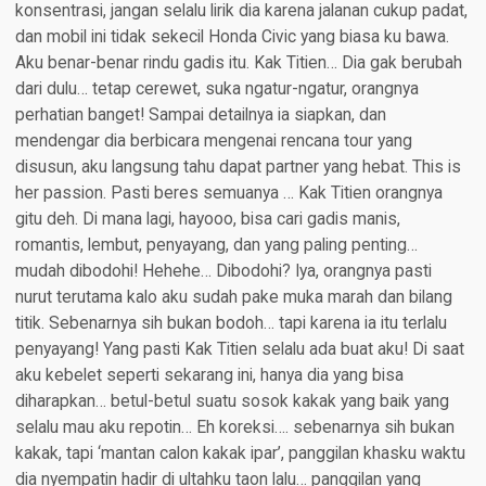
konsentrasi, jangan selalu lirik dia karena jalanan cukup padat,
dan mobil ini tidak sekecil Honda Civic yang biasa ku bawa.
Aku benar-benar rindu gadis itu. Kak Titien… Dia gak berubah
dari dulu… tetap cerewet, suka ngatur-ngatur, orangnya
perhatian banget! Sampai detailnya ia siapkan, dan
mendengar dia berbicara mengenai rencana tour yang
disusun, aku langsung tahu dapat partner yang hebat. This is
her passion. Pasti beres semuanya … Kak Titien orangnya
gitu deh. Di mana lagi, hayooo, bisa cari gadis manis,
romantis, lembut, penyayang, dan yang paling penting…
mudah dibodohi! Hehehe… Dibodohi? Iya, orangnya pasti
nurut terutama kalo aku sudah pake muka marah dan bilang
titik. Sebenarnya sih bukan bodoh… tapi karena ia itu terlalu
penyayang! Yang pasti Kak Titien selalu ada buat aku! Di saat
aku kebelet seperti sekarang ini, hanya dia yang bisa
diharapkan… betul-betul suatu sosok kakak yang baik yang
selalu mau aku repotin… Eh koreksi…. sebenarnya sih bukan
kakak, tapi ‘mantan calon kakak ipar’, panggilan khasku waktu
dia nyempatin hadir di ultahku taon lalu… panggilan yang