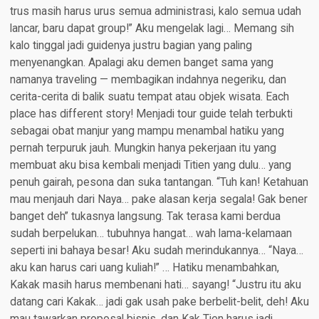
trus masih harus urus semua administrasi, kalo semua udah
lancar, baru dapat group!” Aku mengelak lagi… Memang sih
kalo tinggal jadi guidenya justru bagian yang paling
menyenangkan. Apalagi aku demen banget sama yang
namanya traveling — membagikan indahnya negeriku, dan
cerita-cerita di balik suatu tempat atau objek wisata. Each
place has different story! Menjadi tour guide telah terbukti
sebagai obat manjur yang mampu menambal hatiku yang
pernah terpuruk jauh. Mungkin hanya pekerjaan itu yang
membuat aku bisa kembali menjadi Titien yang dulu… yang
penuh gairah, pesona dan suka tantangan. “Tuh kan! Ketahuan
mau menjauh dari Naya… pake alasan kerja segala! Gak bener
banget deh” tukasnya langsung. Tak terasa kami berdua
sudah berpelukan… tubuhnya hangat… wah lama-kelamaan
seperti ini bahaya besar! Aku sudah merindukannya… “Naya…
aku kan harus cari uang kuliah!” … Hatiku menambahkan,
Kakak masih harus membenani hati… sayang! “Justru itu aku
datang cari Kakak… jadi gak usah pake berbelit-belit, deh! Aku