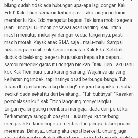
bilang sudah tidak ada hubungan apa-apa lagi dengan Kak
Edo!” Kak Titien semakin terhempas…. aku langsung turun
membantu Kak Edo mengatur bagasi. Tak lama mobil segera
jalan… tinggal 10 menit pesawat akan landing. Kak Titien
masih menutup mukanya dengan kedua tangannya, pasti
masih merah. Kayak anak SMA saja… malu-malu. Sampai
sekarang ia masih gak berani menatap Kak Edo. Setelah
duduk di belakang, segera ku julurkan kepala ke depan…
sambil meledek gadis itu dengan bisikan. “Kak Tien… aku tahu
kok Kak Tien pura-pura kurang senang. Wajahnya aja yang
kelihatan ngambek, tapi hatinya pasti berbunga-bunga. Tuh
terasa lho jantungnya dag dig dug!” segera tanganku meraba
sedikit dada sekal itu dari belakang… “Tuh buktinya!” “Rasakan
pembalasan ku!” Kak Titien langsung menyerangku…
tangannya langsung memburu mengejar dada dan perut ku.
Terkamannya sungguh dasyhat… tubuhnya ikut terbang
mengarah ke kursi sopir, sementara tangannya dalam posisi
meremas. Bahaya… untung aku cepat berkelit.. untung juga