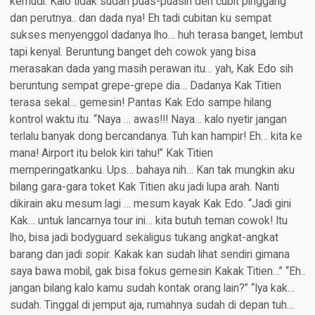
kemudi. Kalo tidak sudah puas-puasin deh cubit pinggang
dan perutnya.. dan dada nya! Eh tadi cubitan ku sempat
sukses menyenggol dadanya lho… huh terasa banget, lembut
tapi kenyal. Beruntung banget deh cowok yang bisa
merasakan dada yang masih perawan itu… yah, Kak Edo sih
beruntung sempat grepe-grepe dia… Dadanya Kak Titien
terasa sekal… gemesin! Pantas Kak Edo sampe hilang
kontrol waktu itu. “Naya … awas!!! Naya… kalo nyetir jangan
terlalu banyak dong bercandanya. Tuh kan hampir! Eh… kita ke
mana! Airport itu belok kiri tahu!” Kak Titien
memperingatkanku. Ups… bahaya nih… Kan tak mungkin aku
bilang gara-gara toket Kak Titien aku jadi lupa arah. Nanti
dikirain aku mesum lagi … mesum kayak Kak Edo. “Jadi gini
Kak… untuk lancarnya tour ini… kita butuh teman cowok! Itu
lho, bisa jadi bodyguard sekaligus tukang angkat-angkat
barang dan jadi sopir. Kakak kan sudah lihat sendiri gimana
saya bawa mobil, gak bisa fokus gemesin Kakak Titien…” “Eh..
jangan bilang kalo kamu sudah kontak orang lain?” “Iya kak…
sudah. Tinggal di jemput aja, rumahnya sudah di depan tuh…