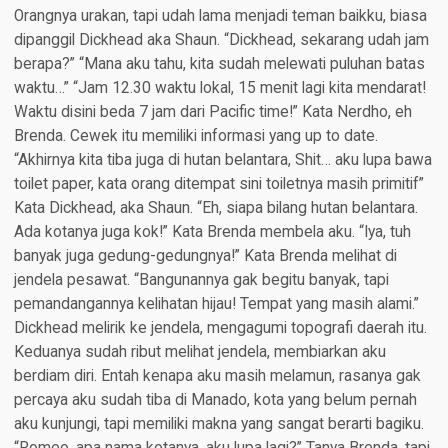
Orangnya urakan, tapi udah lama menjadi teman baikku, biasa
dipanggil Dickhead aka Shaun. “Dickhead, sekarang udah jam
berapa?” “Mana aku tahu, kita sudah melewati puluhan batas
waktu…” “Jam 12.30 waktu lokal, 15 menit lagi kita mendarat!
Waktu disini beda 7 jam dari Pacific time!” Kata Nerdho, eh
Brenda. Cewek itu memiliki informasi yang up to date.
“Akhirnya kita tiba juga di hutan belantara, Shit… aku lupa bawa
toilet paper, kata orang ditempat sini toiletnya masih primitif”
Kata Dickhead, aka Shaun. “Eh, siapa bilang hutan belantara.
Ada kotanya juga kok!” Kata Brenda membela aku. “Iya, tuh
banyak juga gedung-gedungnya!” Kata Brenda melihat di
jendela pesawat. “Bangunannya gak begitu banyak, tapi
pemandangannya kelihatan hijau! Tempat yang masih alami.”
Dickhead melirik ke jendela, mengagumi topografi daerah itu.
Keduanya sudah ribut melihat jendela, membiarkan aku
berdiam diri. Entah kenapa aku masih melamun, rasanya gak
percaya aku sudah tiba di Manado, kota yang belum pernah
aku kunjungi, tapi memiliki makna yang sangat berarti bagiku.