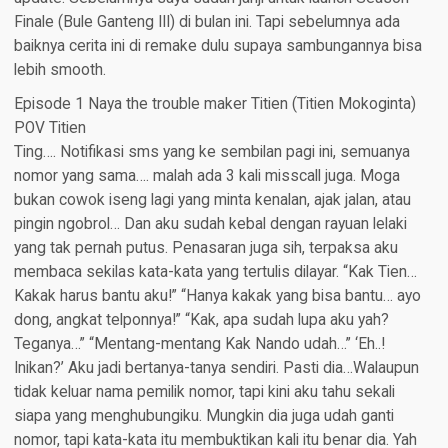
Finale (Bule Ganteng III) di bulan ini. Tapi sebelumnya ada
baiknya cerita ini di remake dulu supaya sambungannya bisa
lebih smooth.
Episode 1 Naya the trouble maker Titien (Titien Mokoginta)
POV Titien​
Ting…. Notifikasi sms yang ke sembilan pagi ini, semuanya
nomor yang sama…. malah ada 3 kali misscall juga. Moga
bukan cowok iseng lagi yang minta kenalan, ajak jalan, atau
pingin ngobrol… Dan aku sudah kebal dengan rayuan lelaki
yang tak pernah putus. Penasaran juga sih, terpaksa aku
membaca sekilas kata-kata yang tertulis dilayar. “Kak Tien…
Kakak harus bantu aku!” “Hanya kakak yang bisa bantu… ayo
dong, angkat telponnya!” “Kak, apa sudah lupa aku yah?
Teganya…” “Mentang-mentang Kak Nando udah…” ‘Eh..!
Inikan?’ Aku jadi bertanya-tanya sendiri. Pasti dia…Walaupun
tidak keluar nama pemilik nomor, tapi kini aku tahu sekali
siapa yang menghubungiku. Mungkin dia juga udah ganti
nomor, tapi kata-kata itu membuktikan kali itu benar dia. Yah