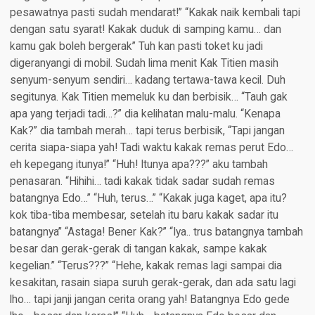
pesawatnya pasti sudah mendarat!” “Kakak naik kembali tapi
dengan satu syarat! Kakak duduk di samping kamu… dan
kamu gak boleh bergerak” Tuh kan pasti toket ku jadi
digeranyangi di mobil. Sudah lima menit Kak Titien masih
senyum-senyum sendiri… kadang tertawa-tawa kecil. Duh
segitunya. Kak Titien memeluk ku dan berbisik… “Tauh gak
apa yang terjadi tadi…?” dia kelihatan malu-malu. “Kenapa
Kak?” dia tambah merah… tapi terus berbisik, “Tapi jangan
cerita siapa-siapa yah! Tadi waktu kakak remas perut Edo…
eh kepegang itunya!” “Huh! Itunya apa???” aku tambah
penasaran. “Hihihi… tadi kakak tidak sadar sudah remas
batangnya Edo…” “Huh, terus…” “Kakak juga kaget, apa itu?
kok tiba-tiba membesar, setelah itu baru kakak sadar itu
batangnya” “Astaga! Bener Kak?” “Iya.. trus batangnya tambah
besar dan gerak-gerak di tangan kakak, sampe kakak
kegelian.” “Terus???” “Hehe, kakak remas lagi sampai dia
kesakitan, rasain siapa suruh gerak-gerak, dan ada satu lagi
lho… tapi janji jangan cerita orang yah! Batangnya Edo gede