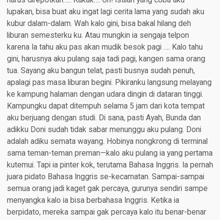
harus direpotkan….. Kakak…. Oh! Istilah yang coba aku
lupakan, bisa buat aku ingat lagi cerita lama yang sudah aku
kubur dalam-dalam. Wah kalo gini, bisa bakal hilang deh
liburan semesterku ku. Atau mungkin ia sengaja telpon
karena Ia tahu aku pas akan mudik besok pagi …. Kalo tahu
gini, harusnya aku pulang saja tadi pagi, kangen sama orang
tua. Sayang aku bangun telat, pasti busnya sudah penuh,
apalagi pas masa liburan begini. Pikiranku langsung melayang
ke kampung halaman dengan udara dingin di dataran tinggi.
Kampungku dapat ditempuh selama 5 jam dari kota tempat
aku berjuang dengan studi. Di sana, pasti Ayah, Bunda dan
adikku Doni sudah tidak sabar menunggu aku pulang. Doni
adalah adiku semata wayang. Hobinya nongkrong di terminal
sama teman-teman preman—kalo aku pulang ia yang pertama
kutemui. Tapi ia pinter kok, terutama Bahasa Inggris. Ia pernah
juara pidato Bahasa Inggris se-kecamatan. Sampai-sampai
semua orang jadi kaget gak percaya, gurunya sendiri sampe
menyangka kalo ia bisa berbahasa Inggris. Ketika ia
berpidato, mereka sampai gak percaya kalo itu benar-benar