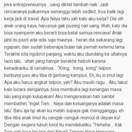
jiwa entrepreneurnya… uang diktat tambah naik. Jadi
rencananya pulkamnya seminggu lebih sedikit, trus balik lagi
kerja jadi di travel. Apa Naya tahu yah kalo aku kerja? Dia sih
anak orang kaya, harusnya gak pusing cari uang. Wah, kalo dia
bisa nyamperin aku berarti bisa batal semua rencana! Anak
jahil itu pasti ada-ada saja maunya… heran dia sekarang lagi
ngapain, dan sudah beberapa bulan tak pernah ketemu lama.
Terakhir kita ngobrol panjang, waktu aku diundang ke ultahnya
taon lalu… ultah yang hampir berakhir heboh karena
kehadiranku di rumahnya… “Kring… kring.. kring” telpon
berbunyi pas aku tiba di gerbang kampus. Eh, itu si imut lagi.
Apa aku harus angkat telpon, yah? Aku masih ragu… Aku takut
kalo bicara dengannya, bisa membuka lagi kenangan masa
lalu yang ingin kulupakan! Aku mengeraskan hati sambil
membathin, ‘Ingat Tien… Naya dan keluarganya adalah masa
lalu.’ Baru aja hp akan ku matiin supaya gak mengganggu, eh
tiba-tiba anak imut itu cengak-cenguk muncul di depan ku!
Dengan segera tubuh kecil itu mendekatiku. “Hehehe… Kak