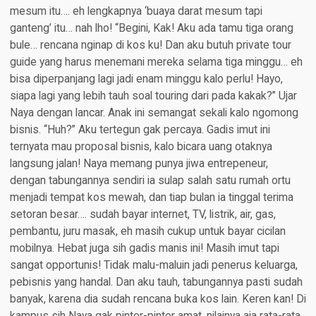
mesum itu…. eh lengkapnya ‘buaya darat mesum tapi
ganteng’ itu… nah lho! “Begini, Kak! Aku ada tamu tiga orang
bule… rencana nginap di kos ku! Dan aku butuh private tour
guide yang harus menemani mereka selama tiga minggu… eh
bisa diperpanjang lagi jadi enam minggu kalo perlu! Hayo,
siapa lagi yang lebih tauh soal touring dari pada kakak?” Ujar
Naya dengan lancar. Anak ini semangat sekali kalo ngomong
bisnis. “Huh?” Aku tertegun gak percaya. Gadis imut ini
ternyata mau proposal bisnis, kalo bicara uang otaknya
langsung jalan! Naya memang punya jiwa entrepeneur,
dengan tabungannya sendiri ia sulap salah satu rumah ortu
menjadi tempat kos mewah, dan tiap bulan ia tinggal terima
setoran besar…. sudah bayar internet, TV, listrik, air, gas,
pembantu, juru masak, eh masih cukup untuk bayar cicilan
mobilnya. Hebat juga sih gadis manis ini! Masih imut tapi
sangat opportunis! Tidak malu-maluin jadi penerus keluarga,
pebisnis yang handal. Dan aku tauh, tabungannya pasti sudah
banyak, karena dia sudah rencana buka kos lain. Keren kan! Di