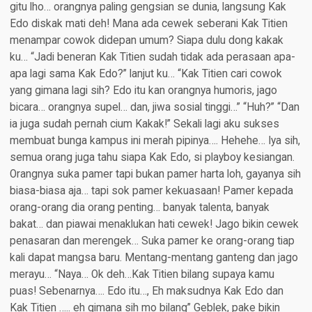
gitu lho… orangnya paling gengsian se dunia, langsung Kak
Edo diskak mati deh! Mana ada cewek seberani Kak Titien
menampar cowok didepan umum? Siapa dulu dong kakak
ku… “Jadi beneran Kak Titien sudah tidak ada perasaan apa-
apa lagi sama Kak Edo?” lanjut ku… “Kak Titien cari cowok
yang gimana lagi sih? Edo itu kan orangnya humoris, jago
bicara… orangnya supel… dan, jiwa sosial tinggi…” “Huh?” “Dan
ia juga sudah pernah cium Kakak!” Sekali lagi aku sukses
membuat bunga kampus ini merah pipinya…. Hehehe… Iya sih,
semua orang juga tahu siapa Kak Edo, si playboy kesiangan.
Orangnya suka pamer tapi bukan pamer harta loh, gayanya sih
biasa-biasa aja… tapi sok pamer kekuasaan! Pamer kepada
orang-orang dia orang penting… banyak talenta, banyak
bakat… dan piawai menaklukan hati cewek! Jago bikin cewek
penasaran dan merengek… Suka pamer ke orang-orang tiap
kali dapat mangsa baru. Mentang-mentang ganteng dan jago
merayu… “Naya… Ok deh…Kak Titien bilang supaya kamu
puas! Sebenarnya…. Edo itu…, Eh maksudnya Kak Edo dan
Kak Titien ….. eh gimana sih mo bilang” Geblek, pake bikin