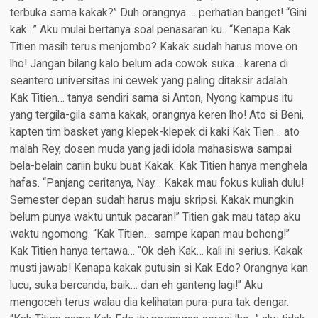
terbuka sama kakak?” Duh orangnya … perhatian banget! “Gini
kak…” Aku mulai bertanya soal penasaran ku.. “Kenapa Kak
Titien masih terus menjombo? Kakak sudah harus move on
lho! Jangan bilang kalo belum ada cowok suka… karena di
seantero universitas ini cewek yang paling ditaksir adalah
Kak Titien… tanya sendiri sama si Anton, Nyong kampus itu
yang tergila-gila sama kakak, orangnya keren lho! Ato si Beni,
kapten tim basket yang klepek-klepek di kaki Kak Tien… ato
malah Rey, dosen muda yang jadi idola mahasiswa sampai
bela-belain cariin buku buat Kakak. Kak Titien hanya menghela
hafas. “Panjang ceritanya, Nay… Kakak mau fokus kuliah dulu!
Semester depan sudah harus maju skripsi. Kakak mungkin
belum punya waktu untuk pacaran!” Titien gak mau tatap aku
waktu ngomong. “Kak Titien… sampe kapan mau bohong!”
Kak Titien hanya tertawa… “Ok deh Kak… kali ini serius. Kakak
musti jawab! Kenapa kakak putusin si Kak Edo? Orangnya kan
lucu, suka bercanda, baik… dan eh ganteng lagi!” Aku
mengoceh terus walau dia kelihatan pura-pura tak dengar.