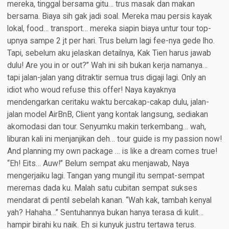
mereka, tinggal bersama gitu… trus masak dan makan
bersama. Biaya sih gak jadi soal. Mereka mau persis kayak
lokal, food… transport… mereka siapin biaya untur tour top-
upnya sampe 2 jt per hari. Trus belum lagi fee-nya gede lho.
Tapi, sebelum aku jelaskan detailnya, Kak Tien harus jawab
dulu! Are you in or out?” Wah ini sih bukan kerja namanya…
tapi jalan-jalan yang ditraktir semua trus digaji lagi. Only an
idiot who woud refuse this offer! Naya kayaknya
mendengarkan ceritaku waktu bercakap-cakap dulu, jalan-
jalan model AirBnB, Client yang kontak langsung, sediakan
akomodasi dan tour. Senyumku makin terkembang… wah,
liburan kali ini menjanjikan deh… tour guide is my passion now!
And planning my own package … is like a dream comes true!
“Eh! Eits… Auw!” Belum sempat aku menjawab, Naya
mengerjaiku lagi. Tangan yang mungil itu sempat-sempat
meremas dada ku. Malah satu cubitan sempat sukses
mendarat di pentil sebelah kanan. “Wah kak, tambah kenyal
yah? Hahaha…” Sentuhannya bukan hanya terasa di kulit…
hampir birahi ku naik. Eh si kunyuk justru tertawa terus.