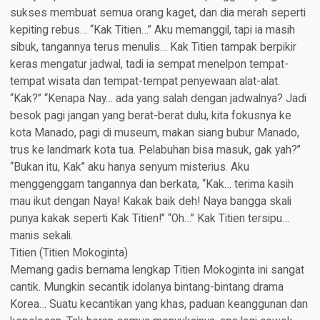
sukses membuat semua orang kaget, dan dia merah seperti
kepiting rebus… “Kak Titien…” Aku memanggil, tapi ia masih
sibuk, tangannya terus menulis… Kak Titien tampak berpikir
keras mengatur jadwal, tadi ia sempat menelpon tempat-
tempat wisata dan tempat-tempat penyewaan alat-alat.
“Kak?” “Kenapa Nay… ada yang salah dengan jadwalnya? Jadi
besok pagi jangan yang berat-berat dulu, kita fokusnya ke
kota Manado, pagi di museum, makan siang bubur Manado,
trus ke landmark kota tua. Pelabuhan bisa masuk, gak yah?”
“Bukan itu, Kak” aku hanya senyum misterius. Aku
menggenggam tangannya dan berkata, “Kak… terima kasih
mau ikut dengan Naya! Kakak baik deh! Naya bangga skali
punya kakak seperti Kak Titien!” “Oh…” Kak Titien tersipu…
manis sekali.
Titien (Titien Mokoginta)​
Memang gadis bernama lengkap Titien Mokoginta ini sangat
cantik. Mungkin secantik idolanya bintang-bintang drama
Korea… Suatu kecantikan yang khas, paduan keanggunan dan