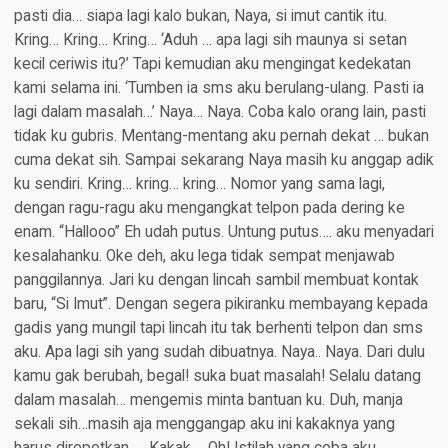
pasti dia… siapa lagi kalo bukan, Naya, si imut cantik itu.
Kring… Kring… Kring… ‘Aduh … apa lagi sih maunya si setan
kecil ceriwis itu?’ Tapi kemudian aku mengingat kedekatan
kami selama ini. ‘Tumben ia sms aku berulang-ulang. Pasti ia
lagi dalam masalah…’ Naya… Naya. Coba kalo orang lain, pasti
tidak ku gubris. Mentang-mentang aku pernah dekat … bukan
cuma dekat sih. Sampai sekarang Naya masih ku anggap adik
ku sendiri. Kring… kring… kring… Nomor yang sama lagi,
dengan ragu-ragu aku mengangkat telpon pada dering ke
enam. “Hallooo” Eh udah putus. Untung putus…. aku menyadari
kesalahanku. Oke deh, aku lega tidak sempat menjawab
panggilannya. Jari ku dengan lincah sambil membuat kontak
baru, “Si Imut”. Dengan segera pikiranku membayang kepada
gadis yang mungil tapi lincah itu tak berhenti telpon dan sms
aku. Apa lagi sih yang sudah dibuatnya. Naya.. Naya. Dari dulu
kamu gak berubah, begal! suka buat masalah! Selalu datang
dalam masalah… mengemis minta bantuan ku. Duh, manja
sekali sih…masih aja menggangap aku ini kakaknya yang