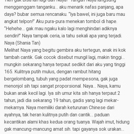
Tien gak bisa lari lagi dari Naya!” Tangan Naya langsung
menggenggam tanganku… aku menarik nafas panjang, apa
daya? bubar semua rencanaku. “Iya bawel, ini juga baru mau
angkat telpon!” Aku pura-pura menekan tombol di hape.
“Hehehe… gak mau ngaku kalo lagi menghindari adiknya
sendiri!” Naya tampak ceria, ia tahu sekali apa yang terjadi.
Naya (Shania Tan)​
Melihat Naya yang begitu gembira aku tertegun, anak ini kok
tambah cantik. Gak cocok disebut mungil lagi, makin tinggi…
mungkin sekarang hanya terpaut sedikit dari aku yang tinggi
165. Kulitnya putih mulus, dengan rambut hitang
bergelombang, tubuh yang padat mempesona, gak juga
menonjol sih tapi sangat proporsional. Naya… Naya, kamu
bukan anak kecil lagi. Iya sih umur kita sih hanya terpaut 2
tahun, jadi dia sekarang 19 tahun, gadis yang lagi mekar-
mekarnya. Naya memiliki darah keturunan Chinese dari
ayahnya, tak heran kulitnya putih dan cantik… paduan
kecantikan alami khas kedua orang tuanya. Wajah imut, hidung
gak mancung-mancung amat sih. tapi gayanya sok urakan…