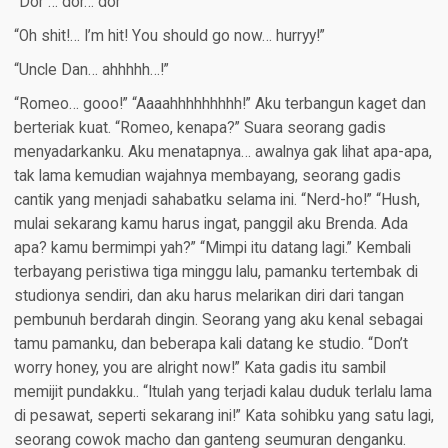
“Dor … dor… dor”
“Oh shit!… I’m hit! You should go now… hurryy!”
“Uncle Dan… ahhhhh…!”
“Romeo… gooo!” “Aaaahhhhhhhhh!” Aku terbangun kaget dan
berteriak kuat. “Romeo, kenapa?” Suara seorang gadis
menyadarkanku. Aku menatapnya… awalnya gak lihat apa-apa,
tak lama kemudian wajahnya membayang, seorang gadis
cantik yang menjadi sahabatku selama ini. “Nerd-ho!” “Hush,
mulai sekarang kamu harus ingat, panggil aku Brenda. Ada
apa? kamu bermimpi yah?” “Mimpi itu datang lagi.” Kembali
terbayang peristiwa tiga minggu lalu, pamanku tertembak di
studionya sendiri, dan aku harus melarikan diri dari tangan
pembunuh berdarah dingin. Seorang yang aku kenal sebagai
tamu pamanku, dan beberapa kali datang ke studio. “Don’t
worry honey, you are alright now!” Kata gadis itu sambil
memijit pundakku.. “Itulah yang terjadi kalau duduk terlalu lama
di pesawat, seperti sekarang ini!” Kata sohibku yang satu lagi,
seorang cowok macho dan ganteng seumuran denganku.