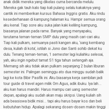
anak didik mereka yang dikelas cuma bercanda melulu.
Mereka gak tauh kalo tiap kali pulang selalu kakaknya yang
cantik ini memberikan kursus Bahasa Inggris gratis. Aku rindu
kesederhanaan di kampung halaman ku. Hampir semua orang
aku kenal. Tiap sore aku suka jalan kaki keliling kampung,
biasanya jalanan pada rame. Banyak yang menyapaku,
terutama teman-teman SMP dulu yang masih cari-cari aku.
Tiap kali pulkam, semuanya pasti kangen aku, ‘sang kembang
desa, kuliah di kota’, istilah si Jono dan Santi sohib dekat ku
dulu. Tenang teman-teman, 1 semester lagi kuliahku selesai,
yah, aku ingin ngebut tamat S1 tiga tahun setengah aja.
Memang sih aku tidak akan pulkam sepanjang 2 bulan liburan
semester ini. Palingan seminggu ato dua minggu sudah balik
lagi ke kota Bibir Pasifik ini. Aku biasanya kerja sambilan jadi
tour guide di travel agen milik Om Agus, adik ibuku. Iya lah….
aku kan harus mandiri. Harus mampu cari uang semester
depan, apalagi aku sudah akan maju skripsi. Uang kuliah sih
ada beasiswa bidik misi…. tapi aku harus bayar kos dan beli
kebutuhan hidup. Apalagi sekarang dosen-dosen makin tinggi