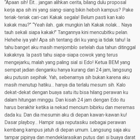
“Apaan sih! Eit… jangan alihkan cerita, bilang dulu proposal
kerja apa sih ini yang siang-siang bikin heboh kampus? Pake
teriak-teriak cari-cari Kakak segala! Belum pasti kan kalo
kakak mau?” “Yeah ilah.. gak mungkin lah Kakak nolak… Naya
tauh sekali siapa kakak!” Tangannya kini mencubitku pelan.
Hehehe iya yah! Apa sih tentang diri ku yang ia tidak tahu! Ia
tahu banget aku masih menjomblo setelah dua tahun ditinggal
kakaknya. Ia pasti tahu siapa-siapa cowok yang terus
mengejarku, malah yang paling sial si Edo! Ketua BEM yang
sempat jadian denganku hanya kurang dari 24 jam, langsung
aku putusin sepihak. Yah, sebenarnya sih bukan karena aku
masih menutup hatiku… hanya dia terlalu mesum sih. Kalo
dekat-dekat dengan buaya satu itu bisa hilang perawan ku
dalam hitungan minggu. Dan kisah 24 jam dengan Edo itu
harus berakhir ketika ia nekad mencium bibirku dan meremas
dada ku. Dan dia mesumin aku di depan kawan-kawan ku!
Dasar playboy… Hampir saja reputasiku sebagai perawan
kembang kampus jatuh di depan umum. Langsung saja aku
tampar pipinya dan mendeklarasikan putus dari si buaya darat