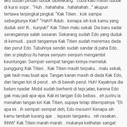
aku sudah pindah duduk dibelakang… coba kalo masih duduk
di kursi sopir… “Huh… hahahaha… hahahahah….” akupun
tertawa terpingkal pingkal. “Kak Titien… kok sampe
sebegitunya Kak!” “Hah!!! Aduh… kenapa sih kok kamu yang
duduk sini! Ih… kunyuk!” Kak Titien malu sekali. Dia baru sadar
serangannya salah sasaran. Sekarang sudah Edo yang duduk
di kemudi… pasti tangannya Kak Titien sudah meremas dada
dan perut Edo. Tubuhnya sendiri sudah sandar di paha Edo…
dan si playboy itu hanya senyum-senyum mengambil
keuntungan. Sempat-sempat tangan kirinya memeluk
punggung Kak Titien… Kak Titien masih terpaku… malu sekali,
gak tauh mau buat apa. Tangan kanan masih di dada Kak Edo,
dan tangan kiri di perut… eh di bawah perut. Huh! Kayaknya dia
belum nyadar. Mobil sudah berhenti di tepi jalan, karena Edo
gak mau jadi apa-apa. Kali ini tangan Edo bebas… eh justru ia
menahan tangan kiri Kak Titien, supaya tetap ditempatnya. “Eh
apa ini… ih sempat-sempat deh, Edo mesum! Kenapa sih
kamu tambah kurang ajar … lepasin tanganku… nih rasakan…
Ihhhh” Kak Titien marah-marah… mukanya kelihatan sangat