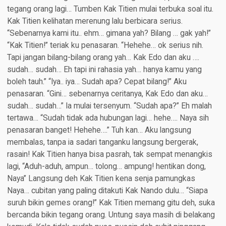
tegang orang lagi… Tumben Kak Titien mulai terbuka soal itu.
Kak Titien kelihatan merenung lalu berbicara serius.
“Sebenarnya kami itu.. ehm… gimana yah? Bilang … gak yah!”
“Kak Titien!” teriak ku penasaran. “Hehehe… ok serius nih.
Tapi jangan bilang-bilang orang yah… Kak Edo dan aku ….
sudah… sudah… Eh tapi ini rahasia yah… hanya kamu yang
boleh tauh.” “Iya.. iya… Sudah apa? Cepat bilang!” Aku
penasaran. “Gini… sebenarnya ceritanya, Kak Edo dan aku…
sudah… sudah…” Ia mulai tersenyum. “Sudah apa?” Eh malah
tertawa… “Sudah tidak ada hubungan lagi… hehe…. Naya sih
penasaran banget! Hehehe….” Tuh kan… Aku langsung
membalas, tanpa ia sadari tanganku langsung bergerak,
rasain! Kak Titien hanya bisa pasrah, tak sempat menangkis
lagi, “Aduh-aduh, ampun… tolong… ampung! hentikan dong,
Naya” Langsung deh Kak Titien kena senja pamungkas
Naya… cubitan yang paling ditakuti Kak Nando dulu… “Siapa
suruh bikin gemes orang!” Kak Titien memang gitu deh, suka
bercanda bikin tegang orang. Untung saya masih di belakang