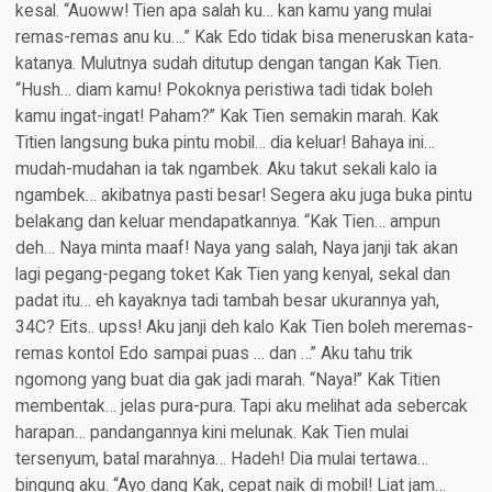
kesal. “Auoww! Tien apa salah ku… kan kamu yang mulai
remas-remas anu ku….” Kak Edo tidak bisa meneruskan kata-
katanya. Mulutnya sudah ditutup dengan tangan Kak Tien.
“Hush… diam kamu! Pokoknya peristiwa tadi tidak boleh
kamu ingat-ingat! Paham?” Kak Tien semakin marah. Kak
Titien langsung buka pintu mobil… dia keluar! Bahaya ini…
mudah-mudahan ia tak ngambek. Aku takut sekali kalo ia
ngambek… akibatnya pasti besar! Segera aku juga buka pintu
belakang dan keluar mendapatkannya. “Kak Tien… ampun
deh… Naya minta maaf! Naya yang salah, Naya janji tak akan
lagi pegang-pegang toket Kak Tien yang kenyal, sekal dan
padat itu… eh kayaknya tadi tambah besar ukurannya yah,
34C? Eits.. upss! Aku janji deh kalo Kak Tien boleh meremas-
remas kontol Edo sampai puas … dan …” Aku tahu trik
ngomong yang buat dia gak jadi marah. “Naya!” Kak Titien
membentak… jelas pura-pura. Tapi aku melihat ada sebercak
harapan… pandangannya kini melunak. Kak Tien mulai
tersenyum, batal marahnya… Hadeh! Dia mulai tertawa…
bingung aku. “Ayo dang Kak, cepat naik di mobil! Liat jam…