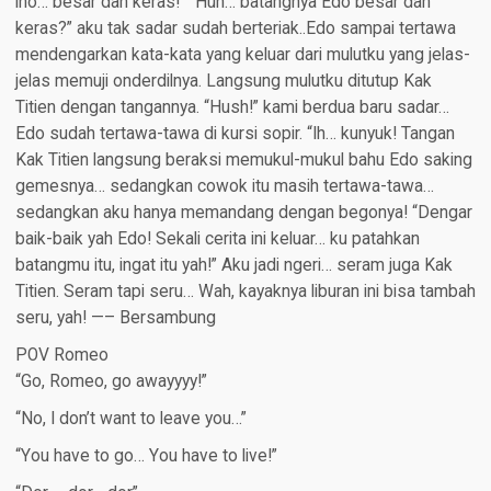
lho… besar dan keras!” “Huh… batangnya Edo besar dan
keras?” aku tak sadar sudah berteriak..Edo sampai tertawa
mendengarkan kata-kata yang keluar dari mulutku yang jelas-
jelas memuji onderdilnya. Langsung mulutku ditutup Kak
Titien dengan tangannya. “Hush!” kami berdua baru sadar…
Edo sudah tertawa-tawa di kursi sopir. “Ih… kunyuk! Tangan
Kak Titien langsung beraksi memukul-mukul bahu Edo saking
gemesnya… sedangkan cowok itu masih tertawa-tawa…
sedangkan aku hanya memandang dengan begonya! “Dengar
baik-baik yah Edo! Sekali cerita ini keluar… ku patahkan
batangmu itu, ingat itu yah!” Aku jadi ngeri… seram juga Kak
Titien. Seram tapi seru… Wah, kayaknya liburan ini bisa tambah
seru, yah! —– Bersambung
POV Romeo​
“Go, Romeo, go awayyyy!”
“No, I don’t want to leave you…”
“You have to go… You have to live!”