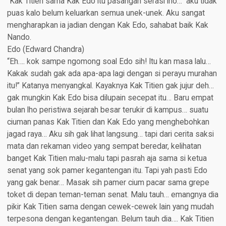
“Kak Titien sama Kak Edo itu pasangan serasi lho…” aku tidak
puas kalo belum keluarkan semua unek-unek. Aku sangat
mengharapkan ia jadian dengan Kak Edo, sahabat baik Kak
Nando.
Edo (Edward Chandra)​
“Eh…. kok sampe ngomong soal Edo sih! Itu kan masa lalu…
Kakak sudah gak ada apa-apa lagi dengan si perayu murahan
itu!” Katanya menyangkal. Kayaknya Kak Titien gak jujur deh…
gak mungkin Kak Edo bisa dilupain secepat itu… Baru empat
bulan lho peristiwa sejarah besar terukir di kampus… suatu
ciuman panas Kak Titien dan Kak Edo yang menghebohkan
jagad raya… Aku sih gak lihat langsung… tapi dari cerita saksi
mata dan rekaman video yang sempat beredar, kelihatan
banget Kak Titien malu-malu tapi pasrah aja sama si ketua
senat yang sok pamer kegantengan itu. Tapi yah pasti Edo
yang gak benar… Masak sih pamer cium pacar sama grepe
toket di depan teman-teman senat. Malu tauh… emangnya dia
pikir Kak Titien sama dengan cewek-cewek lain yang mudah
terpesona dengan kegantengan. Belum tauh dia…. Kak Titien