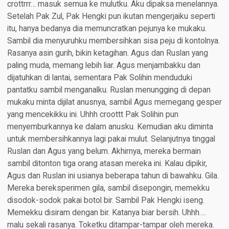
crottrrr… masuk semua ke mulutku. Aku dipaksa menelannya.
Setelah Pak Zul, Pak Hengki pun ikutan mengerjaiku seperti
itu, hanya bedanya dia memuncratkan pejunya ke mukaku.
Sambil dia menyuruhku membersihkan sisa peju di kontolnya.
Rasanya asin gurih, bikin ketagihan. Agus dan Ruslan yang
paling muda, memang lebih liar. Agus menjambakku dan
dijatuhkan di lantai, sementara Pak Solihin menduduki
pantatku sambil menganalku. Ruslan menungging di depan
mukaku minta dijilat anusnya, sambil Agus memegang gesper
yang mencekikku ini. Uhhh croottt Pak Solihin pun
menyemburkannya ke dalam anusku. Kemudian aku diminta
untuk membersihkannya lagi pakai mulut. Selanjutnya tinggal
Ruslan dan Agus yang belum. Akhirnya, mereka bermain
sambil ditonton tiga orang atasan mereka ini. Kalau dipikir,
Agus dan Ruslan ini usianya beberapa tahun di bawahku. Gila.
Mereka bereksperimen gila, sambil disepongin, memekku
disodok-sodok pakai botol bir. Sambil Pak Hengki iseng.
Memekku disiram dengan bir. Katanya biar bersih. Uhhh….
malu sekali rasanya. Toketku ditampar-tampar oleh mereka.