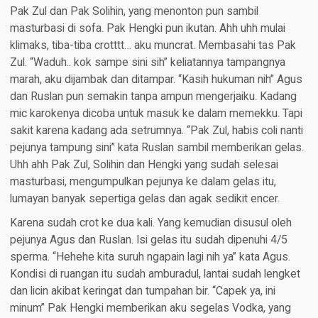
Pak Zul dan Pak Solihin, yang menonton pun sambil
masturbasi di sofa. Pak Hengki pun ikutan. Ahh uhh mulai
klimaks, tiba-tiba crotttt… aku muncrat. Membasahi tas Pak
Zul. “Waduh.. kok sampe sini sih” keliatannya tampangnya
marah, aku dijambak dan ditampar. “Kasih hukuman nih” Agus
dan Ruslan pun semakin tanpa ampun mengerjaiku. Kadang
mic karokenya dicoba untuk masuk ke dalam memekku. Tapi
sakit karena kadang ada setrumnya. “Pak Zul, habis coli nanti
pejunya tampung sini” kata Ruslan sambil memberikan gelas.
Uhh ahh Pak Zul, Solihin dan Hengki yang sudah selesai
masturbasi, mengumpulkan pejunya ke dalam gelas itu,
lumayan banyak sepertiga gelas dan agak sedikit encer.
Karena sudah crot ke dua kali. Yang kemudian disusul oleh
pejunya Agus dan Ruslan. Isi gelas itu sudah dipenuhi 4/5
sperma. “Hehehe kita suruh ngapain lagi nih ya” kata Agus.
Kondisi di ruangan itu sudah amburadul, lantai sudah lengket
dan licin akibat keringat dan tumpahan bir. “Capek ya, ini
minum” Pak Hengki memberikan aku segelas Vodka, yang