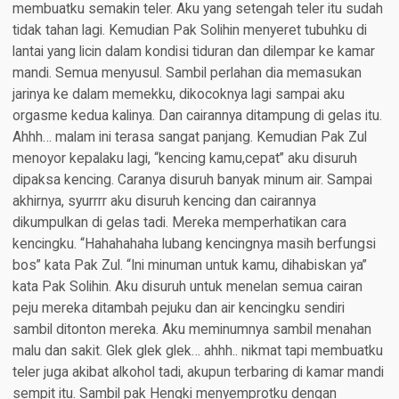
membuatku semakin teler. Aku yang setengah teler itu sudah
tidak tahan lagi. Kemudian Pak Solihin menyeret tubuhku di
lantai yang licin dalam kondisi tiduran dan dilempar ke kamar
mandi. Semua menyusul. Sambil perlahan dia memasukan
jarinya ke dalam memekku, dikocoknya lagi sampai aku
orgasme kedua kalinya. Dan cairannya ditampung di gelas itu.
Ahhh… malam ini terasa sangat panjang. Kemudian Pak Zul
menoyor kepalaku lagi, “kencing kamu,cepat” aku disuruh
dipaksa kencing. Caranya disuruh banyak minum air. Sampai
akhirnya, syurrrr aku disuruh kencing dan cairannya
dikumpulkan di gelas tadi. Mereka memperhatikan cara
kencingku. “Hahahahaha lubang kencingnya masih berfungsi
bos” kata Pak Zul. “Ini minuman untuk kamu, dihabiskan ya”
kata Pak Solihin. Aku disuruh untuk menelan semua cairan
peju mereka ditambah pejuku dan air kencingku sendiri
sambil ditonton mereka. Aku meminumnya sambil menahan
malu dan sakit. Glek glek glek… ahhh.. nikmat tapi membuatku
teler juga akibat alkohol tadi, akupun terbaring di kamar mandi
sempit itu. Sambil pak Hengki menyemprotku dengan