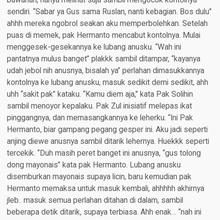
bawahan, hanya melihat saja sambil mengocok kontolnya
sendiri. “Sabar ya Gus sama Ruslan, nanti kebagian. Bos dulu”
ahhh mereka ngobrol seakan aku memperbolehkan. Setelah
puas di memek, pak Hermanto mencabut kontolnya. Mulai
menggesek-gesekannya ke lubang anusku. “Wah ini
pantatnya mulus banget” plakkk sambil ditampar, “kayanya
udah jebol nih anusnya, bisalah ya” perlahan dimasukkannya
kontolnya ke lubang anusku, masuk sedikit demi sedikit, ahh
uhh “sakit pak” kataku. “Kamu diem aja,” kata Pak Solihin
sambil menoyor kepalaku. Pak Zul inisiatif melepas ikat
pinggangnya, dan memasangkannya ke leherku. “Ini Pak
Hermanto, biar gampang pegang gesper ini. Aku jadi seperti
anjing diewe anusnya sambil ditarik lehernya. Huekkk seperti
tercekik. “Duh masih peret banget ini anusnya, “gus tolong
dong mayonais” kata pak Hermanto. Lubang anusku
disemburkan mayonais supaya licin, baru kemudian pak
Hermanto memaksa untuk masuk kembali, ahhhhh akhirnya
jleb.. masuk semua perlahan ditahan di dalam, sambil
beberapa detik ditarik, supaya terbiasa. Ahh enak… “nah ini