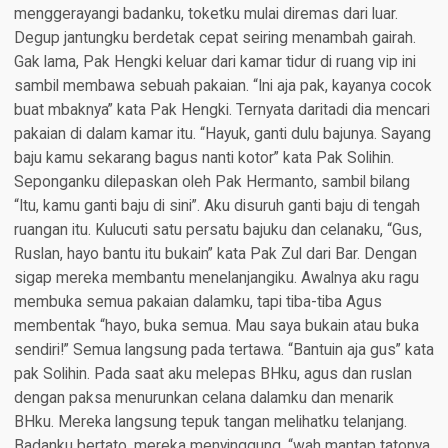
menggerayangi badanku, toketku mulai diremas dari luar.
Degup jantungku berdetak cepat seiring menambah gairah.
Gak lama, Pak Hengki keluar dari kamar tidur di ruang vip ini
sambil membawa sebuah pakaian. “Ini aja pak, kayanya cocok
buat mbaknya” kata Pak Hengki. Ternyata daritadi dia mencari
pakaian di dalam kamar itu. “Hayuk, ganti dulu bajunya. Sayang
baju kamu sekarang bagus nanti kotor” kata Pak Solihin.
Seponganku dilepaskan oleh Pak Hermanto, sambil bilang
“Itu, kamu ganti baju di sini”. Aku disuruh ganti baju di tengah
ruangan itu. Kulucuti satu persatu bajuku dan celanaku, “Gus,
Ruslan, hayo bantu itu bukain” kata Pak Zul dari Bar. Dengan
sigap mereka membantu menelanjangiku. Awalnya aku ragu
membuka semua pakaian dalamku, tapi tiba-tiba Agus
membentak “hayo, buka semua. Mau saya bukain atau buka
sendiri!” Semua langsung pada tertawa. “Bantuin aja gus” kata
pak Solihin. Pada saat aku melepas BHku, agus dan ruslan
dengan paksa menurunkan celana dalamku dan menarik
BHku. Mereka langsung tepuk tangan melihatku telanjang.
Badanku bertato, mereka menyinggung, “wah mantap tatonya.