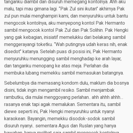
tanganku diambil dan disuruh memegang kontolnya. Ahh aku
malu, tapi mau gimana lagi. “Pak Zul sini ikutan” akhirnya Pak
zul pun mulai menghampiri kami, dan menyuruhku untuk bantu
mengocok kontolnya, aku menyepong kontol Pak Hermanto
sambil mengocok kontol Pak Zul dan Pak Solihin. Pak Hengki
yang gak kebagian, inisiatif memelukku dari belakang sambil
menggerayangi toketku. “Wah putingnya udah keras nih, enak
disedot” katanya. Setelah puas di posisi ini, Pak Hermanto
menyuruhku menungging sambil menghadap ke arah layar,
dan tanganku menopang ke atas meja. Perlahan dia
membuka lubang memekku sambil memasukan batangnya.
Sebelumbya dia memasang kondom dulu, maklum dia bosnya
disini, tidak ingin mengambil resiko. Sambil menjambak
rambutku, dia mulai menggoyang perlahan.. ahh ahhh ahhh…
rasanya enak tapi agak memalukan. Sementara itu, sambil
diewe seperti ini, Pak Hengki menyuruhku untuk nyanyi
karaokean. Bayangin, memekku disodok-sodok sambil
disuruh nyanyi.. sementara Agus dan Ruslan yang hanya