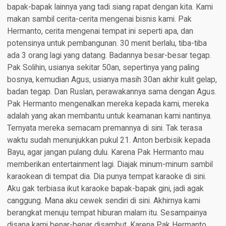
bapak-bapak lainnya yang tadi siang rapat dengan kita. Kami
makan sambil cerita-cerita mengenai bisnis kami. Pak
Hermanto, cerita mengenai tempat ini seperti apa, dan
potensinya untuk pembangunan. 30 menit berlalu, tiba-tiba
ada 3 orang lagi yang datang. Badannya besar-besar tegap.
Pak Solihin, usianya sekitar 50an, sepertinya yang paling
bosnya, kemudian Agus, usianya masih 30an akhir kulit gelap,
badan tegap. Dan Ruslan, perawakannya sama dengan Agus.
Pak Hermanto mengenalkan mereka kepada kami, mereka
adalah yang akan membantu untuk keamanan kami nantinya.
Ternyata mereka semacam premannya di sini. Tak terasa
waktu sudah menunjukkan pukul 21. Anton berbisik kepada
Bayu, agar jangan pulang dulu. Karena Pak Hermanto mau
memberikan entertainment lagi. Diajak minum-minum sambil
karaokean di tempat dia. Dia punya tempat karaoke di sini.
Aku gak terbiasa ikut karaoke bapak-bapak gini, jadi agak
canggung. Mana aku cewek sendiri di sini. Akhirnya kami
berangkat menuju tempat hiburan malam itu. Sesampainya
disana kami benar-benar disambut. Karena Pak Hermanto