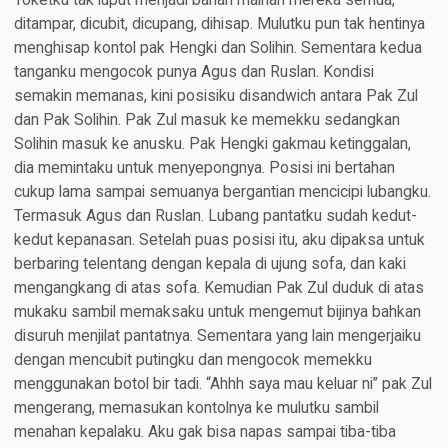
Toketku tak luput menjadi bahan mainan mereka semua,
ditampar, dicubit, dicupang, dihisap. Mulutku pun tak hentinya
menghisap kontol pak Hengki dan Solihin. Sementara kedua
tanganku mengocok punya Agus dan Ruslan. Kondisi
semakin memanas, kini posisiku disandwich antara Pak Zul
dan Pak Solihin. Pak Zul masuk ke memekku sedangkan
Solihin masuk ke anusku. Pak Hengki gakmau ketinggalan,
dia memintaku untuk menyepongnya. Posisi ini bertahan
cukup lama sampai semuanya bergantian mencicipi lubangku.
Termasuk Agus dan Ruslan. Lubang pantatku sudah kedut-
kedut kepanasan. Setelah puas posisi itu, aku dipaksa untuk
berbaring telentang dengan kepala di ujung sofa, dan kaki
mengangkang di atas sofa. Kemudian Pak Zul duduk di atas
mukaku sambil memaksaku untuk mengemut bijinya bahkan
disuruh menjilat pantatnya. Sementara yang lain mengerjaiku
dengan mencubit putingku dan mengocok memekku
menggunakan botol bir tadi. “Ahhh saya mau keluar ni” pak Zul
mengerang, memasukan kontolnya ke mulutku sambil
menahan kepalaku. Aku gak bisa napas sampai tiba-tiba