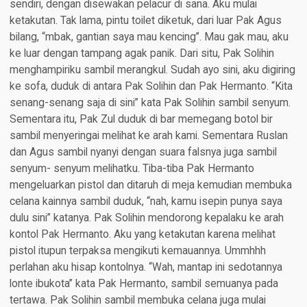
sendiri, dengan disewakan pelacur di sana. Aku mulai
ketakutan. Tak lama, pintu toilet diketuk, dari luar Pak Agus
bilang, “mbak, gantian saya mau kencing”. Mau gak mau, aku
ke luar dengan tampang agak panik. Dari situ, Pak Solihin
menghampiriku sambil merangkul. Sudah ayo sini, aku digiring
ke sofa, duduk di antara Pak Solihin dan Pak Hermanto. “Kita
senang-senang saja di sini” kata Pak Solihin sambil senyum.
Sementara itu, Pak Zul duduk di bar memegang botol bir
sambil menyeringai melihat ke arah kami. Sementara Ruslan
dan Agus sambil nyanyi dengan suara falsnya juga sambil
senyum- senyum melihatku. Tiba-tiba Pak Hermanto
mengeluarkan pistol dan ditaruh di meja kemudian membuka
celana kainnya sambil duduk, “nah, kamu isepin punya saya
dulu sini” katanya. Pak Solihin mendorong kepalaku ke arah
kontol Pak Hermanto. Aku yang ketakutan karena melihat
pistol itupun terpaksa mengikuti kemauannya. Ummhhh
perlahan aku hisap kontolnya. “Wah, mantap ini sedotannya
lonte ibukota” kata Pak Hermanto, sambil semuanya pada
tertawa. Pak Solihin sambil membuka celana juga mulai