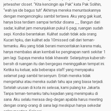
jetwasher closet. “Kita kencingin aja Pak” kata Pak Solihin,
“wah iya ide bagus tuh” Akhirnya mereka menuntaskannya
dengan mengencingiku sambil tertawa. Aku yang gak kuat,
hanya bisa terdiam sampai tertidur disana __ Bangun dari
sadar, kulihat jam menunjukkan pukul 6 pagi, ruangan sudah
sepi. Kondisi berantakan. Kulihat sudah tidak ada orang.
Kucari hpku, dan kulihat ada 10missed call dari teman-
temanku. Aku yang tidak berani menceritakan karena malu,
hanya membalas akan kembali ke penginapan nanti sekitar 1
jam lagi. Supaya mereka tidak khawatir. Selanjutnya kubersih-
bersih di ruangan itu dan bergegas meninggalkan tempat ini.
Ketika ku keluar, ada beberapa staff yang menyapaku
selamat pagi sambil tersenyum. Entah mereka tidak
mengetahui atau mereka sudah tahu apa yang biasa terjadi.
Setelah urusan di kota ini selesai, kami pulang ke Jakarta.
Tanpa teman-temanku tahu kejadian yang menimpaku di
sana. Aku selalu merasa deg-degan apabila harus meeting
dengan orang-orang di sana lagi meskipun hanya sekedar