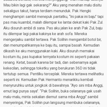
Mau bikin lagi gak sekarang?” Aku yang menahan malu disitu
sekaligus takut, hanya terdiam menunduk. Pak Hengki
menghampiri sambil menepuk pantatku, “Ini pakai ini baju” tapi
pas mau kuambil, malah dilempar ke lantai dekat kaki Pak Zul.
Aku disuruh ambil di sana. Pas aku jalan ke arah Pak Zul, baju
itu dilempar lagi pakai kakinya ke arah sofa. Mereka
mengerjaiku sambil tertawa. Pak Solihin mengambil botol bir,
dan menumpahkannya ke baju itu, sampai basah. Kemudian
dikasih ke aku menggunakan kaki. Aku disuruh memakai
kostum itu, pas kupakai ternyata kostum ini seperti pakaian
renang. Ketat, basah karena bir tadi, dan sebenarnya agak
kekecilan, sehingga toketku yang berukuran 36D ini tidak
tertutup semua. Pentilku terceplak. Mereka tertawa melihatku
seperti ini. Kemudian Pak Hermanto menarikku kembali
menyruruhku untuk jongkok di bawahnya. “Ayo sini mba Anggi,
emut lagi punya saya”. “Pak Solihin, buka celananya gak usah
malu-malu, minta sekalian diemut sama mba Anggi”.sambil
menyeringai, Pak Solihin pun langsung membuka celananya,