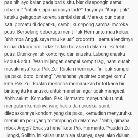
pas nih..ayo kalian pada baris situ, biar disepongin sama
mbak ini” “mbak siapa namanya tadi?” Tanyanya. “Anggi pak”
kataku gelagapan karena sambil dianal. Mereka pun baris
satu persatu di depanku, sambil kusepong sampai mereka
puas. Berselang beberapa menit Pak Hermanto mau keluar,
“ahh mba Anggi, saya mau keluar” croootttt… semua lendirnya
keluar di kondom. Tidak terlalu berasa di dalamku. Setelah
puas. Ditariknya lah kontolnya dari anusku. Lubang anusku
kedut-kedut. “Wah ini jangan sampai sempit lagi, nanti susah
masukinnya” kata Pak Zul. Ruslan menimpali “ini pak sumpel
aja pakai botol bintang” “wahahaha iya pinter banget kamu”
kata Pak Zul. Ruslan mencoba memasukan botol kaca bir
bintang itu ke anusku untuk menahan agar tidak mengecil.
Ahhh sakitt.. Kemudian, Pak Hermanto menyuruhku untuk
mengulum kontolnya yang habis dari anusku, sambil
dilepaskannya kondom yang dia pakai, kemudian menyuruhku
meminum peju yang tertampung di dalamnya. “Nahh, gimana
mbak Anggi? Enak ya hehe” kata Pak Hermanto. “Yaudah Zul,
Hengki, Solihin, ini kalian urusin aja sisanya, saya jalan duluan.