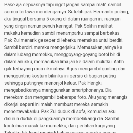
Pake aja sepuasnya tapi inget jangan sampai mati” sambil
semua tertawa mendengarnya. Setelah pak Hermanto pulang,
aku tinggal bersama 5 orang di dalam ruangan ini, ruangan
yang dingin namun penuh keringat. Pak Solihin melihat
mukaku kemudian sambil menamparku sampai berbekas.
Pak Zul menarik geseper di leherku memaksa untul berdiri.
Sambil berdiri, mereka mengerjaiku. Memasukan jarinya ke
dalam lubang memekku, menggoyang-goyang botol bir di
dalam anusku, memasukan lima jari ke dalam mulutku. Ahhh
gak terbayang rasa nikmatnya. Agus mengambil gunting dan
menggunting kostum bikiniku ini persis di bagian puting
sehingga putingnya menonjol keluar. Pak Hengki,
mengabadikannya menggunakan smartphonenya. Dia
merekam dan mengambil beberapa foto. Aku yang menangis
dikerjai seperti ini malah membuat mereka semakin
menertawakanku. Pak Zul duduk di sofa, kemudian aku
disuruh duduk di pangkuannya membelakangi dia. Sambil
kontolnua masuk ke memekku, dan perlahan kugoyang.