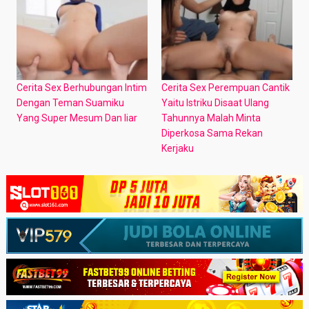
Cerita Sex Berhubungan Intim
Cerita Sex Perempuan Cantik
Dengan Teman Suamiku
Yaitu Istriku Disaat Ulang
Yang Super Mesum Dan liar
Tahunnya Malah Minta
Diperkosa Sama Rekan
Kerjaku