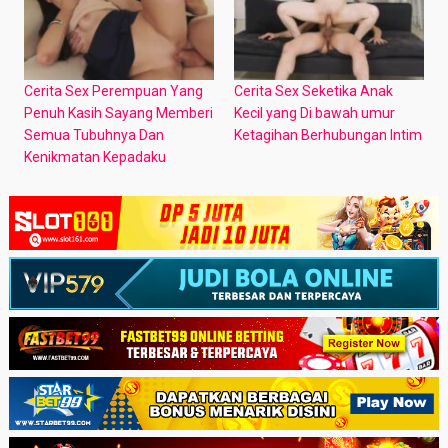
Cerita Sex Perempuan Yang
Cerita Sex Seketika Anak
Penuh Kasih Sayang Memberi
Kecil yang Di bawah umur
Semua Tubuhnya Dan
Ketagihan Berhubungan Intim
Kenikmatan Kepadaku