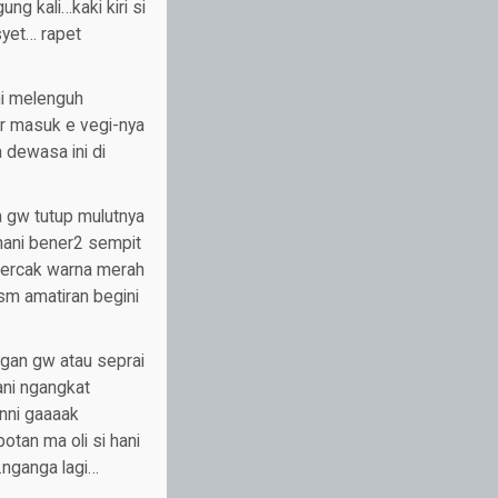
g kali…kaki kiri si
syet… rapet
ni melenguh
r masuk e vegi-nya
 dewasa ini di
a gw tutup mulutnya
 hani bener2 sempit
 bercak warna merah
 sm amatiran begini
ngan gw atau seprai
ani ngangkat
nni gaaaak
otan ma oli si hani
…nganga lagi…