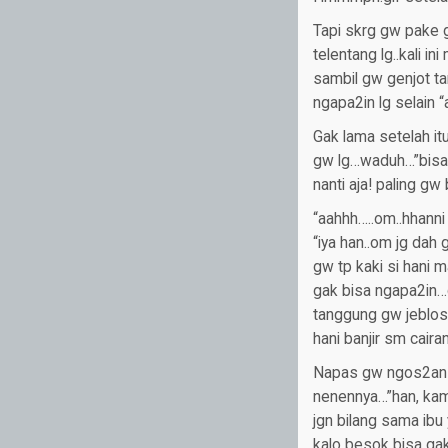
Tapi skrg gw pake g
telentang lg..kali i
sambil gw genjot ta
ngapa2in lg selai
Gak lama setelah it
gw lg…waduh…”bisa2
nanti aja! paling gw 
“aahhh…..om..hhanni 
“iya han..om jg dah
gw tp kaki si hani 
gak bisa ngapa2in…c
tanggung gw jeblosi
hani banjir sm caira
Napas gw ngos2an ba
nenennya…”han, kamu
jgn bilang sama ibu
kalo besok bisa ga