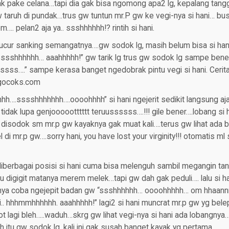
k pake celana…tapi dia gak bisa ngomong apa2 lg, kepalang tanggun
 taruh di pundak…trus gw tuntun mr.P gw ke vegi-nya si hani… bu
m…. pelan2 aja ya.. ssshhhhhh!? rintih si hani.
ucur sanking semangatnya….gw sodok lg, masih belum bisa si ha
shhhhhh… aaahhhhh!” gw tarik lg trus gw sodok lg sampe bene
ssss….” sampe kerasa banget ngedobrak pintu vegi si hani. Cerita
ngocoks.com
hh….sssshhhhhhh….oooohhhh” si hani ngejerit sedikit langsung aj
tidak lupa genjoooootttttt teruussssss….!!! gile bener….lobang si
 disodok sm mr.p gw kayaknya gak muat kali….terus gw lihat ada
di mr.p gw….sorry hani, you have lost your virginity!!! otomatis ml
diberbagai posisi si hani cuma bisa melenguh sambil megangin ta
lu digigit matanya merem melek…tapi gw dah gak peduli…. lalu si h
anya coba ngejepit badan gw “ssshhhhhh… oooohhhhh… om hhaann
.. hhhmmhhhhhh. aaahhhhh!” lagi2 si hani muncrat mr.p gw yg belep
 lagi bleh…..waduh…skrg gw lihat vegi-nya si hani ada lobangnya
itu gw sodok lg, kali ini gak susah banget kayak yg pertama.