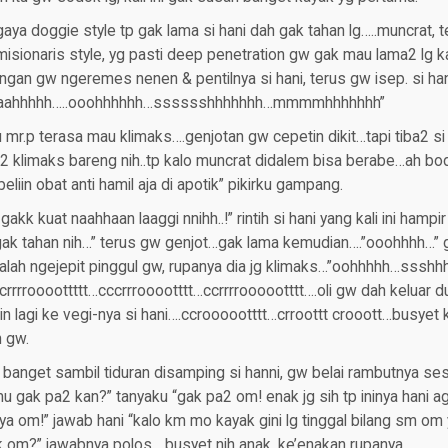
aya doggie style tp gak lama si hani dah gak tahan lg…..muncrat, 
ni misionaris style, yg pasti deep penetration gw gak mau lama2 lg k
ngan gw ngeremes nenen & pentilnya si hani, terus gw isep. si ha
n “aahhhhh…..ooohhhhhh…sssssshhhhhhh…mmmmhhhhhhh”
u mr.p terasa mau klimaks….genjotan gw cepetin dikit…tapi tiba2 si
 klimaks bareng nih..tp kalo muncrat didalem bisa berabe…ah b
beliin obat anti hamil aja di apotik” pikirku gampang.
gakk kuat naahhaan laaggi nnihh..!” rintih si hani yang kali ini hamp
 gak tahan nih…” terus gw genjot…gak lama kemudian….”ooohhhh…” 
malah ngejepit pinggul gw, rupanya dia jg klimaks…”oohhhhh…ssshh
rrrroooottttt…cccrrrooootttt…ccrrrroooootttt….oli gw dah keluar du
n lagi ke vegi-nya si hani….ccroooootttt…crroottt crooott…busyet 
n gw.
nget sambil tiduran disamping si hanni, gw belai rambutnya sese
 gak pa2 kan?” tanyaku “gak pa2 om! enak jg sih tp ininya hani ag
 ya om!” jawab hani “kalo km mo kayak gini lg tinggal bilang sm om 
k om?” jawabnya polos….busyet nih anak, ke’enakan rupanya…