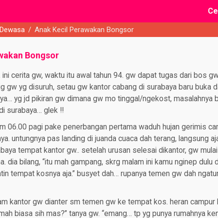
Ce
 Dewasa
/
Anak Kecil Perawakan Bongsor
awakan Bongsor
ini cerita gw, waktu itu awal tahun 94. gw dapat tugas dari bos g
g gw yg disuruh, setau gw kantor cabang di surabaya baru buka d
a… yg jd pikiran gw dimana gw mo tinggal/ngekost, masalahnya 
di surabaya… glek !!
jam 06.00 pagi pake penerbangan pertama waduh hujan gerimis cam
ya. untungnya pas landing di juanda cuaca dah terang, langsung aj
baya tempat kantor gw.. setelah urusan selesai dikantor, gw mula
 dia bilang, “itu mah gampang, skrg malam ini kamu nginep dulu 
tin tempat kosnya aja.” busyet dah… rupanya temen gw dah ngatu
am kantor gw dianter sm temen gw ke tempat kos. heran campur b
mah biasa sih mas?” tanya gw. “emang… tp yg punya rumahnya kena