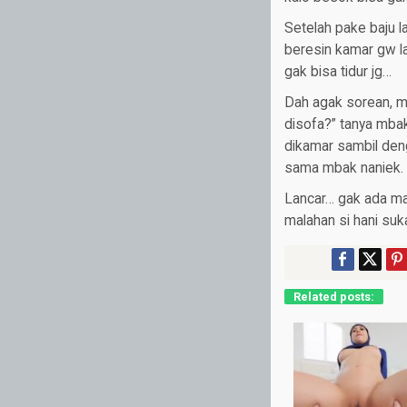
Setelah pake baju l
beresin kamar gw l
gak bisa tidur jg…
Dah agak sorean, m
disofa?” tanya mbak 
dikamar sambil deng
sama mbak naniek.
Lancar… gak ada ma
malahan si hani suk
Related posts: