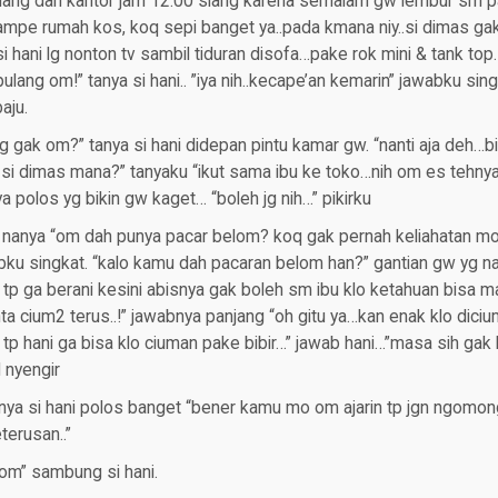
pulang dari kantor jam 12.00 siang karena semalam gw lembur sm p
mpe rumah kos, koq sepi banget ya..pada kmana niy..si dimas gak
i hani lg nonton tv sambil tiduran disofa…pake rok mini & tank to
lang om!” tanya si hani.. ”iya nih..kecape’an kemarin” jawabku sing
aju.
gak om?” tanya si hani didepan pintu kamar gw. “nanti aja deh…bi
 si dimas mana?” tanyaku “ikut sama ibu ke toko…nih om es tehnya!
a polos yg bikin gw kaget… “boleh jg nih…” pikirku
ni nanya “om dah punya pacar belom? koq gak pernah keliahatan mo
wabku singkat. “kalo kamu dah pacaran belom han?” gantian gw yg na
tp ga berani kesini abisnya gak boleh sm ibu klo ketahuan bisa m
ta cium2 terus..!” jawabnya panjang “oh gitu ya…kan enak klo diciu
ih tp hani ga bisa klo ciuman pake bibir…” jawab hani…”masa sih ga
 nyengir
nya si hani polos banget “bener kamu mo om ajarin tp jgn ngomong
terusan..”
 om” sambung si hani.