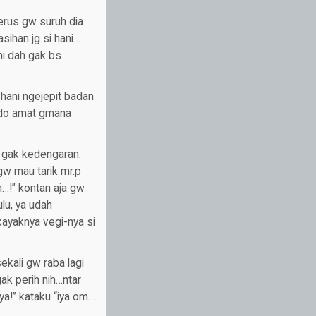
terus gw suruh dia
asihan jg si hani…
ni dah gak bs
 hani ngejepit badan
odo amat gmana
ir gak kedengaran.
gw mau tarik mr.p
h…!” kontan aja gw
lu, ya udah
kayaknya vegi-nya si
kali gw raba lagi
ak perih nih…ntar
ya!” kataku “iya om…