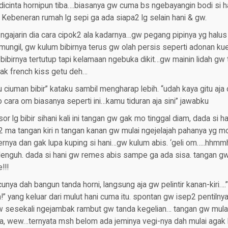
dicinta hornipun tiba….biasanya gw cuma bs ngebayangin bodi si 
Kebeneran rumah lg sepi ga ada siapa2 lg selain hani & gw.
ngajarin dia cara cipok2 ala kadarnya…gw pegang pipinya yg halu
mungil, gw kulum bibirnya terus gw olah persis seperti adonan ku
bibirnya tertutup tapi kelamaan ngebuka dikit…gw mainin lidah gw
yak french kiss getu deh…
lu ciuman bibir” kataku sambil mengharap lebih. “udah kaya gitu aja 
lo cara om biasanya seperti ini…kamu tiduran aja sini” jawabku
r lg bibir sihani kali ini tangan gw gak mo tinggal diam, dada si 
ma tangan kiri n tangan kanan gw mulai ngejelajah pahanya yg mo
rnya dan gak lupa kuping si hani…gw kulum abis. ‘geli om…..hhmmhh
nguh. dada si hani gw remes abis sampe ga ada sisa. tangan g
!!!
ucunya dah bangun tanda horni, langsung aja gw pelintir kanan-kiri
 yang keluar dari mulut hani cuma itu. spontan gw isep2 pentilnya 
 sesekali ngejambak rambut gw tanda kegelian… tangan gw mulai
a, wew…ternyata msh belom ada jeminya vegi-nya dah mulai agak b