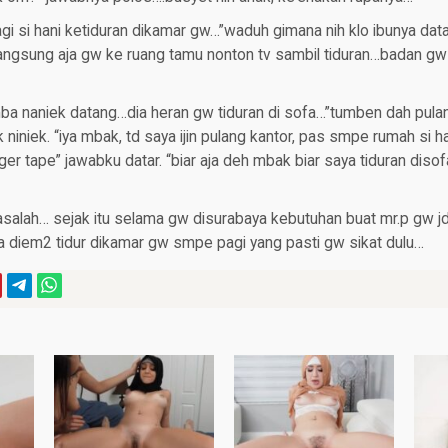
agi si hani ketiduran dikamar gw…”waduh gimana nih klo ibunya da
angsung aja gw ke ruang tamu nonton tv sambil tiduran…badan gw
ba naniek datang…dia heran gw tiduran di sofa…”tumben dah pulan
niniek. “iya mbak, td saya ijin pulang kantor, pas smpe rumah si han
er tape” jawabku datar. “biar aja deh mbak biar saya tiduran diso
salah… sejak itu selama gw disurabaya kebutuhan buat mr.p gw j
a diem2 tidur dikamar gw smpe pagi yang pasti gw sikat dulu…