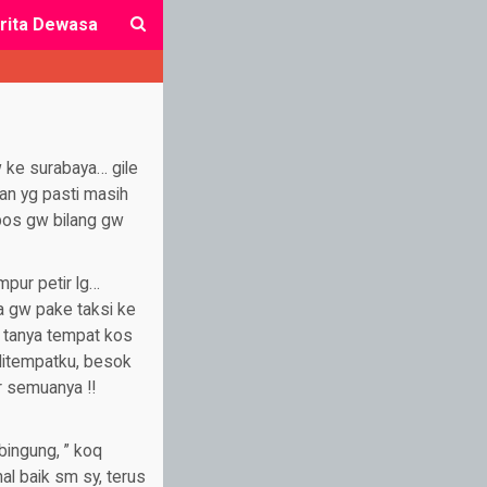
rita Dewasa
close
w ke surabaya… gile
an yg pasti masih
bos gw bilang gw
pur petir lg…
a gw pake taksi ke
i tanya tempat kos
ditempatku, besok
r semuanya !!
ingung, ” koq
l baik sm sy, terus