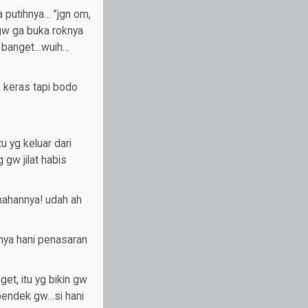
a putihnya… ”jgn om,
 gw ga buka roknya
ek banget…wuih…
 keras tapi bodo
 yg keluar dari
gw jilat habis
nahannya! udah ah
tanya hani penasaran
get, itu yg bikin gw
 pendek gw…si hani