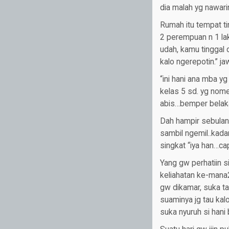
dia malah yg nawari
Rumah itu tempat t
2 perempuan n 1 lak
udah, kamu tinggal d
kalo ngerepotin.” j
“ini hani ana mba y
kelas 5 sd. yg nomer
abis…bemper belak
Dah hampir sebulan 
sambil ngemil..kada
singkat “iya han…ca
Yang gw perhatiin s
keliahatan ke-mana
gw dikamar, suka ta
suaminya jg tau kal
suka nyuruh si hani