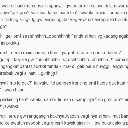
wah si hani msh orisinil rupanya.. gw pelorotin celana dalam warn
ntanya “gak apa2 han, biar kamu nanti tau” jawabku bokis…sengaja
 tedeng aling2 lg gw langsung jilat vegi-nya si hani yg dah bec
get.
…geli om! sssshhhhhh…ooohhhhhh!” rintih si hani yg kadang agak
ni pikirku.
 msh merah main nambah horni gw..jilat terus sampe kedalem2…
2 ngejepit kepala gw…”hmhhhhhhh…sssshhhhhhh…ohhhhhh…!” cuma itu
l ngangkat pantat sedikit tanda klimaks…gak pake nunggu langsung 
tabak vegi si hani…..gurih jg !!
nya? mo lg gak?” tanyaku “td pengen kencing om! habis gak kuat 
” jawab hani
g ini lain lg han!” kataku sambil tiduran disampinya “lain gmn om? 
a!” jawabku
duran…terus gw renggangin kakinya..waduh..vegi-nya si hani imut ban
o kelewatan nyodok vegi orisinil kayak gini nih…. gw buka celana