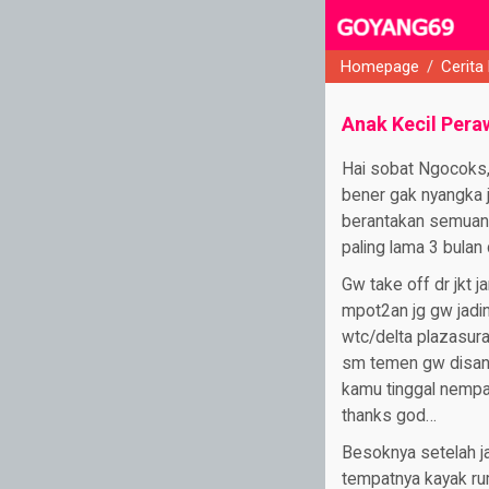
Homepage
/
Cerita
close
Anak Kecil Per
Hai sobat Ngocoks, 
bener gak nyangka j
berantakan semuany
paling lama 3 bulan 
Gw take off dr jkt 
mpot2an jg gw jadin
wtc/delta plazasura
sm temen gw disana.
kamu tinggal nempa
thanks god…
Besoknya setelah j
tempatnya kayak ru