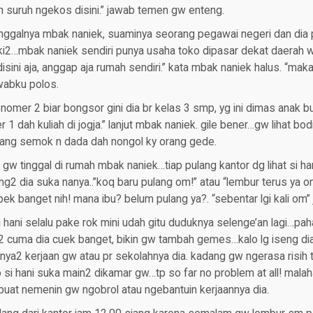
n suruh ngekos disini.” jawab temen gw enteng.
inggalnya mbak naniek, suaminya seorang pegawai negeri dan dia 
i2…mbak naniek sendiri punya usaha toko dipasar dekat daerah wa
isini aja, anggap aja rumah sendiri.” kata mbak naniek halus. “mak
awabku polos.
g nomer 2 biar bongsor gini dia br kelas 3 smp, yg ini dimas anak
 1 dah kuliah di jogja.” lanjut mbak naniek. gile bener…gw lihat bod
ang semok n dada dah nongol ky orang gede.
gw tinggal di rumah mbak naniek…tiap pulang kantor dg lihat si han
ng2 dia suka nanya..”koq baru pulang om!” atau “lembur terus ya o
pek banget nih! mana ibu? belum pulang ya?. “sebentar lgi kali om”
i hani selalu pake rok mini udah gitu duduknya selenge’an lagi…pa
2 cuma dia cuek banget, bikin gw tambah gemes…kalo lg iseng di
nya2 kerjaan gw atau pr sekolahnya dia. kadang gw ngerasa risih 
o si hani suka main2 dikamar gw…tp so far no problem at all! mal
 buat nemenin gw ngobrol atau ngebantuin kerjaannya dia.