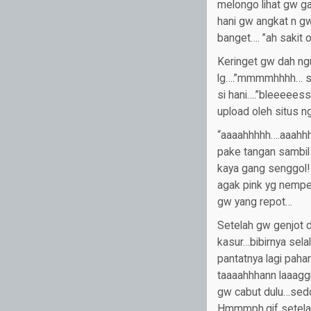
melongo lihat gw ga
hani gw angkat n gw
banget…. ”ah sakit o
Keringet gw dah ng
lg….”mmmmhhhh… sss
si hani….”bleeeeess
upload oleh situs 
“aaaahhhhh….aaahhh
pake tangan sambil 
kaya gang senggol!
agak pink yg nempel 
gw yang repot…
Setelah gw genjot 
kasur…bibirnya sela
pantatnya lagi pah
taaaahhhann laaaggi
gw cabut dulu…sedot
Hmmmph.gif setelah 