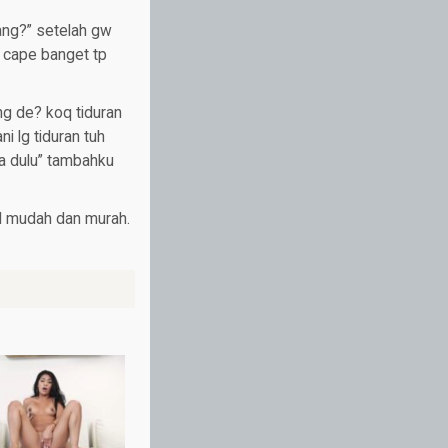
tang?” setelah gw
 cape banget tp
g de? koq tiduran
i lg tiduran tuh
fa dulu” tambahku
d mudah dan murah.