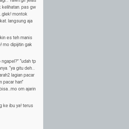
agi… Yawn.gif jelas
 kelihatan. pas gw
p…glek! montok
kat. langsung aja
kin es teh manis
 mo dipijitin gak
 ngapel?” “udah tp
nya. “ya gitu deh…
arah2 lagian pacar
m pacar han”
k bisa…mo om ajarin
 ke ibu ya! terus