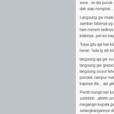
wew… ini dia pucuk 
dah siap nomplok…. 
Langsung gw mulai 
samber bibirnya yg 
hani merem tadinya 
lidahnya…persis ka
“kaya gitu aja han k
heran. “ada lg sih k
langsung aja gw soso
langsung gw grepe2 
langsung sosor lehe
pendek campur mele
bajunya dia…. aje gile
Pentil mungil nan l
sshhhhh….ahhhh om!”
megangin kepala gw
selangkangannya di