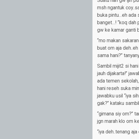
Suatu hari gw ijin 
msh ngantuk coy..sa
buka pintu…eh ada s
banget…! “koq dah pu
gw ke kamar ganti b
“mo makan sakarang 
buat om aja deh..eh
sama hani?” tanyany
Sambil mijit2 si ha
jauh dijakarta!” ja
ada temen sekolah, 
hani reseh suka min
jawabku usil “iya s
gak?” kataku sambil
“gimana siy om?” ta
jgn marah klo om ke
“iya deh..tenang aja