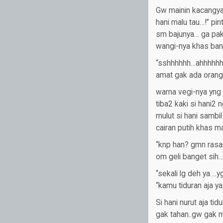
Gw mainin kacangya 
hani malu tau…!” pi
sm bajunya… ga pake
wangi-nya khas ban
“sshhhhhh…ahhhhhhh
amat gak ada orang i
warna vegi-nya yng
tiba2 kaki si hani
mulut si hani sambi
cairan putih khas mar
“knp han? gmn rasa
om geli banget sih…
“sekali lg deh ya….y
“kamu tiduran aja y
Si hani nurut aja ti
gak tahan..gw gak m