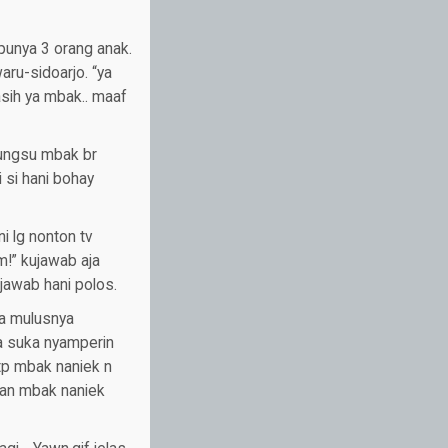
punya 3 orang anak.
ru-sidoarjo. “ya
asih ya mbak.. maaf
 bungsu mbak br
i si hani bohay
i lg nonton tv
m!” kujawab aja
 jawab hani polos.
ha mulusnya
a suka nyamperin
tp mbak naniek n
ahan mbak naniek