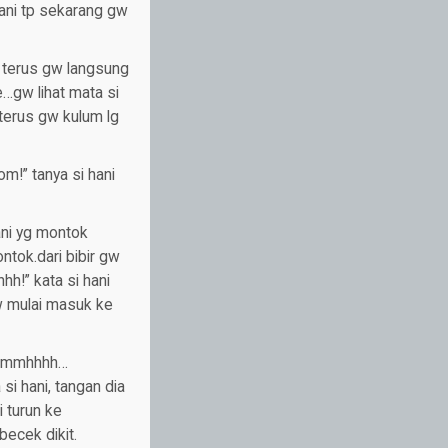
hani tp sekarang gw
s terus gw langsung
e…gw lihat mata si
 terus gw kulum lg
om!” tanya si hani
hani yg montok
ntok.dari bibir gw
h!” kata si hani
w mulai masuk ke
….”mmhhhh…
si hani, tangan dia
 turun ke
ecek dikit.