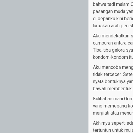
bahwa tadi malam Oo
pasangan muda yang
di depanku kini ber
luruskan arah peni
Aku mendekatkan selu
campuran antara cai
Tiba-tiba gelora sy
kondom-kondom itu. 
Aku mencoba mengan
tidak tercecer. Se
nyata bentuknya ya
bawah membentuk se
Kulihat air mani O
yang memegang kondo
menjilati atau menu
Akhirnya seperti ad
tertuntun untuk mu