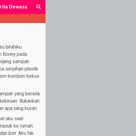
rita Dewasa
close
u birahiku
om Bonny pada
anjang sampah
a serpihan plastik
ondom-kondom bekas
sampah yang berada
a kebiruan. Bukankah
n apa yang kucari.
hat aku saat
 masuk ke rumah.
an licin. Aku tak