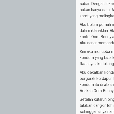
sabar. Dengan lekas
bukan hanya satu. 
karet yang melingk
Aku belum pernah m
dalam iklan-iklan. A
kontol Oom Bonny a
Aku nanar memandang
Kini aku mencoba me
kondom yang bisa k
Rasanya aku tak in
Aku dekatkan kondom
bergerak ke dapur. K
kondom itu di atasn
Adakah Oom Bonny 
Setelah kutaruh bi
tatakan cangkir teh
sehingga isinya na