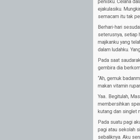
penisku. Celana da
ejakulasiku. Mungki
semacam itu tak per
Berhari-hari sesud
seterusnya, setiap 
majikanku yang telah
dalam ludahku. Yang
Pada saat saudarak
gembira dia berkom
“Ah, gemuk badanmu 
makan vitamin rupan
Yaa.. Begitulah, Ma
membersihkan sperm
kutang dan singlet 
Pada suatu pagi aku
pagi atau sekolah s
sebaliknya. Aku se