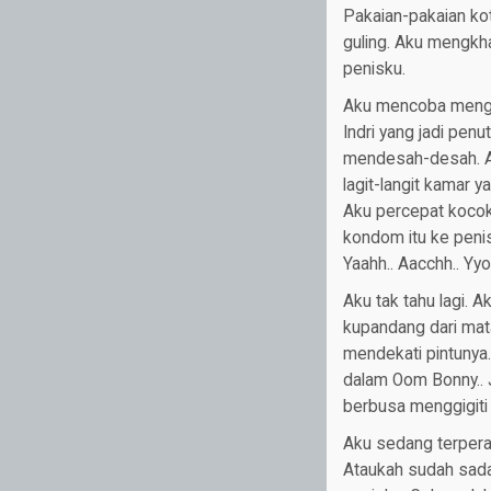
Pakaian-pakaian kot
guling. Aku mengkh
penisku.
Aku mencoba mengay
Indri yang jadi pe
mendesah-desah. Aku
lagit-langit kamar
Aku percepat kocok
kondom itu ke peni
Yaahh.. Aacchh.. Yyo
Aku tak tahu lagi. 
kupandang dari mat
mendekati pintunya
dalam Oom Bonny.. Ju
berbusa menggigiti 
Aku sedang terpera
Ataukah sudah sadar