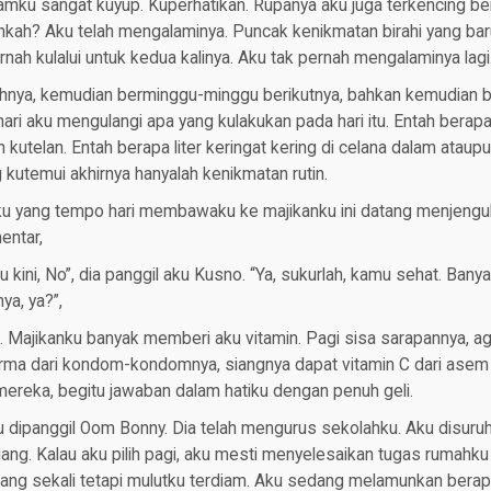
lamku sangat kuyup. Kuperhatikan. Rupanya aku juga terkencing 
nkah? Aku telah mengalaminya. Puncak kenikmatan birahi yang baru
nah kulalui untuk kedua kalinya. Aku tak pernah mengalaminya lagi
ahnya, kemudian berminggu-minggu berikutnya, bahkan kemudian b
hari aku mengulangi apa yang kulakukan pada hari itu. Entah bera
 kutelan. Entah berapa liter keringat kering di celana dalam ataupu
 kutemui akhirnya hanyalah kenikmatan rutin.
u yang tempo hari membawaku ke majikanku ini datang menjeng
entar,
kini, No”, dia panggil aku Kusno. “Ya, sukurlah, kamu sehat. Ban
ya, ya?”,
s. Majikanku banyak memberi aku vitamin. Pagi sisa sarapannya, a
a dari kondom-kondomnya, siangnya dapat vitamin C dari asem 
mereka, begitu jawaban dalam hatiku dengan penuh geli.
 dipanggil Oom Bonny. Dia telah mengurus sekolahku. Aku disuruh
iang. Kalau aku pilih pagi, aku mesti menyelesaikan tugas rumahku 
nang sekali tetapi mulutku terdiam. Aku sedang melamunkan bera