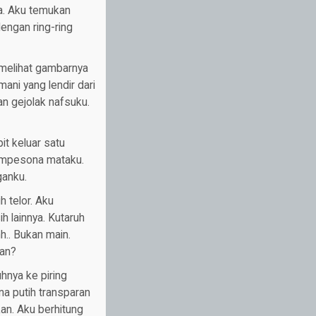
ya. Aku temukan
ngan ring-ring
 melihat gambarnya
mani yang lendir dari
 gejolak nafsuku.
t keluar satu
mempesona mataku.
ganku.
 telor. Aku
ih lainnya. Kutaruh
h.. Bukan main.
man?
hnya ke piring
na putih transparan
an. Aku berhitung