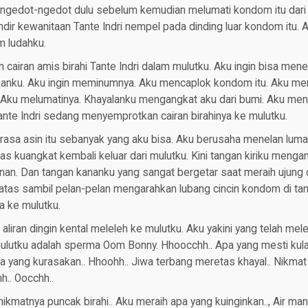
ngedot-ngedot dulu sebelum kemudian melumati kondom itu dari 
ndir kewanitaan Tante Indri nempel pada dinding luar kondom itu. A
m ludahku.
 cairan amis birahi Tante Indri dalam mulutku. Aku ingin bisa mene
kanku. Aku ingin meminumnya. Aku mencaplok kondom itu. Aku m
. Aku melumatinya. Khayalanku mengangkat aku dari bumi. Aku m
nte Indri sedang menyemprotkan cairan birahinya ke mulutku.
asa asin itu sebanyak yang aku bisa. Aku berusaha menelan lumata
as kuangkat kembali keluar dari mulutku. Kini tangan kiriku mengam
an. Dan tangan kananku yang sangat bergetar saat meraih ujung d
tas sambil pelan-pelan mengarahkan lubang cincin kondom di tang
 ke mulutku.
liran dingin kental meleleh ke mulutku. Aku yakini yang telah mel
lutku adalah sperma Oom Bonny. Hhoocchh.. Apa yang mesti kula
yang kurasakan.. Hhoohh.. Jiwa terbang meretas khayal.. Nikmat 
.. Oocchh..
ikmatnya puncak birahi.. Aku meraih apa yang kuinginkan.., Air ma