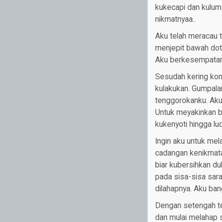
kukecapi dan kuluma
nikmatnyaa..
Aku telah meracau t
menjepit bawah dot
Aku berkesempatan
Sesudah kering kon
kulakukan. Gumpala
tenggorokanku. Ak
Untuk meyakinkan b
kukenyoti hingga lu
Ingin aku untuk me
cadangan kenikmata
biar kubersihkan du
pada sisa-sisa sar
dilahapnya. Aku ba
Dengan setengah te
dan mulai melahap s