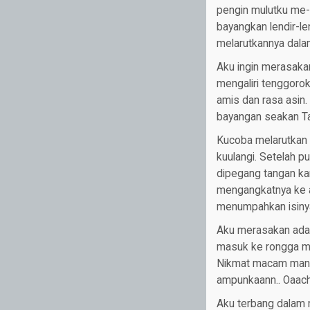
pengin mulutku me-
bayangkan lendir-le
melarutkannya dala
Aku ingin merasakan
mengaliri tenggoro
amis dan rasa asin
bayangan seakan Ta
Kucoba melarutkan r
kuulangi. Setelah pu
dipegang tangan kan
mengangkatnya ke a
menumpahkan isinya
Aku merasakan ada a
masuk ke rongga mu
Nikmat macam mana 
ampunkaann.. Oaachh
Aku terbang dalam n