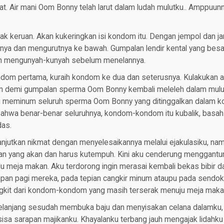
t. Air mani Oom Bonny telah larut dalam ludah mulutku.. Amppuunn
ak keruan. Akan kukeringkan isi kondom itu. Dengan jempol dan jari
nya dan mengurutnya ke bawah. Gumpalan lendir kental yang besar
 mengunyah-kunyah sebelum menelannya.
dom pertama, kuraih kondom ke dua dan seterusnya. Kulakukan 
n demi gumpalan sperma Oom Bonny kembali meleleh dalam mulut
u meminum seluruh sperma Oom Bonny yang ditinggalkan dalam
ahwa benar-benar seluruhnya, kondom-kondom itu kubalik, basah
das.
lanjutkan nikmat dengan menyelesaikannya melalui ejakulasiku, n
n yang akan dan harus kutempuh. Kini aku cenderung menggantun
lu meja makan. Aku terdorong ingin merasai kembali bekas bibir da
apan pagi mereka, pada tepian cangkir minum ataupu pada sendok
ngkit dari kondom-kondom yang masih terserak menuju meja maka
lanjang sesudah membuka baju dan menyisakan celana dalamku, a
isa sarapan majikanku. Khayalanku terbang jauh mengajak lidahku m