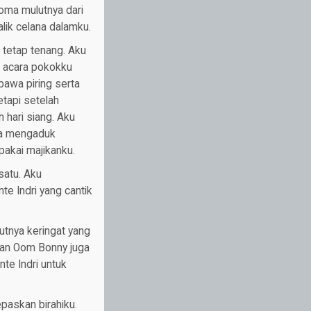
oma mulutnya dari
ik celana dalamku.
tetap tenang. Aku
h acara pokokku
awa piring serta
tapi setelah
 hari siang. Aku
ya mengaduk
pakai majikanku.
satu. Aku
e Indri yang cantik
utnya keringat yang
dian Oom Bonny juga
te Indri untuk
paskan birahiku.