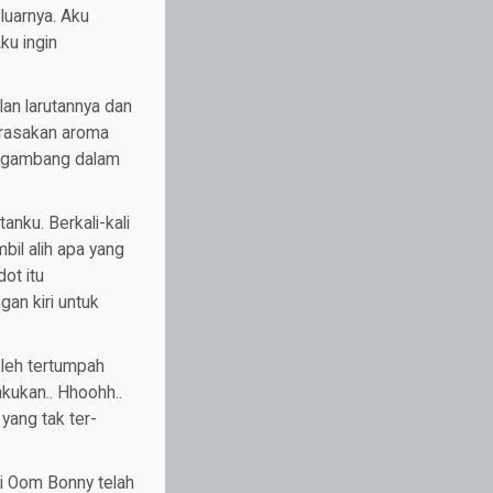
luarnya. Aku
ku ingin
lan larutannya dan
erasakan aroma
engambang dalam
nku. Berkali-kali
bil alih apa yang
ot itu
an kiri untuk
eleh tertumpah
kukan.. Hhoohh..
yang tak ter-
ni Oom Bonny telah