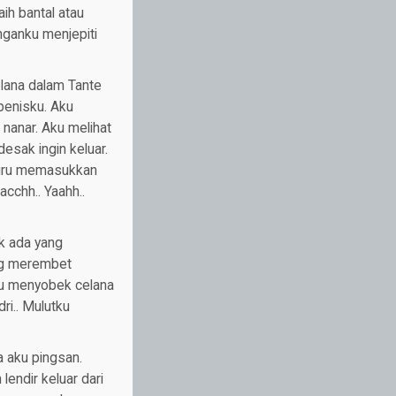
ih bantal atau
nganku menjepiti
lana dalam Tante
penisku. Aku
nanar. Aku melihat
esak ingin keluar.
-buru memasukkan
cchh.. Yaahh..
ak ada yang
ng merembet
nku menyobek celana
ri.. Mulutku
 aku pingsan.
endir keluar dari