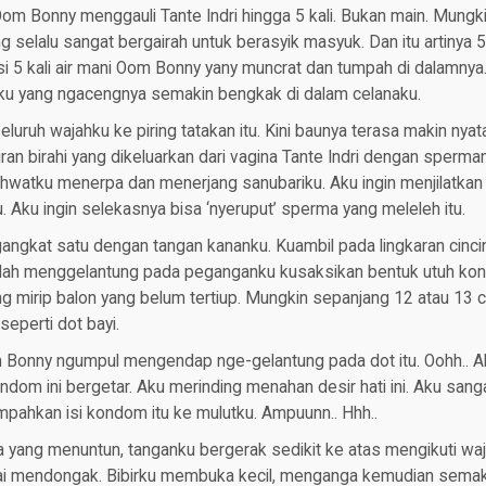
m Bonny menggauli Tante Indri hingga 5 kali. Bukan main. Mungki
 selalu sangat bergairah untuk berasyik masyuk. Dan itu artinya
isi 5 kali air mani Oom Bonny yany muncrat dan tumpah di dalamny
sku yang ngacengnya semakin bengkak di dalam celanaku.
ruh wajahku ke piring tatakan itu. Kini baunya terasa makin nyata.
ran birahi yang dikeluarkan dari vagina Tante Indri dengan sperm
ahwatku menerpa dan menerjang sanubariku. Aku ingin menjilatkan
Aku ingin selekasnya bisa ‘nyeruput’ sperma yang meleleh itu.
gkat satu dengan tangan kananku. Kuambil pada lingkaran cincin
telah menggelantung pada peganganku kusaksikan bentuk utuh kon
ng mirip balon yang belum tertiup. Mungkin sepanjang 12 atau 13
perti dot bayi.
om Bonny ngumpul mengendap nge-gelantung pada dot itu. Oohh.. 
m ini bergetar. Aku merinding menahan desir hati ini. Aku sanga
mpahkan isi kondom itu ke mulutku. Ampuunn.. Hhh..
a yang menuntun, tanganku bergerak sedikit ke atas mengikuti wa
lai mendongak. Bibirku membuka kecil, menganga kemudian semak