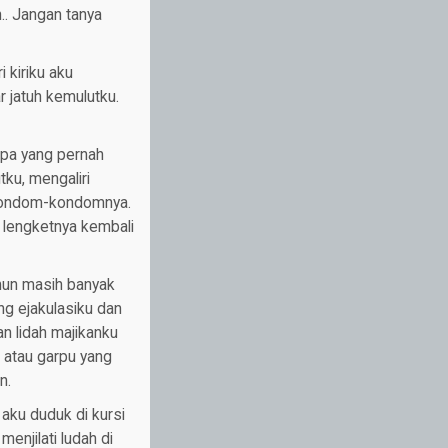
.. Jangan tanya
 kiriku aku
 jatuh kemulutku.
apa yang pernah
ku, mengaliri
 kondom-kondomnya.
 lengketnya kembali
amun masih banyak
g ejakulasiku dan
n lidah majikanku
 atau garpu yang
n.
ku duduk di kursi
enjilati ludah di