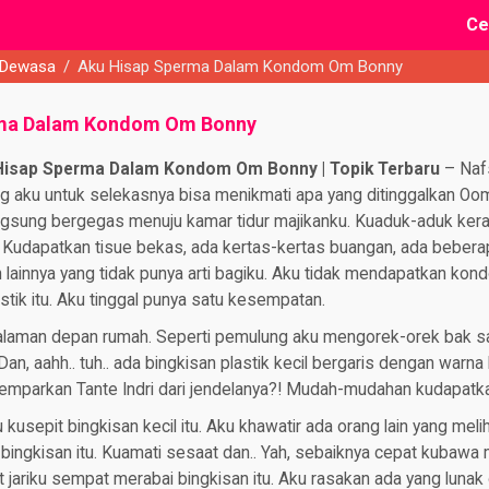
Ce
 Dewasa
/
Aku Hisap Sperma Dalam Kondom Om Bonny
rma Dalam Kondom Om Bonny
 Hisap Sperma Dalam Kondom Om Bonny | Topik Terbaru
– Nafs
 aku untuk selekasnya bisa menikmati apa yang ditinggalkan O
gsung bergegas menuju kamar tidur majikanku. Kuaduk-aduk ker
. Kudapatkan tisue bekas, ada kertas-kertas buangan, ada beberap
lainnya yang tidak punya arti bagiku. Aku tidak mendapatkan k
stik itu. Aku tinggal punya satu kesempatan.
alaman depan rumah. Seperti pemulung aku mengorek-orek bak 
Dan, aahh.. tuh.. ada bingkisan plastik kecil bergaris dengan warn
dilemparkan Tante Indri dari jendelanya?! Mudah-mudahan kudapatka
kusepit bingkisan kecil itu. Aku khawatir ada orang lain yang meli
bingkisan itu. Kuamati sesaat dan.. Yah, sebaiknya cepat kubawa
 jariku sempat merabai bingkisan itu. Aku rasakan ada yang lunak d