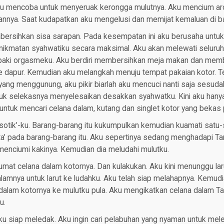
ku mencoba untuk menyeruak kerongga mulutnya. Aku mencium ar
nya. Saat kudapatkan aku mengelusi dan memijat kemaluan di bal
ersihkan sisa sarapan. Pada kesempatan ini aku berusaha untuk 
nikmatan syahwatiku secara maksimal. Aku akan melewati seluru
aki orgasmeku. Aku berdiri membersihkan meja makan dan memb
e dapur. Kemudian aku melangkah menuju tempat pakaian kotor. Te
ang menggunung, aku pikir biarlah aku mencuci nanti saja sesudah
tuk selekasnya menyelesaikan desakkan syahwatku. Kini aku han
 untuk mencari celana dalam, kutang dan singlet kotor yang bekas 
ksotik’-ku. Barang-barang itu kukumpulkan kemudian kuamati satu-
a’ pada barang-barang itu. Aku sepertinya sedang menghadapi Tant
 menciumi kakinya. Kemudian dia meludahi mulutku.
mat celana dalam kotornya. Dan kulakukan. Aku kini menunggu lar
alamnya untuk larut ke ludahku. Aku telah siap melahapnya. Kemu
dalam kotornya ke mulutku pula. Aku mengikatkan celana dalam Tan
u.
ku siap meledak. Aku ingin cari pelabuhan yang nyaman untuk mele