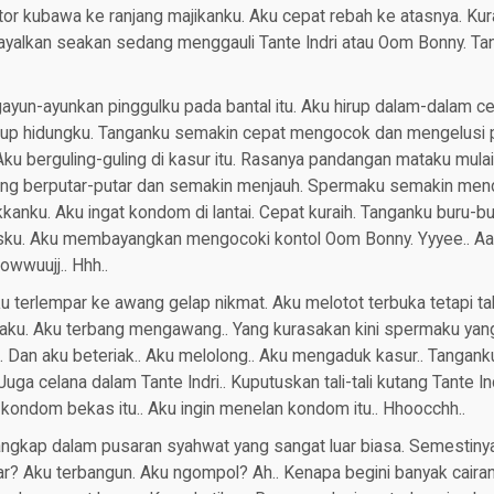
or kubawa ke ranjang majikanku. Aku cepat rebah ke atasnya. Kura
ayalkan seakan sedang menggauli Tante Indri atau Oom Bonny. Ta
un-ayunkan pinggulku pada bantal itu. Aku hirup dalam-dalam ce
nutup hidungku. Tanganku semakin cepat mengocok dan mengelusi 
 berguling-guling di kasur itu. Rasanya pandangan mataku mulai 
 yang berputar-putar dan semakin menjauh. Spermaku semakin mend
kanku. Aku ingat kondom di lantai. Cepat kuraih. Tanganku buru
sku. Aku membayangkan mengocoki kontol Oom Bonny. Yyyee.. Aaa
owwuujj.. Hhh..
Aku terlempar ke awang gelap nikmat. Aku melotot terbuka tetapi t
aku. Aku terbang mengawang.. Yang kurasakan kini spermaku ya
.. Dan aku beteriak.. Aku melolong.. Aku mengaduk kasur.. Tanga
ga celana dalam Tante Indri.. Kuputuskan tali-tali kutang Tante Ind
kondom bekas itu.. Aku ingin menelan kondom itu.. Hhoocchh..
ngkap dalam pusaran syahwat yang sangat luar biasa. Semestinya
? Aku terbangun. Aku ngompol? Ah.. Kenapa begini banyak cairan l