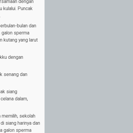
bersamaan dengan
 kulalui. Puncak
.
erbulan-bulan dan
pa galon sperma
n kutang yang larut
ukku dengan
yak senang dan
gak siang
celana dalam,
 memilih, sekolah
di siang harinya dan
pa galon sperma