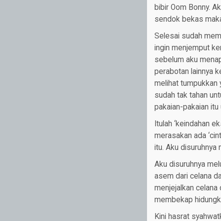
bibir Oom Bonny. A
sendok bekas makan
Selesai sudah memb
ingin menjemput ke
sebelum aku menap
perabotan lainnya k
melihat tumpukkan y
sudah tak tahan un
pakaian-pakaian itu
Itulah ‘keindahan e
merasakan ada ‘cint
itu. Aku disuruhnya
Aku disuruhnya melu
asem dari celana d
menjejalkan celana 
membekap hidungk
Kini hasrat syahwat