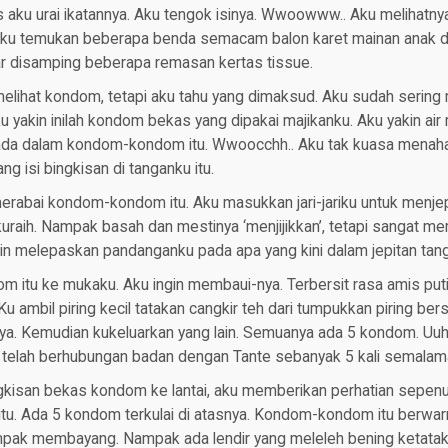
 aku urai ikatannya. Aku tengok isinya. Wwoowww.. Aku melihatn
Aku temukan beberapa benda semacam balon karet mainan anak de
ar disamping beberapa remasan kertas tissue.
elihat kondom, tetapi aku tahu yang dimaksud. Aku sudah sering
ku yakin inilah kondom bekas yang dipakai majikanku. Aku yakin air 
da dalam kondom-kondom itu. Wwoocchh.. Aku tak kuasa menahan
 isi bingkisan di tanganku itu.
rabai kondom-kondom itu. Aku masukkan jari-jariku untuk menjepi
uraih. Nampak basah dan mestinya ‘menjijikkan’, tetapi sangat 
gin melepaskan pandanganku pada apa yang kini dalam jepitan tan
 itu ke mukaku. Aku ingin membaui-nya. Terbersit rasa amis putih
u ambil piring kecil tatakan cangkir teh dari tumpukkan piring bers
ya. Kemudian kukeluarkan yang lain. Semuanya ada 5 kondom. Uuh
telah berhubungan badan dengan Tante sebanyak 5 kali semala
ngkisan bekas kondom ke lantai, aku memberikan perhatian sepenu
 itu. Ada 5 kondom terkulai di atasnya. Kondom-kondom itu berwar
mpak membayang. Nampak ada lendir yang meleleh bening ketatak