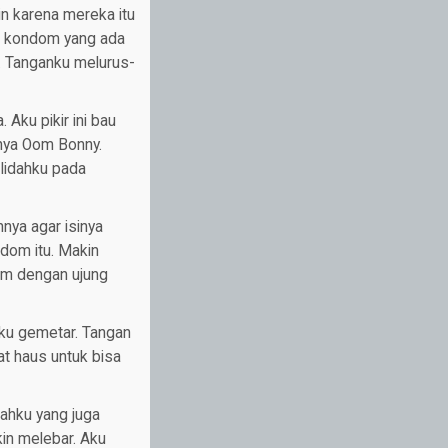
n karena mereka itu
 5 kondom yang ada
a. Tanganku melurus-
 Aku pikir ini bau
anya Oom Bonny.
 lidahku pada
nya agar isinya
dom itu. Makin
 cm dengan ujung
Aku gemetar. Tangan
t haus untuk bisa
jahku yang juga
in melebar. Aku